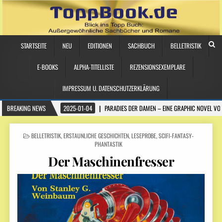
STARTSEITE
NEU
EDITIONEN
SACHBUCH
BELLETRISTIK
E-BOOKS
ALPHA-TITELLISTE
REZENSIONSEXEMPLARE
IMPRESSUM U. DATENSCHUTZERKLÄRUNG
BREAKING NEWS
2025-01-04
PARADIES DER DAMEN – EINE GRAPHIC NOVEL VO
POSTED
BELLETRISTIK
,
ERSTAUNLICHE GESCHICHTEN
,
LESEPROBE
,
SCIFI-FANTASY-
IN
PHANTASTIK
Der Maschinenfresser