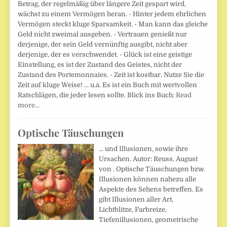
Betrag, der regelmäßig über längere Zeit gespart wird,
wächst zu einem Vermögen heran. - Hinter jedem ehrlichen
Vermögen steckt kluge Sparsamkeit. - Man kann das gleiche
Geld nicht zweimal ausgeben. - Vertrauen genießt nur
derjenige, der sein Geld vernünftig ausgibt, nicht aber
derjenige, der es verschwendet. - Glück ist eine geistige
Einstellung, es ist der Zustand des Geistes, nicht der
Zustand des Portemonnaies. - Zeit ist kostbar. Nutze Sie die
Zeit auf kluge Weise! ... u.a. Es ist ein Buch mit wertvollen
Ratschlägen, die jeder lesen sollte. Blick ins Buch:
Read
more…
Optische Täuschungen
... und Illusionen, sowie ihre
Ursachen. Autor: Reuss, August
von . Optische Täuschungen bzw.
Illusionen können nahezu alle
Aspekte des Sehens betreffen. Es
gibt Illusionen aller Art,
Lichtblitze, Farbreize,
Tiefenillusionen, geometrische