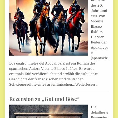
Romane
des 20.
Jahrhund
erts. von
Vicente
Blasco
Ibáñez.
Die vier
Reiter der
Apokalyps
e
(spanisch:
Los cuatro jinetes del Apocalipsis) ist ein Roman des
spanischen Autors Vicente Blasco Ibáñez. Er wurde
erstmals 1916 veröffentlicht und erzählt die turbulente
Geschichte der französischen und deutschen
Schwiegersöhne eines argentinischen…
Weiterlesen …
Rezension zu „Gut und Böse“
Die
detaillierte
Rezension