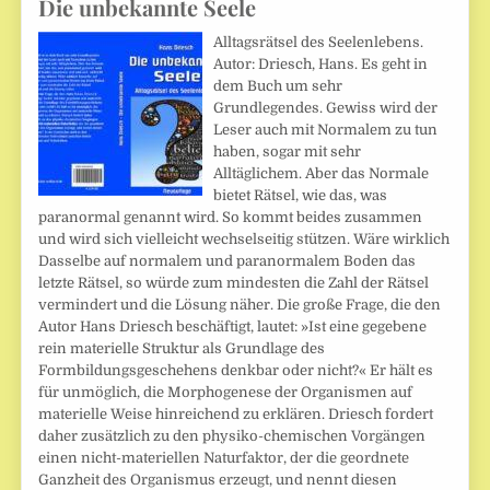
Die unbekannte Seele
Alltagsrätsel des Seelenlebens.
Autor: Driesch, Hans. Es geht in
dem Buch um sehr
Grundlegendes. Gewiss wird der
Leser auch mit Normalem zu tun
haben, sogar mit sehr
Alltäglichem. Aber das Normale
bietet Rätsel, wie das, was
paranormal genannt wird. So kommt beides zusammen
und wird sich vielleicht wechselseitig stützen. Wäre wirklich
Dasselbe auf normalem und paranormalem Boden das
letzte Rätsel, so würde zum mindesten die Zahl der Rätsel
vermindert und die Lösung näher. Die große Frage, die den
Autor Hans Driesch beschäftigt, lautet: »Ist eine gegebene
rein materielle Struktur als Grundlage des
Formbildungsgeschehens denkbar oder nicht?« Er hält es
für unmöglich, die Morphogenese der Organismen auf
materielle Weise hinreichend zu erklären. Driesch fordert
daher zusätzlich zu den physiko-chemischen Vorgängen
einen nicht-materiellen Naturfaktor, der die geordnete
Ganzheit des Organismus erzeugt, und nennt diesen