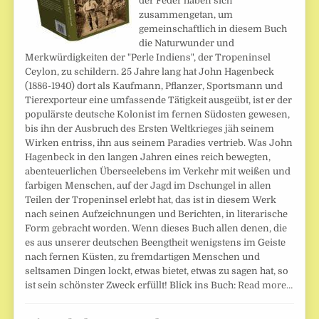
der Feder haben sich
zusammengetan, um
gemeinschaftlich in diesem Buch
die Naturwunder und
Merkwürdigkeiten der "Perle Indiens", der Tropeninsel
Ceylon, zu schildern. 25 Jahre lang hat John Hagenbeck
(1886-1940) dort als Kaufmann, Pflanzer, Sportsmann und
Tierexporteur eine umfassende Tätigkeit ausgeübt, ist er der
populärste deutsche Kolonist im fernen Südosten gewesen,
bis ihn der Ausbruch des Ersten Weltkrieges jäh seinem
Wirken entriss, ihn aus seinem Paradies vertrieb. Was John
Hagenbeck in den langen Jahren eines reich bewegten,
abenteuerlichen Überseelebens im Verkehr mit weißen und
farbigen Menschen, auf der Jagd im Dschungel in allen
Teilen der Tropeninsel erlebt hat, das ist in diesem Werk
nach seinen Aufzeichnungen und Berichten, in literarische
Form gebracht worden. Wenn dieses Buch allen denen, die
es aus unserer deutschen Beengtheit wenigstens im Geiste
nach fernen Küsten, zu fremdartigen Menschen und
seltsamen Dingen lockt, etwas bietet, etwas zu sagen hat, so
ist sein schönster Zweck erfüllt! Blick ins Buch:
Read more…