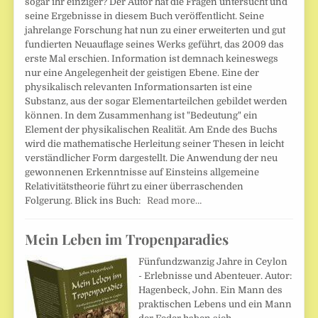
sogar ihr einziger? Der Autor hat die Fragen untersucht und
seine Ergebnisse in diesem Buch veröffentlicht. Seine
jahrelange Forschung hat nun zu einer erweiterten und gut
fundierten Neuauflage seines Werks geführt, das 2009 das
erste Mal erschien. Information ist demnach keineswegs
nur eine Angelegenheit der geistigen Ebene. Eine der
physikalisch relevanten Informationsarten ist eine
Substanz, aus der sogar Elementarteilchen gebildet werden
können. In dem Zusammenhang ist "Bedeutung" ein
Element der physikalischen Realität. Am Ende des Buchs
wird die mathematische Herleitung seiner Thesen in leicht
verständlicher Form dargestellt. Die Anwendung der neu
gewonnenen Erkenntnisse auf Einsteins allgemeine
Relativitätstheorie führt zu einer überraschenden
Folgerung. Blick ins Buch:
Read more…
Mein Leben im Tropenparadies
Fünfundzwanzig Jahre in Ceylon
- Erlebnisse und Abenteuer. Autor:
Hagenbeck, John. Ein Mann des
praktischen Lebens und ein Mann