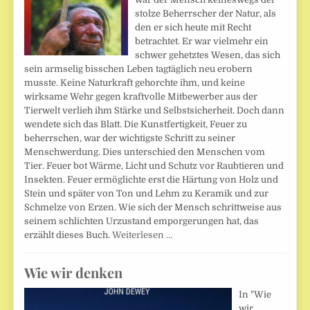
stolze Beherrscher der Natur, als
den er sich heute mit Recht
betrachtet. Er war vielmehr ein
schwer gehetztes Wesen, das sich
sein armselig bisschen Leben tagtäglich neu erobern
musste. Keine Naturkraft gehorchte ihm, und keine
wirksame Wehr gegen kraftvolle Mitbewerber aus der
Tierwelt verlieh ihm Stärke und Selbstsicherheit. Doch dann
wendete sich das Blatt. Die Kunstfertigkeit, Feuer zu
beherrschen, war der wichtigste Schritt zu seiner
Menschwerdung. Dies unterschied den Menschen vom
Tier. Feuer bot Wärme, Licht und Schutz vor Raubtieren und
Insekten. Feuer ermöglichte erst die Härtung von Holz und
Stein und später von Ton und Lehm zu Keramik und zur
Schmelze von Erzen. Wie sich der Mensch schrittweise aus
seinem schlichten Urzustand emporgerungen hat, das
erzählt dieses Buch.
Weiterlesen …
Wie wir denken
In "Wie
wir