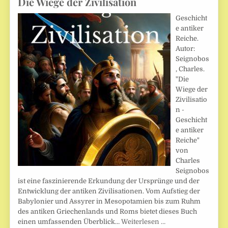
Die Wiege der Zivilisation
Geschicht
e antiker
Reiche.
Autor:
Seignobos
, Charles.
"Die
Wiege der
Zivilisatio
n -
Geschicht
e antiker
Reiche"
von
Charles
Seignobos
ist eine faszinierende Erkundung der Ursprünge und der
Entwicklung der antiken Zivilisationen. Vom Aufstieg der
Babylonier und Assyrer in Mesopotamien bis zum Ruhm
des antiken Griechenlands und Roms bietet dieses Buch
einen umfassenden Überblick…
Weiterlesen …