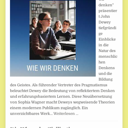
denken"
präsentier
t John
Dewey
tiefgründi
ge
Einblicke
in die
Natur des
menschlic
hen
Denkens
und die
Bildung
des Geistes. Als führender Vertreter des Pragmatismus
beleuchtet Dewey die Bedeutung von reflektiertem Denken
und erfahrungsbasiertem Lernen. Diese Neuübersetzung
von Sophia Wagner macht Deweys wegweisende Theorien
einem modernen Publikum zugänglich. Ein
unverzichtbares Werk…
Weiterlesen …