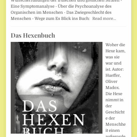
Wunscherfüllungen der irdischen und göttlichen Strafen -
Eine Symptomanalyse - Über die Psychoanalyse des
Organischen im Menschen - Das Zwiegeschlecht des
Menschen - Wege zum Es Blick ins Buch:
Read more…
Das Hexenbuch
Woher die
Hexe kam,
was sie
war und
ist. Autor:
Hueffer,
Oliver
Madox.
Die Hexe
nimmt in
der
Geschicht
e der
Menschhe
it einen
außerorde