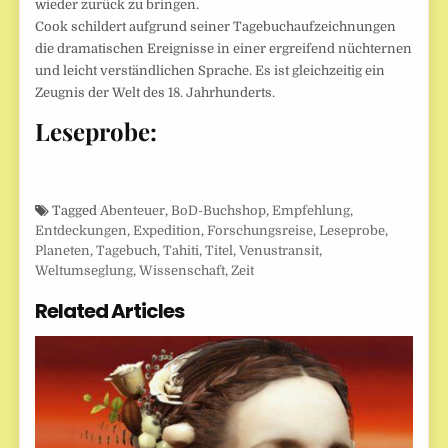
wieder zurück zu bringen.
Cook schildert aufgrund seiner Tagebuchaufzeichnungen
die dramatischen Ereignisse in einer ergreifend nüchternen
und leicht verständlichen Sprache. Es ist gleichzeitig ein
Zeugnis der Welt des 18. Jahrhunderts.
Leseprobe:
Tagged
Abenteuer
,
BoD-Buchshop
,
Empfehlung
,
Entdeckungen
,
Expedition
,
Forschungsreise
,
Leseprobe
,
Planeten
,
Tagebuch
,
Tahiti
,
Titel
,
Venustransit
,
Weltumseglung
,
Wissenschaft
,
Zeit
Related Articles