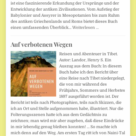
ist eine faszinierende Erkundung der Ursprünge und der
Entwicklung der antiken Zivilisationen. Vom Aufstieg der
Babylonier und Assyrer in Mesopotamien bis zum Ruhm
des antiken Griechenlands und Roms bietet dieses Buch
einen umfassenden Überblick…
Weiterlesen …
Auf verbotenen Wegen
Reisen und Abenteuer in Tibet.
Autor: Landor, Henry S. Ein
Auszug aus dem Buch: In diesem
Buch habe ich den Bericht über
eine Reise nach Tibet niedergelegt,
die von mir während des
Frühjahrs, Sommers und Herbstes
1897 ausgeführt worden ist. Der
Bericht ist teils nach Photographien, teils nach Skizzen, die
ich an Ort und Stelle aufgenommen habe, illustriert. Nur die
Folterungsszenen hatte ich aus dem Gedächtnis zu
zeichnen; man wird mir aber zugeben, daß diese Eindrücke
in mir lebendig genug bleiben konnten! ... So machte ich
mich denn auf den Weg. Am ersten Tag ritt ich von Naini-Tal