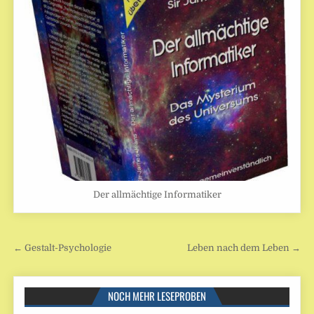
Der allmächtige Informatiker
Beitragsnavigation
← Gestalt-Psychologie
Leben nach dem Leben →
NOCH MEHR LESEPROBEN