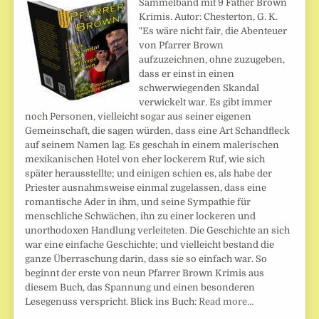
Sammelband mit 9 Father Brown
Krimis. Autor: Chesterton, G. K.
"Es wäre nicht fair, die Abenteuer
von Pfarrer Brown
aufzuzeichnen, ohne zuzugeben,
dass er einst in einen
schwerwiegenden Skandal
verwickelt war. Es gibt immer
noch Personen, vielleicht sogar aus seiner eigenen
Gemeinschaft, die sagen würden, dass eine Art Schandfleck
auf seinem Namen lag. Es geschah in einem malerischen
mexikanischen Hotel von eher lockerem Ruf, wie sich
später herausstellte; und einigen schien es, als habe der
Priester ausnahmsweise einmal zugelassen, dass eine
romantische Ader in ihm, und seine Sympathie für
menschliche Schwächen, ihn zu einer lockeren und
unorthodoxen Handlung verleiteten. Die Geschichte an sich
war eine einfache Geschichte; und vielleicht bestand die
ganze Überraschung darin, dass sie so einfach war. So
beginnt der erste von neun Pfarrer Brown Krimis aus
diesem Buch, das Spannung und einen besonderen
Lesegenuss verspricht. Blick ins Buch:
Read more…