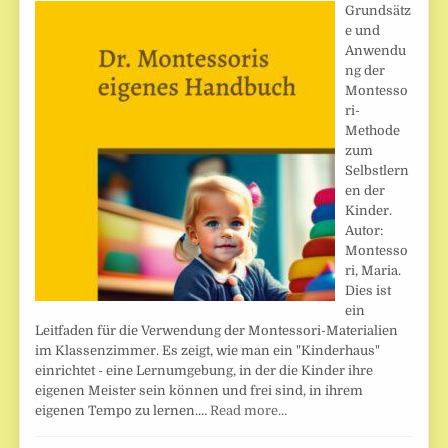
Grundsätz
e und
Anwendu
ng der
Montesso
ri-
Methode
zum
Selbstlern
en der
Kinder.
Autor:
Montesso
ri, Maria.
Dies ist
ein
Leitfaden für die Verwendung der Montessori-Materialien
im Klassenzimmer. Es zeigt, wie man ein "Kinderhaus"
einrichtet - eine Lernumgebung, in der die Kinder ihre
eigenen Meister sein können und frei sind, in ihrem
eigenen Tempo zu lernen.…
Read more…