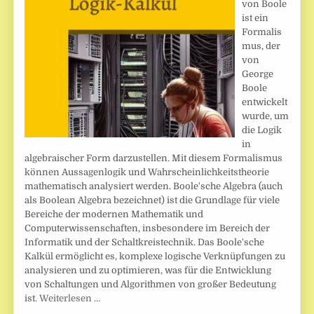
von Boole
ist ein
Formalis
mus, der
von
George
Boole
entwickelt
wurde, um
die Logik
in
algebraischer Form darzustellen. Mit diesem Formalismus
können Aussagenlogik und Wahrscheinlichkeitstheorie
mathematisch analysiert werden. Boole'sche Algebra (auch
als Boolean Algebra bezeichnet) ist die Grundlage für viele
Bereiche der modernen Mathematik und
Computerwissenschaften, insbesondere im Bereich der
Informatik und der Schaltkreistechnik. Das Boole'sche
Kalkül ermöglicht es, komplexe logische Verknüpfungen zu
analysieren und zu optimieren, was für die Entwicklung
von Schaltungen und Algorithmen von großer Bedeutung
ist.
Weiterlesen …