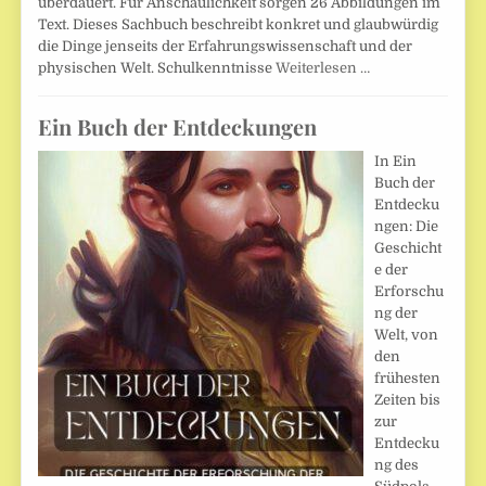
überdauert. Für Anschaulichkeit sorgen 26 Abbildungen im
Text. Dieses Sachbuch beschreibt konkret und glaubwürdig
die Dinge jenseits der Erfahrungswissenschaft und der
physischen Welt. Schulkenntnisse
Weiterlesen …
Ein Buch der Entdeckungen
In Ein
Buch der
Entdecku
ngen: Die
Geschicht
e der
Erforschu
ng der
Welt, von
den
frühesten
Zeiten bis
zur
Entdecku
ng des