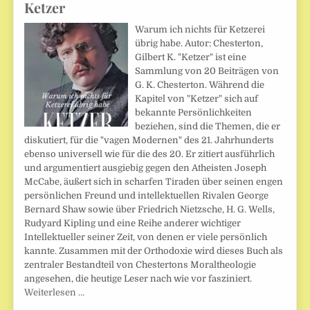
Ketzer
Warum ich nichts für Ketzerei
übrig habe. Autor: Chesterton,
Gilbert K. "Ketzer" ist eine
Sammlung von 20 Beiträgen von
G. K. Chesterton. Während die
Kapitel von "Ketzer" sich auf
bekannte Persönlichkeiten
beziehen, sind die Themen, die er
diskutiert, für die "vagen Modernen" des 21. Jahrhunderts
ebenso universell wie für die des 20. Er zitiert ausführlich
und argumentiert ausgiebig gegen den Atheisten Joseph
McCabe, äußert sich in scharfen Tiraden über seinen engen
persönlichen Freund und intellektuellen Rivalen George
Bernard Shaw sowie über Friedrich Nietzsche, H. G. Wells,
Rudyard Kipling und eine Reihe anderer wichtiger
Intellektueller seiner Zeit, von denen er viele persönlich
kannte. Zusammen mit der Orthodoxie wird dieses Buch als
zentraler Bestandteil von Chestertons Moraltheologie
angesehen, die heutige Leser nach wie vor fasziniert.
Weiterlesen …