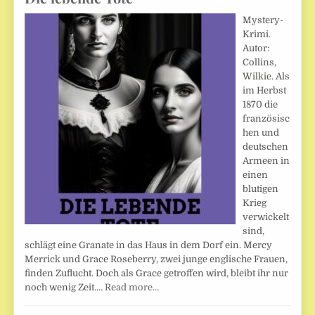
Mystery-
Krimi.
Autor:
Collins,
Wilkie. Als
im Herbst
1870 die
französisc
hen und
deutschen
Armeen in
einen
blutigen
Krieg
verwickelt
sind,
schlägt eine Granate in das Haus in dem Dorf ein. Mercy
Merrick und Grace Roseberry, zwei junge englische Frauen,
finden Zuflucht. Doch als Grace getroffen wird, bleibt ihr nur
noch wenig Zeit.…
Read more…