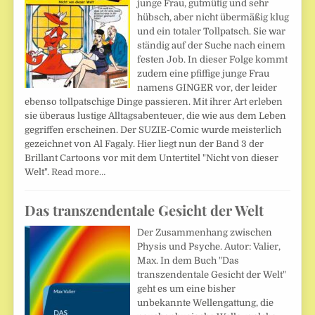
junge Frau, gutmütig und sehr
hübsch, aber nicht übermäßig klug
und ein totaler Tollpatsch. Sie war
ständig auf der Suche nach einem
festen Job. In dieser Folge kommt
zudem eine pfiffige junge Frau
namens GINGER vor, der leider
ebenso tollpatschige Dinge passieren. Mit ihrer Art erleben
sie überaus lustige Alltagsabenteuer, die wie aus dem Leben
gegriffen erscheinen. Der SUZIE-Comic wurde meisterlich
gezeichnet von Al Fagaly. Hier liegt nun der Band 3 der
Brillant Cartoons vor mit dem Untertitel "Nicht von dieser
Welt".
Read more…
Das transzendentale Gesicht der Welt
Der Zusammenhang zwischen
Physis und Psyche. Autor: Valier,
Max. In dem Buch "Das
transzendentale Gesicht der Welt"
geht es um eine bisher
unbekannte Wellengattung, die