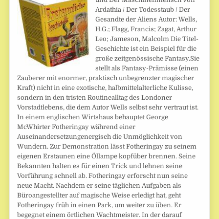
Ardathia / Der Todesstaub / Der
Gesandte der Aliens Autor: Wells,
H.G.; Flagg, Francis; Zagat, Arthur
Leo; Jameson, Malcolm Die Titel-
Geschichte ist ein Beispiel für die
große zeitgenössische Fantasy.Sie
stellt als Fantasy-Prämisse (einen
Zauberer mit enormer, praktisch unbegrenzter magischer
Kraft) nicht in eine exotische, halbmittelalterliche Kulisse,
sondern in den tristen Routinealltag des Londoner
Vorstadtlebens, die dem Autor Wells selbst sehr vertraut ist.
In einem englischen Wirtshaus behauptet George
McWhirter Fotheringay während einer
Auseinandersetzungenergisch die Unmöglichkeit von
Wundern. Zur Demonstration lässt Fotheringay zu seinem
eigenen Erstaunen eine Öllampe kopfüber brennen. Seine
Bekannten halten es für einen Trick und lehnen seine
Vorführung schnell ab. Fotheringay erforscht nun seine
neue Macht. Nachdem er seine täglichen Aufgaben als
Büroangestellter auf magische Weise erledigt hat, geht
Fotheringay früh in einen Park, um weiter zu üben. Er
begegnet einem örtlichen Wachtmeister. In der darauf