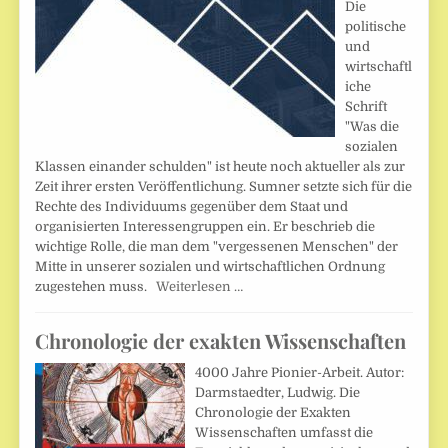
Die
politische
und
wirtschaftl
iche
Schrift
"Was die
sozialen
Klassen einander schulden" ist heute noch aktueller als zur
Zeit ihrer ersten Veröffentlichung. Sumner setzte sich für die
Rechte des Individuums gegenüber dem Staat und
organisierten Interessengruppen ein. Er beschrieb die
wichtige Rolle, die man dem "vergessenen Menschen" der
Mitte in unserer sozialen und wirtschaftlichen Ordnung
zugestehen muss.
Weiterlesen …
Chronologie der exakten Wissenschaften
4000 Jahre Pionier-Arbeit. Autor:
Darmstaedter, Ludwig. Die
Chronologie der Exakten
Wissenschaften umfasst die