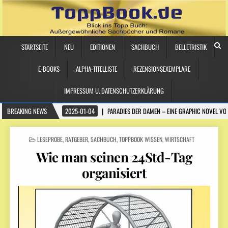
STARTSEITE
NEU
EDITIONEN
SACHBUCH
BELLETRISTIK
E-BOOKS
ALPHA-TITELLISTE
REZENSIONSEXEMPLARE
IMPRESSUM U. DATENSCHUTZERKLÄRUNG
BREAKING NEWS
2025-01-04
PARADIES DER DAMEN – EINE GRAPHIC NOVEL VO
POSTED
LESEPROBE
,
RATGEBER
,
SACHBUCH
,
TOPPBOOK WISSEN
,
WIRTSCHAFT
IN
Wie man seinen 24Std-Tag
organisiert