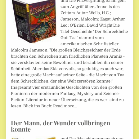
und Die Pilzvergiftung, Satan geht
zum Angriff über, Jenseits des
Zeittors Autor: Wells, H.G.;
Jameson, Malcolm; Zagat, Arthur
Leo; O'Brien, David Wright Die
Titel-Geschichte "Der Schreckliche
Gott Taa" stammt vom
amerikanischen Schriftsteller
Malcolm Jameson. "Die großen Bleichgesichter der Erde
brachten den Schrecken zum friedlichen Planeten Arania -
sie versklavten seine Bewohner und beraubten ihn seiner
Schönheit. Aber das Sklavenvolk, so geduldig es auch war,
hatte eine große Macht auf seiner Seite - die Macht von Taa
dem Schrecklichen, der eine Welt zerstören konnte!"
Insgesamt vier erstaunliche Geschichten von den großen
Pionieren der modernen Fantasy, Mystery und Science-
Fiction-Literatur in neuer Übersetzung, die es wert sind zu
lesen. Blick ins Buch:
Read more…
Der Mann, der Wunder vollbringen
konnte
und Der Maschinenmensch von