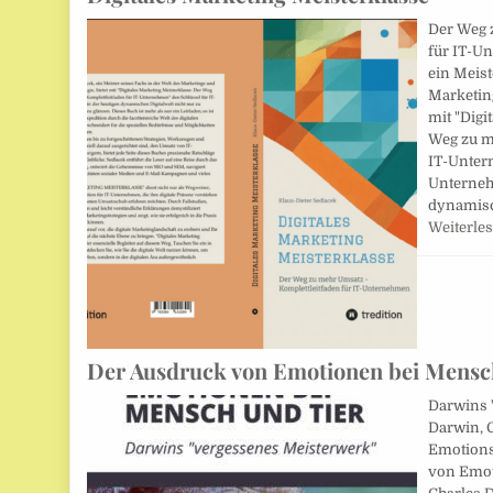
Der Weg 
für IT-U
ein Meist
Marketing
mit "Digi
Weg zu m
IT-Unter
Unterneh
dynamisc
Weiterle
Der Ausdruck von Emotionen bei Mensc
Darwins 
Darwin, C
Emotions
von Emot