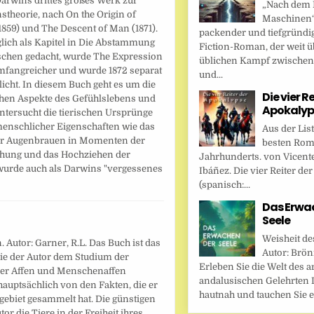
Darwins drittes großes Werk zur
„Nach dem F
stheorie, nach On the Origin of
Maschinen“ 
1859) und The Descent of Man (1871).
packender und tiefgründi
lich als Kapitel in Die Abstammung
Fiction-Roman, der weit ü
chen gedacht, wurde The Expression
üblichen Kampf zwische
fangreicher und wurde 1872 separat
und...
licht. In diesem Buch geht es um die
Die vier R
chen Aspekte des Gefühlslebens und
Apokalyp
ntersucht die tierischen Ursprünge
menschlicher Eigenschaften wie das
Aus der Lis
r Augenbrauen in Momenten der
besten Rom
hung und das Hochziehen der
Jahrhunderts. von Vicent
wurde auch als Darwins "vergessenes
Ibáñez. Die vier Reiter de
(spanisch:...
Das Erwa
Seele
Weisheit de
 Autor: Garner, R.L. Das Buch ist das
Autor: Brönn
 die der Autor dem Studium der
Erleben Sie die Welt des a
er Affen und Menschenaffen
andalusischen Gelehrten I
hauptsächlich von den Fakten, die er
hautnah und tauchen Sie ei
gebiet gesammelt hat. Die günstigen
r die Tiere in der Freiheit ihres