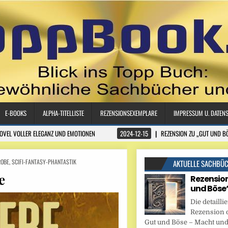
E-BOOKS
ALPHA-TITELLISTE
REZENSIONSEXEMPLARE
IMPRESSUM U. DATEN
NOVEL VOLLER ELEGANZ UND EMOTIONEN
2024-12-15
REZENSION ZU „GUT UND B
ROBE
,
SCIFI-FANTASY-PHANTASTIK
AKTUELLE SACHBÜ
e
Rezension
und Böse
Die detaillie
Rezension 
Gut und Böse – Macht und