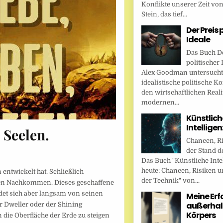
Konflikte unserer Zeit vo
Stein, das tief...
Der Preis 
Ideale
Das Buch De
politischer 
Alex Goodman untersucht
idealistische politische K
den wirtschaftlichen Reali
modernen...
Künstlich
Intellige
 Seelen.
Chancen, R
der Stand d
Das Buch "Künstliche Inte
heute: Chancen, Risiken u
 entwickelt hat. Schließlich
der Technik" von...
ichen Nachkommen. Dieses geschaffene
det sich aber langsam von seinen
Meine Er
außerhal
 Dweller oder der Shining
Körpers
 die Oberfläche der Erde zu steigen