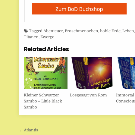
Tagged
Abenteuer
,
Froschmenschen
,
hohle Erde
,
Leben
Titanen
,
Zwerge
Related Articles
Kleiner Schwarzer
Losgesagt von Rom
Immortal
Sambo – Little Black
Consciou
Sambo
Beitragsnavigation
← Atlantis