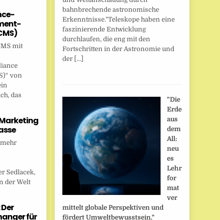
bahnbrechende astronomische
nce-
Erkenntnisse."Teleskope haben eine
ent-
faszinierende Entwicklung
CMS)
durchlaufen, die eng mit den
CMS mit
Fortschritten in der Astronomie und
der […]
liance
)“ von
ein
ch, das
"Die
Erde
 Marketing
aus
asse
dem
All:
 mehr
neu
es
Lehr
r Sedlacek,
for
n der Welt
mat
ver
 Der
mittelt globale Perspektiven und
anger für
fördert Umweltbewusstsein."