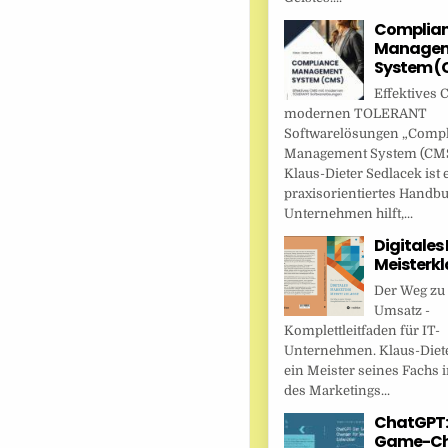
Complia
Managem
System (
Effektives 
modernen TOLERANT
Softwarelösungen „Comp
Management System (CMS
Klaus-Dieter Sedlacek ist 
praxisorientiertes Handbu
Unternehmen hilft,...
Digitales
Meisterkl
Der Weg zu
Umsatz -
Komplettleitfaden für IT-
Unternehmen. Klaus-Diete
ein Meister seines Fachs i
des Marketings...
ChatGPT:
Game-Ch