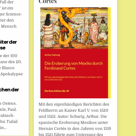
Cortes
all der
ist ein
ger Science-
ber den
n Mensch
eiter der
se
te der 100
ane des 20.
e Blasco
r Apokalypse
chen der
s Ostens.
Mit den eigenhändigen Berichten des
le, Paul.
Feldherrn an Kaiser Karl V. von 1520
rabisch-
und 1522. Autor: Schurig, Arthur. Die
bn Tufail
spanische Eroberung Mexikos unter
n...
Hernán Cortés in den Jahren von 1519
bis 1521 führte zum Untergang des