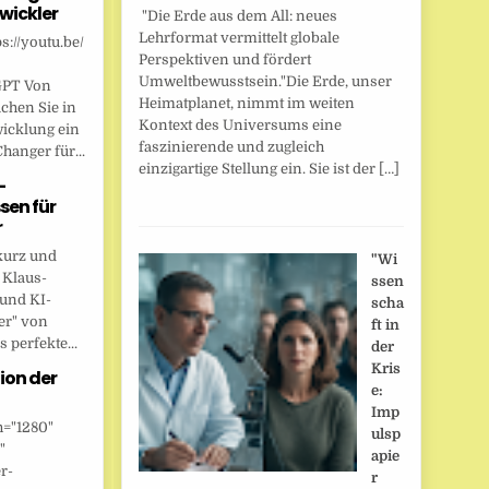
wickler
"Die Erde aus dem All: neues
Lehrformat vermittelt globale
s://youtu.be/
Perspektiven und fördert
Umweltbewusstsein."Die Erde, unser
GPT Von
Heimatplanet, nimmt im weiten
chen Sie in
Kontext des Universums eine
wicklung ein
faszinierende und zugleich
anger für...
einzigartige Stellung ein. Sie ist der […]
-
sen für
r
kurz und
"Wi
 Klaus-
ssen
 und KI-
scha
er" von
ft in
 perfekte...
der
Kris
ion der
e:
Imp
h="1280"
ulsp
"
apie
r-
r