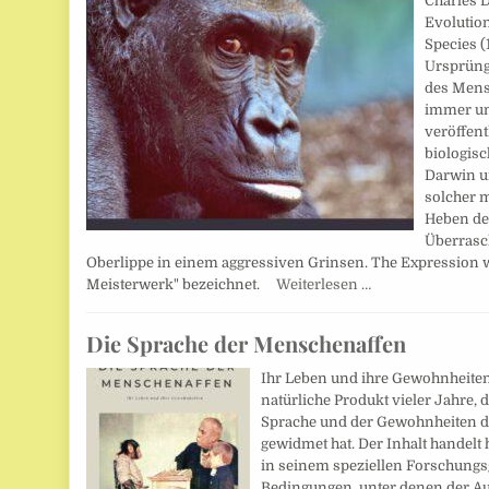
Charles 
Evolution
Species (
Ursprüng
des Mens
immer um
veröffent
biologis
Darwin u
solcher 
Heben de
Überrasc
Oberlippe in einem aggressiven Grinsen. The Expression 
Meisterwerk" bezeichnet.
Weiterlesen …
Die Sprache der Menschenaffen
Ihr Leben und ihre Gewohnheiten.
natürliche Produkt vieler Jahre,
Sprache und der Gewohnheiten d
gewidmet hat. Der Inhalt handelt 
in seinem speziellen Forschungs
Bedingungen, unter denen der Auto