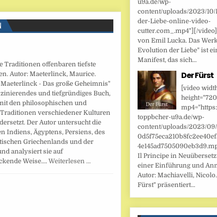
u9a.de/wp-
content/uploads/2023/10/
der-Liebe-online-video-
N
cutter.com_.mp4"][/video
von Emil Lucka. Das Werk
Evolution der Liebe" ist ei
Manifest, das sich...
 Traditionen offenbaren tiefste
Der Fürst
n. Autor: Maeterlinck, Maurice.
 Maeterlinck - Das große Geheimnis"
[video widt
aszinierendes und tiefgründiges Buch,
height="720
 mit den philosophischen und
mp4="https:
 Traditionen verschiedener Kulturen
toppbcher-u9a.de/wp-
ersetzt. Der Autor untersucht die
content/uploads/2023/09
n Indiens, Ägyptens, Persiens, des
0d5f75eca210b8fc2ee40ef
tischen Griechenlands und der
4e145ad7505090eb3d9.mp4
nd analysiert sie auf
Il Principe in Neuüberset
ckende Weise.…
Weiterlesen …
einer Einführung und An
Autor: Machiavelli, Nicolo.
Fürst" präsentiert...