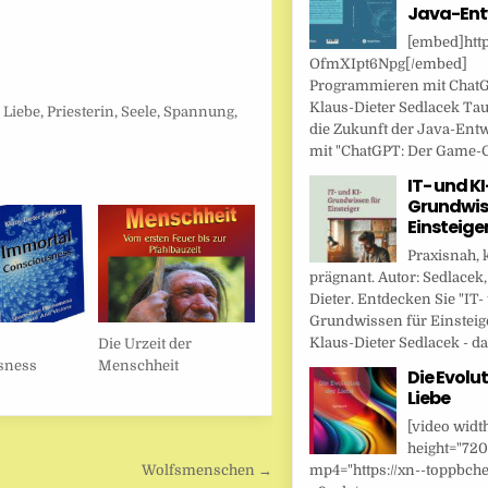
Java-Ent
[embed]http
OfmXIpt6Npg[/embed]
Programmieren mit Chat
Klaus-Dieter Sedlacek Tau
,
Liebe
,
Priesterin
,
Seele
,
Spannung
,
die Zukunft der Java-Ent
mit "ChatGPT: Der Game-Ch
IT- und KI
Grundwis
Einsteige
Praxisnah, 
prägnant. Autor: Sedlacek,
Dieter. Entdecken Sie "IT-
Grundwissen für Einsteig
Klaus-Dieter Sedlacek - das
Die Urzeit der
sness
Menschheit
Die Evolut
Liebe
[video widt
height="720
mp4="https://xn--toppbche
Wolfsmenschen →