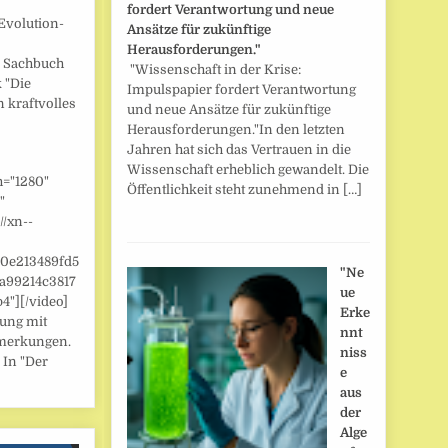
fordert Verantwortung und neue
Evolution-
Ansätze für zukünftige
Herausforderungen."
] Sachbuch
"Wissenschaft in der Krise:
 "Die
Impulspapier fordert Verantwortung
n kraftvolles
und neue Ansätze für zukünftige
Herausforderungen."In den letzten
Jahren hat sich das Vertrauen in die
Wissenschaft erheblich gewandelt. Die
h="1280"
Öffentlichkeit steht zunehmend in […]
"
//xn--
/0e213489fd5
"Ne
a99214c3817
ue
"][/video]
Erke
zung mit
nnt
merkungen.
niss
 In "Der
e
aus
der
Alge