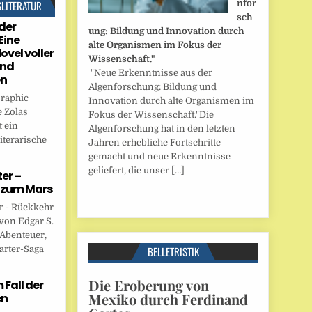
SLITERATUR
nfor
sch
der
ung: Bildung und Innovation durch
Eine
alte Organismen im Fokus der
ovel voller
Wissenschaft."
und
"Neue Erkenntnisse aus der
en
Algenforschung: Bildung und
Graphic
Innovation durch alte Organismen im
 Zolas
Fokus der Wissenschaft."Die
 ein
Algenforschung hat in den letzten
iterarische
Jahren erhebliche Fortschritte
gemacht und neue Erkenntnisse
geliefert, die unser […]
er –
 zum Mars
r - Rückkehr
von Edgar S.
 Abenteuer,
arter-Saga
BELLETRISTIK
Die Eroberung von
Fall der
Mexiko durch Ferdinand
en