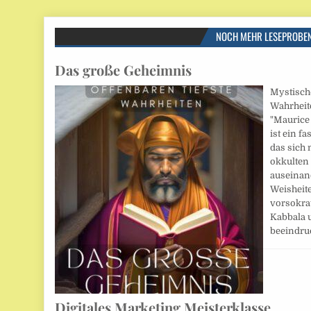
NOCH MEHR LESEPROBE
Das große Geheimnis
Mystische
Wahrheite
"Maurice
ist ein f
das sich
okkulten
auseinand
Weisheite
vorsokra
Kabbala u
beeindru
Digitales Marketing Meisterklasse