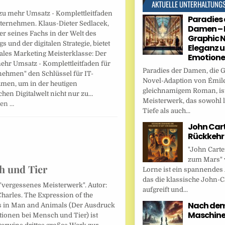
AKTUELLE UNTERHALTUNG
zu mehr Umsatz - Komplettleitfaden
Paradies 
nternehmen. Klaus-Dieter Sedlacek,
Damen – 
er seines Fachs in der Welt des
Graphic N
s und der digitalen Strategie, bietet
Eleganz 
tales Marketing Meisterklasse: Der
Emotion
ehr Umsatz - Komplettleitfaden für
Paradies der Damen, die 
nehmen" den Schlüssel für IT-
Novel-Adaption von Émile
men, um in der heutigen
gleichnamigem Roman, ist
hen Digitalwelt nicht nur zu…
Meisterwerk, das sowohl l
sen …
Tiefe als auch...
John Cart
Rückkehr
"John Carte
zum Mars" 
h und Tier
Lorne ist ein spannendes
das die klassische John-C
"vergessenes Meisterwerk". Autor:
aufgreift und...
harles. The Expression of the
Nach dem 
 in Man and Animals (Der Ausdruck
Maschin
ionen bei Mensch und Tier) ist