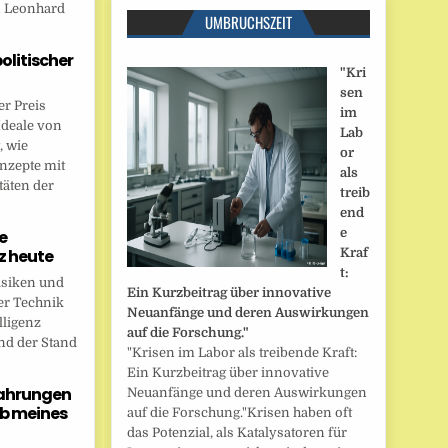
n Leonhard
UMBRUCHSZEIT
politischer
"Kri
sen
r Preis
im
Ideale von
Lab
, wie
or
onzepte mit
als
täten der
treib
end
e
e
nz heute
Kraf
t:
isiken und
Ein Kurzbeitrag über innovative
er Technik
Neuanfänge und deren Auswirkungen
lligenz
auf die Forschung."
nd der Stand
"Krisen im Labor als treibende Kraft:
Ein Kurzbeitrag über innovative
fahrungen
Neuanfänge und deren Auswirkungen
b meines
auf die Forschung."Krisen haben oft
das Potenzial, als Katalysatoren für