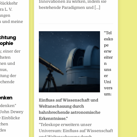
Innovationen zu wirken, indem sie
Rückkehr
bestehende Paradigmen und […]
a L. V.
ungen
s und meine
"Tel
chtung
esko
sophie
pe
 einer der
erw
chsten
eiter
hen und
n
mus,
uns
htung der
er
echende
Uni
vers
um:
enken
Einfluss auf Wissenschaft und
 denken"
Weltanschauung durch
t John Dewey
bahnbrechende astronomische
e Einblicke
Erkenntnisse."
ichen
"Teleskope erweitern unser
des
Universum: Einfluss auf Wissenschaft
und Weltanschauung durch