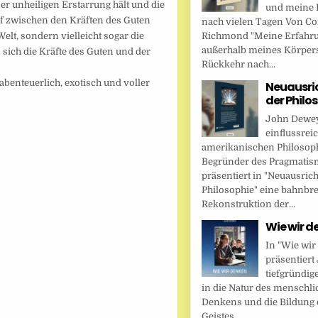
r unheiligen Erstarrung hält und die
und meine 
pf zwischen den Kräften des Guten
nach vielen Tagen Von Cor
elt, sondern vielleicht sogar die
Richmond "Meine Erfahr
außerhalb meines Körper
 sich die Kräfte des Guten und der
Rückkehr nach...
abenteuerlich, exotisch und voller
Neuausri
der Philo
John Dewey,
einflussrei
amerikanischen Philosop
Begründer des Pragmatis
präsentiert in "Neuausric
Philosophie" eine bahnbr
Rekonstruktion der...
Wie wir d
In "Wie wir
präsentier
tiefgründig
in die Natur des menschl
Denkens und die Bildung 
Geistes....