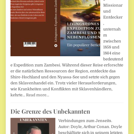
Missionar
und
Entdecker
,
unternah
m
zwischen
1858 und
1864 eine
bedeutend
e Expedition zum Zambesi. Während dieser Reise erforschte
er die natürlichen Ressourcen der Region, entdeckte das
Shire-Hochland und den Nyassa-See und setzte sich gegen
den Sklavenhandel ein. Trotz vieler Herausforderungen,
wie Krankheiten und Konflikten mit Sklavenhändlern,
kehrte…
Read more…
Die Grenze des Unbekannten
Verbindungen zum Jenseits.
Autor: Doyle, Arthur Conan. Doyle
beschäftigte sich in seinem letzten