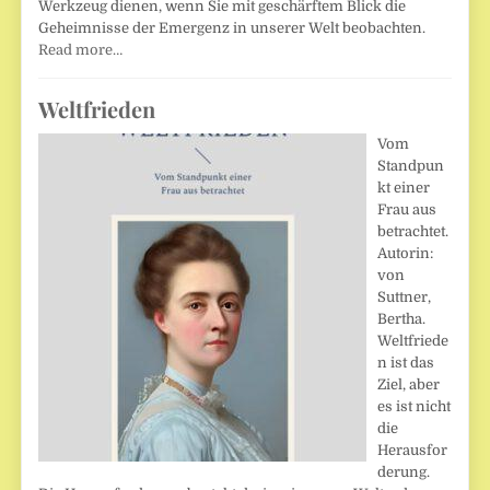
Werkzeug dienen, wenn Sie mit geschärftem Blick die
Geheimnisse der Emergenz in unserer Welt beobachten.
Read more…
Weltfrieden
Vom
Standpun
kt einer
Frau aus
betrachtet.
Autorin:
von
Suttner,
Bertha.
Weltfriede
n ist das
Ziel, aber
es ist nicht
die
Herausfor
derung.