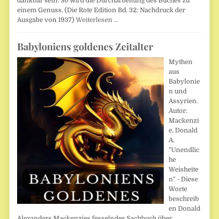
dankbar sein. So wird die Durcharbeitung des Buches zu
einem Genuss. (Die Rote Edition Bd. 32: Nachdruck der
Ausgabe von 1937)
Weiterlesen …
Babyloniens goldenes Zeitalter
Mythen
aus
Babylonie
n und
Assyrien.
Autor:
Mackenzi
e, Donald
A.
"Unendlic
he
Weisheite
n" - Diese
Worte
beschreib
en Donald
Alexanders Mackenzies fesselndes Sachbuch über