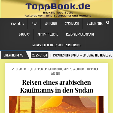
STARTSEITE
NEU
EDITIONEN
SACHBUCH
BELLETRISTIK
E-BOOKS
ALPHA-TITELLISTE
REZENSIONSEXEMPLARE
IMPRESSUM U. DATENSCHUTZERKLÄRUNG
BREAKING NEWS
2025-01-04
PARADIES DER DAMEN – EINE GRAPHIC NOVEL VO
POSTED
GESCHICHTE
,
LESEPROBE
,
REISEBERICHTE
,
REISEN
,
SACHBUCH
,
TOPPBOOK
IN
WISSEN
Reisen eines arabischen
Kaufmanns in den Sudan