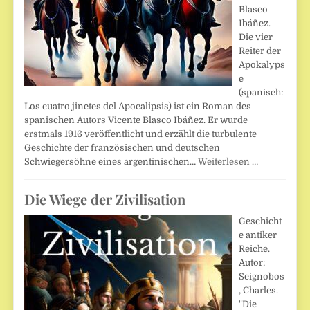
Blasco
Ibáñez.
Die vier
Reiter der
Apokalyps
e
(spanisch:
Los cuatro jinetes del Apocalipsis) ist ein Roman des
spanischen Autors Vicente Blasco Ibáñez. Er wurde
erstmals 1916 veröffentlicht und erzählt die turbulente
Geschichte der französischen und deutschen
Schwiegersöhne eines argentinischen…
Weiterlesen …
Die Wiege der Zivilisation
Geschicht
e antiker
Reiche.
Autor:
Seignobos
, Charles.
"Die