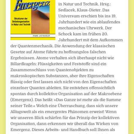
in Natur und Technik. Hrsg.:
Sedlacek, Klaus-Dieter. Das
Universum erschien bis ins 19.
Jahrhundert wie ein ablaufendes
mechanisches Uhrwerk. Der
Schock kam im frühen 20.
Jahrhundert mit dem Aufkommen
der Quantenmechanik. Die Anwendung der klassischen
Gesetze auf Atome führte zu hoffnungslos falschen
Ergebnissen. Atome verhalten sich überhaupt nicht wie
Billardkugeln: Flüssigkeiten und Feststoffe sind ein
Zusammenschluss von Quantenobjekten zu
makroskopischen Substanzen, aber ihre Eigenschaften
flüssig oder fest lassen sich nicht von den Eigenschaften
einzelner Quanten ableiten. Sie entstehen offensichtlich
spontan durch kollektive Organisation auf der Makroebene
(Emergenz). Das heißt: »Das Ganze ist mehr als die Summe
seiner Teile.« Welch eine Überraschung, dass sich unsere
Alltagswelt als ein emergentes Phänomen erweist! Wenn
wir unseren Blick schärfen für das Prinzip der kollektiven
Organisation, dann erkennen wir überall das Wirken von
Emergenz. Dieses Arbeits- und Handbuch soll Ihnen als