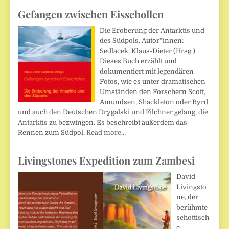
Gefangen zwischen Eisschollen
Die Eroberung der Antarktis und
des Südpols. Autor*innen:
Sedlacek, Klaus-Dieter (Hrsg.)
Dieses Buch erzählt und
dokumentiert mit legendären
Fotos, wie es unter dramatischen
Umständen den Forschern Scott,
Amundsen, Shackleton oder Byrd
und auch den Deutschen Drygalski und Filchner gelang, die
Antarktis zu bezwingen. Es beschreibt außerdem das
Rennen zum Südpol.
Read more…
Livingstones Expedition zum Zambesi
David
Livingsto
ne, der
berühmte
schottisch
e