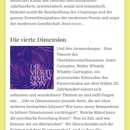
deutschen Kultur des zwölften und dreizehnten
Jahrhunderts, aristokratisch, sozial und romantisch,
bedeutet somit die Beschreibung des Ursprungs und der
ganzen Entwicklungsphase der modernen Poesie und sogar
der modernen Gesellschaft.
Read more…
Die vierte Dimension
Und ihre Anwendungen - Eine
Theorie des
Überlebensmechanismus. Autor:
Carington, Walter Whately.
Whately Carrington, ein
prominenter Erforscher des
Paranormalen aus dem frühen 20.
Jahrhundert nimmt sich
seltsamer und wunderbarer Themen an und stellt Fragen
wie... . Gibt es Dimensionen jenseits derer, die wir ohne
weiteres beobachten können? Wie kann unser Bewusstsein
in höhere Dimensionen vordringen? . Welche Rätsel kann
die psychische Forschung lösen? . Was ist Zeit, und wie
können wir sie überwinden? . Wo überschneidet sich die
Religion mit dem Paranormalen? . und andere. Die