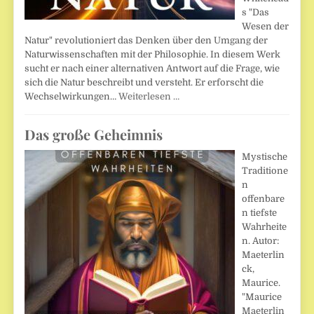
s "Das
Wesen der
Natur" revolutioniert das Denken über den Umgang der
Naturwissenschaften mit der Philosophie. In diesem Werk
sucht er nach einer alternativen Antwort auf die Frage, wie
sich die Natur beschreibt und versteht. Er erforscht die
Wechselwirkungen…
Weiterlesen …
Das große Geheimnis
Mystische
Traditione
n
offenbare
n tiefste
Wahrheite
n. Autor:
Maeterlin
ck,
Maurice.
"Maurice
Maeterlin