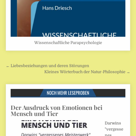
Wissenschaftliche Parapsychologie
Beitragsnavigation
← Liebesbeziehungen und deren Störungen
Kleines Wörterbuch der Natur-Philosophie →
NOCH MEHR LESEPROBEN
Der Ausdruck von Emotionen bei
Mensch und Tier
Darwins
"vergesse
nes