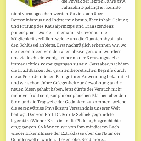
die Physik der letzten Jahre bzw.
Jahrzehnte gelangt ist, konnte
nicht vorausgesehen werden. Soviel auch über
Determinismus und Indeterminismus, über Inhalt, Geltung
und Prüfung des Kausalprinzips und Transzendenz
philosophiert wurde — niemand ist davor auf die
Möglichkeit verfallen, welche uns die Quantenphysik als
den Schlüssel anbietet. Erst nachträglich erkennen wir, wo
die neuen Ideen von den alten abzweigen, und wundern
uns vielleicht ein wenig, früher an der Kreuzungsstelle
immer achtlos vorbeigegangen zu sein. Jetzt aber, nachdem
die Fruchtbarkeit der quantentheoretischen Begriffe durch
die außerordentlichen Erfolge ihrer Anwendung bekannt ist
und wir schon Jahre Gelegenheit zur Gewöhnung an die
neuen Ideen gehabt haben, jetzt dürfte der Versuch nicht
mehr verfrüht sein, zur philosophischen Klarheit über den
Sinn und die Tragweite der Gedanken zu kommen, welche
die gegenwärtige Physik zum Verständnis unserer Welt
beiträgt. Der von Prof. Dr. Moritz Schlick gegründete
legendäre Wiener Kreis ist in die Philosophiegeschichte
eingegangen. So können wir von ihm mit diesem Buch
wieder Erkenntnisse der Extraklasse über die Natur der
Quantenwelt erwarten. Leseprobe:
Read more…