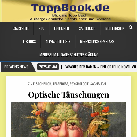
STARTSEITE
NEU
EDITIONEN
SACHBUCH
BELLETRISTIK
E-BOOKS
ALPHA-TITELLISTE
REZENSIONSEXEMPLARE
IMPRESSUM U. DATENSCHUTZERKLÄRUNG
BREAKING NEWS
2025-01-04
PARADIES DER DAMEN – EINE GRAPHIC NOVEL VO
POSTED
E-SACHBUCH
,
LESEPROBE
,
PSYCHOLOGIE
,
SACHBUCH
IN
Optische Täuschungen