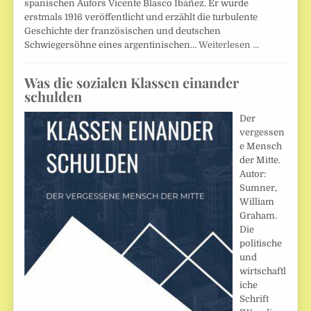
spanischen Autors Vicente Blasco Ibáñez. Er wurde
erstmals 1916 veröffentlicht und erzählt die turbulente
Geschichte der französischen und deutschen
Schwiegersöhne eines argentinischen…
Weiterlesen …
Was die sozialen Klassen einander
schulden
Der
vergessen
e Mensch
der Mitte.
Autor:
Sumner,
William
Graham.
Die
politische
und
wirtschaftl
iche
Schrift