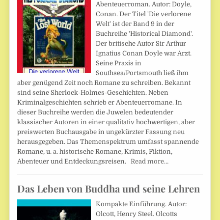
Abenteuerroman. Autor: Doyle,
Conan. Der Titel 'Die verlorene
Welt' ist der Band 9 in der
Buchreihe 'Historical Diamond'.
Der britische Autor Sir Arthur
Ignatius Conan Doyle war Arzt.
Seine Praxis in
Southsea/Portsmouth ließ ihm
aber genügend Zeit noch Romane zu schreiben. Bekannt
sind seine Sherlock-Holmes-Geschichten. Neben
Kriminalgeschichten schrieb er Abenteuerromane. In
dieser Buchreihe werden die Juwelen bedeutender
klassischer Autoren in einer qualitativ hochwertigen, aber
preiswerten Buchausgabe in ungekürzter Fassung neu
herausgegeben. Das Themenspektrum umfasst spannende
Romane, u. a. historische Romane, Krimis, Fiktion,
Abenteuer und Entdeckungsreisen.
Read more…
Das Leben von Buddha und seine Lehren
Kompakte Einführung. Autor:
Olcott, Henry Steel. Olcotts