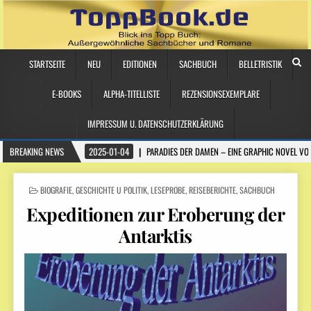
STARTSEITE
NEU
EDITIONEN
SACHBUCH
BELLETRISTIK
E-BOOKS
ALPHA-TITELLISTE
REZENSIONSEXEMPLARE
IMPRESSUM U. DATENSCHUTZERKLÄRUNG
BREAKING NEWS
2025-01-04
PARADIES DER DAMEN – EINE GRAPHIC NOVEL VO
POSTED
BIOGRAFIE
,
GESCHICHTE U POLITIK
,
LESEPROBE
,
REISEBERICHTE
,
SACHBUCH
IN
Expeditionen zur Eroberung der
Antarktis