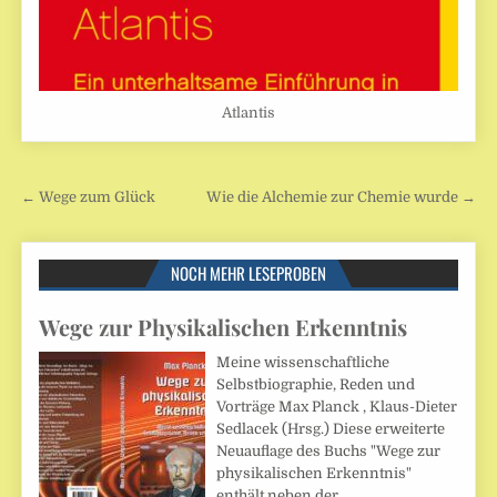
Atlantis
Beitragsnavigation
← Wege zum Glück
Wie die Alchemie zur Chemie wurde →
NOCH MEHR LESEPROBEN
Wege zur Physikalischen Erkenntnis
Meine wissenschaftliche
Selbstbiographie, Reden und
Vorträge Max Planck , Klaus-Dieter
Sedlacek (Hrsg.) Diese erweiterte
Neuauflage des Buchs "Wege zur
physikalischen Erkenntnis"
enthält neben der