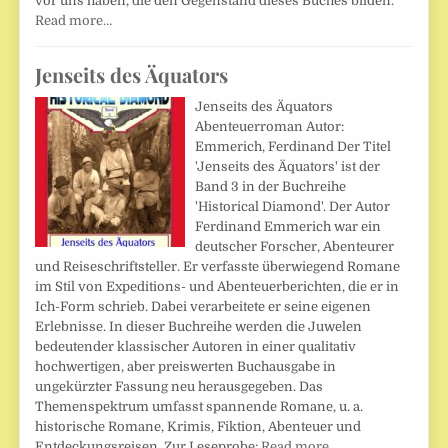
vor uns haben, die den Gegenstand dieses Buches bilden.
Read more…
Jenseits des Äquators
Jenseits des Äquators
Abenteuerroman Autor:
Emmerich, Ferdinand Der Titel
'Jenseits des Äquators' ist der
Band 3 in der Buchreihe
'Historical Diamond'. Der Autor
Ferdinand Emmerich war ein
deutscher Forscher, Abenteurer
und Reiseschriftsteller. Er verfasste überwiegend Romane
im Stil von Expeditions- und Abenteuerberichten, die er in
Ich-Form schrieb. Dabei verarbeitete er seine eigenen
Erlebnisse. In dieser Buchreihe werden die Juwelen
bedeutender klassischer Autoren in einer qualitativ
hochwertigen, aber preiswerten Buchausgabe in
ungekürzter Fassung neu herausgegeben. Das
Themenspektrum umfasst spannende Romane, u. a.
historische Romane, Krimis, Fiktion, Abenteuer und
Entdeckungsreisen. Zur Leseprobe:
Read more…