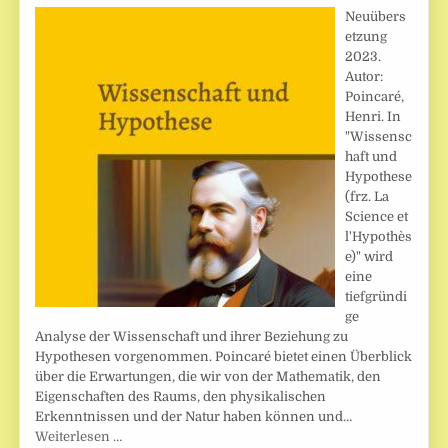
Neuübers
etzung
2023.
Autor:
Poincaré,
Henri. In
"Wissensc
haft und
Hypothese
(frz. La
Science et
l'Hypothès
e)" wird
eine
tiefgründi
ge
Analyse der Wissenschaft und ihrer Beziehung zu
Hypothesen vorgenommen. Poincaré bietet einen Überblick
über die Erwartungen, die wir von der Mathematik, den
Eigenschaften des Raums, den physikalischen
Erkenntnissen und der Natur haben können und…
Weiterlesen …