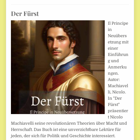
Der Fürst
Il Principe
in
Neuübers
etzung mit
einer
Einführun
g und
Anmerku
ngen.
Autor:
Machiavel
li, Nicolo.
In "Der
Fürst"
präsentier
t Nicolo
Machiavelli seine revolutionären Theorien über Macht und
Herrschaft. Das Buch ist eine unverzichtbare Lektüre für
jeden, der sich für Politik und Geschichte interessiert.