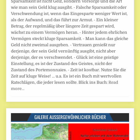
Sparsamkeit ist nicht Geiz, sondern Vorsorge und die Art
wie man sein Geld klug ausgibt. - Falsche Sparsamkeit oder
Verschwendung ist, wenn das Eingesparte weniger Wert ist,
als der Aufwand, und das führt zur Armut. - Ein kleiner
Betrag, der regelmäßig über längere Zeit gespart wird,
wächst zu einem Vermögen heran. - Hinter jedem ehrlichen
Vermögen steckt kluge Sparsamkeit. - Man kann das gleiche
Geld nicht zweimal ausgeben. - Vertrauen genießt nur
derjenige, der sein Geld vernünftig ausgibt, nicht aber
derjenige, der es verschwendet. - Glück ist eine geistige
Einstellung, es ist der Zustand des Geistes, nicht der
Zustand des Portemonnaies. - Zeit ist kostbar. Nutze Sie die
Zeit auf kluge Weise! ... u.a. Es ist ein Buch mit wertvollen
Ratschlägen, die jeder lesen sollte. Blick ins Buch:
Read
more…
GALERIE AUSSERGEWÖHNLICHER BÜCHER