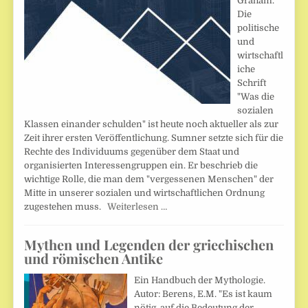
Graham.
Die
politische
und
wirtschaftl
iche
Schrift
"Was die
sozialen
Klassen einander schulden" ist heute noch aktueller als zur
Zeit ihrer ersten Veröffentlichung. Sumner setzte sich für die
Rechte des Individuums gegenüber dem Staat und
organisierten Interessengruppen ein. Er beschrieb die
wichtige Rolle, die man dem "vergessenen Menschen" der
Mitte in unserer sozialen und wirtschaftlichen Ordnung
zugestehen muss.
Weiterlesen …
Mythen und Legenden der griechischen
und römischen Antike
Ein Handbuch der Mythologie.
Autor: Berens, E.M. "Es ist kaum
nötig, auf die Bedeutung der