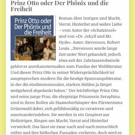
Prinz Otto oder Der Phönix und die
Freiheit
Roman über Intrigen und Macht,
Verrat, Hinterlist und wahre Liebe
– vom Autor der »Schatzinsel«
und von »Dr. Jekyll und Mr.
Hyde«. Autor: Stevenson, Robert
Louis. „Stevenson wurde lange
Zeit unter Wert gehandelt; jedoch
etwa seit der Jahrtausendwende
gehört er anerkanntermaßen zum Fundus der Weltliteratur.
Und dieser Prinz Otto in seiner Widersprüchlichkeit ist
ausgesprochen modern für die heutige Spannungsliteratur,
in der die eindimensionalen, starken Helden ja längst
weitgehend abgedankt haben.“ Der leichtfertige Prinz Otto
und seine junge Frau, die ehrgeizige Prinzessin Seraphina,
sind in ihren Rollen als Staatsoberhäupter des Fürstentums
Grünewald dabei, sich gefühlsmäßig zu verwirren und
auseinanderzuleben. Sie werden in ein Gespinst aus
Hofintrigen, Ringen um Macht, Verrat und Hinterlist
verwickelt. Das lässt sie zwar nach und nach menschlich
reifen und ihre höfischen Fassaden verlieren, doch wird es