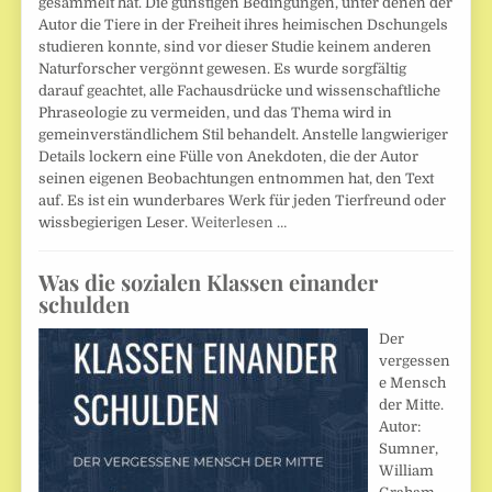
gesammelt hat. Die günstigen Bedingungen, unter denen der
Autor die Tiere in der Freiheit ihres heimischen Dschungels
studieren konnte, sind vor dieser Studie keinem anderen
Naturforscher vergönnt gewesen. Es wurde sorgfältig
darauf geachtet, alle Fachausdrücke und wissenschaftliche
Phraseologie zu vermeiden, und das Thema wird in
gemeinverständlichem Stil behandelt. Anstelle langwieriger
Details lockern eine Fülle von Anekdoten, die der Autor
seinen eigenen Beobachtungen entnommen hat, den Text
auf. Es ist ein wunderbares Werk für jeden Tierfreund oder
wissbegierigen Leser.
Weiterlesen …
Was die sozialen Klassen einander
schulden
Der
vergessen
e Mensch
der Mitte.
Autor:
Sumner,
William