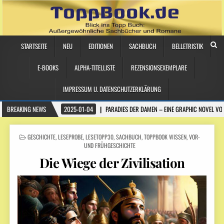
STARTSEITE
NEU
EDITIONEN
SACHBUCH
BELLETRISTIK
E-BOOKS
ALPHA-TITELLISTE
REZENSIONSEXEMPLARE
IMPRESSUM U. DATENSCHUTZERKLÄRUNG
BREAKING NEWS
2025-01-04
PARADIES DER DAMEN – EINE GRAPHIC NOVEL VO
POSTED
GESCHICHTE
,
LESEPROBE
,
LESETOPP30
,
SACHBUCH
,
TOPPBOOK WISSEN
,
VOR-
IN
UND FRÜHGESCHICHTE
Die Wiege der Zivilisation