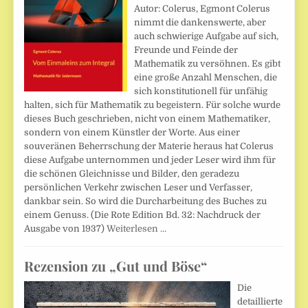
Autor: Colerus, Egmont Colerus
nimmt die dankenswerte, aber
auch schwierige Aufgabe auf sich,
Freunde und Feinde der
Mathematik zu versöhnen. Es gibt
eine große Anzahl Menschen, die
sich konstitutionell für unfähig
halten, sich für Mathematik zu begeistern. Für solche wurde
dieses Buch geschrieben, nicht von einem Mathematiker,
sondern von einem Künstler der Worte. Aus einer
souveränen Beherrschung der Materie heraus hat Colerus
diese Aufgabe unternommen und jeder Leser wird ihm für
die schönen Gleichnisse und Bilder, den geradezu
persönlichen Verkehr zwischen Leser und Verfasser,
dankbar sein. So wird die Durcharbeitung des Buches zu
einem Genuss. (Die Rote Edition Bd. 32: Nachdruck der
Ausgabe von 1937)
Weiterlesen …
Rezension zu „Gut und Böse“
Die
detaillierte