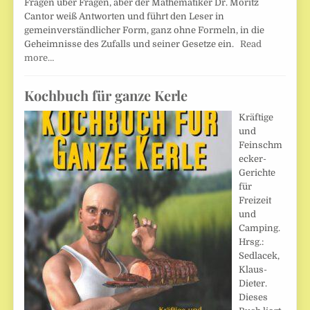
Fragen über Fragen, aber der Mathematiker Dr. Moritz
Cantor weiß Antworten und führt den Leser in
gemeinverständlicher Form, ganz ohne Formeln, in die
Geheimnisse des Zufalls und seiner Gesetze ein.
Read
more…
Kochbuch für ganze Kerle
Kräftige
und
Feinschm
ecker-
Gerichte
für
Freizeit
und
Camping.
Hrsg.:
Sedlacek,
Klaus-
Dieter.
Dieses