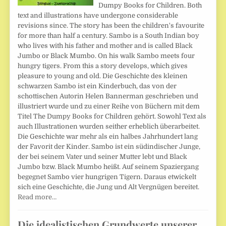
Dumpy Books for Children. Both
text and illustrations have undergone considerable
revisions since. The story has been the children's favourite
for more than half a century. Sambo is a South Indian boy
who lives with his father and mother and is called Black
Jumbo or Black Mumbo. On his walk Sambo meets four
hungry tigers. From this a story develops, which gives
pleasure to young and old. Die Geschichte des kleinen
schwarzen Sambo ist ein Kinderbuch, das von der
schottischen Autorin Helen Bannerman geschrieben und
illustriert wurde und zu einer Reihe von Büchern mit dem
Titel The Dumpy Books for Children gehört. Sowohl Text als
auch Illustrationen wurden seither erheblich überarbeitet.
Die Geschichte war mehr als ein halbes Jahrhundert lang
der Favorit der Kinder. Sambo ist ein südindischer Junge,
der bei seinem Vater und seiner Mutter lebt und Black
Jumbo bzw. Black Mumbo heißt. Auf seinem Spaziergang
begegnet Sambo vier hungrigen Tigern. Daraus etwickelt
sich eine Geschichte, die Jung und Alt Vergnügen bereitet.
Read more…
Die idealistischen Grundwerte unserer