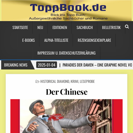
STARTSEITE
NEU
EDITIONEN
SACHBUCH
BELLETRISTIK
E-BOOKS
ALPHA-TITELLISTE
REZENSIONSEXEMPLARE
IMPRESSUM U. DATENSCHUTZERKLÄRUNG
BREAKING NEWS
2025-01-04
PARADIES DER DAMEN – EINE GRAPHIC NOVEL VO
POSTED
HISTORICAL DIAMOND
,
KRIMI
,
LESEPROBE
IN
Der Chinese