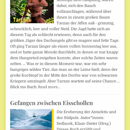
dabei, sich den Bauch
vollzuschlagen, während über
ihnen in einem großen Baum
Tarzan der Affen saß - grimmig,
schrecklich, leer und voller Neid. Die Jagd hatte sich an
diesem Tag als schlecht erwiesen, denn auch für den
größten Jäger des Dschungels gibt es magere und fette Tage.
Oft ging Tarzan länger als einen vollen Sonnentag leer aus,
und er hatte ganze Monde durchlebt, in denen er nur knapp
dem Hungertod entgehen konnte; aber solche Zeiten waren
selten. ... Was er in diesem Moment war, war ein sehr
hungriges wildes Tier, das man an der Leine hielt, denn der
große Kochtopf in der Mitte des Dorfes war von schwarzen
Kriegern umzingelt. Aber Tarzan wartete auf seine Chance ...
Blick ins Buch:
Read more…
Gefangen zwischen Eisschollen
Die Eroberung der Antarktis und
des Südpols. Autor*innen:
Sedlacek, Klaus-Dieter (Hrsg.)
Dieses Buch erzählt und