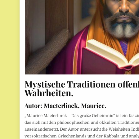
Mystische Traditionen offen
Wahrheiten.
Autor:
Maeterlinck, Maurice.
„Maurice Maeterlinck – Das große Geheimnis“ ist ein faszi
das sich mit den philosophischen und okkulten Tradition
auseinandersetzt. Der Autor untersucht die Weisheiten Ind
vorsokratischen Griechenlands und der Kabbala und analy