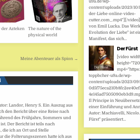
u9a.de/wp-
content/uploads/2023/10/
der-Liebe-online-video-
cutter.com_.mp4"][/video
von Emil Lucka. Das Werk
r der Azteken
The nature of the
Evolution der Liebe" ist ei
physical world
Manifest, das sich...
Der Fürst
[video widt
Meine Abenteuer als Spion →
height="720
mp4="https:
toppbcher-u9a.de/wp-
N
content/uploads/2023/09
0d5f75eca210b8fc2ee40ef
4e145ad7505090eb3d9.mp4
Il Principe in Neuüberset
utor: Landor, Henry S. Ein Auszug aus
einer Einführung und An
h den Bericht über eine Reise nach
Autor: Machiavelli, Nicolo.
 während des Frühjahrs, Sommers und
Fürst" präsentiert...
t. Der Bericht ist teils nach
 die ich an Ort und Stelle
ur die Folterungsszenen hatte ich aus