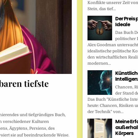
Konflikte unserer Zeit vo
Stein, das tief...
Der Preis 
Ideale
Das Buch De
politischer 
Alex Goodman untersucht
idealistische politische K
den wirtschaftlichen Reali
modernen...
Künstlich
Intellige
baren tiefste
Chancen, R
der Stand d
Das Buch "Künstliche Inte
heute: Chancen, Risiken u
der Technik" von...
nierendes und tiefgründiges Buch,
Meine Er
en verschiedener Kulturen
außerhal
iens, Ägyptens, Persiens, des
Körpers
siert sie auf beeindruckende Weise.