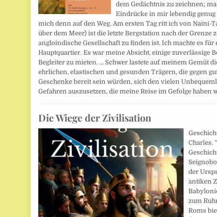
dem Gedächtnis zu zeichnen; man
Eindrücke in mir lebendig genug 
mich denn auf den Weg. Am ersten Tag ritt ich von Naini-
über dem Meer) ist die letzte Bergstation nach der Grenze
angloindische Gesellschaft zu finden ist. Ich machte es fü
Hauptquartier. Es war meine Absicht, einige zuverlässige B
Begleiter zu mieten. ... Schwer lastete auf meinem Gemüt d
ehrlichen, elastischen und gesunden Trägern, die gegen gu
Geschenke bereit sein würden, sich den vielen Unbequem
Gefahren auszusetzen, die meine Reise im Gefolge haben wü
Die Wiege der Zivilisation
Geschicht
Charles. 
Geschicht
Seignobo
der Ursp
antiken Z
Babyloni
zum Ruhm
Roms bie