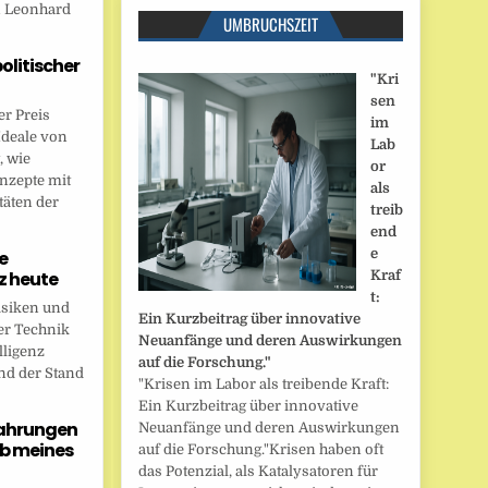
n Leonhard
UMBRUCHSZEIT
politischer
"Kri
sen
r Preis
im
Ideale von
Lab
, wie
or
onzepte mit
als
täten der
treib
end
e
e
nz heute
Kraf
t:
isiken und
Ein Kurzbeitrag über innovative
er Technik
Neuanfänge und deren Auswirkungen
lligenz
auf die Forschung."
nd der Stand
"Krisen im Labor als treibende Kraft:
Ein Kurzbeitrag über innovative
fahrungen
Neuanfänge und deren Auswirkungen
b meines
auf die Forschung."Krisen haben oft
das Potenzial, als Katalysatoren für