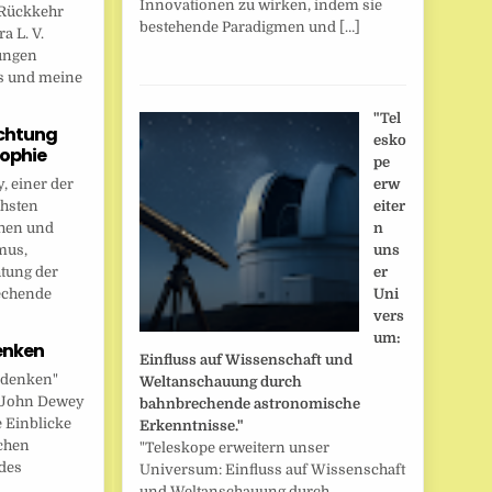
Innovationen zu wirken, indem sie
Rückkehr
bestehende Paradigmen und […]
a L. V.
ungen
s und meine
"Tel
chtung
esko
sophie
pe
 einer der
erw
chsten
eiter
hen und
n
mus,
uns
htung der
er
echende
Uni
vers
um:
enken
Einfluss auf Wissenschaft und
 denken"
Weltanschauung durch
t John Dewey
bahnbrechende astronomische
e Einblicke
Erkenntnisse."
ichen
"Teleskope erweitern unser
des
Universum: Einfluss auf Wissenschaft
und Weltanschauung durch