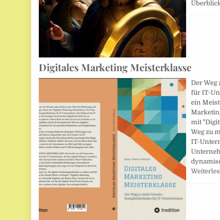
Überbli
Digitales Marketing Meisterklasse
Der Weg 
für IT-U
ein Meist
Marketing
mit "Digi
Weg zu m
IT-Unter
Unterneh
dynamisc
Weiterle