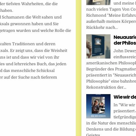
und meine 
er tiefsten Wahrheiten, die die
nach vielen Tagen Von Cor
 haben.
Richmond "Meine Erfahr
nd Schamanen die Welt sahen und
außerhalb meines Körper
icksals gewonnen haben und Sie
Rückkehr nach...
rgetragen wurden und welche Rolle die
Neuausri
der Philo
kkulten Traditionen und deren
ls. Er zeigt uns, dass die Weisheit
John Dewey,
einflussrei
s ist und dass wir viel von ihr
amerikanischen Philosop
es und lehrreiches Buch, das jeden
Begründer des Pragmatis
nd das menschliche Schicksal
präsentiert in "Neuausric
der auf der Suche nach tieferem
Philosophie" eine bahnbr
Rekonstruktion der...
Wie wir d
In "Wie wir
präsentier
tiefgründig
in die Natur des menschl
Denkens und die Bildung 
Geistes....