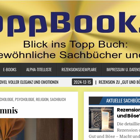
E-BOOKS
ALPHA-TITELLISTE
REZENSIONSEXEMPLARE
IMPRESSUM U. DATEN
NOVEL VOLLER ELEGANZ UND EMOTIONEN
2024-12-15
REZENSION ZU „GUT UND B
CHOLOGIE
,
PSYCHOLOGIE
,
RELIGION
,
SACHBUCH
AKTUELLE SACHBÜ
imnis
Rezension
und Böse
Die detaillie
Rezension 
Gut und Böse – Macht und