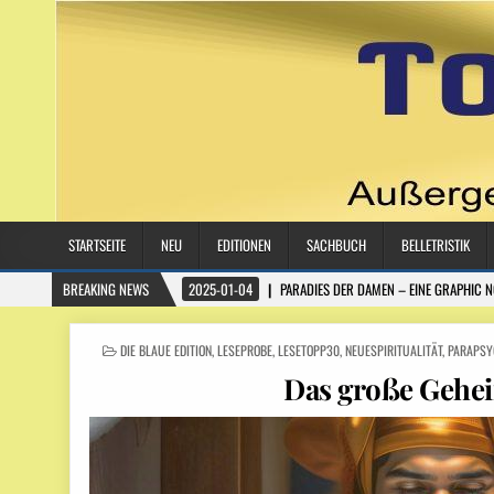
STARTSEITE
NEU
EDITIONEN
SACHBUCH
BELLETRISTIK
BREAKING NEWS
2025-01-04
PARADIES DER DAMEN – EINE GRAPHIC 
POSTED
DIE BLAUE EDITION
,
LESEPROBE
,
LESETOPP30
,
NEUESPIRITUALITÄT
,
PARAPSY
IN
Das große Gehe