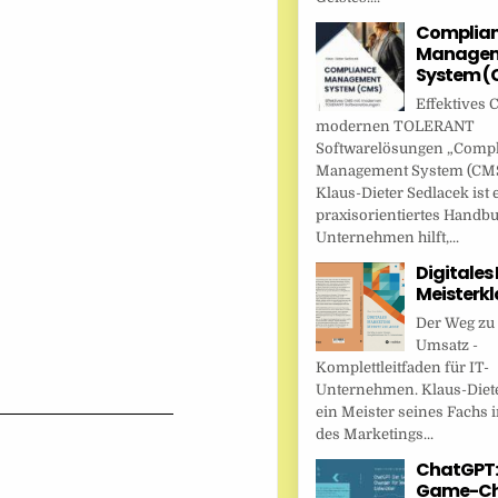
Complia
Managem
System (
Effektives 
modernen TOLERANT
Softwarelösungen „Comp
Management System (CMS
Klaus-Dieter Sedlacek ist 
praxisorientiertes Handbu
Unternehmen hilft,...
Digitales
Meisterkl
Der Weg zu
Umsatz -
Komplettleitfaden für IT-
Unternehmen. Klaus-Diete
ein Meister seines Fachs i
des Marketings...
ChatGPT:
Game-Ch