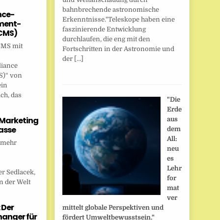
bahnbrechende astronomische
nce-
Erkenntnisse."Teleskope haben eine
ent-
faszinierende Entwicklung
CMS)
durchlaufen, die eng mit den
CMS mit
Fortschritten in der Astronomie und
der […]
liance
)“ von
ein
ch, das
"Die
Erde
 Marketing
aus
asse
dem
All:
 mehr
neu
es
Lehr
r Sedlacek,
for
n der Welt
mat
ver
 Der
mittelt globale Perspektiven und
anger für
fördert Umweltbewusstsein."