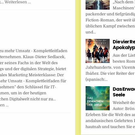
„Nach dem F
ck…
Weiterlesen …
Maschinen“ 
packender und tiefgründi
Fiction-Roman, der weit ü
üblichen Kampf zwische
und...
Die vier R
Apokalyp
zu mehr Umsatz - Komplettleitfaden
Aus der Lis
nternehmen. Klaus-Dieter Sedlacek,
besten Rom
er seines Fachs in der Welt des
Jahrhunderts. von Vicent
s und der digitalen Strategie, bietet
Ibáñez. Die vier Reiter de
tales Marketing Meisterklasse: Der
(spanisch:...
ehr Umsatz - Komplettleitfaden für
nehmen" den Schlüssel für IT-
Das Erwa
men, um in der heutigen
Seele
hen Digitalwelt nicht nur zu…
Weisheit de
sen …
Autor: Brönn
Erleben Sie die Welt des a
andalusischen Gelehrten I
hautnah und tauchen Sie ei