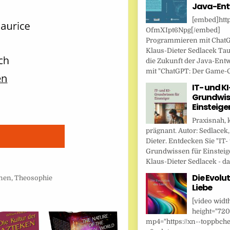
Java-Ent
[embed]http
OfmXIpt6Npg[/embed]
Programmieren mit Chat
Klaus-Dieter Sedlacek Tau
die Zukunft der Java-Ent
mit "ChatGPT: Der Game-Ch
IT- und KI
Grundwis
Einsteige
Praxisnah, 
prägnant. Autor: Sedlacek,
Dieter. Entdecken Sie "IT-
Grundwissen für Einsteig
Klaus-Dieter Sedlacek - das
Die Evolut
onen
,
Theosophie
Liebe
[video widt
height="720
mp4="https://xn--toppbche