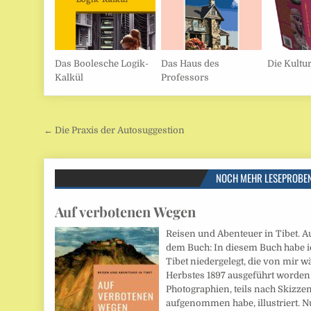
Das Boolesche Logik-
Das Haus des
Die Kultu
Kalkül
Professors
Beitragsnavigation
← Die Praxis der Autosuggestion
NOCH MEHR LESEPROBE
Auf verbotenen Wegen
Reisen und Abenteuer in Tibet. A
dem Buch: In diesem Buch habe ic
Tibet niedergelegt, die von mir
Herbstes 1897 ausgeführt worden is
Photographien, teils nach Skizzen,
aufgenommen habe, illustriert. N