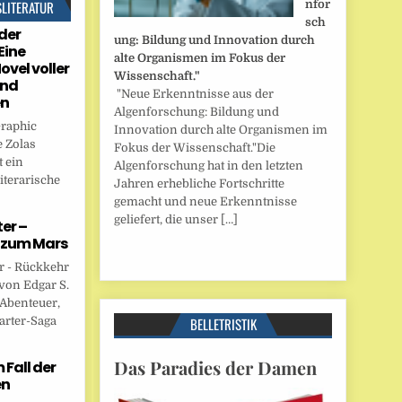
SLITERATUR
nfor
sch
der
ung: Bildung und Innovation durch
Eine
alte Organismen im Fokus der
ovel voller
Wissenschaft."
und
"Neue Erkenntnisse aus der
en
Algenforschung: Bildung und
Graphic
Innovation durch alte Organismen im
 Zolas
Fokus der Wissenschaft."Die
 ein
Algenforschung hat in den letzten
iterarische
Jahren erhebliche Fortschritte
gemacht und neue Erkenntnisse
geliefert, die unser […]
er –
 zum Mars
r - Rückkehr
von Edgar S.
 Abenteuer,
arter-Saga
BELLETRISTIK
Das Paradies der Damen
Fall der
en