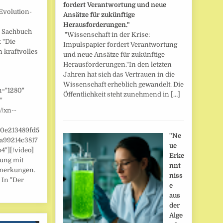
fordert Verantwortung und neue
Evolution-
Ansätze für zukünftige
Herausforderungen."
] Sachbuch
"Wissenschaft in der Krise:
 "Die
Impulspapier fordert Verantwortung
n kraftvolles
und neue Ansätze für zukünftige
Herausforderungen."In den letzten
Jahren hat sich das Vertrauen in die
Wissenschaft erheblich gewandelt. Die
h="1280"
Öffentlichkeit steht zunehmend in […]
"
//xn--
/0e213489fd5
"Ne
a99214c3817
ue
"][/video]
Erke
zung mit
nnt
merkungen.
niss
 In "Der
e
aus
der
Alge