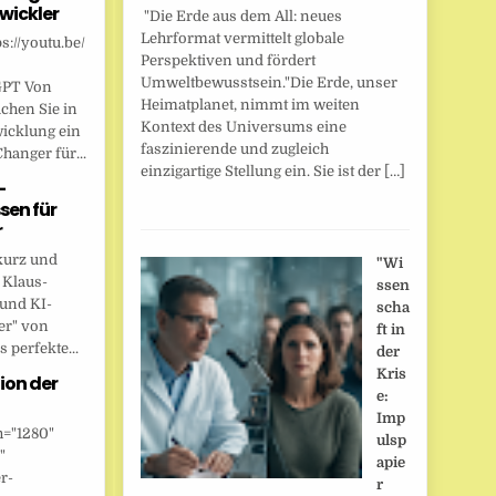
wickler
"Die Erde aus dem All: neues
Lehrformat vermittelt globale
s://youtu.be/
Perspektiven und fördert
Umweltbewusstsein."Die Erde, unser
GPT Von
Heimatplanet, nimmt im weiten
chen Sie in
Kontext des Universums eine
wicklung ein
faszinierende und zugleich
anger für...
einzigartige Stellung ein. Sie ist der […]
-
sen für
r
kurz und
"Wi
 Klaus-
ssen
 und KI-
scha
er" von
ft in
 perfekte...
der
Kris
ion der
e:
Imp
h="1280"
ulsp
"
apie
r-
r