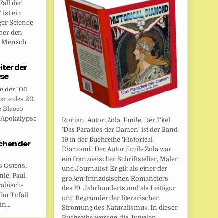
all der
ist ein
ger Science-
ber den
n Mensch
eiter der
se
te der 100
ane des 20.
e Blasco
r Apokalypse
Roman. Autor: Zola, Emile. Der Titel
'Das Paradies der Damen' ist der Band
19 in der Buchreihe 'Historical
chen der
Diamond'. Der Autor Emile Zola war
ein französischer Schriftsteller, Maler
s Ostens.
und Journalist. Er gilt als einer der
le, Paul.
großen französischen Romanciers
rabisch-
des 19. Jahrhunderts und als Leitfigur
bn Tufail
und Begründer der literarischen
n...
Strömung des Naturalismus. In dieser
Buchreihe werden die Juwelen