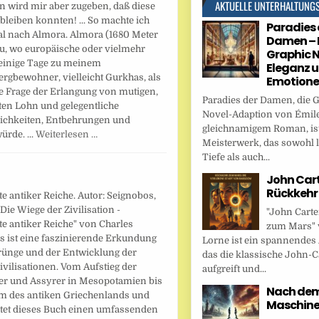
AKTUELLE UNTERHALTUNG
 wird mir aber zugeben, daß diese
bleiben konnten! ... So machte ich
Paradies 
Tal nach Almora. Almora (1680 Meter
Damen – 
 zu, wo europäische oder vielmehr
Graphic N
r einige Tage zu meinem
Eleganz 
ergbewohner, vielleicht Gurkhas, als
Emotion
ie Frage der Erlangung von mutigen,
Paradies der Damen, die 
ten Lohn und gelegentliche
Novel-Adaption von Émile
lichkeiten, Entbehrungen und
gleichnamigem Roman, ist
rde. ...
Weiterlesen …
Meisterwerk, das sowohl l
Tiefe als auch...
John Cart
Rückkehr
e antiker Reiche. Autor: Seignobos,
"Die Wiege der Zivilisation -
"John Carte
e antiker Reiche" von Charles
zum Mars" 
s ist eine faszinierende Erkundung
Lorne ist ein spannendes
rünge und der Entwicklung der
das die klassische John-C
ivilisationen. Vom Aufstieg der
aufgreift und...
er und Assyrer in Mesopotamien bis
Nach dem 
 des antiken Griechenlands und
Maschin
tet dieses Buch einen umfassenden