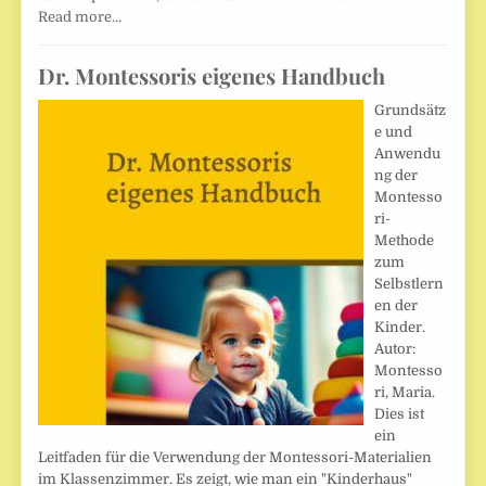
Read more…
Dr. Montessoris eigenes Handbuch
Grundsätz
e und
Anwendu
ng der
Montesso
ri-
Methode
zum
Selbstlern
en der
Kinder.
Autor:
Montesso
ri, Maria.
Dies ist
ein
Leitfaden für die Verwendung der Montessori-Materialien
im Klassenzimmer. Es zeigt, wie man ein "Kinderhaus"