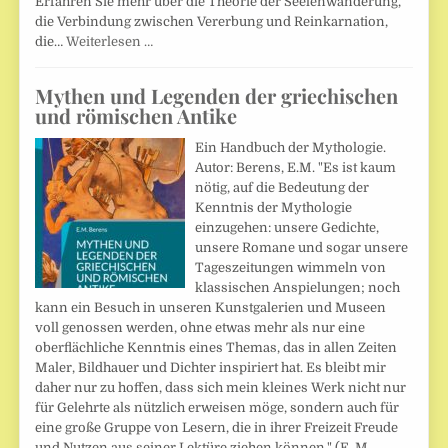
Erfahren Sie mehr über die Theorie der Seelenwanderung,
die Verbindung zwischen Vererbung und Reinkarnation,
die…
Weiterlesen …
Mythen und Legenden der griechischen
und römischen Antike
Ein Handbuch der Mythologie.
Autor: Berens, E.M. "Es ist kaum
nötig, auf die Bedeutung der
Kenntnis der Mythologie
einzugehen: unsere Gedichte,
unsere Romane und sogar unsere
Tageszeitungen wimmeln von
klassischen Anspielungen; noch
kann ein Besuch in unseren Kunstgalerien und Museen
voll genossen werden, ohne etwas mehr als nur eine
oberflächliche Kenntnis eines Themas, das in allen Zeiten
Maler, Bildhauer und Dichter inspiriert hat. Es bleibt mir
daher nur zu hoffen, dass sich mein kleines Werk nicht nur
für Gelehrte als nützlich erweisen möge, sondern auch für
eine große Gruppe von Lesern, die in ihrer Freizeit Freude
und Nutzen aus seiner Lektüre ziehen können." (E. M.