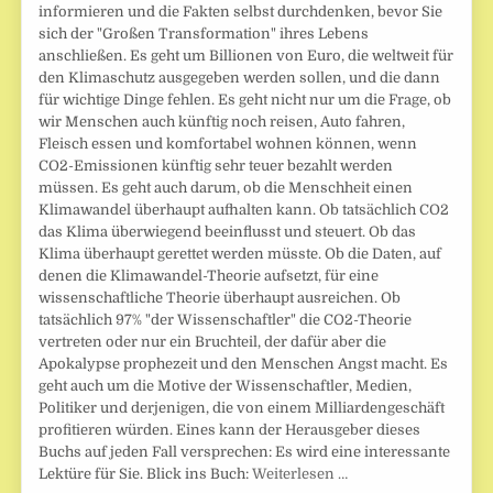
informieren und die Fakten selbst durchdenken, bevor Sie
sich der "Großen Transformation" ihres Lebens
anschließen. Es geht um Billionen von Euro, die weltweit für
den Klimaschutz ausgegeben werden sollen, und die dann
für wichtige Dinge fehlen. Es geht nicht nur um die Frage, ob
wir Menschen auch künftig noch reisen, Auto fahren,
Fleisch essen und komfortabel wohnen können, wenn
CO2-Emissionen künftig sehr teuer bezahlt werden
müssen. Es geht auch darum, ob die Menschheit einen
Klimawandel überhaupt aufhalten kann. Ob tatsächlich CO2
das Klima überwiegend beeinflusst und steuert. Ob das
Klima überhaupt gerettet werden müsste. Ob die Daten, auf
denen die Klimawandel-Theorie aufsetzt, für eine
wissenschaftliche Theorie überhaupt ausreichen. Ob
tatsächlich 97% "der Wissenschaftler" die CO2-Theorie
vertreten oder nur ein Bruchteil, der dafür aber die
Apokalypse prophezeit und den Menschen Angst macht. Es
geht auch um die Motive der Wissenschaftler, Medien,
Politiker und derjenigen, die von einem Milliardengeschäft
profitieren würden. Eines kann der Herausgeber dieses
Buchs auf jeden Fall versprechen: Es wird eine interessante
Lektüre für Sie. Blick ins Buch:
Weiterlesen …