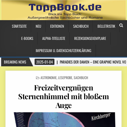
STARTSEITE
NEU
EDITIONEN
SACHBUCH
BELLETRISTIK
E-BOOKS
ALPHA-TITELLISTE
REZENSIONSEXEMPLARE
IMPRESSUM U. DATENSCHUTZERKLÄRUNG
BREAKING NEWS
2025-01-04
PARADIES DER DAMEN – EINE GRAPHIC NOVEL VO
POSTED
ASTRONOMIE
,
LESEPROBE
,
SACHBUCH
IN
Freizeitvergnügen
Sternenhimmel mit bloßem
Auge