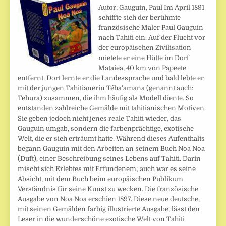
Autor: Gauguin, Paul Im April 1891
schiffte sich der berühmte
französische Maler Paul Gauguin
nach Tahiti ein. Auf der Flucht vor
der europäischen Zivilisation
mietete er eine Hütte im Dorf
Mataiea, 40 km von Papeete
entfernt. Dort lernte er die Landessprache und bald lebte er
mit der jungen Tahitianerin Téha'amana (genannt auch:
Tehura) zusammen, die ihm häufig als Modell diente. So
entstanden zahlreiche Gemälde mit tahitianischen Motiven.
Sie geben jedoch nicht jenes reale Tahiti wieder, das
Gauguin umgab, sondern die farbenprächtige, exotische
Welt, die er sich erträumt hatte. Während dieses Aufenthalts
begann Gauguin mit den Arbeiten an seinem Buch Noa Noa
(Duft), einer Beschreibung seines Lebens auf Tahiti. Darin
mischt sich Erlebtes mit Erfundenem; auch war es seine
Absicht, mit dem Buch beim europäischen Publikum
Verständnis für seine Kunst zu wecken. Die französische
Ausgabe von Noa Noa erschien 1897. Diese neue deutsche,
mit seinen Gemälden farbig illustrierte Ausgabe, lässt den
Leser in die wunderschöne exotische Welt von Tahiti