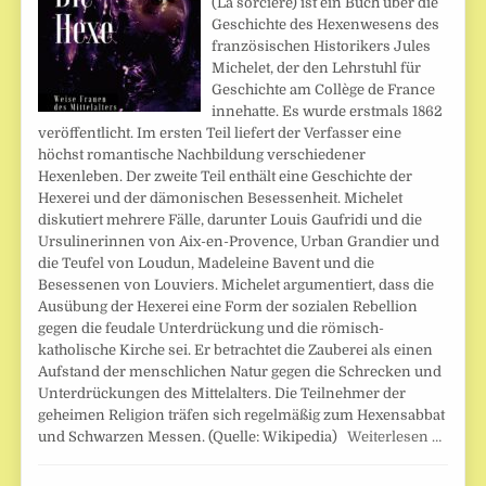
(La sorcière) ist ein Buch über die
Geschichte des Hexenwesens des
französischen Historikers Jules
Michelet, der den Lehrstuhl für
Geschichte am Collège de France
innehatte. Es wurde erstmals 1862
veröffentlicht. Im ersten Teil liefert der Verfasser eine
höchst romantische Nachbildung verschiedener
Hexenleben. Der zweite Teil enthält eine Geschichte der
Hexerei und der dämonischen Besessenheit. Michelet
diskutiert mehrere Fälle, darunter Louis Gaufridi und die
Ursulinerinnen von Aix-en-Provence, Urban Grandier und
die Teufel von Loudun, Madeleine Bavent und die
Besessenen von Louviers. Michelet argumentiert, dass die
Ausübung der Hexerei eine Form der sozialen Rebellion
gegen die feudale Unterdrückung und die römisch-
katholische Kirche sei. Er betrachtet die Zauberei als einen
Aufstand der menschlichen Natur gegen die Schrecken und
Unterdrückungen des Mittelalters. Die Teilnehmer der
geheimen Religion träfen sich regelmäßig zum Hexensabbat
und Schwarzen Messen. (Quelle: Wikipedia)
Weiterlesen …