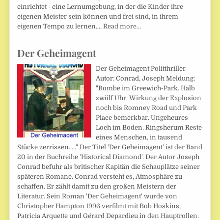
einrichtet - eine Lernumgebung, in der die Kinder ihre
eigenen Meister sein können und frei sind, in ihrem
eigenen Tempo zu lernen.…
Read more…
Der Geheimagent
Der Geheimagent Politthriller
Autor: Conrad, Joseph Meldung:
"Bombe im Greewich-Park. Halb
zwölf Uhr. Wirkung der Explosion
noch bis Romney Road und Park
Place bemerkbar. Ungeheures
Loch im Boden. Ringsherum Reste
eines Menschen, in tausend
Stücke zerrissen. ..." Der Titel 'Der Geheimagent' ist der Band
20 in der Buchreihe 'Historical Diamond'. Der Autor Joseph
Conrad befuhr als britischer Kapitän die Schauplätze seiner
späteren Romane. Conrad versteht es, Atmosphäre zu
schaffen. Er zählt damit zu den großen Meistern der
Literatur. Sein Roman 'Der Geheimagent' wurde von
Christopher Hampton 1996 verfilmt mit Bob Hoskins,
Patricia Arquette und Gérard Depardieu in den Hauptrollen.