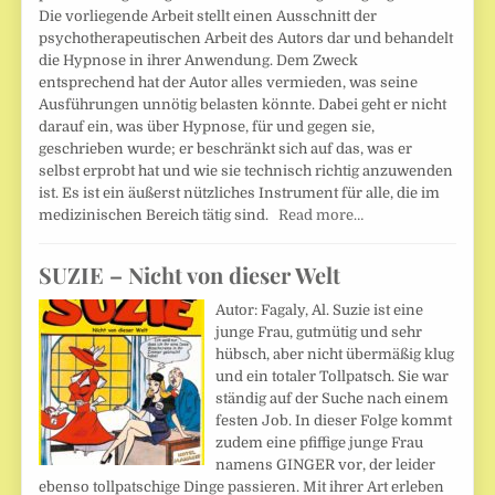
Die vorliegende Arbeit stellt einen Ausschnitt der
psychotherapeutischen Arbeit des Autors dar und behandelt
die Hypnose in ihrer Anwendung. Dem Zweck
entsprechend hat der Autor alles vermieden, was seine
Ausführungen unnötig belasten könnte. Dabei geht er nicht
darauf ein, was über Hypnose, für und gegen sie,
geschrieben wurde; er beschränkt sich auf das, was er
selbst erprobt hat und wie sie technisch richtig anzuwenden
ist. Es ist ein äußerst nützliches Instrument für alle, die im
medizinischen Bereich tätig sind.
Read more…
SUZIE – Nicht von dieser Welt
Autor: Fagaly, Al. Suzie ist eine
junge Frau, gutmütig und sehr
hübsch, aber nicht übermäßig klug
und ein totaler Tollpatsch. Sie war
ständig auf der Suche nach einem
festen Job. In dieser Folge kommt
zudem eine pfiffige junge Frau
namens GINGER vor, der leider
ebenso tollpatschige Dinge passieren. Mit ihrer Art erleben