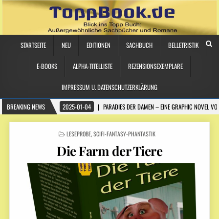
STARTSEITE
NEU
EDITIONEN
SACHBUCH
BELLETRISTIK
E-BOOKS
ALPHA-TITELLISTE
REZENSIONSEXEMPLARE
IMPRESSUM U. DATENSCHUTZERKLÄRUNG
BREAKING NEWS
2025-01-04
PARADIES DER DAMEN – EINE GRAPHIC NOVEL VO
POSTED
LESEPROBE
,
SCIFI-FANTASY-PHANTASTIK
IN
Die Farm der Tiere