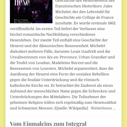
Geschichte des Hexenwesens des
französischen Historikers Jules
Michelet, der den Lehrstuhl für
Geschichte am Collège de France
innehatte. Es wurde erstmals 1862
veröffentlicht. Im ersten Teil liefert der Verfasser eine
höchst romantische Nachbildung verschiedener
Hexenleben. Der zweite Teil enthält eine Geschichte der
Hexerei und der dämonischen Besessenheit. Michelet
diskutiert mehrere Fälle, darunter Louis Gaufridi und die
Ursulinerinnen von Aix-en-Provence, Urban Grandier und
die Teufel von Loudun, Madeleine Bavent und die
Besessenen von Louviers. Michelet argumentiert, dass die
Ausübung der Hexerei eine Form der sozialen Rebellion
gegen die feudale Unterdrückung und die römisch-
katholische Kirche sei. Er betrachtet die Zauberei als einen
Aufstand der menschlichen Natur gegen die Schrecken und
Unterdrückungen des Mittelalters. Die Teilnehmer der
geheimen Religion träfen sich regelmäßig zum Hexensabbat
und Schwarzen Messen. (Quelle: Wikipedia)
Weiterlesen …
Vom Einmaleins zum Integral