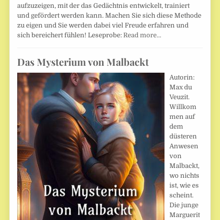
aufzuzeigen, mit der das Gedächtnis entwickelt, trainiert
und gefördert werden kann. Machen Sie sich diese Methode
zu eigen und Sie werden dabei viel Freude erfahren und
sich bereichert fühlen! Leseprobe:
Read more…
Das Mysterium von Malbackt
Autorin:
Max du
Veuzit.
Willkom
men auf
dem
düsteren
Anwesen
von
Malbackt,
wo nichts
ist, wie es
scheint.
Die junge
Marguerit