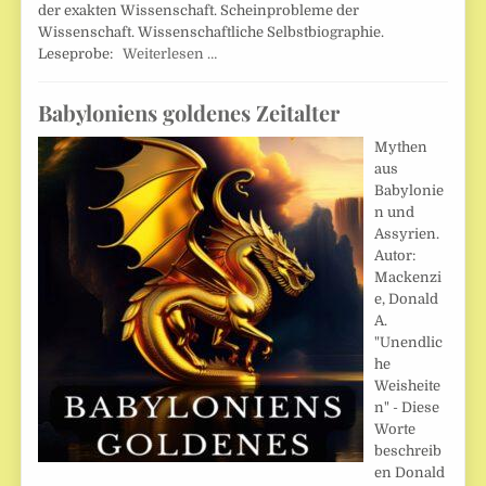
der exakten Wissenschaft. Scheinprobleme der
Wissenschaft. Wissenschaftliche Selbstbiographie.
Leseprobe:
Weiterlesen …
Babyloniens goldenes Zeitalter
Mythen
aus
Babylonie
n und
Assyrien.
Autor:
Mackenzi
e, Donald
A.
"Unendlic
he
Weisheite
n" - Diese
Worte
beschreib
en Donald