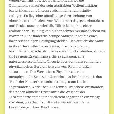
Welterkenntnis aus: der Quantenphysik. Da die
Quantenphysik auf der sehr abstrakten Wellenfunktion
basiert, kann eine Interpretation nicht mehr intuitiv
erfolgen. Es liegt eine unzulässige Vermischung von
Abstraktem mit Realem vor. Wenn man dagegen Abstraktes
und Reales auseinanderhält, fällt es leichter zu einer
realistischen Deutung von bisher schwer Verständlichem zu
kommen. Hier findet die heutige Naturphilosophie eines
ihrer reichhaltigen Betätigungsfelder. Sie versucht die Natur
in ihrer Gesamtheit zu erfassen, ihre Strukturen zu
beschreiben, anschaulich zu erklären und zu deuten. Zudem
gibt es neue Erkenntnisse, die es zulassen, eine
naturwissenschaftliche Theorie über den transzendenten
physikalischen Bereich, jenseits von Raum und Zeit
aufzustellen. Das Werk eines Physikers, der die
metaphysische Seite vom Jenseits beschreibt, schließt das
"Buch der Naturerkenntnis" ab. Insgesamt ist ein
abgerundetes Werk über "Die letzten Ursachen" entstanden,
das neben aktueller Erkenntnis die Weisheit der
Jahrhunderte enthält und vielleicht sogar noch ein wenig
von dem, was die Zukunft erst erweisen wird. Eine
Leseprobe gibt hier:
Read more…