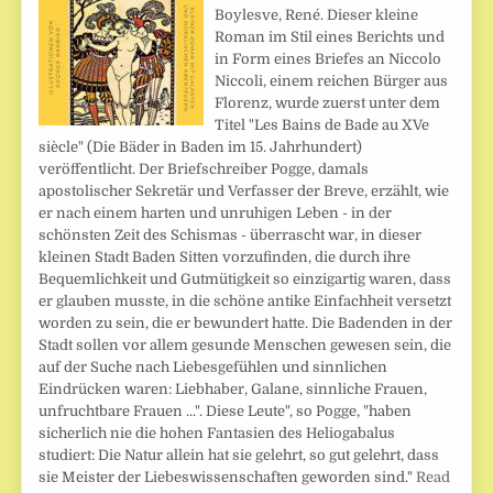
Boylesve, René. Dieser kleine
Roman im Stil eines Berichts und
in Form eines Briefes an Niccolo
Niccoli, einem reichen Bürger aus
Florenz, wurde zuerst unter dem
Titel "Les Bains de Bade au XVe
siècle" (Die Bäder in Baden im 15. Jahrhundert)
veröffentlicht. Der Briefschreiber Pogge, damals
apostolischer Sekretär und Verfasser der Breve, erzählt, wie
er nach einem harten und unruhigen Leben - in der
schönsten Zeit des Schismas - überrascht war, in dieser
kleinen Stadt Baden Sitten vorzufinden, die durch ihre
Bequemlichkeit und Gutmütigkeit so einzigartig waren, dass
er glauben musste, in die schöne antike Einfachheit versetzt
worden zu sein, die er bewundert hatte. Die Badenden in der
Stadt sollen vor allem gesunde Menschen gewesen sein, die
auf der Suche nach Liebesgefühlen und sinnlichen
Eindrücken waren: Liebhaber, Galane, sinnliche Frauen,
unfruchtbare Frauen ...". Diese Leute", so Pogge, "haben
sicherlich nie die hohen Fantasien des Heliogabalus
studiert: Die Natur allein hat sie gelehrt, so gut gelehrt, dass
sie Meister der Liebeswissenschaften geworden sind."
Read