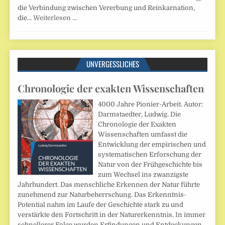
die Verbindung zwischen Vererbung und Reinkarnation,
die…
Weiterlesen …
UNVERGESSLICHES
Chronologie der exakten Wissenschaften
4000 Jahre Pionier-Arbeit. Autor:
Darmstaedter, Ludwig. Die
Chronologie der Exakten
Wissenschaften umfasst die
Entwicklung der empirischen und
systematischen Erforschung der
Natur von der Frühgeschichte bis
zum Wechsel ins zwanzigste
Jahrhundert. Das menschliche Erkennen der Natur führte
zunehmend zur Naturbeherrschung. Das Erkenntnis-
Potential nahm im Laufe der Geschichte stark zu und
verstärkte den Fortschritt in der Naturerkenntnis. In immer
schnellerer Folge wurden Erfindungen und Entdeckungen