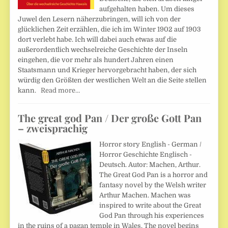
aufgehalten haben. Um dieses
Juwel den Lesern näherzubringen, will ich von der
glücklichen Zeit erzählen, die ich im Winter 1902 auf 1903
dort verlebt habe. Ich will dabei auch etwas auf die
außerordentlich wechselreiche Geschichte der Inseln
eingehen, die vor mehr als hundert Jahren einen
Staatsmann und Krieger hervorgebracht haben, der sich
würdig den Größten der westlichen Welt an die Seite stellen
kann.
Read more…
The great god Pan / Der große Gott Pan
– zweisprachig
Horror story English - German /
Horror Geschichte Englisch -
Deutsch. Autor: Machen, Arthur.
The Great God Pan is a horror and
fantasy novel by the Welsh writer
Arthur Machen. Machen was
inspired to write about the Great
God Pan through his experiences
in the ruins of a pagan temple in Wales. The novel begins