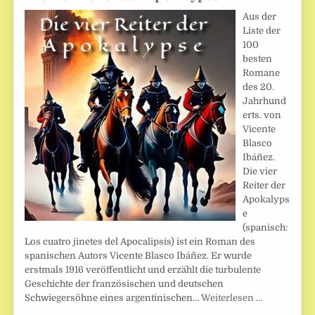
Aus der
Liste der
100
besten
Romane
des 20.
Jahrhund
erts. von
Vicente
Blasco
Ibáñez.
Die vier
Reiter der
Apokalyps
e
(spanisch:
Los cuatro jinetes del Apocalipsis) ist ein Roman des
spanischen Autors Vicente Blasco Ibáñez. Er wurde
erstmals 1916 veröffentlicht und erzählt die turbulente
Geschichte der französischen und deutschen
Schwiegersöhne eines argentinischen…
Weiterlesen …