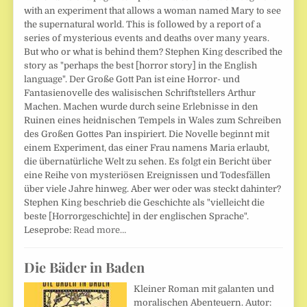
with an experiment that allows a woman named Mary to see
the supernatural world. This is followed by a report of a
series of mysterious events and deaths over many years.
But who or what is behind them? Stephen King described the
story as "perhaps the best [horror story] in the English
language". Der Große Gott Pan ist eine Horror- und
Fantasienovelle des walisischen Schriftstellers Arthur
Machen. Machen wurde durch seine Erlebnisse in den
Ruinen eines heidnischen Tempels in Wales zum Schreiben
des Großen Gottes Pan inspiriert. Die Novelle beginnt mit
einem Experiment, das einer Frau namens Maria erlaubt,
die übernatürliche Welt zu sehen. Es folgt ein Bericht über
eine Reihe von mysteriösen Ereignissen und Todesfällen
über viele Jahre hinweg. Aber wer oder was steckt dahinter?
Stephen King beschrieb die Geschichte als "vielleicht die
beste [Horrorgeschichte] in der englischen Sprache".
Leseprobe:
Read more…
Die Bäder in Baden
Kleiner Roman mit galanten und
moralischen Abenteuern. Autor: