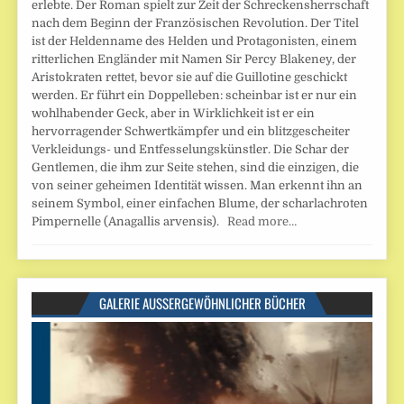
erlebte. Der Roman spielt zur Zeit der Schreckensherrschaft
nach dem Beginn der Französischen Revolution. Der Titel
ist der Heldenname des Helden und Protagonisten, einem
ritterlichen Engländer mit Namen Sir Percy Blakeney, der
Aristokraten rettet, bevor sie auf die Guillotine geschickt
werden. Er führt ein Doppelleben: scheinbar ist er nur ein
wohlhabender Geck, aber in Wirklichkeit ist er ein
hervorragender Schwertkämpfer und ein blitzgescheiter
Verkleidungs- und Entfesselungskünstler. Die Schar der
Gentlemen, die ihm zur Seite stehen, sind die einzigen, die
von seiner geheimen Identität wissen. Man erkennt ihn an
seinem Symbol, einer einfachen Blume, der scharlachroten
Pimpernelle (Anagallis arvensis).
Read more…
GALERIE AUSSERGEWÖHNLICHER BÜCHER