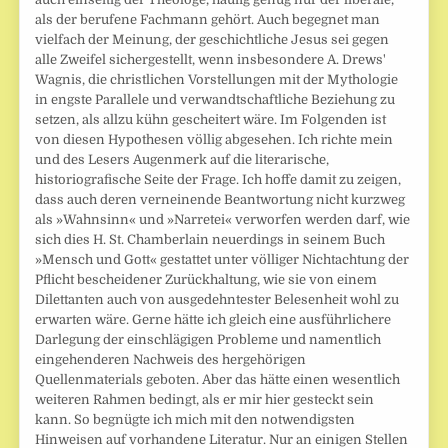
als der berufene Fachmann gehört. Auch begegnet man
vielfach der Meinung, der geschichtliche Jesus sei gegen
alle Zweifel sichergestellt, wenn insbesondere A. Drews'
Wagnis, die christlichen Vorstellungen mit der Mythologie
in engste Parallele und verwandtschaft­liche Beziehung zu
setzen, als allzu kühn gescheitert wäre. Im Folgenden ist
von diesen Hypothesen völlig abgesehen. Ich richte mein
und des Lesers Augenmerk auf die literarische,
historiografische Seite der Frage. Ich hoffe damit zu zeigen,
dass auch deren verneinende Beantwortung nicht kurzweg
als »Wahnsinn« und »Narretei« verworfen werden darf, wie
sich dies H. St. Chamberlain neuerdings in seinem Buch
»Mensch und Gott« gestattet unter völliger Nichtachtung der
Pflicht bescheidener Zurückhaltung, wie sie von einem
Dilettanten auch von ausgedehntester Belesenheit wohl zu
erwarten wäre. Gerne hätte ich gleich eine ausführlichere
Darlegung der einschlägigen Probleme und namentlich
eingehenderen Nachweis des hergehörigen
Quellenmaterials geboten. Aber das hätte einen wesentlich
weiteren Rahmen bedingt, als er mir hier gesteckt sein
kann. So begnügte ich mich mit den notwendigsten
Hinweisen auf vorhandene Literatur. Nur an einigen Stellen