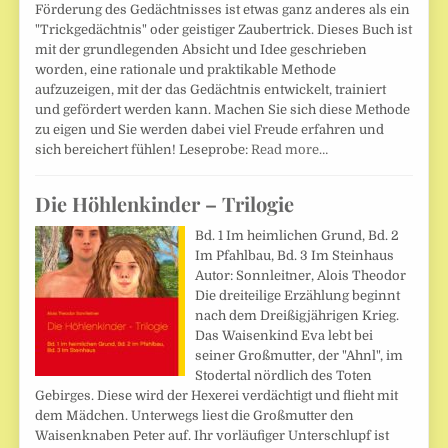
Förderung des Gedächtnisses ist etwas ganz anderes als ein
"Trickgedächtnis" oder geistiger Zaubertrick. Dieses Buch ist
mit der grundlegenden Absicht und Idee geschrieben
worden, eine rationale und praktikable Methode
aufzuzeigen, mit der das Gedächtnis entwickelt, trainiert
und gefördert werden kann. Machen Sie sich diese Methode
zu eigen und Sie werden dabei viel Freude erfahren und
sich bereichert fühlen! Leseprobe:
Read more…
Die Höhlenkinder – Trilogie
Bd. 1 Im heimlichen Grund, Bd. 2
Im Pfahlbau, Bd. 3 Im Steinhaus
Autor: Sonnleitner, Alois Theodor
Die dreiteilige Erzählung beginnt
nach dem Dreißigjährigen Krieg.
Das Waisenkind Eva lebt bei
seiner Großmutter, der "Ahnl", im
Stodertal nördlich des Toten
Gebirges. Diese wird der Hexerei verdächtigt und flieht mit
dem Mädchen. Unterwegs liest die Großmutter den
Waisenknaben Peter auf. Ihr vorläufiger Unterschlupf ist