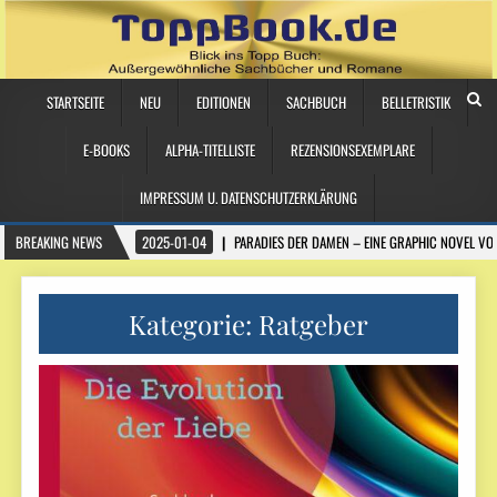
STARTSEITE
NEU
EDITIONEN
SACHBUCH
BELLETRISTIK
E-BOOKS
ALPHA-TITELLISTE
REZENSIONSEXEMPLARE
IMPRESSUM U. DATENSCHUTZERKLÄRUNG
BREAKING NEWS
2025-01-04
PARADIES DER DAMEN – EINE GRAPHIC NOVEL VO
Kategorie:
Ratgeber