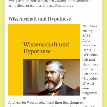
Zweig dem Helden Aeneas den Zugang in die Unterwelt
ermöglicht, präsentiert Ihnen…
Read more…
Wissenschaft und Hypothese
Neuübers
etzung
2023.
Autor:
Poincaré,
Henri. In
"Wissensc
haft und
Hypothese
(frz. La
Science et
l'Hypothès
e)" wird
eine
tiefgründi
ge
Analyse der Wissenschaft und ihrer Beziehung zu