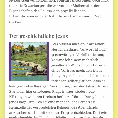
Hypothesen vorgenommen. Poincaré bietet einen Überblick
über die Erwartungen, die wir von der Mathematik, den
Eigenschaften des Raums, den physikalischen
Erkenntnissen und der Natur haben können und…
Read
more…
Der geschichtliche Jesus
Was wissen wir von ihm? Autor:
Hertlein, Eduard. Vorwort: Mit der
gegenwärtigen Veröffentlichung
komme ich einem mehrfach
geäußerten Wunsch von Hörern
eines Vortrags nach, den ich in
Stuttgart gehalten habe. Ich möchte
indessen selber glauben, dass es
kein ganz überflüssiger" Versuch sei, über den tatsächlichen
Stand der hier erhobenen Frage immer wieder neue
Klärung in weiteren Kreisen herbeizuführen. Dort gilt meist
jenes vage Urteil, es sei eine menschliche Person als
Keimzelle der verbreitet­sten Religion des Abendlands
anzusehen und damit sei diese Frage entschieden. Dort wird
auch einseitig der Theologe, häufig genug nur der liberale,