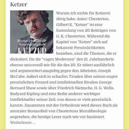
Ketzer
Warum ich nichts für Ketzerei
übrig habe. Autor: Chesterton,
Gilbert K. "Ketzer" ist eine
Sammlung von 20 Beiträgen von
G. K. Chesterton. Während die
Kapitel von "Ketzer" sich auf
bekannte Persönlichkeiten
beziehen, sind die Themen, die er
diskutiert, für die "vagen Modernen" des 21. Jahrhunderts
ebenso universell wie für die des 20. Er zitiert ausführlich
und argumentiert ausgiebig gegen den Atheisten Joseph
McCabe, äußert sich in scharfen Tiraden über seinen engen
persönlichen Freund und intellektuellen Rivalen George
Bernard Shaw sowie über Friedrich Nietzsche, H. G. Wells,
Rudyard Kipling und eine Reihe anderer wichtiger
Intellektueller seiner Zeit, von denen er viele persönlich
kannte. Zusammen mit der Orthodoxie wird dieses Buch als
zentraler Bestandteil von Chestertons Moraltheologie
angesehen, die heutige Leser nach wie vor fasziniert.
Weiterlesen …