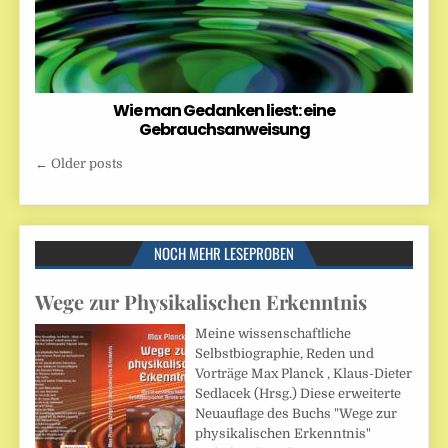
Wie man Gedanken liest: eine
Gebrauchsanweisung
Beitragsnavigation
← Older posts
NOCH MEHR LESEPROBEN
Wege zur Physikalischen Erkenntnis
Meine wissenschaftliche
Selbstbiographie, Reden und
Vorträge Max Planck , Klaus-Dieter
Sedlacek (Hrsg.) Diese erweiterte
Neuauflage des Buchs "Wege zur
physikalischen Erkenntnis"