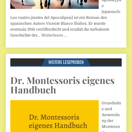
e
(spanisch:
Los cuatro jinetes del Apocalipsis) ist ein Roman des
spanischen Autors Vicente Blasco Ibáñez. Er wurde
erstmals 1916 veröffentlicht und erzählt die turbulente
Geschichte der…
Weiterlesen …
WEITERE LESEPROBEN
Dr. Montessoris eigenes
Handbuch
Grundsätz
e und
Anwendu
ng der
Montesso