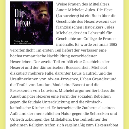
Weise Frauen des Mittelalters.
Autor: Michelet, Jules. Die Hexe
(La sorcière) ist ein Buch über die
Geschichte des Hexenwesens des
französischen Historikers Jules
Michelet, der den Lehrstuhl für
Geschichte am Collège de France
innehatte. Es wurde erstmals 1862
veröffentlicht. Im ersten Teil liefert der Verfasser eine
höchst romantische Nachbildung verschiedener
Hexenleben. Der zweite Teil enthält eine Geschichte der
Hexerei und der dämonischen Besessenheit. Michelet
diskutiert mehrere Fälle, darunter Louis Gaufridi und die
Ursulinerinnen von Aix-en-Provence, Urban Grandier und
die Teufel von Loudun, Madeleine Bavent und die
Besessenen von Louviers. Michelet argumentiert, dass die
Ausübung der Hexerei eine Form der sozialen Rebellion
gegen die feudale Unterdrückung und die römisch-
katholische Kirche sei. Er betrachtet die Zauberei als einen
Aufstand der menschlichen Natur gegen die Schrecken und
Unterdrückungen des Mittelalters. Die Teilnehmer der
geheimen Religion träfen sich regelmäßig zum Hexensabbat