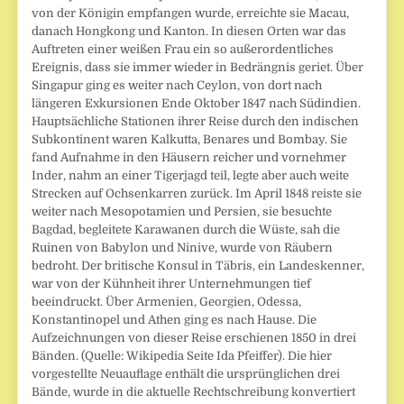
von der Königin empfangen wurde, erreichte sie Macau,
danach Hongkong und Kanton. In diesen Orten war das
Auftreten einer weißen Frau ein so außerordentliches
Ereignis, dass sie immer wieder in Bedrängnis geriet. Über
Singapur ging es weiter nach Ceylon, von dort nach
längeren Exkursionen Ende Oktober 1847 nach Südindien.
Hauptsächliche Stationen ihrer Reise durch den indischen
Subkontinent waren Kalkutta, Benares und Bombay. Sie
fand Aufnahme in den Häusern reicher und vornehmer
Inder, nahm an einer Tigerjagd teil, legte aber auch weite
Strecken auf Ochsenkarren zurück. Im April 1848 reiste sie
weiter nach Mesopotamien und Persien, sie besuchte
Bagdad, begleitete Karawanen durch die Wüste, sah die
Ruinen von Babylon und Ninive, wurde von Räubern
bedroht. Der britische Konsul in Täbris, ein Landeskenner,
war von der Kühnheit ihrer Unternehmungen tief
beeindruckt. Über Armenien, Georgien, Odessa,
Konstantinopel und Athen ging es nach Hause. Die
Aufzeichnungen von dieser Reise erschienen 1850 in drei
Bänden. (Quelle: Wikipedia Seite Ida Pfeiffer). Die hier
vorgestellte Neuauflage enthält die ursprünglichen drei
Bände, wurde in die aktuelle Rechtschreibung konvertiert