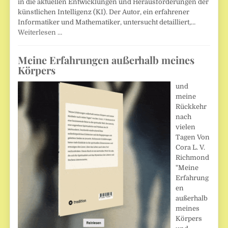
in die aktuellen Entwicklungen und Herausforderungen der
künstlichen Intelligenz (KI). Der Autor, ein erfahrener
Informatiker und Mathematiker, untersucht detailliert,…
Weiterlesen …
Meine Erfahrungen außerhalb meines
Körpers
und
meine
Rückkehr
nach
vielen
Tagen Von
Cora L. V.
Richmond
"Meine
Erfahrung
en
außerhalb
meines
Körpers