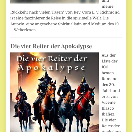
und
meine
Rückkehr nach vielen Tagen" von Rev. Cora L. V. Richmond
ist eine faszinierende Reise in die spirituelle Welt. Die
Autorin, eine angesehene Spiritualistin und Medium des 19.
…
Weiterlesen …
Die vier Reiter der Apokalypse
Aus der
Liste der
100
besten
Romane
des 20.
Jahrhund
erts. von
Vicente
Blasco
Ibáñez.
Die vier
Reiter der
Apokalyps