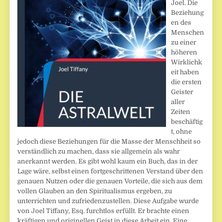
Joel. Die
Beziehung
en des
Menschen
zu einer
höheren
Wirklichk
eit haben
die ersten
Geister
aller
Zeiten
beschäftig
t, ohne
jedoch diese Beziehungen für die Masse der Menschheit so
verständlich zu machen, dass sie allgemein als wahr
anerkannt werden. Es gibt wohl kaum ein Buch, das in der
Lage wäre, selbst einen fortgeschrittenen Verstand über den
genauen Nutzen oder die genauen Vorteile, die sich aus dem
vollen Glauben an den Spiritualismus ergeben, zu
unterrichten und zufriedenzustellen. Diese Aufgabe wurde
von Joel Tiffany, Esq. furchtlos erfüllt. Er brachte einen
kräftigen und originellen Geist in diese Arbeit ein. Eine