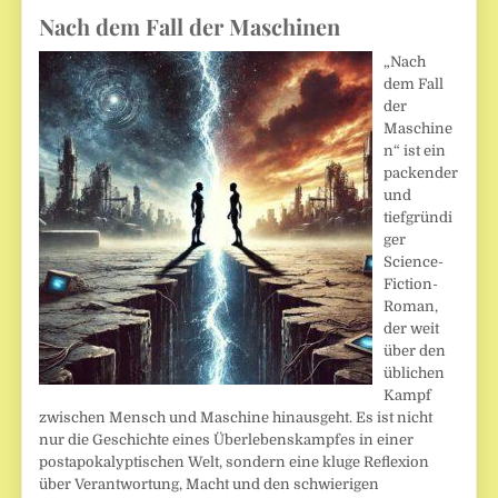
Nach dem Fall der Maschinen
„Nach
dem Fall
der
Maschine
n“ ist ein
packender
und
tiefgründi
ger
Science-
Fiction-
Roman,
der weit
über den
üblichen
Kampf
zwischen Mensch und Maschine hinausgeht. Es ist nicht
nur die Geschichte eines Überlebenskampfes in einer
postapokalyptischen Welt, sondern eine kluge Reflexion
über Verantwortung, Macht und den schwierigen