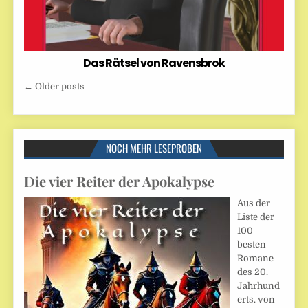
Das Rätsel von Ravensbrok
Beitragsnavigation
← Older posts
NOCH MEHR LESEPROBEN
Die vier Reiter der Apokalypse
Aus der
Liste der
100
besten
Romane
des 20.
Jahrhund
erts. von