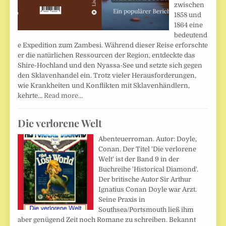
zwischen
1858 und
1864 eine
bedeutend
e Expedition zum Zambesi. Während dieser Reise erforschte
er die natürlichen Ressourcen der Region, entdeckte das
Shire-Hochland und den Nyassa-See und setzte sich gegen
den Sklavenhandel ein. Trotz vieler Herausforderungen,
wie Krankheiten und Konflikten mit Sklavenhändlern,
kehrte…
Read more…
Die verlorene Welt
Abenteuerroman. Autor: Doyle,
Conan. Der Titel 'Die verlorene
Welt' ist der Band 9 in der
Buchreihe 'Historical Diamond'.
Der britische Autor Sir Arthur
Ignatius Conan Doyle war Arzt.
Seine Praxis in
Southsea/Portsmouth ließ ihm
aber genügend Zeit noch Romane zu schreiben. Bekannt