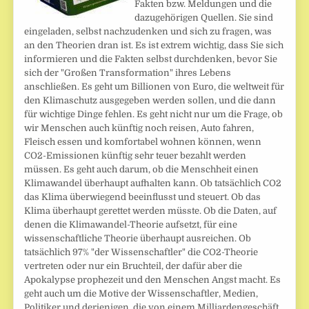
Fakten bzw. Meldungen und die
dazugehörigen Quellen. Sie sind
eingeladen, selbst nachzudenken und sich zu fragen, was
an den Theorien dran ist. Es ist extrem wichtig, dass Sie sich
informieren und die Fakten selbst durchdenken, bevor Sie
sich der "Großen Transformation" ihres Lebens
anschließen. Es geht um Billionen von Euro, die weltweit für
den Klimaschutz ausgegeben werden sollen, und die dann
für wichtige Dinge fehlen. Es geht nicht nur um die Frage, ob
wir Menschen auch künftig noch reisen, Auto fahren,
Fleisch essen und komfortabel wohnen können, wenn
CO2-Emissionen künftig sehr teuer bezahlt werden
müssen. Es geht auch darum, ob die Menschheit einen
Klimawandel überhaupt aufhalten kann. Ob tatsächlich CO2
das Klima überwiegend beeinflusst und steuert. Ob das
Klima überhaupt gerettet werden müsste. Ob die Daten, auf
denen die Klimawandel-Theorie aufsetzt, für eine
wissenschaftliche Theorie überhaupt ausreichen. Ob
tatsächlich 97% "der Wissenschaftler" die CO2-Theorie
vertreten oder nur ein Bruchteil, der dafür aber die
Apokalypse prophezeit und den Menschen Angst macht. Es
geht auch um die Motive der Wissenschaftler, Medien,
Politiker und derjenigen, die von einem Milliardengeschäft