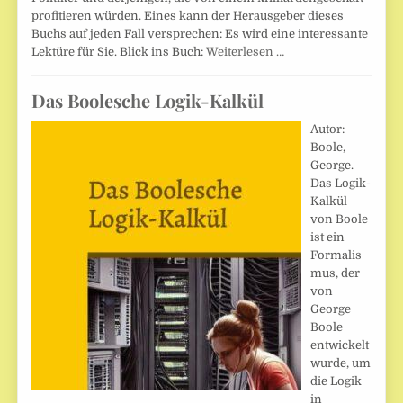
profitieren würden. Eines kann der Herausgeber dieses
Buchs auf jeden Fall versprechen: Es wird eine interessante
Lektüre für Sie. Blick ins Buch:
Weiterlesen …
Das Boolesche Logik-Kalkül
Autor:
Boole,
George.
Das Logik-
Kalkül
von Boole
ist ein
Formalis
mus, der
von
George
Boole
entwickelt
wurde, um
die Logik
in