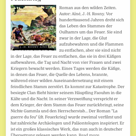
Roman aus den wilden Zeiten.
Autor: Aîné, J.-H. Rosny. Vor
hunderttausend Jahren dreht sich
das Leben des Stammes der
Oulhamrs um das Feuer. Sie sind
zwar in der Lage, die Glut
aufzubewahren und die Flammen
zu entfachen, aber sie sind nicht
in der Lage, das Feuer zu entfachen, das sie in drei Käfigen
aufbewahren, die Tag und Nacht von vier Frauen und zwei
Kriegern bewacht werden. Eines Tages werden die Käfige,
in denen das Feuer, die Quelle des Lebens, brannte,
während einer wilden Auseinandersetzung mit einem
feindlichen Stamm zerstört. Es kommt zur Katastrophe. Der
besiegte Clan flieht hinter seinem Häuptling Faouhm in die
Kälte und die Nacht. In seiner Verzweiflung verspricht er
dem Krieger, der dem Stamm das Feuer zurückbringt, seine
Nichte Gammla und den Herrscherstab... Der Roman "La
guerre du feu" (dt. Feuerkrieg) wurde zweimal verfilmt und
hat zahlreiche Archäologen und Paläontologen inspiriert. Er
ist ein großes klassisches Werk, das nun auch in deutscher
Übersetzung gelesen werden kann.
Read more…