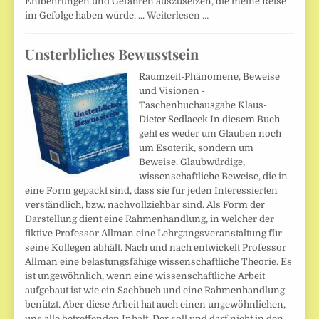
Entbehrungen und Gefahren auszusetzen, die meine Reise
im Gefolge haben würde. ...
Weiterlesen …
Unsterbliches Bewusstsein
Raumzeit-Phänomene, Beweise
und Visionen -
Taschenbuchausgabe Klaus-
Dieter Sedlacek In diesem Buch
geht es weder um Glauben noch
um Esoterik, sondern um
Beweise. Glaubwürdige,
wissenschaftliche Beweise, die in
eine Form gepackt sind, dass sie für jeden Interessierten
verständlich, bzw. nachvollziehbar sind. Als Form der
Darstellung dient eine Rahmenhandlung, in welcher der
fiktive Professor Allman eine Lehrgangsveranstaltung für
seine Kollegen abhält. Nach und nach entwickelt Professor
Allman eine belastungsfähige wissenschaftliche Theorie. Es
ist ungewöhnlich, wenn eine wissenschaftliche Arbeit
aufgebaut ist wie ein Sachbuch und eine Rahmenhandlung
benützt. Aber diese Arbeit hat auch einen ungewöhnlichen,
uns alle betreffenden Inhalt. Der soll und darf nicht in den