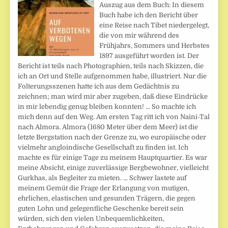
Auszug aus dem Buch: In diesem
Buch habe ich den Bericht über
eine Reise nach Tibet niedergelegt,
die von mir während des
Frühjahrs, Sommers und Herbstes
1897 ausgeführt worden ist. Der
Bericht ist teils nach Photographien, teils nach Skizzen, die
ich an Ort und Stelle aufgenommen habe, illustriert. Nur die
Folterungsszenen hatte ich aus dem Gedächtnis zu
zeichnen; man wird mir aber zugeben, daß diese Eindrücke
in mir lebendig genug bleiben konnten! ... So machte ich
mich denn auf den Weg. Am ersten Tag ritt ich von Naini-Tal
nach Almora. Almora (1680 Meter über dem Meer) ist die
letzte Bergstation nach der Grenze zu, wo europäische oder
vielmehr angloindische Gesellschaft zu finden ist. Ich
machte es für einige Tage zu meinem Hauptquartier. Es war
meine Absicht, einige zuverlässige Bergbewohner, vielleicht
Gurkhas, als Begleiter zu mieten. ... Schwer lastete auf
meinem Gemüt die Frage der Erlangung von mutigen,
ehrlichen, elastischen und gesunden Trägern, die gegen
guten Lohn und gelegentliche Geschenke bereit sein
würden, sich den vielen Unbequemlichkeiten,