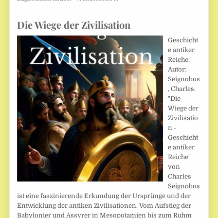
Die Wiege der Zivilisation
Geschicht
e antiker
Reiche.
Autor:
Seignobos
, Charles.
"Die
Wiege der
Zivilisatio
n -
Geschicht
e antiker
Reiche"
von
Charles
Seignobos
ist eine faszinierende Erkundung der Ursprünge und der
Entwicklung der antiken Zivilisationen. Vom Aufstieg der
Babylonier und Assyrer in Mesopotamien bis zum Ruhm