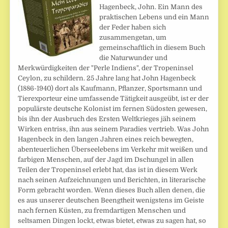
Hagenbeck, John. Ein Mann des
praktischen Lebens und ein Mann
der Feder haben sich
zusammengetan, um
gemeinschaftlich in diesem Buch
die Naturwunder und
Merkwürdigkeiten der "Perle Indiens", der Tropeninsel
Ceylon, zu schildern. 25 Jahre lang hat John Hagenbeck
(1886-1940) dort als Kaufmann, Pflanzer, Sportsmann und
Tierexporteur eine umfassende Tätigkeit ausgeübt, ist er der
populärste deutsche Kolonist im fernen Südosten gewesen,
bis ihn der Ausbruch des Ersten Weltkrieges jäh seinem
Wirken entriss, ihn aus seinem Paradies vertrieb. Was John
Hagenbeck in den langen Jahren eines reich bewegten,
abenteuerlichen Überseelebens im Verkehr mit weißen und
farbigen Menschen, auf der Jagd im Dschungel in allen
Teilen der Tropeninsel erlebt hat, das ist in diesem Werk
nach seinen Aufzeichnungen und Berichten, in literarische
Form gebracht worden. Wenn dieses Buch allen denen, die
es aus unserer deutschen Beengtheit wenigstens im Geiste
nach fernen Küsten, zu fremdartigen Menschen und
seltsamen Dingen lockt, etwas bietet, etwas zu sagen hat, so