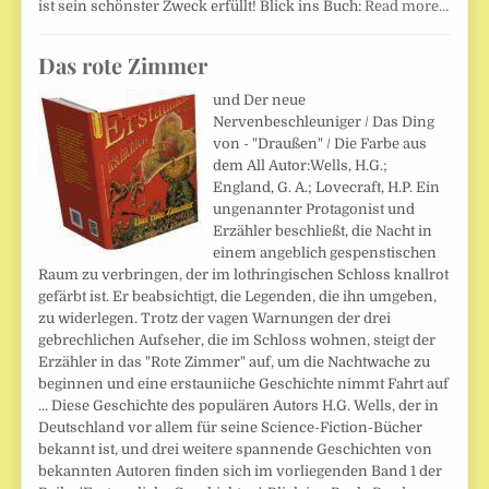
ist sein schönster Zweck erfüllt! Blick ins Buch:
Read more…
Das rote Zimmer
und Der neue
Nervenbeschleuniger / Das Ding
von - "Draußen" / Die Farbe aus
dem All Autor:Wells, H.G.;
England, G. A.; Lovecraft, H.P. Ein
ungenannter Protagonist und
Erzähler beschließt, die Nacht in
einem angeblich gespenstischen
Raum zu verbringen, der im lothringischen Schloss knallrot
gefärbt ist. Er beabsichtigt, die Legenden, die ihn umgeben,
zu widerlegen. Trotz der vagen Warnungen der drei
gebrechlichen Aufseher, die im Schloss wohnen, steigt der
Erzähler in das "Rote Zimmer" auf, um die Nachtwache zu
beginnen und eine erstauniiche Geschichte nimmt Fahrt auf
... Diese Geschichte des populären Autors H.G. Wells, der in
Deutschland vor allem für seine Science-Fiction-Bücher
bekannt ist, und drei weitere spannende Geschichten von
bekannten Autoren finden sich im vorliegenden Band 1 der