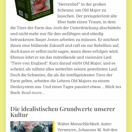
"Herrenhof" in der großen
Scheune, um Old Major zu
lauschen. Der preisgekrönte alte
Eber hatte einen Traum, in dem
die Tiere der Farm das Joch der Unterdrückung abschütteln
und nicht mehr nur für den unfähigen und ständig
betrunkenen Bauer Jones arbeiten zu müssen. Er zeichnet
ihnen eine blühende Zukunft und ruft sie zur Rebellion auf,
doch kann er selbst nicht sagen, wann diese erfolgen wird.
Ebenso lehrt er sie das mitreißende und visionäre Lied
"Tiere von England". Kurz darauf stirbt Old Major, und es
scheint, als nähme alles weiterhin seinen gewohnten Lauf.
Doch die Schweine, die als die intelligentesten Tiere der
Farm gelten, arbeiten die Lehren Old Majors zu einem
Denksystem aus. Und eines Tages passiert etwas ... Blick ins
Buch:
Read more…
Die idealistischen Grundwerte unserer
Kultur
Wahre Menschlichkeit. Autor:
Verweyen, Johannes M. Seit den