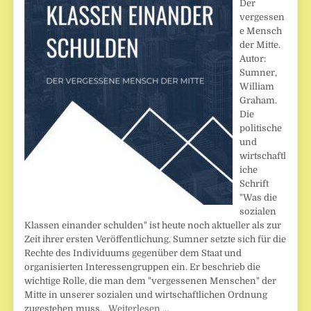
Der
vergessen
e Mensch
der Mitte.
Autor:
Sumner,
William
Graham.
Die
politische
und
wirtschaftl
iche
Schrift
"Was die
sozialen
Klassen einander schulden" ist heute noch aktueller als zur
Zeit ihrer ersten Veröffentlichung. Sumner setzte sich für die
Rechte des Individuums gegenüber dem Staat und
organisierten Interessengruppen ein. Er beschrieb die
wichtige Rolle, die man dem "vergessenen Menschen" der
Mitte in unserer sozialen und wirtschaftlichen Ordnung
zugestehen muss.
Weiterlesen …