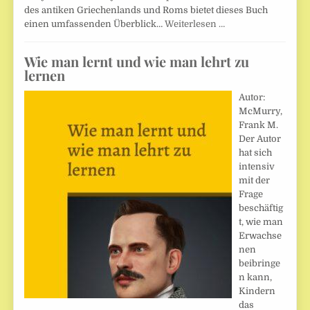
des antiken Griechenlands und Roms bietet dieses Buch
einen umfassenden Überblick…
Weiterlesen …
Wie man lernt und wie man lehrt zu
lernen
Autor:
McMurry,
Frank M.
Der Autor
hat sich
intensiv
mit der
Frage
beschäftig
t, wie man
Erwachse
nen
beibringe
n kann,
Kindern
das