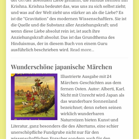
der Ort der absoluten Liebe genannt; die Hindus nennen ihn
Krishna. Krishna bedeutet das, was uns zu sich selbst zieht;
und was auf der Welt zieht uns stärker an als die Liebe? Es
ist die "Gravitation" des modernen Wissenschaftlers. Sie ist
die Quelle und die Substanz aller Anziehungskraft; und
wenn diese Liebe absolut rein ist, ist auch ihre
Anziehungskraft absolut. Das ist das Grundthema des
Hinduismus, der in diesem Buch von einem Guru
ausführlich beschrieben wird.
Read more…
Wunderschöne japanische Märchen
Illustrierte Ausgabe mit 24
Märchen-Geschichten aus dem
fernen Osten. Autor: Alberti, Karl.
Nicht mit Unrecht wird Japan als
das wunderbare Sonnenland
bezeichnet; denn neben seinen
wirklich wunderbaren
Naturreizen bieten Kunst und
Literatur, ganz besonders die des Altertums, eine schier
unerschöpfliche Fundgrube nicht nur für den
wissenschaftlichen Forscher sondern auch für den