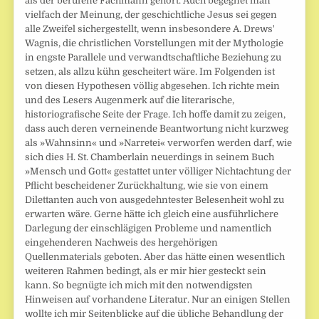
als der berufene Fachmann gehört. Auch begegnet man
vielfach der Meinung, der geschichtliche Jesus sei gegen
alle Zweifel sichergestellt, wenn insbesondere A. Drews'
Wagnis, die christlichen Vorstellungen mit der Mythologie
in engste Parallele und verwandtschaft­liche Beziehung zu
setzen, als allzu kühn gescheitert wäre. Im Folgenden ist
von diesen Hypothesen völlig abgesehen. Ich richte mein
und des Lesers Augenmerk auf die literarische,
historiografische Seite der Frage. Ich hoffe damit zu zeigen,
dass auch deren verneinende Beantwortung nicht kurzweg
als »Wahnsinn« und »Narretei« verworfen werden darf, wie
sich dies H. St. Chamberlain neuerdings in seinem Buch
»Mensch und Gott« gestattet unter völliger Nichtachtung der
Pflicht bescheidener Zurückhaltung, wie sie von einem
Dilettanten auch von ausgedehntester Belesenheit wohl zu
erwarten wäre. Gerne hätte ich gleich eine ausführlichere
Darlegung der einschlägigen Probleme und namentlich
eingehenderen Nachweis des hergehörigen
Quellenmaterials geboten. Aber das hätte einen wesentlich
weiteren Rahmen bedingt, als er mir hier gesteckt sein
kann. So begnügte ich mich mit den notwendigsten
Hinweisen auf vorhandene Literatur. Nur an einigen Stellen
wollte ich mir Seitenblicke auf die übliche Behand­lung der