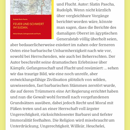
und Flucht. Autor: Slatin Pascha,
Rudolph. Wenn nicht kürzlich
über vergleichbare Vorgänge
berichtet worden wäre, könnte
man sagen, dass die Berichte des
damaligen Oberst im ägyptischen
Generalstab völlig überholt seien,
aber bedauerlicherweise existiert im nahen oder ferneren
Osten eine barbarische Unbarmherzigkeit nach wie vor,
sowohl bei Herrschenden, wie auch bei Beherrschten. Der
Autor beschreibt seine dramatischen Erlebnisse über
Kämpfe, Gefangenschaft und Flucht und resümiert: ... sehen
wir das traurige Bild, wie eine noch unreife, aber
entwicklungsfähige Zivilisation plötzlich von wilden,
unwissenden, fast barbarischen Stämmen zerstört wurde,
die auf deren Trümmern eine Art Regierung errichtet haben
und nun die Gewalt wohl formell nach vorgefundenen
Grundsätzen ausüben, dabei jedoch Recht und Moral mit
Füßen treten und an einer Herrschaft voll ärgster
Ungerechtigkeit, rücksichtslosester Barbarei und tiefster
Immoralität festhalten. Die Religion wird missbraucht um
Unterdrückung, Ungerechtigkeit, Willkür, Heuchelei,