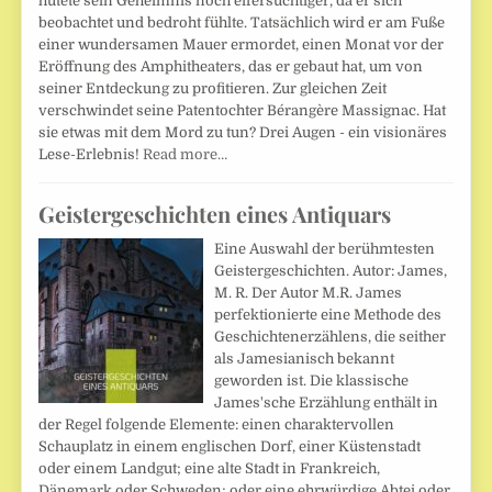
hütete sein Geheimnis noch eifersüchtiger, da er sich
beobachtet und bedroht fühlte. Tatsächlich wird er am Fuße
einer wundersamen Mauer ermordet, einen Monat vor der
Eröffnung des Amphitheaters, das er gebaut hat, um von
seiner Entdeckung zu profitieren. Zur gleichen Zeit
verschwindet seine Patentochter Bérangère Massignac. Hat
sie etwas mit dem Mord zu tun? Drei Augen - ein visionäres
Lese-Erlebnis!
Read more…
Geistergeschichten eines Antiquars
Eine Auswahl der berühmtesten
Geistergeschichten. Autor: James,
M. R. Der Autor M.R. James
perfektionierte eine Methode des
Geschichtenerzählens, die seither
als Jamesianisch bekannt
geworden ist. Die klassische
James'sche Erzählung enthält in
der Regel folgende Elemente: einen charaktervollen
Schauplatz in einem englischen Dorf, einer Küstenstadt
oder einem Landgut; eine alte Stadt in Frankreich,
Dänemark oder Schweden; oder eine ehrwürdige Abtei oder