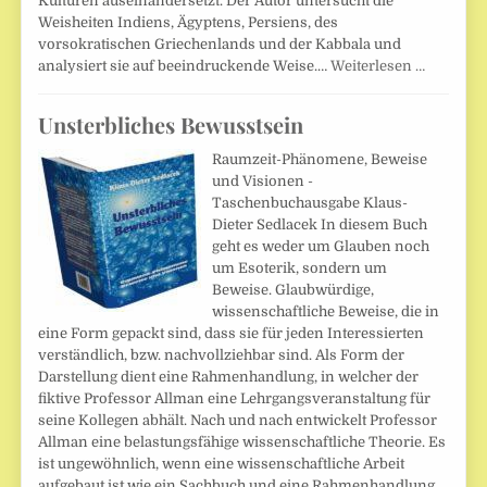
Kulturen auseinandersetzt. Der Autor untersucht die
Weisheiten Indiens, Ägyptens, Persiens, des
vorsokratischen Griechenlands und der Kabbala und
analysiert sie auf beeindruckende Weise.…
Weiterlesen …
Unsterbliches Bewusstsein
Raumzeit-Phänomene, Beweise
und Visionen -
Taschenbuchausgabe Klaus-
Dieter Sedlacek In diesem Buch
geht es weder um Glauben noch
um Esoterik, sondern um
Beweise. Glaubwürdige,
wissenschaftliche Beweise, die in
eine Form gepackt sind, dass sie für jeden Interessierten
verständlich, bzw. nachvollziehbar sind. Als Form der
Darstellung dient eine Rahmenhandlung, in welcher der
fiktive Professor Allman eine Lehrgangsveranstaltung für
seine Kollegen abhält. Nach und nach entwickelt Professor
Allman eine belastungsfähige wissenschaftliche Theorie. Es
ist ungewöhnlich, wenn eine wissenschaftliche Arbeit
aufgebaut ist wie ein Sachbuch und eine Rahmenhandlung