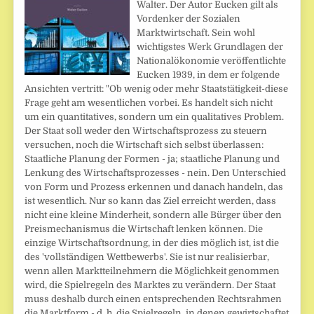
Walter. Der Autor Eucken gilt als
Vordenker der Sozialen
Marktwirtschaft. Sein wohl
wichtigstes Werk Grundlagen der
Nationalökonomie veröffentlichte
Eucken 1939, in dem er folgende
Ansichten vertritt: "Ob wenig oder mehr Staatstätigkeit-diese
Frage geht am wesentlichen vorbei. Es handelt sich nicht
um ein quantitatives, sondern um ein qualitatives Problem.
Der Staat soll weder den Wirtschaftsprozess zu steuern
versuchen, noch die Wirtschaft sich selbst überlassen:
Staatliche Planung der Formen - ja; staatliche Planung und
Lenkung des Wirtschaftsprozesses - nein. Den Unterschied
von Form und Prozess erkennen und danach handeln, das
ist wesentlich. Nur so kann das Ziel erreicht werden, dass
nicht eine kleine Minderheit, sondern alle Bürger über den
Preismechanismus die Wirtschaft lenken können. Die
einzige Wirtschaftsordnung, in der dies möglich ist, ist die
des 'vollständigen Wettbewerbs'. Sie ist nur realisierbar,
wenn allen Marktteilnehmern die Möglichkeit genommen
wird, die Spielregeln des Marktes zu verändern. Der Staat
muss deshalb durch einen entsprechenden Rechtsrahmen
die Marktform - d. h. die Spielregeln, in denen gewirtschaftet