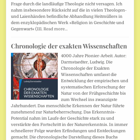
Frage durch die landläufige Theologie nicht versagen. Ich
nahm insbe­sondere Rücksicht auf die in vielen Theologen-
und Laienhänden befindliche Abhand­lung Heitmüllers in
dem enzyklopädischen Werk »Religion in Geschichte und
Gegenwart« (111.
Read more…
Chronologie der exakten Wissenschaften
4000 Jahre Pionier-Arbeit. Autor:
Darmstaedter, Ludwig. Die
Chronologie der Exakten
Wissenschaften umfasst die
Entwicklung der empirischen und
systematischen Erforschung der
Natur von der Frühgeschichte bis
zum Wechsel ins zwanzigste
Jahrhundert. Das menschliche Erkennen der Natur führte
zunehmend zur Naturbeherrschung. Das Erkenntnis-
Potential nahm im Laufe der Geschichte stark zu und
verstärkte den Fortschritt in der Naturerkenntnis. In immer
schnellerer Folge wurden Erfindungen und Entdeckungen
gemacht. Die chronologische Darstellung dieses Buchs