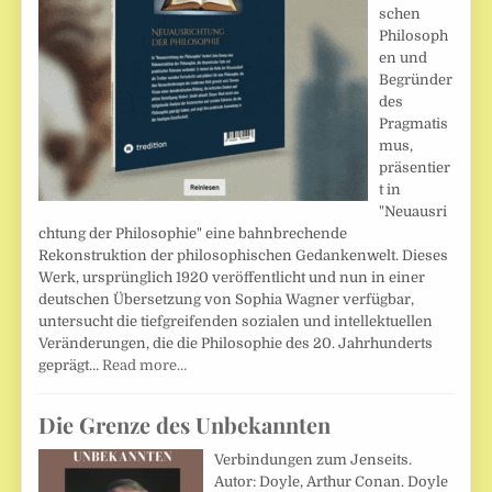
schen
Philosoph
en und
Begründer
des
Pragmatis
mus,
präsentier
t in
"Neuausri
chtung der Philosophie" eine bahnbrechende
Rekonstruktion der philosophischen Gedankenwelt. Dieses
Werk, ursprünglich 1920 veröffentlicht und nun in einer
deutschen Übersetzung von Sophia Wagner verfügbar,
untersucht die tiefgreifenden sozialen und intellektuellen
Veränderungen, die die Philosophie des 20. Jahrhunderts
geprägt…
Read more…
Die Grenze des Unbekannten
Verbindungen zum Jenseits.
Autor: Doyle, Arthur Conan. Doyle