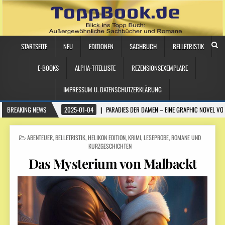
STARTSEITE
NEU
EDITIONEN
SACHBUCH
BELLETRISTIK
E-BOOKS
ALPHA-TITELLISTE
REZENSIONSEXEMPLARE
IMPRESSUM U. DATENSCHUTZERKLÄRUNG
BREAKING NEWS
2025-01-04
PARADIES DER DAMEN – EINE GRAPHIC NOVEL VO
POSTED
ABENTEUER
,
BELLETRISTIK
,
HELIKON EDITION
,
KRIMI
,
LESEPROBE
,
ROMANE UND
IN
KURZGESCHICHTEN
Das Mysterium von Malbackt