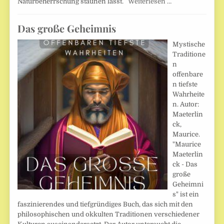
Naturbeherrschung staunen lässt.
Weiterlesen …
Das große Geheimnis
Mystische
Traditione
n
offenbare
n tiefste
Wahrheite
n. Autor:
Maeterlin
ck,
Maurice.
"Maurice
Maeterlin
ck - Das
große
Geheimni
s" ist ein
faszinierendes und tiefgründiges Buch, das sich mit den
philosophischen und okkulten Traditionen verschiedener