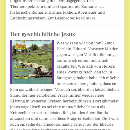
ungekürzter Fassung neu herausgegeben. Das
Themenspektrum umfasst spannende Romane, u. a.
historische Romane, Krimis, Fiktion, Abenteuer und
Entdeckungsreisen. Zur Leseprobe:
Read more…
Der geschichtliche Jesus
Was wissen wir von ihm? Autor:
Hertlein, Eduard. Vorwort: Mit der
gegenwärtigen Veröffentlichung
komme ich einem mehrfach
geäußerten Wunsch von Hörern
eines Vortrags nach, den ich in
Stuttgart gehalten habe. Ich möchte
indessen selber glauben, dass es
kein ganz überflüssiger" Versuch sei, über den tatsächlichen
Stand der hier erhobenen Frage immer wieder neue
Klärung in weiteren Kreisen herbeizuführen. Dort gilt meist
jenes vage Urteil, es sei eine menschliche Person als
Keimzelle der verbreitet­sten Religion des Abendlands
anzusehen und damit sei diese Frage entschieden. Dort wird
auch einseitig der Theologe, häufig genug nur der liberale,