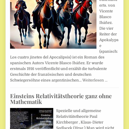
erts. von
Vicente
Blasco
Ibáñez.
Die vier
Reiter der
Apokalyps
e
(spanisch:
Los cuatro jinetes del Apocalipsis) ist ein Roman des
spanischen Autors Vicente Blasco Ibáñez. Er wurde
erstmals 1916 veröffentlicht und erzählt die turbulente
Geschichte der französischen und deutschen
Schwiegersöhne eines argentinischen…
Weiterlesen …
Einsteins Relativitätstheorie ganz ohne
Mathematik
Spezielle und allgemeine
Relativitätstheorie Paul
Kirchberger , Klaus-Dieter
Sedlacek (Hrsg.) Man wird nicht