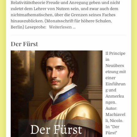
Relativitätstheorie Freude und Anregung geben und nicht
zuletzt dem Lehrer von Nutzen sein, und zwar auch dem
nichtmathematischen, über die Grenzen seines Faches
hinauszublicken. (Monatsschrift für höhere Schulen,
Berlin) Leseprobe:
Weiterlesen …
Der Fürst
Il Principe
in
Neuübers
etzung mit
einer
Einführun
g und
Anmerku
ngen.
Autor:
Machiavel
li, Nicolo.
In "Der
Fürst"