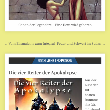
Conan der Legendäre – Eine Hexe wird geboren
Beitragsnavigation
← Vom Einmaleins zum Integral
Feuer und Schwert im Sudan →
NOCH MEHR LESEPROBEN
Die vier Reiter der Apokalypse
Aus der
Liste der
100
besten
Romane
des 20.
Jahrhund