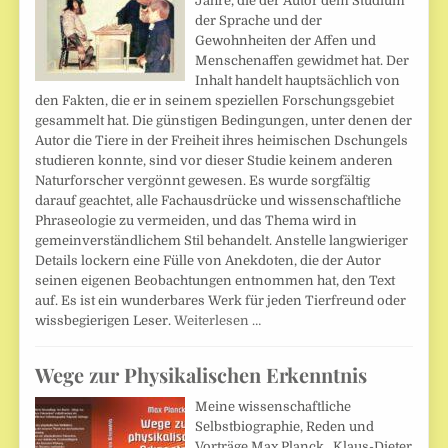
Jahre, die der Autor dem Studium
der Sprache und der
Gewohnheiten der Affen und
Menschenaffen gewidmet hat. Der
Inhalt handelt hauptsächlich von
den Fakten, die er in seinem speziellen Forschungsgebiet
gesammelt hat. Die günstigen Bedingungen, unter denen der
Autor die Tiere in der Freiheit ihres heimischen Dschungels
studieren konnte, sind vor dieser Studie keinem anderen
Naturforscher vergönnt gewesen. Es wurde sorgfältig
darauf geachtet, alle Fachausdrücke und wissenschaftliche
Phraseologie zu vermeiden, und das Thema wird in
gemeinverständlichem Stil behandelt. Anstelle langwieriger
Details lockern eine Fülle von Anekdoten, die der Autor
seinen eigenen Beobachtungen entnommen hat, den Text
auf. Es ist ein wunderbares Werk für jeden Tierfreund oder
wissbegierigen Leser.
Weiterlesen …
Wege zur Physikalischen Erkenntnis
Meine wissenschaftliche
Selbstbiographie, Reden und
Vorträge Max Planck , Klaus-Dieter