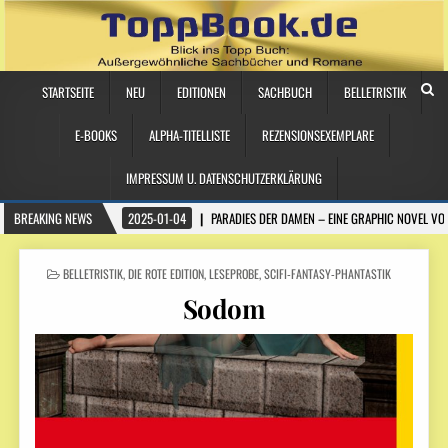
STARTSEITE
NEU
EDITIONEN
SACHBUCH
BELLETRISTIK
E-BOOKS
ALPHA-TITELLISTE
REZENSIONSEXEMPLARE
IMPRESSUM U. DATENSCHUTZERKLÄRUNG
BREAKING NEWS
2025-01-04
PARADIES DER DAMEN – EINE GRAPHIC NOVEL VO
POSTED
BELLETRISTIK
,
DIE ROTE EDITION
,
LESEPROBE
,
SCIFI-FANTASY-PHANTASTIK
IN
Sodom