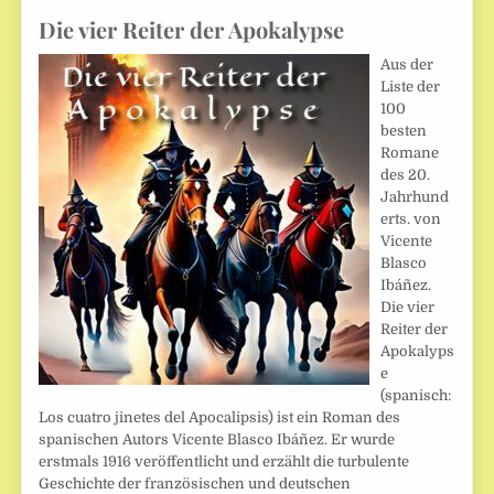
Die vier Reiter der Apokalypse
Aus der
Liste der
100
besten
Romane
des 20.
Jahrhund
erts. von
Vicente
Blasco
Ibáñez.
Die vier
Reiter der
Apokalyps
e
(spanisch:
Los cuatro jinetes del Apocalipsis) ist ein Roman des
spanischen Autors Vicente Blasco Ibáñez. Er wurde
erstmals 1916 veröffentlicht und erzählt die turbulente
Geschichte der französischen und deutschen