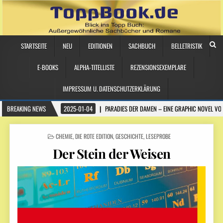
STARTSEITE
NEU
EDITIONEN
SACHBUCH
BELLETRISTIK
E-BOOKS
ALPHA-TITELLISTE
REZENSIONSEXEMPLARE
IMPRESSUM U. DATENSCHUTZERKLÄRUNG
BREAKING NEWS
2025-01-04
PARADIES DER DAMEN – EINE GRAPHIC NOVEL VO
POSTED
CHEMIE
,
DIE ROTE EDITION
,
GESCHICHTE
,
LESEPROBE
IN
Der Stein der Weisen