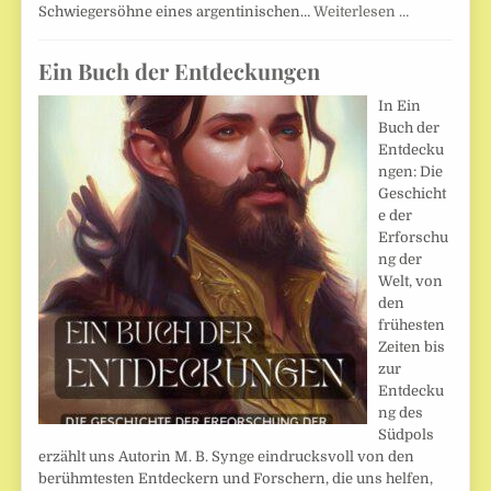
Schwiegersöhne eines argentinischen…
Weiterlesen …
Ein Buch der Entdeckungen
In Ein
Buch der
Entdecku
ngen: Die
Geschicht
e der
Erforschu
ng der
Welt, von
den
frühesten
Zeiten bis
zur
Entdecku
ng des
Südpols
erzählt uns Autorin M. B. Synge eindrucksvoll von den
berühmtesten Entdeckern und Forschern, die uns helfen,