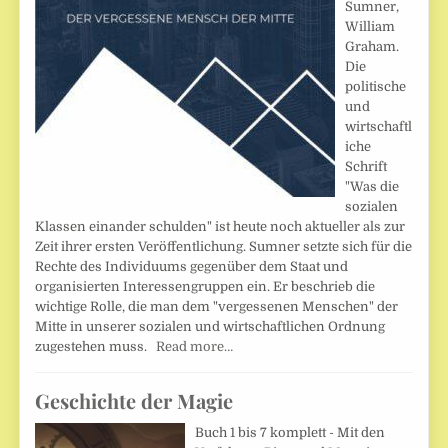
Sumner,
William
Graham.
Die
politische
und
wirtschaftl
iche
Schrift
"Was die
sozialen
Klassen einander schulden" ist heute noch aktueller als zur
Zeit ihrer ersten Veröffentlichung. Sumner setzte sich für die
Rechte des Individuums gegenüber dem Staat und
organisierten Interessengruppen ein. Er beschrieb die
wichtige Rolle, die man dem "vergessenen Menschen" der
Mitte in unserer sozialen und wirtschaftlichen Ordnung
zugestehen muss.
Read more…
Geschichte der Magie
Buch 1 bis 7 komplett - Mit den