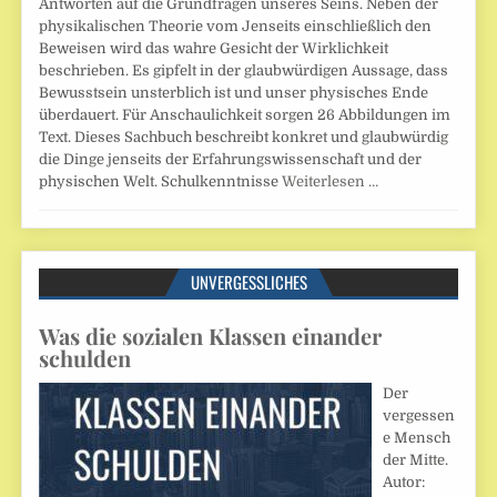
Antworten auf die Grundfragen unseres Seins. Neben der
physikalischen Theorie vom Jenseits einschließlich den
Beweisen wird das wahre Gesicht der Wirklichkeit
beschrieben. Es gipfelt in der glaubwürdigen Aussage, dass
Bewusstsein unsterblich ist und unser physisches Ende
überdauert. Für Anschaulichkeit sorgen 26 Abbildungen im
Text. Dieses Sachbuch beschreibt konkret und glaubwürdig
die Dinge jenseits der Erfahrungswissenschaft und der
physischen Welt. Schulkenntnisse
Weiterlesen …
UNVERGESSLICHES
Was die sozialen Klassen einander
schulden
Der
vergessen
e Mensch
der Mitte.
Autor: