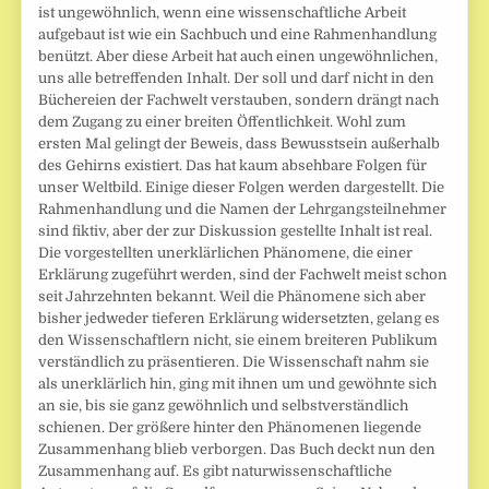
ist ungewöhnlich, wenn eine wissenschaftliche Arbeit
aufgebaut ist wie ein Sachbuch und eine Rahmenhandlung
benützt. Aber diese Arbeit hat auch einen ungewöhnlichen,
uns alle betreffenden Inhalt. Der soll und darf nicht in den
Büchereien der Fachwelt verstauben, sondern drängt nach
dem Zugang zu einer breiten Öffentlichkeit. Wohl zum
ersten Mal gelingt der Beweis, dass Bewusstsein außerhalb
des Gehirns existiert. Das hat kaum absehbare Folgen für
unser Weltbild. Einige dieser Folgen werden dargestellt. Die
Rahmenhandlung und die Namen der Lehrgangsteilnehmer
sind fiktiv, aber der zur Diskussion gestellte Inhalt ist real.
Die vorgestellten unerklärlichen Phänomene, die einer
Erklärung zugeführt werden, sind der Fachwelt meist schon
seit Jahrzehnten bekannt. Weil die Phänomene sich aber
bisher jedweder tieferen Erklärung widersetzten, gelang es
den Wissenschaftlern nicht, sie einem breiteren Publikum
verständlich zu präsentieren. Die Wissenschaft nahm sie
als unerklärlich hin, ging mit ihnen um und gewöhnte sich
an sie, bis sie ganz gewöhnlich und selbstverständlich
schienen. Der größere hinter den Phänomenen liegende
Zusammenhang blieb verborgen. Das Buch deckt nun den
Zusammenhang auf. Es gibt naturwissenschaftliche