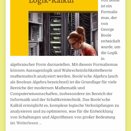
von Boole
ist ein
Formalis
mus, der
von
George
Boole
entwickelt
wurde, um
die Logik
in
algebraischer Form darzustellen. Mit diesem Formalismus
können Aussagenlogik und Wahrscheinlichkeitstheorie
mathematisch analysiert werden. Boole'sche Algebra (auch
als Boolean Algebra bezeichnet) ist die Grundlage für viele
Bereiche der modernen Mathematik und
Computerwissenschaften, insbesondere im Bereich der
Informatik und der Schaltkreistechnik. Das Boole'sche
Kalkül ermöglicht es, komplexe logische Verknüpfungen zu
analysieren und zu optimieren, was für die Entwicklung
von Schaltungen und Algorithmen von großer Bedeutung
ist.
Weiterlesen …