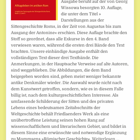
Ausgabe beruht auf der von Georg
Wissowa besorgten 10. Auflage,
die unter dem Titel »
Darstellungen aus der
Sittengeschichte Roms, in der Zeit von Augustus bis zum
Ausgang der Antonine« erschien. Diese Auflage brachte den
Stoff so geordnet, dass alle Exkurse in den 4. Band
verwiesen waren, während die ersten drei Bände den Text
brachten. Unsere einbändige Ausgabe enthält den
vollständigen Text dieser drei Textbände. Die
Anmerkungen, in der Hauptsache Verweise auf alte Autoren,
sind weggeblieben. Die Abbildungen, die dem Band
beigegeben worden sind, geben meist weniger bekannte
antike Denkmäler wieder. Die Auswahl wurde nicht nach
dem Kunstwert getroffen, sondern, wie es in diesem Falle
billig ist, nach dem kulturgeschichtlichen Interesse. Als
umfassende Schilderung der Sitten und des privaten
Lebens eines bedeutsamen Zeitabschnitts der
Weltgeschichte behält Friedlaenders Werk als eine
unübertroffene Leistung seinen hohen Rang auf
wissenschaftlichem und literarischem Gebiet, und bildet in
diesem Sinne eine erwünschte und notwendige Ergänzung
zu Mommsens »Römischer Geschichte«.
Weiterlesen …