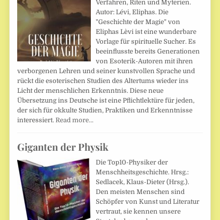
Verfahren, Riten und Myterien.
Autor: Lévi, Eliphas. Die
"Geschichte der Magie" von
Eliphas Lèvi ist eine wunderbare
Vorlage für spirituelle Sucher. Es
beeinflusste bereits Generationen
von Esoterik-Autoren mit ihren
verborgenen Lehren und seiner kunstvollen Sprache und
rückt die esoterischen Studien des Altertums wieder ins
Licht der menschlichen Erkenntnis. Diese neue
Übersetzung ins Deutsche ist eine Pflichtlektüre für jeden,
der sich für okkulte Studien, Praktiken und Erkenntnisse
interessiert.
Read more…
Giganten der Physik
Die Top10-Physiker der
Menschheitsgeschichte. Hrsg.:
Sedlacek, Klaus-Dieter (Hrsg.).
Den meisten Menschen sind
Schöpfer von Kunst und Literatur
vertraut, sie kennen unsere