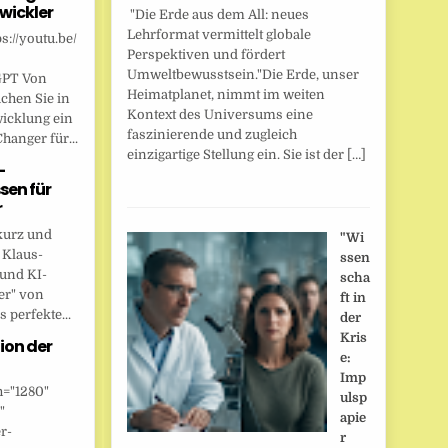
wickler
"Die Erde aus dem All: neues
Lehrformat vermittelt globale
s://youtu.be/
Perspektiven und fördert
Umweltbewusstsein."Die Erde, unser
GPT Von
Heimatplanet, nimmt im weiten
chen Sie in
Kontext des Universums eine
wicklung ein
faszinierende und zugleich
anger für...
einzigartige Stellung ein. Sie ist der […]
-
sen für
r
kurz und
"Wi
 Klaus-
ssen
 und KI-
scha
er" von
ft in
 perfekte...
der
Kris
ion der
e:
Imp
h="1280"
ulsp
"
apie
r-
r