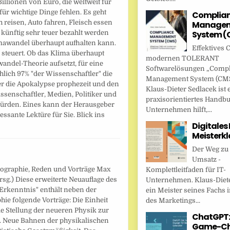
illionen von Euro, die weltweit für
ür wichtige Dinge fehlen. Es geht
Complia
 reisen, Auto fahren, Fleisch essen
Managem
System (
nftig sehr teuer bezahlt werden
mawandel überhaupt aufhalten kann.
Effektives 
 steuert. Ob das Klima überhaupt
modernen TOLERANT
andel-Theorie aufsetzt, für eine
Softwarelösungen „Comp
hlich 97% "der Wissenschaftler" die
Management System (CMS
ber die Apokalypse prophezeit und den
Klaus-Dieter Sedlacek ist 
senschaftler, Medien, Politiker und
praxisorientiertes Handbu
 würden. Eines kann der Herausgeber
Unternehmen hilft,...
essante Lektüre für Sie. Blick ins
Digitales
Meisterkl
Der Weg zu
Umsatz -
iographie, Reden und Vorträge Max
Komplettleitfaden für IT-
rsg.) Diese erweiterte Neuauflage des
Unternehmen. Klaus-Diete
Erkenntnis" enthält neben der
ein Meister seines Fachs i
hie folgende Vorträge: Die Einheit
des Marketings...
ie Stellung der neueren Physik zur
ChatGPT:
 Neue Bahnen der physikalischen
Game-Ch