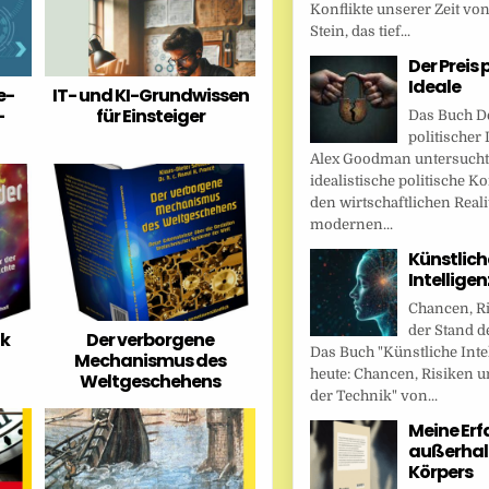
Konflikte unserer Zeit vo
Stein, das tief...
Der Preis 
Ideale
e-
IT- und KI-Grundwissen
-
für Einsteiger
Das Buch De
politischer 
Alex Goodman untersucht
idealistische politische K
den wirtschaftlichen Reali
modernen...
Künstlich
Intellige
Chancen, R
der Stand d
ik
Der verborgene
Das Buch "Künstliche Inte
Mechanismus des
heute: Chancen, Risiken u
Weltgeschehens
der Technik" von...
Meine Er
außerhal
Körpers