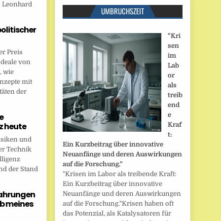
n Leonhard
UMBRUCHSZEIT
politischer
"Kri
sen
r Preis
im
Ideale von
Lab
, wie
or
onzepte mit
als
täten der
treib
end
e
e
nz heute
Kraf
t:
isiken und
Ein Kurzbeitrag über innovative
er Technik
Neuanfänge und deren Auswirkungen
lligenz
auf die Forschung."
nd der Stand
"Krisen im Labor als treibende Kraft:
Ein Kurzbeitrag über innovative
fahrungen
Neuanfänge und deren Auswirkungen
b meines
auf die Forschung."Krisen haben oft
das Potenzial, als Katalysatoren für