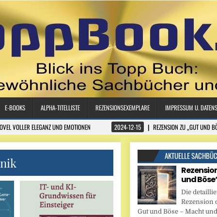
E-BOOKS
ALPHA-TITELLISTE
REZENSIONSEXEMPLARE
IMPRESSUM U. DATEN
NOVEL VOLLER ELEGANZ UND EMOTIONEN
2024-12-15
REZENSION ZU „GUT UND B
AKTUELLE SACHBÜ
nik
Rezension
und Böse
Die detaillie
Rezension 
Gut und Böse – Macht und