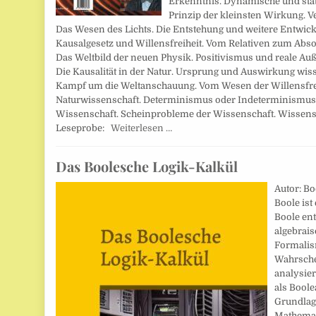
Erkenntnis. Dynamische und stat
Prinzip der kleinsten Wirkung. V
Das Wesen des Lichts. Die Entstehung und weitere Entwick
Kausalgesetz und Willensfreiheit. Vom Relativen zum Absol
Das Weltbild der neuen Physik. Positivismus und reale Au
Die Kausalität in der Natur. Ursprung und Auswirkung wiss
Kampf um die Weltanschauung. Vom Wesen der Willensfrei
Naturwissenschaft. Determinismus oder Indeterminismus
Wissenschaft. Scheinprobleme der Wissenschaft. Wissensc
Leseprobe:
Weiterlesen …
Das Boolesche Logik-Kalkül
Autor: Bo
Boole is
Boole ent
algebrais
Formalis
Wahrsche
analysier
als Boole
Grundlag
Mathemat