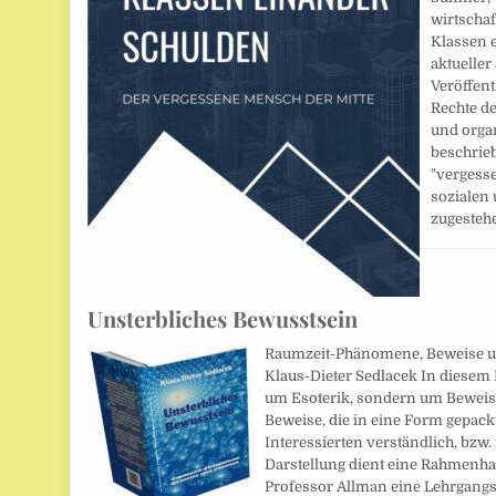
wirtschaf
Klassen e
aktueller 
Veröffent
Rechte d
und orga
beschrieb
"vergess
sozialen
zugeste
Unsterbliches Bewusstsein
Raumzeit-Phänomene, Beweise u
Klaus-Dieter Sedlacek In diesem
um Esoterik, sondern um Beweise
Beweise, die in eine Form gepackt
Interessierten verständlich, bzw.
Darstellung dient eine Rahmenhan
Professor Allman eine Lehrgangs