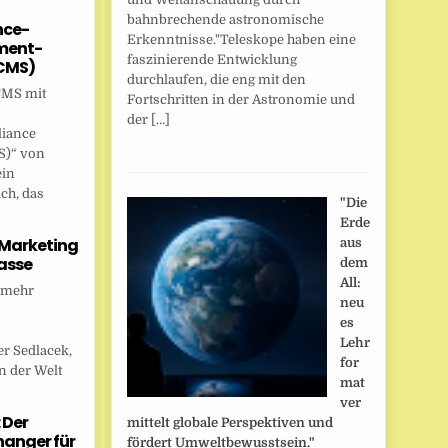
bahnbrechende astronomische
nce-
Erkenntnisse."Teleskope haben eine
ent-
faszinierende Entwicklung
CMS)
durchlaufen, die eng mit den
CMS mit
Fortschritten in der Astronomie und
der […]
liance
)“ von
ein
ch, das
"Die
Erde
 Marketing
aus
asse
dem
All:
 mehr
neu
es
Lehr
r Sedlacek,
for
n der Welt
mat
ver
 Der
mittelt globale Perspektiven und
anger für
fördert Umweltbewusstsein."