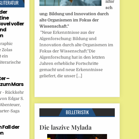
SLITERATUR
nfor
sch
der
ung: Bildung und Innovation durch
Eine
alte Organismen im Fokus der
ovel voller
Wissenschaft."
und
"Neue Erkenntnisse aus der
en
Algenforschung: Bildung und
Graphic
Innovation durch alte Organismen im
 Zolas
Fokus der Wissenschaft."Die
 ein
Algenforschung hat in den letzten
iterarische
Jahren erhebliche Fortschritte
gemacht und neue Erkenntnisse
geliefert, die unser […]
er –
 zum Mars
r - Rückkehr
von Edgar S.
 Abenteuer,
arter-Saga
BELLETRISTIK
Die laszive Mylada
Fall der
en