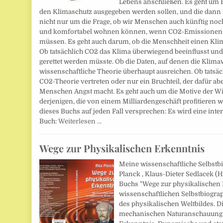
Lebens anschließen. Es geht um B
den Klimaschutz ausgegeben werden sollen, und die dann f
nicht nur um die Frage, ob wir Menschen auch künftig noch
und komfortabel wohnen können, wenn CO2-Emissionen kü
müssen. Es geht auch darum, ob die Menschheit einen Kli
Ob tatsächlich CO2 das Klima überwiegend beeinflusst und
gerettet werden müsste. Ob die Daten, auf denen die Klimaw
wissenschaftliche Theorie überhaupt ausreichen. Ob tatsäc
CO2-Theorie vertreten oder nur ein Bruchteil, der dafür a
Menschen Angst macht. Es geht auch um die Motive der Wis
derjenigen, die von einem Milliardengeschäft profitieren
dieses Buchs auf jeden Fall versprechen: Es wird eine inter
Buch:
Weiterlesen …
Wege zur Physikalischen Erkenntnis
Meine wissenschaftliche Selbstb
Planck , Klaus-Dieter Sedlacek (H
Buchs "Wege zur physikalischen 
wissenschaftlichen Selbstbiograp
des physikalischen Weltbildes. D
mechanischen Naturanschauung.