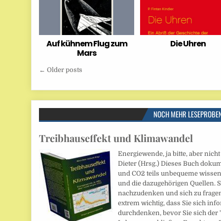
Auf kühnem Flug zum
Die Uhren
Mars
Beitragsnavigation
← Older posts
NOCH MEHR LESEPROBE
Treibhauseffekt und Klimawandel
Energiewende, ja bitte, aber nic
Dieter (Hrsg.) Dieses Buch dok
und CO2 teils unbequeme wissen
und die dazugehörigen Quellen. Si
nachzudenken und sich zu fragen,
extrem wichtig, dass Sie sich inf
durchdenken, bevor Sie sich der