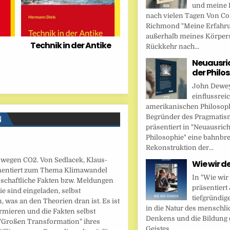
und meine 
nach vielen Tagen Von Cor
Richmond "Meine Erfahr
außerhalb meines Körper
Technik in der Antike
Rückkehr nach...
Neuausri
der Philo
John Dewey,
einflussrei
amerikanischen Philosop
Begründer des Pragmatis
N
präsentiert in "Neuausric
Philosophie" eine bahnbr
Rekonstruktion der...
ht wegen CO2. Von Sedlacek, Klaus-
Wie wir d
umentiert zum Thema Klimawandel
In "Wie wir
schaftliche Fakten bzw. Meldungen
präsentier
e sind eingeladen, selbst
tiefgründig
 was an den Theorien dran ist. Es ist
in die Natur des menschl
ormieren und die Fakten selbst
Denkens und die Bildung 
 "Großen Transformation" ihres
Geistes....