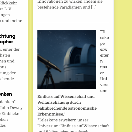
Innovationen zu wirken, indem sie
Rückkehr
bestehende Paradigmen und […]
a L. V.
ungen
s und meine
"Tel
chtung
esko
sophie
pe
 einer der
erw
chsten
eiter
hen und
n
mus,
uns
htung der
er
echende
Uni
vers
um:
enken
Einfluss auf Wissenschaft und
 denken"
Weltanschauung durch
t John Dewey
bahnbrechende astronomische
e Einblicke
Erkenntnisse."
ichen
"Teleskope erweitern unser
des
Universum: Einfluss auf Wissenschaft
und Weltanschauung durch