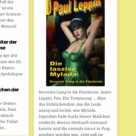
all der
ist ein
ger Science-
ber den
n Mensch
eiter der
se
te der 100
ane des 20.
e Blasco
r Apokalypse
chen der
Severins Gang in die Finsternis. Autor:
Leppin, Pau. Ein Textauszug: ... Aber
s Ostens.
das Entzückendste, das die Leute
le, Paul.
anzog und lockte, war Mylada.
rabisch-
Irgendwo hatte Karla dieses Mädchen
bn Tufail
entdeckt, dessen Herkunft niemand
n...
kannte und die niemals zuvor in Prag
gesehen worden war. Jetzt saß sie