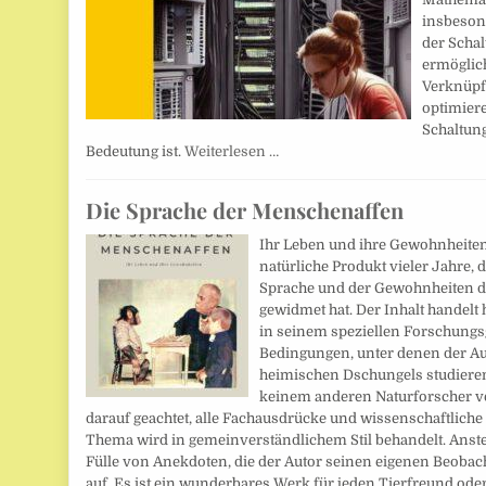
insbeson
der Schal
ermöglich
Verknüpf
optimier
Schaltun
Bedeutung ist.
Weiterlesen …
Die Sprache der Menschenaffen
Ihr Leben und ihre Gewohnheiten.
natürliche Produkt vieler Jahre,
Sprache und der Gewohnheiten d
gewidmet hat. Der Inhalt handelt 
in seinem speziellen Forschungs
Bedingungen, unter denen der Auto
heimischen Dschungels studieren
keinem anderen Naturforscher ve
darauf geachtet, alle Fachausdrücke und wissenschaftlich
Thema wird in gemeinverständlichem Stil behandelt. Anstel
Fülle von Anekdoten, die der Autor seinen eigenen Beoba
auf. Es ist ein wunderbares Werk für jeden Tierfreund ode