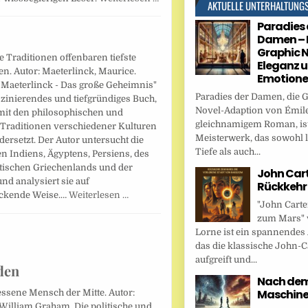
AKTUELLE UNTERHALTUNG
Paradies 
Damen – 
Graphic N
 Traditionen offenbaren tiefste
Eleganz 
n. Autor: Maeterlinck, Maurice.
Emotion
 Maeterlinck - Das große Geheimnis"
Paradies der Damen, die 
aszinierendes und tiefgründiges Buch,
Novel-Adaption von Émile
 mit den philosophischen und
gleichnamigem Roman, ist
 Traditionen verschiedener Kulturen
Meisterwerk, das sowohl l
ersetzt. Der Autor untersucht die
Tiefe als auch...
n Indiens, Ägyptens, Persiens, des
tischen Griechenlands und der
John Cart
nd analysiert sie auf
Rückkehr
ckende Weise.…
Weiterlesen …
"John Carte
zum Mars" 
Lorne ist ein spannendes
das die klassische John-C
aufgreift und...
den
Nach dem 
Maschin
essene Mensch der Mitte. Autor:
William Graham. Die politische und