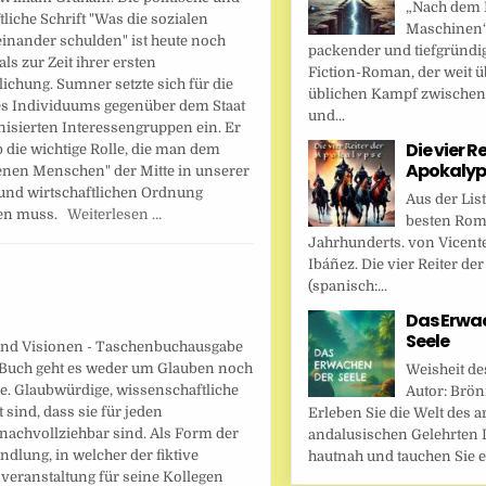
„Nach dem F
tliche Schrift "Was die sozialen
Maschinen“ 
inander schulden" ist heute noch
packender und tiefgründi
als zur Zeit ihrer ersten
Fiction-Roman, der weit ü
lichung. Sumner setzte sich für die
üblichen Kampf zwische
es Individuums gegenüber dem Staat
und...
nisierten Interessengruppen ein. Er
Die vier R
 die wichtige Rolle, die man dem
Apokalyp
enen Menschen" der Mitte in unserer
 und wirtschaftlichen Ordnung
Aus der Lis
hen muss.
Weiterlesen …
besten Rom
Jahrhunderts. von Vicent
Ibáñez. Die vier Reiter de
(spanisch:...
Das Erwa
Seele
nd Visionen - Taschenbuchausgabe
 Buch geht es weder um Glauben noch
Weisheit de
. Glaubwürdige, wissenschaftliche
Autor: Brönn
 sind, dass sie für jeden
Erleben Sie die Welt des a
 nachvollziehbar sind. Als Form der
andalusischen Gelehrten I
dlung, in welcher der fiktive
hautnah und tauchen Sie ei
veranstaltung für seine Kollegen