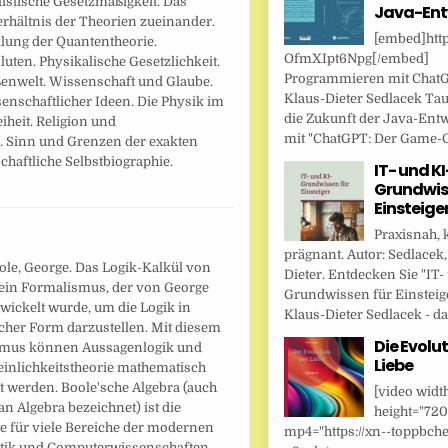
istische Gesetzmäßigkeit. Das
Java-Ent
erhältnis der Theorien zueinander.
[embed]http
lung der Quantentheorie.
OfmXIpt6Npg[/embed]
uten. Physikalische Gesetzlichkeit.
Programmieren mit Chat
ßenwelt. Wissenschaft und Glaube.
Klaus-Dieter Sedlacek Tau
enschaftlicher Ideen. Die Physik im
die Zukunft der Java-Ent
heit. Religion und
mit "ChatGPT: Der Game-Ch
. Sinn und Grenzen der exakten
haftliche Selbstbiographie.
IT- und KI
Grundwis
Einsteige
Praxisnah, 
prägnant. Autor: Sedlacek,
ole, George. Das Logik-Kalkül von
Dieter. Entdecken Sie "IT-
t ein Formalismus, der von George
Grundwissen für Einsteig
wickelt wurde, um die Logik in
Klaus-Dieter Sedlacek - das
cher Form darzustellen. Mit diesem
Die Evolut
mus können Aussagenlogik und
Liebe
inlichkeitstheorie mathematisch
t werden. Boole'sche Algebra (auch
[video widt
an Algebra bezeichnet) ist die
height="720
e für viele Bereiche der modernen
mp4="https://xn--toppbche
ik und Computerwissenschaften,