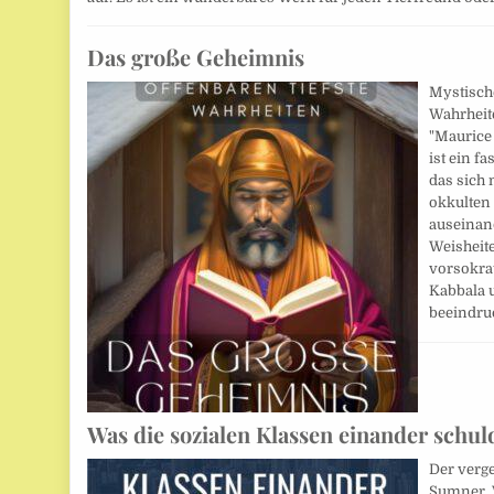
Das große Geheimnis
Mystische
Wahrheite
"Maurice
ist ein f
das sich
okkulten
auseinand
Weisheite
vorsokra
Kabbala u
beeindru
Was die sozialen Klassen einander schul
Der verg
Sumner, 