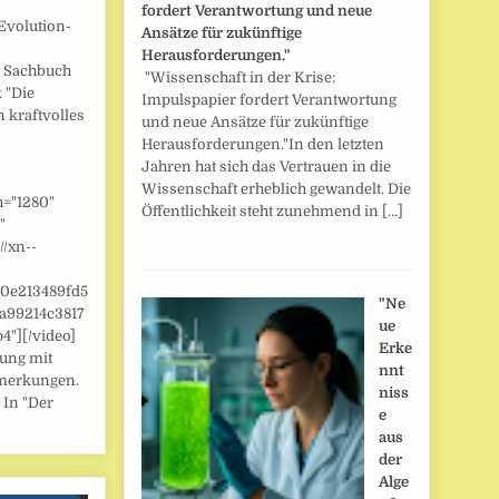
fordert Verantwortung und neue
Evolution-
Ansätze für zukünftige
Herausforderungen."
] Sachbuch
"Wissenschaft in der Krise:
 "Die
Impulspapier fordert Verantwortung
n kraftvolles
und neue Ansätze für zukünftige
Herausforderungen."In den letzten
Jahren hat sich das Vertrauen in die
Wissenschaft erheblich gewandelt. Die
h="1280"
Öffentlichkeit steht zunehmend in […]
"
//xn--
/0e213489fd5
"Ne
a99214c3817
ue
"][/video]
Erke
zung mit
nnt
merkungen.
niss
 In "Der
e
aus
der
Alge