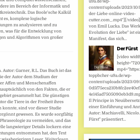
u9a.de/wp-
dere im Bereich der Informatik und
content/uploads/2023/10/
tkreistechnik. Das Boole'sche Kalkül
der-Liebe-online-video-
t es, komplexe logische
cutter.com_.mp4"][/video
ungen zu analysieren und zu
von Emil Lucka. Das Werk
en, was für die Entwicklung von
Evolution der Liebe" ist ei
gen und Algorithmen von großer
Manifest, das sich...
Der Fürst
[video widt
height="720
mp4="https:
 Autor: Garner, R.L. Das Buch ist das
toppbcher-u9a.de/wp-
 die der Autor dem Studium der
content/uploads/2023/09
er Affen und Menschenaffen
0d5f75eca210b8fc2ee40ef
hauptsächlich von den Fakten, die er
4e145ad7505090eb3d9.mp4
gebiet gesammelt hat. Die günstigen
Il Principe in Neuüberset
r die Tiere in der Freiheit ihres
einer Einführung und An
 konnte, sind vor dieser Studie
Autor: Machiavelli, Nicolo.
rgönnt gewesen. Es wurde sorgfältig
Fürst" präsentiert...
e Phraseologie zu vermeiden, und das
le langwieriger Details lockern eine
chtungen entnommen hat, den Text
r wissbegierigen Leser.
Weiterlesen …