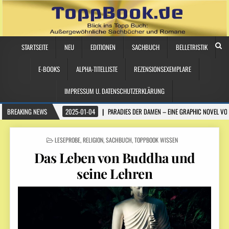
STARTSEITE
NEU
EDITIONEN
SACHBUCH
BELLETRISTIK
E-BOOKS
ALPHA-TITELLISTE
REZENSIONSEXEMPLARE
IMPRESSUM U. DATENSCHUTZERKLÄRUNG
BREAKING NEWS
2025-01-04
PARADIES DER DAMEN – EINE GRAPHIC NOVEL VO
POSTED
LESEPROBE
,
RELIGION
,
SACHBUCH
,
TOPPBOOK WISSEN
IN
Das Leben von Buddha und
seine Lehren