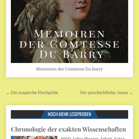
Memoiren der Comtesse Du Barry
Beitragsnavigation
← Die magische Fischgräte
Der geschichtliche Jesus →
NOCH MEHR LESEPROBEN
Chronologie der exakten Wissenschaften
4000 Jahre Pionier-Arbeit. Autor: