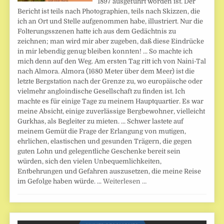
1897 ausgeführt worden ist. Der
Bericht ist teils nach Photographien, teils nach Skizzen, die
ich an Ort und Stelle aufgenommen habe, illustriert. Nur die
Folterungsszenen hatte ich aus dem Gedächtnis zu
zeichnen; man wird mir aber zugeben, daß diese Eindrücke
in mir lebendig genug bleiben konnten! ... So machte ich
mich denn auf den Weg. Am ersten Tag ritt ich von Naini-Tal
nach Almora. Almora (1680 Meter über dem Meer) ist die
letzte Bergstation nach der Grenze zu, wo europäische oder
vielmehr angloindische Gesellschaft zu finden ist. Ich
machte es für einige Tage zu meinem Hauptquartier. Es war
meine Absicht, einige zuverlässige Bergbewohner, vielleicht
Gurkhas, als Begleiter zu mieten. ... Schwer lastete auf
meinem Gemüt die Frage der Erlangung von mutigen,
ehrlichen, elastischen und gesunden Trägern, die gegen
guten Lohn und gelegentliche Geschenke bereit sein
würden, sich den vielen Unbequemlichkeiten,
Entbehrungen und Gefahren auszusetzen, die meine Reise
im Gefolge haben würde. ...
Weiterlesen …