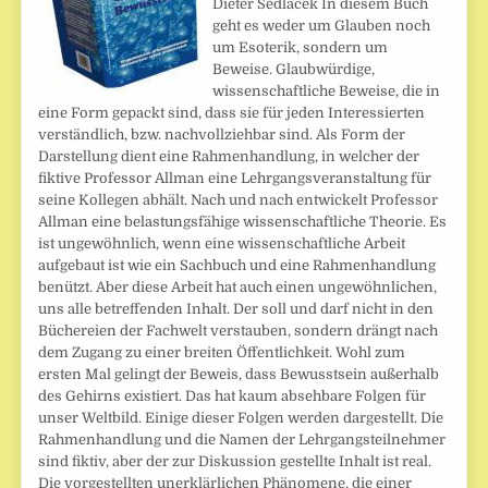
Dieter Sedlacek In diesem Buch
geht es weder um Glauben noch
um Esoterik, sondern um
Beweise. Glaubwürdige,
wissenschaftliche Beweise, die in
eine Form gepackt sind, dass sie für jeden Interessierten
verständlich, bzw. nachvollziehbar sind. Als Form der
Darstellung dient eine Rahmenhandlung, in welcher der
fiktive Professor Allman eine Lehrgangsveranstaltung für
seine Kollegen abhält. Nach und nach entwickelt Professor
Allman eine belastungsfähige wissenschaftliche Theorie. Es
ist ungewöhnlich, wenn eine wissenschaftliche Arbeit
aufgebaut ist wie ein Sachbuch und eine Rahmenhandlung
benützt. Aber diese Arbeit hat auch einen ungewöhnlichen,
uns alle betreffenden Inhalt. Der soll und darf nicht in den
Büchereien der Fachwelt verstauben, sondern drängt nach
dem Zugang zu einer breiten Öffentlichkeit. Wohl zum
ersten Mal gelingt der Beweis, dass Bewusstsein außerhalb
des Gehirns existiert. Das hat kaum absehbare Folgen für
unser Weltbild. Einige dieser Folgen werden dargestellt. Die
Rahmenhandlung und die Namen der Lehrgangsteilnehmer
sind fiktiv, aber der zur Diskussion gestellte Inhalt ist real.
Die vorgestellten unerklärlichen Phänomene, die einer