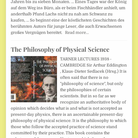
Jahren bis zu sieben Monaten. ... Eines Tages war der König
auf dem Weg ins Büro, als er beim Fischhändler anhielt, um
anderthalb Pfund Lachs nicht zu nah am Schwanz zu
kaufen, ... So beginnt eine der köstlichsten Geschichten des
berühmten Autors für junge Leser, die auch Erwachsenen
großes Vergnügen bereitet.
Read more…
The Philosophy of Physical Science
TARNER LECTURES 1938 -
CAMBRIDGE Sir Arthur Eddington
, Klaus-Dieter Sedlacek (Hrsg.) It is
often said that there is no
"philosophy of science", but only
the philosophies of certain
scientists. But in so far as we
recognize an authoritative body of
opinion which decides what is and what is not accepted as
present-day physics, there is an ascertainable present-day
philosophy of physical science. It is the philosophy to which
those who follow the accepted practice of science stand
committed by their practice. This book contains the