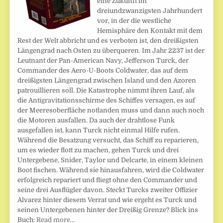
eine Zukunft im
dreiundzwanzigsten Jahrhundert
vor, in der die westliche
Hemisphäre den Kontakt mit dem
Rest der Welt abbricht und es verboten ist, den dreißigsten
Längengrad nach Osten zu überqueren. Im Jahr 2237 ist der
Leutnant der Pan-American Navy, Jefferson Turck, der
Commander des Aero-U-Boots Coldwater, das auf dem
dreißigsten Längengrad zwischen Island und den Azoren
patrouillieren soll. Die Katastrophe nimmt ihren Lauf, als
die Antigravitationsschirme des Schiffes versagen, es auf
der Meeresoberfläche notlanden muss und dann auch noch
die Motoren ausfallen. Da auch der drahtlose Funk
ausgefallen ist, kann Turck nicht einmal Hilfe rufen.
Während die Besatzung versucht, das Schiff zu reparieren,
um es wieder flott zu machen, gehen Turck und drei
Untergebene, Snider, Taylor und Delcarte, in einem kleinen
Boot fischen. Während sie hinausfahren, wird die Coldwater
erfolgreich repariert und fliegt ohne den Commander und
seine drei Ausflügler davon. Steckt Turcks zweiter Offizier
Alvarez hinter diesem Verrat und wie ergeht es Turck und
seinen Untergebenen hinter der Dreißig Grenze? Blick ins
Buch:
Read more…