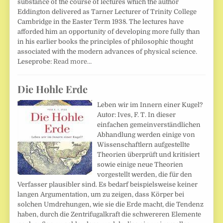
substance of the course of lectures which the author
Eddington delivered as Tarner Lecturer of Trinity College
Cambridge in the Easter Term 1938. The lectures have
afforded him an opportunity of developing more fully than
in his earlier books the principles of philosophic thought
associated with the modern advances of physical science.
Leseprobe:
Read more…
Die Hohle Erde
Leben wir im Innern einer Kugel?
Autor: Ives, F. T. In dieser
einfachen gemeinverständlichen
Abhandlung werden einige von
Wissenschaftlern aufgestellte
Theorien überprüft und kritisiert
sowie einige neue Theorien
vorgestellt werden, die für den
Verfasser plausibler sind. Es bedarf beispielsweise keiner
langen Argumentation, um zu zeigen, dass Körper bei
solchen Umdrehungen, wie sie die Erde macht, die Tendenz
haben, durch die Zentrifugalkraft die schwereren Elemente