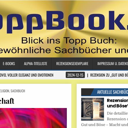
E-BOOKS
ALPHA-TITELLISTE
REZENSIONSEXEMPLARE
IMPRESSUM U. DATEN
NOVEL VOLLER ELEGANZ UND EMOTIONEN
2024-12-15
REZENSION ZU „GUT UND B
ELIGION
,
SACHBUCH
AKTUELLE SACHBÜ
chaft
Rezension
und Böse
Die detaillie
Rezension 
Gut und Böse – Macht und