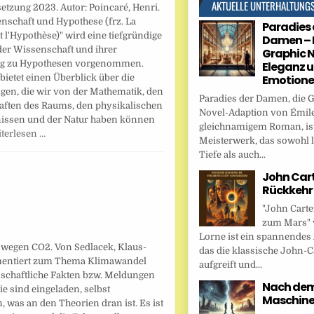
AKTUELLE UNTERHALTUNG
tzung 2023. Autor: Poincaré, Henri.
nschaft und Hypothese (frz. La
Paradies 
t l'Hypothèse)" wird eine tiefgründige
Damen – 
der Wissenschaft und ihrer
Graphic N
g zu Hypothesen vorgenommen.
Eleganz 
bietet einen Überblick über die
Emotion
gen, die wir von der Mathematik, den
Paradies der Damen, die 
aften des Raums, den physikalischen
Novel-Adaption von Émile
issen und der Natur haben können
gleichnamigem Roman, ist
terlesen …
Meisterwerk, das sowohl l
Tiefe als auch...
John Cart
Rückkehr
"John Carte
zum Mars" 
Lorne ist ein spannendes
ht wegen CO2. Von Sedlacek, Klaus-
das die klassische John-C
umentiert zum Thema Klimawandel
aufgreift und...
schaftliche Fakten bzw. Meldungen
Nach dem 
e sind eingeladen, selbst
Maschin
 was an den Theorien dran ist. Es ist