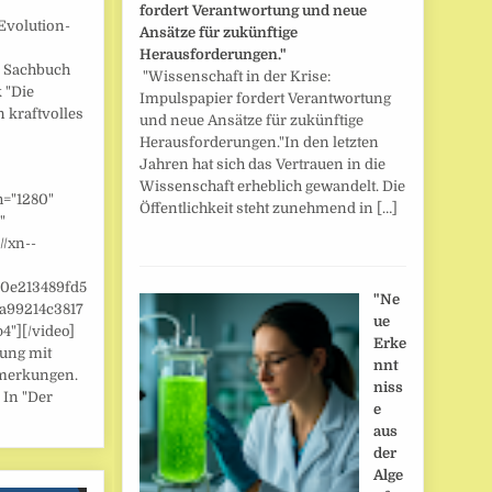
fordert Verantwortung und neue
Evolution-
Ansätze für zukünftige
Herausforderungen."
] Sachbuch
"Wissenschaft in der Krise:
 "Die
Impulspapier fordert Verantwortung
n kraftvolles
und neue Ansätze für zukünftige
Herausforderungen."In den letzten
Jahren hat sich das Vertrauen in die
Wissenschaft erheblich gewandelt. Die
h="1280"
Öffentlichkeit steht zunehmend in […]
"
//xn--
/0e213489fd5
"Ne
a99214c3817
ue
"][/video]
Erke
zung mit
nnt
merkungen.
niss
 In "Der
e
aus
der
Alge