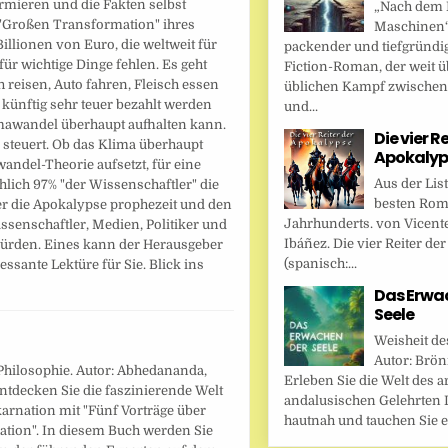
ormieren und die Fakten selbst
„Nach dem F
 "Großen Transformation" ihres
Maschinen“ 
illionen von Euro, die weltweit für
packender und tiefgründi
ür wichtige Dinge fehlen. Es geht
Fiction-Roman, der weit ü
 reisen, Auto fahren, Fleisch essen
üblichen Kampf zwische
nftig sehr teuer bezahlt werden
und...
mawandel überhaupt aufhalten kann.
Die vier R
 steuert. Ob das Klima überhaupt
Apokalyp
andel-Theorie aufsetzt, für eine
Aus der Lis
hlich 97% "der Wissenschaftler" die
besten Rom
ber die Apokalypse prophezeit und den
Jahrhunderts. von Vicent
senschaftler, Medien, Politiker und
Ibáñez. Die vier Reiter de
 würden. Eines kann der Herausgeber
(spanisch:...
essante Lektüre für Sie. Blick ins
Das Erwa
Seele
Weisheit de
Autor: Brönn
Philosophie. Autor: Abhedananda,
Erleben Sie die Welt des a
ntdecken Sie die faszinierende Welt
andalusischen Gelehrten I
arnation mit "Fünf Vorträge über
hautnah und tauchen Sie ei
ation". In diesem Buch werden Sie