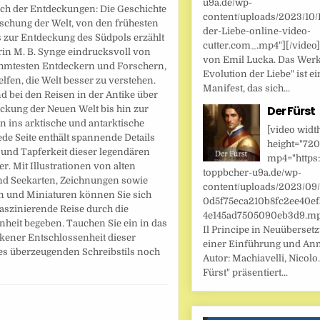
u9a.de/wp-
uch der Entdeckungen: Die Geschichte
content/uploads/2023/10/
rschung der Welt, von den frühesten
der-Liebe-online-video-
s zur Entdeckung des Südpols erzählt
cutter.com_.mp4"][/video
rin M. B. Synge eindrucksvoll von
von Emil Lucka. Das Werk
hmtesten Entdeckern und Forschern,
Evolution der Liebe" ist ei
elfen, die Welt besser zu verstehen.
Manifest, das sich...
 bei den Reisen in der Antike über
Der Fürst
ckung der Neuen Welt bis hin zur
n ins arktische und antarktische
[video widt
jede Seite enthält spannende Details
height="720
 und Tapferkeit dieser legendären
mp4="https:
r. Mit Illustrationen von alten
toppbcher-u9a.de/wp-
nd Seekarten, Zeichnungen sowie
content/uploads/2023/09
 und Miniaturen können Sie sich
0d5f75eca210b8fc2ee40ef
faszinierende Reise durch die
4e145ad7505090eb3d9.mp4
heit begeben. Tauchen Sie ein in das
Il Principe in Neuüberset
kener Entschlossenheit dieser
einer Einführung und An
des überzeugenden Schreibstils noch
Autor: Machiavelli, Nicolo.
Fürst" präsentiert...