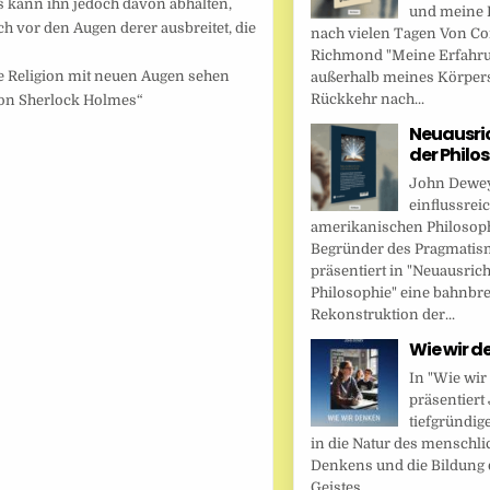
s kann ihn jedoch davon abhalten,
und meine 
h vor den Augen derer ausbreitet, die
nach vielen Tagen Von Cor
Richmond "Meine Erfahr
ie Religion mit neuen Augen sehen
außerhalb meines Körper
Rückkehr nach...
von Sherlock Holmes“
Neuausri
der Philo
John Dewey,
einflussrei
amerikanischen Philosop
Begründer des Pragmatis
präsentiert in "Neuausric
Philosophie" eine bahnbr
Rekonstruktion der...
Wie wir d
In "Wie wir
präsentier
tiefgründig
in die Natur des menschl
Denkens und die Bildung 
Geistes....