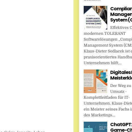
Complia
Managem
System (
Effektives 
modernen TOLERANT
Softwarelösungen „Comp
Management System (CMS
Klaus-Dieter Sedlacek ist 
praxisorientiertes Handbu
Unternehmen hilft,...
Digitales
Meisterkl
Der Weg zu
Umsatz -
Komplettleitfaden für IT-
Unternehmen. Klaus-Diete
ein Meister seines Fachs i
des Marketings...
ChatGPT:
Game-Ch