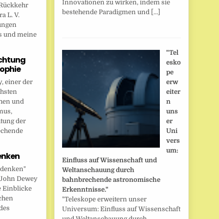
Innovationen zu wirken, indem sie
Rückkehr
bestehende Paradigmen und […]
a L. V.
ungen
s und meine
"Tel
chtung
esko
sophie
pe
 einer der
erw
chsten
eiter
hen und
n
mus,
uns
htung der
er
echende
Uni
vers
um:
enken
Einfluss auf Wissenschaft und
 denken"
Weltanschauung durch
t John Dewey
bahnbrechende astronomische
e Einblicke
Erkenntnisse."
ichen
"Teleskope erweitern unser
des
Universum: Einfluss auf Wissenschaft
und Weltanschauung durch