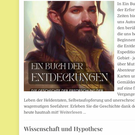
In Ein B
der Erfo
Zeiten bi
uns Auto
den berü
die uns h
Beginnend
die Entde
Expeditio
Gebiet - 
über Mut
Abenteure
Karten u
Gemälden
auf eine 
Vergangen
Leben der Heldentaten, Selbstaufopferung und unerschroc
wagemutigen Seefahrer. Erleben Sie die Geschichte dank 
heute hautnah mit!
Weiterlesen …
Wissenschaft und Hypothese