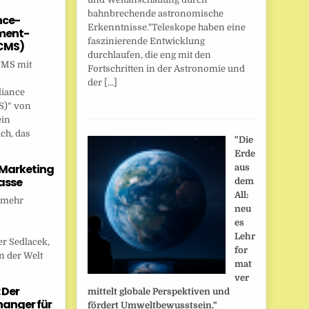
bahnbrechende astronomische
nce-
Erkenntnisse."Teleskope haben eine
ent-
faszinierende Entwicklung
CMS)
durchlaufen, die eng mit den
CMS mit
Fortschritten in der Astronomie und
der […]
liance
)“ von
ein
ch, das
"Die
Erde
 Marketing
aus
asse
dem
All:
 mehr
neu
es
Lehr
r Sedlacek,
for
n der Welt
mat
ver
 Der
mittelt globale Perspektiven und
anger für
fördert Umweltbewusstsein."