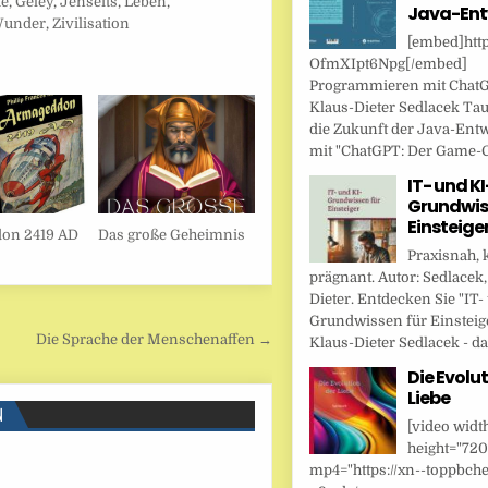
ie
,
Geley
,
Jenseits
,
Leben
,
Java-Ent
under
,
Zivilisation
[embed]http
OfmXIpt6Npg[/embed]
Programmieren mit Chat
Klaus-Dieter Sedlacek Tau
die Zukunft der Java-Ent
mit "ChatGPT: Der Game-Ch
IT- und KI
Grundwis
Einsteige
on 2419 AD
Das große Geheimnis
Praxisnah, 
prägnant. Autor: Sedlacek,
Dieter. Entdecken Sie "IT-
Grundwissen für Einsteig
Die Sprache der Menschenaffen →
Klaus-Dieter Sedlacek - das
Die Evolut
Liebe
N
[video widt
height="720
mp4="https://xn--toppbche