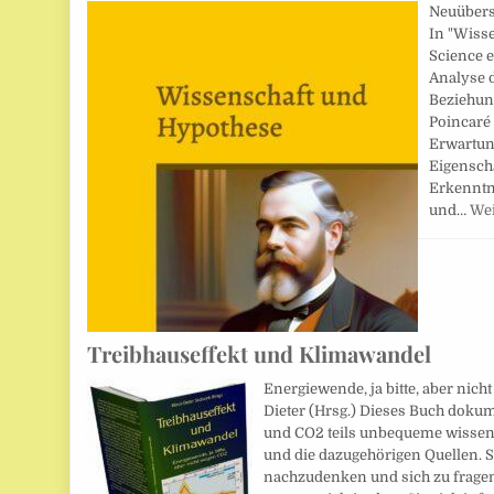
Neuüberse
In "Wisse
Science e
Analyse 
Beziehun
Poincaré 
Erwartun
Eigensch
Erkenntn
und…
Wei
Treibhauseffekt und Klimawandel
Energiewende, ja bitte, aber nic
Dieter (Hrsg.) Dieses Buch dok
und CO2 teils unbequeme wissen
und die dazugehörigen Quellen. Si
nachzudenken und sich zu fragen,