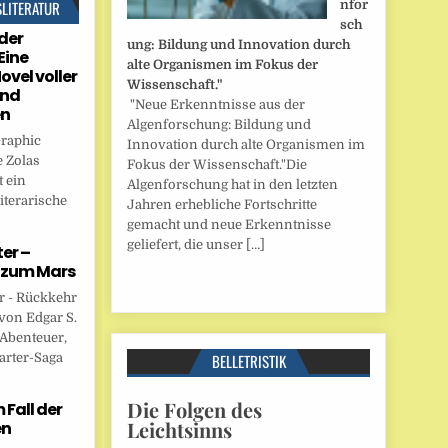
SLITERATUR
nfor
sch
der
ung: Bildung und Innovation durch
Eine
alte Organismen im Fokus der
ovel voller
Wissenschaft."
und
"Neue Erkenntnisse aus der
en
Algenforschung: Bildung und
Graphic
Innovation durch alte Organismen im
 Zolas
Fokus der Wissenschaft."Die
 ein
Algenforschung hat in den letzten
iterarische
Jahren erhebliche Fortschritte
gemacht und neue Erkenntnisse
geliefert, die unser […]
er –
 zum Mars
r - Rückkehr
von Edgar S.
 Abenteuer,
arter-Saga
BELLETRISTIK
Die Folgen des
Fall der
Leichtsinns
en