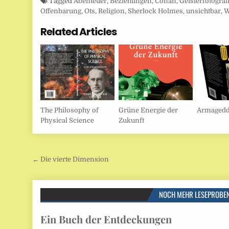
Tagged
Abenteuer
,
Beziehungen
,
Conan
,
Geisterfotograf
Offenbarung
,
Ots
,
Religion
,
Sherlock Holmes
,
unsichtbar
,
W
Related Articles
The Philosophy of
Grüne Energie der
Armagedd
Physical Science
Zukunft
Beitragsnavigation
← Die vierte Dimension
NOCH MEHR LESEPROBE
Ein Buch der Entdeckungen