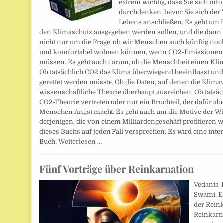
extrem wichtig, dass Sie sich inf
durchdenken, bevor Sie sich der
Lebens anschließen. Es geht um B
den Klimaschutz ausgegeben werden sollen, und die dann f
nicht nur um die Frage, ob wir Menschen auch künftig noch
und komfortabel wohnen können, wenn CO2-Emissionen kü
müssen. Es geht auch darum, ob die Menschheit einen Kli
Ob tatsächlich CO2 das Klima überwiegend beeinflusst und
gerettet werden müsste. Ob die Daten, auf denen die Klimaw
wissenschaftliche Theorie überhaupt ausreichen. Ob tatsäc
CO2-Theorie vertreten oder nur ein Bruchteil, der dafür a
Menschen Angst macht. Es geht auch um die Motive der Wis
derjenigen, die von einem Milliardengeschäft profitieren
dieses Buchs auf jeden Fall versprechen: Es wird eine inter
Buch:
Weiterlesen …
Fünf Vorträge über Reinkarnation
Vedanta-
Swami. E
der Reink
Reinkarn