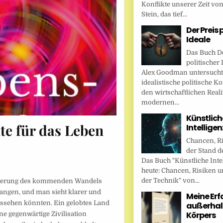
Konflikte unserer Zeit vo
Stein, das tief...
Der Preis 
Ideale
Das Buch De
politischer 
Alex Goodman untersucht
idealistische politische K
den wirtschaftlichen Reali
modernen...
Künstlich
e für das Leben
Intellige
Chancen, R
der Stand d
Das Buch "Künstliche Inte
heute: Chancen, Risiken u
der Technik" von...
mmerung des kommenden Wandels
gangen, und man sieht klarer und
Meine Er
ssehen könnten. Ein gelobtes Land
außerhal
Körpers
ne gegenwärtige Zivilisation