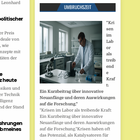
n Leonhard
UMBRUCHSZEIT
politischer
"Kri
sen
r Preis
im
Ideale von
Lab
, wie
or
onzepte mit
als
täten der
treib
end
e
e
nz heute
Kraf
t:
isiken und
Ein Kurzbeitrag über innovative
er Technik
Neuanfänge und deren Auswirkungen
lligenz
auf die Forschung."
nd der Stand
"Krisen im Labor als treibende Kraft:
Ein Kurzbeitrag über innovative
fahrungen
Neuanfänge und deren Auswirkungen
b meines
auf die Forschung."Krisen haben oft
das Potenzial, als Katalysatoren für