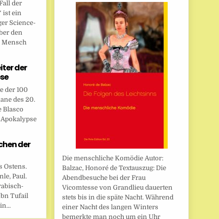
all der
ist ein
ger Science-
ber den
n Mensch
eiter der
se
te der 100
ane des 20.
e Blasco
r Apokalypse
chen der
Die menschliche Komödie Autor:
s Ostens.
Balzac, Honoré de Textauszug: Die
le, Paul.
Abendbesuche bei der Frau
rabisch-
Vicomtesse von Grandlieu dauerten
bn Tufail
stets bis in die späte Nacht. Während
n...
einer Nacht des langen Winters
bemerkte man noch um ein Uhr