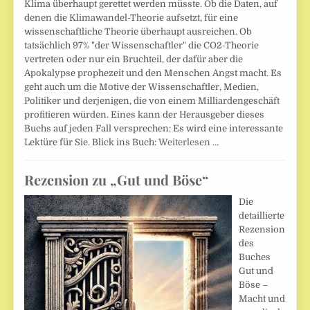
Klima überhaupt gerettet werden müsste. Ob die Daten, auf
denen die Klimawandel-Theorie aufsetzt, für eine
wissenschaftliche Theorie überhaupt ausreichen. Ob
tatsächlich 97% "der Wissenschaftler" die CO2-Theorie
vertreten oder nur ein Bruchteil, der dafür aber die
Apokalypse prophezeit und den Menschen Angst macht. Es
geht auch um die Motive der Wissenschaftler, Medien,
Politiker und derjenigen, die von einem Milliardengeschäft
profitieren würden. Eines kann der Herausgeber dieses
Buchs auf jeden Fall versprechen: Es wird eine interessante
Lektüre für Sie. Blick ins Buch:
Weiterlesen …
Rezension zu „Gut und Böse“
Die
detaillierte
Rezension
des
Buches
Gut und
Böse –
Macht und