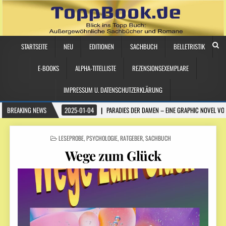
STARTSEITE
NEU
EDITIONEN
SACHBUCH
BELLETRISTIK
E-BOOKS
ALPHA-TITELLISTE
REZENSIONSEXEMPLARE
IMPRESSUM U. DATENSCHUTZERKLÄRUNG
BREAKING NEWS
2025-01-04
PARADIES DER DAMEN – EINE GRAPHIC NOVEL VO
POSTED
LESEPROBE
,
PSYCHOLOGIE
,
RATGEBER
,
SACHBUCH
IN
Wege zum Glück