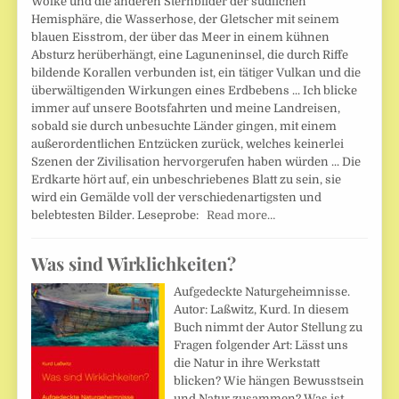
Wolke und die anderen Sternbilder der südlichen
Hemisphäre, die Wasserhose, der Gletscher mit seinem
blauen Eisstrom, der über das Meer in einem kühnen
Absturz herüberhängt, eine Laguneninsel, die durch Riffe
bildende Korallen verbunden ist, ein tätiger Vulkan und die
überwältigenden Wirkungen eines Erdbebens ... Ich blicke
immer auf unsere Bootsfahrten und meine Landreisen,
sobald sie durch unbesuchte Länder gingen, mit einem
außerordentlichen Entzücken zurück, welches keinerlei
Szenen der Zivilisation hervorgerufen haben würden ... Die
Erdkarte hört auf, ein unbeschriebenes Blatt zu sein, sie
wird ein Gemälde voll der verschiedenartigsten und
belebtesten Bilder. Leseprobe:
Read more…
Was sind Wirklichkeiten?
Aufgedeckte Naturgeheimnisse.
Autor: Laßwitz, Kurd. In diesem
Buch nimmt der Autor Stellung zu
Fragen folgender Art: Lässt uns
die Natur in ihre Werkstatt
blicken? Wie hängen Bewusstsein
und Natur zusammen? Was ist