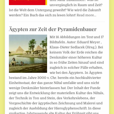
unvergänglich in Raum und Zeit?
Ist die Welt dem Untergang geweiht? Wie wird die Zukunft
werden? Ein Buch das sich zu lesen lohnt!
Read more…
Ägypten zur Zeit der Pyramidenbauer
Mit 16 Abbildungen im Text und 17
Bildtafeln. Autor: Eduard Meyer ,
Klaus-Dieter Sedlacek (Hrsg.). Bei
keinem Volk der Erde reichen die
Denkmäler einer höheren Kultur
in so frühe Zeiten hinauf und sind
zugleich in solcher Fülle erhalten,
wie bei den Ägyptern. In Ägypten
bestand im Jahre 3000 v. Chr. bereits ein hochkultivierter
Einheitsstaat, der das ganze Niltal umfaßte und uns nicht
wenige Denkmäler hinterlassen hat. Der Inhalt der Funde
zeigt uns die Entwicklung der materiellen Kultur des Niltals,
der Technik in Ton und Stein, des Verkehrslebens, der
Vorgeschichte der ägyptischen Zeichnung und Malerei und
zugleich der Ausbildung der Hieroglyphenschrift. In diese
großartige Jahrtausende alte Kultur der Frühzeit gibt uns