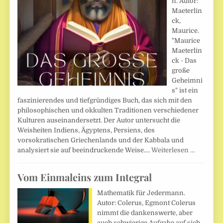
n. Autor:
Maeterlin
ck,
Maurice.
"Maurice
Maeterlin
ck - Das
große
Geheimni
s" ist ein
faszinierendes und tiefgründiges Buch, das sich mit den
philosophischen und okkulten Traditionen verschiedener
Kulturen auseinandersetzt. Der Autor untersucht die
Weisheiten Indiens, Ägyptens, Persiens, des
vorsokratischen Griechenlands und der Kabbala und
analysiert sie auf beeindruckende Weise.…
Weiterlesen …
Vom Einmaleins zum Integral
Mathematik für Jedermann.
Autor: Colerus, Egmont Colerus
nimmt die dankenswerte, aber
auch schwierige Aufgabe auf sich,