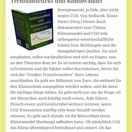
Treibhauseffekt und Klimawandel
Energiewende, ja bitte, aber nicht
wegen CO2. Von Sedlacek, Klaus-
Dieter (Hrsg.) Dieses Buch
dokumentiert zum Thema
Klimawandel und CO2 teils
unbequeme wissenschaftliche
Fakten bzw. Meldungen und die
dazugehörigen Quellen. Sie sind
eingeladen, selbst nachzudenken und sich zu fragen, was
an den Theorien dran ist. Es ist extrem wichtig, dass Sie sich
informieren und die Fakten selbst durchdenken, bevor Sie
sich der "Großen Transformation" ihres Lebens
anschließen. Es geht um Billionen von Euro, die weltweit für
den Klimaschutz ausgegeben werden sollen, und die dann
für wichtige Dinge fehlen. Es geht nicht nur um die Frage, ob
wir Menschen auch künftig noch reisen, Auto fahren,
Fleisch essen und komfortabel wohnen können, wenn
CO2-Emissionen künftig sehr teuer bezahlt werden
müssen. Es geht auch darum, ob die Menschheit einen
Klimawandel überhaupt aufhalten kann. Ob tatsächlich CO2
das Klima überwiegend beeinflusst und steuert. Ob das