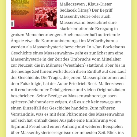
Malleczewen , Klaus-Dieter
Sedlacek (Hrsg.) Der Begriff
Massenhysterie oder auch
Massenwahn bezeichnet eine
starke emotionale Erregung in
großen Menschenmengen. Auch massenhaft auftretende
Ängste etwa die Kommunistenangst im McCarthyismus
werden als Massenhysterie bezeichnet. In »Jan Bockelsons
Geschichte eines Massenwahns« geht es zunächst um eine
Massenhysterie in der Zeit des Umbruchs vom Mittelalter
zur Neuzeit, die in Münster (Westfalen) stattfand, aber bis in
die heutige Zeit hineinwirkt durch ihren Einfluß auf den Lauf
der Geschichte. Die Tragik, die jenem Massenphänomen auf
dem Fuße folgte, hat der Autor Friedrich Reck-Malleczewen
mit erschreckender Detailgetreue und vielen Originalzitaten
beschrieben. Seine Bezüge zu Massenwahnereignissen
späterer Jahrhunderte zeigen, daß es sich keineswegs um
einen Einzelfall der Geschichte handelte. Zum näheren
Verständnis, was es mit dem Phänomen des Massenwahns
auf sich hat, enthält diese Ausgabe eine Einführung von
Sigmund Freud und einen Anhang mit weiteren Beispielen
über Massenhysterieereignisse der neuesten Zeit. Blick ins