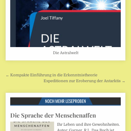
Die Astralwelt
Beitragsnavigation
← Kompakte Einführung in die Erkenntnistheorie
Expeditionen zur Eroberung der Antarktis →
NOCH MEHR LESEPROBEN
Die Sprache der Menschenaffen
Ihr Leben und ihre Gewohnheiten.
Autor: Garner, R.L. Das Buch ist