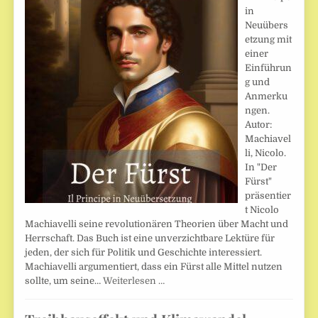
in
Neuübers
etzung mit
einer
Einführun
g und
Anmerku
ngen.
Autor:
Machiavel
li, Nicolo.
In "Der
Fürst"
präsentier
t Nicolo
Machiavelli seine revolutionären Theorien über Macht und
Herrschaft. Das Buch ist eine unverzichtbare Lektüre für
jeden, der sich für Politik und Geschichte interessiert.
Machiavelli argumentiert, dass ein Fürst alle Mittel nutzen
sollte, um seine…
Weiterlesen …