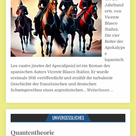
Jahrhund
erts. von
Vicente
Blasco
Ibáñez.
Die vier
Reiter der
Apokalyps
e
(spanisch:
Los cuatro jinetes del Apocalipsis) ist ein Roman des
spanischen Autors Vicente Blasco Ibáñez. Er wurde
erstmals 1916 veröffentlicht und erzählt die turbulente
Geschichte der französischen und deutschen
Schwiegersöhne eines argentinischen…
Weiterlesen …
UNVERGESSLICHES
Quantentheorie