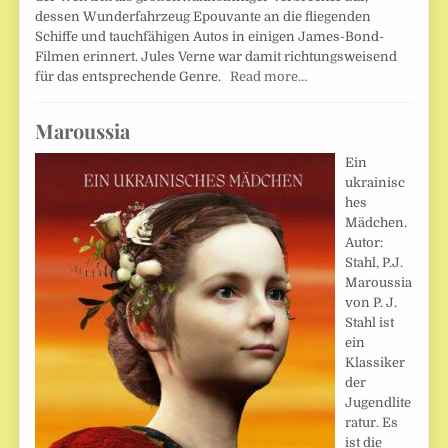
dessen Wunderfahrzeug Epouvante an die fliegenden
Schiffe und tauchfähigen Autos in einigen James-Bond-
Filmen erinnert. Jules Verne war damit richtungsweisend
für das entsprechende Genre.
Read more…
Maroussia
Ein
ukrainisc
hes
Mädchen.
Autor:
Stahl, P.J.
Maroussia
von P. J.
Stahl ist
ein
Klassiker
der
Jugendlite
ratur. Es
ist die