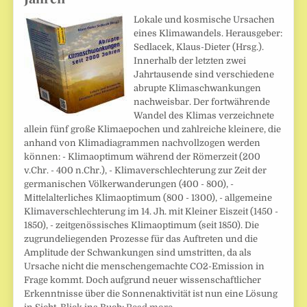
Lokale und kosmische Ursachen
eines Klimawandels. Herausgeber:
Sedlacek, Klaus-Dieter (Hrsg.).
Innerhalb der letzten zwei
Jahrtausende sind verschiedene
abrupte Klimaschwankungen
nachweisbar. Der fortwährende
Wandel des Klimas verzeichnete
allein fünf große Klimaepochen und zahlreiche kleinere, die
anhand von Klimadiagrammen nachvollzogen werden
können: - Klimaoptimum während der Römerzeit (200
v.Chr. - 400 n.Chr.), - Klimaverschlechterung zur Zeit der
germanischen Völkerwanderungen (400 - 800), -
Mittelalterliches Klimaoptimum (800 - 1300), - allgemeine
Klimaverschlechterung im 14. Jh. mit Kleiner Eiszeit (1450 -
1850), - zeitgenössisches Klimaoptimum (seit 1850). Die
zugrundeliegenden Prozesse für das Auftreten und die
Amplitude der Schwankungen sind umstritten, da als
Ursache nicht die menschengemachte CO2-Emission in
Frage kommt. Doch aufgrund neuer wissenschaftlicher
Erkenntnisse über die Sonnenaktivität ist nun eine Lösung