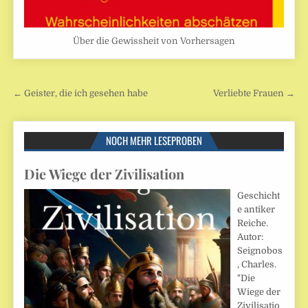
Über die Gewissheit von Vorhersagen
Beitragsnavigation
← Geister, die ich gesehen habe
Verliebte Frauen →
NOCH MEHR LESEPROBEN
Die Wiege der Zivilisation
Geschicht
e antiker
Reiche.
Autor:
Seignobos
, Charles.
"Die
Wiege der
Zivilisatio