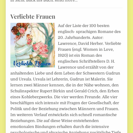
in Sicht. Blick ins Buch:
Read more…
Verliebte Frauen
Auf der Liste der 100 besten
englisch- sprachigen Romane des
20. Jahrhunderts. Autor:
Lawrence, David Herber. Verliebte
Frauen (engl. Women in Love,
1920) ist ein Roman des
englischen Schriftstellers D. H.
Lawrence und erzählt von der
anhaltenden Liebe und dem Leben der Schwestern Gudrun
und Ursula. Ursula ist Lehrerin, Gudrun ist Malerin. Sie
lernen zwei Männer kennen, die in der Nähe wohnen, den
Schulinspektor Rupert Birkin und Gerald Crich, den Erben
eines Kohlebergwerks. Die vier werden Freunde. Alle vier
beschäftigen sich intensiv mit Fragen der Gesellschaft, der
Politik und der Beziehung zwischen Männern und Frauen.
Im weiteren Verlauf entwickeln sich schnell romantische
Beziehungen. Die auf diese Weise entstehenden
emotionalen Bindungen erhalten durch die intensive
psychologische und physische Anziehung zusätzliche Tiefe