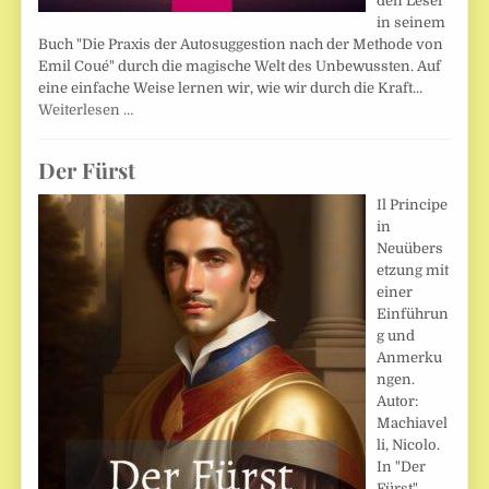
den Leser
in seinem
Buch "Die Praxis der Autosuggestion nach der Methode von
Emil Coué" durch die magische Welt des Unbewussten. Auf
eine einfache Weise lernen wir, wie wir durch die Kraft…
Weiterlesen …
Der Fürst
Il Principe
in
Neuübers
etzung mit
einer
Einführun
g und
Anmerku
ngen.
Autor:
Machiavel
li, Nicolo.
In "Der
Fürst"