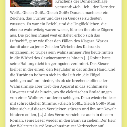
Krachens der Donnerschläge
verstand: »Ich... ich... der Herr der
Welt!... Gleich Gott!... Gleich Gott!« Danach machte er ein
Zeichen, das Turner und dessen Genosse zu deuten
wussten. Es war ein Befehl, und die Unglücklichen, die
ebenso wahnwitzig waren wie er, führten ihn ohne Zögern
aus. Die großen Flügel weit entfaltet, erhob sich das
Luftschiff, ganz wie über den Fällen des Niagara. War es
damit aber zu jener Zeit den Wirbeln des Katarakts
entgangen, so trug es sein wahnsinniger Flug heute mitten
in die Wirbel des Gewittersturmes hinein.[...] Robur hatte
seine Haltung nicht im geringsten verändert. Das Steuer
hielt er in der einen, den Regulator in der andern Hand, und
die Turbinen bohrten sich in die Luft ein, die Flügel
schlugen auf und nieder, als ob sie brechen sollten, der
Wahnsinnige aber trieb den Apparat in das schlimmste
Unwetter und da hinein, wo die elektrischen Entladungen
von einer Wolke zur anderen schlugen. Dazu wiederholte er
mit schrecklicher Stimme: »Gleich Gott!... Gleich Gott!« Man
hätte sich auf diesen Verrückten stürzen und ihn mit Gewalt
hindern sollen, [...] Jules Verne versteht es auch in diesem
Roman, seine Leser wieder in den Bann zu ziehen. Der Herr
der Welt tritt als größenwahnsinniger Verbrecher auf,