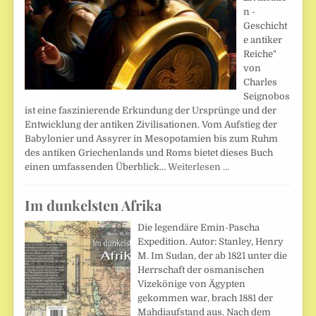
n -
Geschicht
e antiker
Reiche"
von
Charles
Seignobos
ist eine faszinierende Erkundung der Ursprünge und der
Entwicklung der antiken Zivilisationen. Vom Aufstieg der
Babylonier und Assyrer in Mesopotamien bis zum Ruhm
des antiken Griechenlands und Roms bietet dieses Buch
einen umfassenden Überblick…
Weiterlesen …
Im dunkelsten Afrika
Die legendäre Emin-Pascha
Expedition. Autor: Stanley, Henry
M. Im Sudan, der ab 1821 unter die
Herrschaft der osmanischen
Vizekönige von Ägypten
gekommen war, brach 1881 der
Mahdiaufstand aus. Nach dem