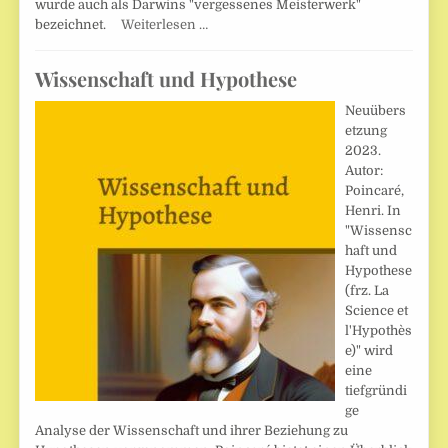
wurde auch als Darwins "vergessenes Meisterwerk"
bezeichnet.
Weiterlesen …
Wissenschaft und Hypothese
Neuübers
etzung
2023.
Autor:
Poincaré,
Henri. In
"Wissensc
haft und
Hypothese
(frz. La
Science et
l'Hypothès
e)" wird
eine
tiefgründi
ge
Analyse der Wissenschaft und ihrer Beziehung zu