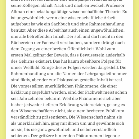
seine Kollegen abhält. Nach und nach entwickelt Professor
Allman eine belastungsfähige wissenschaftliche Theorie. Es
ist ungewöhnlich, wenn eine wissenschaftliche Arbeit
aufgebaut ist wie ein Sachbuch und eine Rahmenhandlung
benützt. Aber diese Arbeit hat auch einen ungewöhnlichen,
uns alle betreffenden Inhalt. Der soll und darf nicht in den
Büchereien der Fachwelt verstauben, sondern drängt nach
dem Zugang zu einer breiten Öffentlichkeit. Wohl zum
ersten Mal gelingt der Beweis, dass Bewusstsein außerhalb
des Gehirns existiert. Das hat kaum absehbare Folgen für
unser Weltbild. Einige dieser Folgen werden dargestellt. Die
Rahmenhandlung und die Namen der Lehrgangsteilnehmer
sind fiktiv, aber der zur Diskussion gestellte Inhalt ist real.
Die vorgestellten unerklärlichen Phänomene, die einer
Erklärung zugeführt werden, sind der Fachwelt meist schon
seit Jahrzehnten bekannt. Weil die Phänomene sich aber
bisher jedweder tieferen Erklärung widersetzten, gelang es
den Wissenschaftlern nicht, sie einem breiteren Publikum
verständlich zu präsentieren. Die Wissenschaft nahm sie
als unerklärlich hin, ging mit ihnen um und gewöhnte sich
an sie, bis sie ganz gewöhnlich und selbstverständlich
schienen. Der größere hinter den Phänomenen liegende