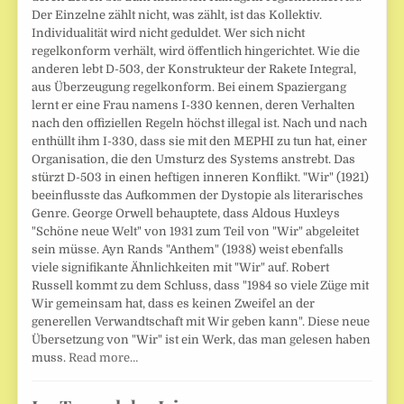
Der Einzelne zählt nicht, was zählt, ist das Kollektiv.
Individualität wird nicht geduldet. Wer sich nicht
regelkonform verhält, wird öffentlich hingerichtet. Wie die
anderen lebt D-503, der Konstrukteur der Rakete Integral,
aus Überzeugung regelkonform. Bei einem Spaziergang
lernt er eine Frau namens I-330 kennen, deren Verhalten
nach den offiziellen Regeln höchst illegal ist. Nach und nach
enthüllt ihm I-330, dass sie mit den MEPHI zu tun hat, einer
Organisation, die den Umsturz des Systems anstrebt. Das
stürzt D-503 in einen heftigen inneren Konflikt. "Wir" (1921)
beeinflusste das Aufkommen der Dystopie als literarisches
Genre. George Orwell behauptete, dass Aldous Huxleys
"Schöne neue Welt" von 1931 zum Teil von "Wir" abgeleitet
sein müsse. Ayn Rands "Anthem" (1938) weist ebenfalls
viele signifikante Ähnlichkeiten mit "Wir" auf. Robert
Russell kommt zu dem Schluss, dass "1984 so viele Züge mit
Wir gemeinsam hat, dass es keinen Zweifel an der
generellen Verwandtschaft mit Wir geben kann". Diese neue
Übersetzung von "Wir" ist ein Werk, das man gelesen haben
muss.
Read more…