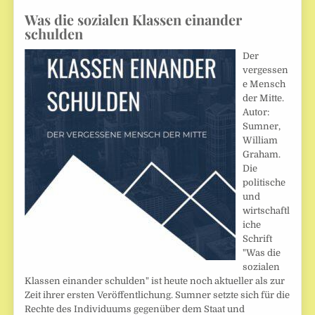
Was die sozialen Klassen einander
schulden
Der
vergessen
e Mensch
der Mitte.
Autor:
Sumner,
William
Graham.
Die
politische
und
wirtschaftl
iche
Schrift
"Was die
sozialen
Klassen einander schulden" ist heute noch aktueller als zur
Zeit ihrer ersten Veröffentlichung. Sumner setzte sich für die
Rechte des Individuums gegenüber dem Staat und