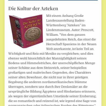
Die Kultur der Azteken
Mit einem Anhang Große
Landesausstellung Baden-
Württemberg "Azteken" im
Lindenmuseum. Autor: Prescott,
William. "Von dem ganzen
ausgedehnten Reich, das einst die
Herrschaft Spaniens in der Neuen
Welt anerkannte, ist kein Teil an
Wichtigkeit und Reiz mit Mexiko zu vergleichen; und dies
ebenso wohl hinsichtlich der Mannigfaltigkeit seines
Bodens und Himmelstriches, der unerschöpflichen Menge
seiner Schätze aus dem Steinreich, seiner beispiellos
großartigen und malerischen Gegenden, des Charakters
seiner alten Bewohner, die nicht nur in ihrer geistigen
Begabung die anderen nordamerikanischen Stämme
überragen, sondern uns durch ihre Denkmäler an die
ursprüngliche Bildung Ägyptens und Hindustans erinnern,
als wegen der eigentümlichen Umstände seiner Eroberung,
die so romantisch und reizend ist, wie irgend eine Sage von
normannischen oder italienischen Barden des Rittertums."