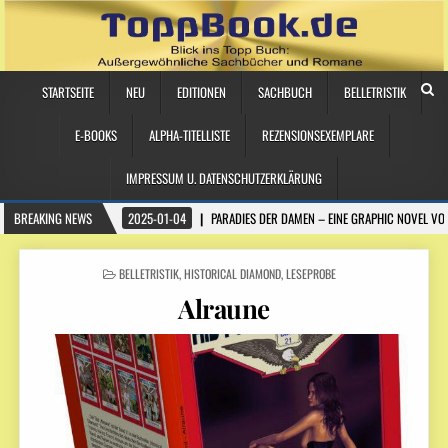
STARTSEITE
NEU
EDITIONEN
SACHBUCH
BELLETRISTIK
E-BOOKS
ALPHA-TITELLISTE
REZENSIONSEXEMPLARE
IMPRESSUM U. DATENSCHUTZERKLÄRUNG
BREAKING NEWS
2025-01-04
PARADIES DER DAMEN – EINE GRAPHIC NOVEL VO
POSTED
BELLETRISTIK
,
HISTORICAL DIAMOND
,
LESEPROBE
IN
Alraune