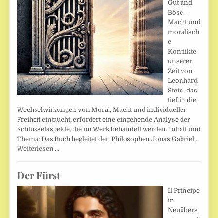
Gut und
Böse –
Macht und
moralisch
e
Konflikte
unserer
Zeit von
Leonhard
Stein, das
tief in die
Wechselwirkungen von Moral, Macht und individueller
Freiheit eintaucht, erfordert eine eingehende Analyse der
Schlüsselaspekte, die im Werk behandelt werden. Inhalt und
Thema: Das Buch begleitet den Philosophen Jonas Gabriel…
Weiterlesen …
Der Fürst
Il Principe
in
Neuübers