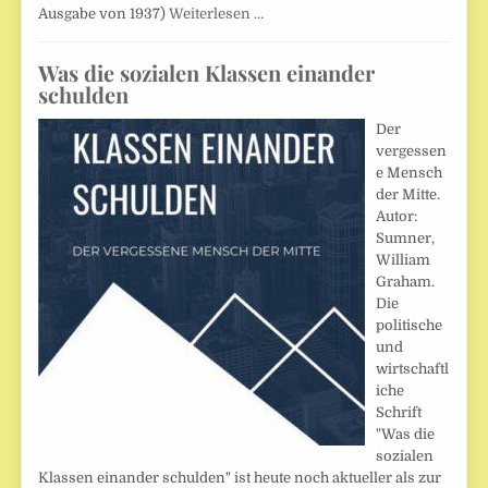
Ausgabe von 1937)
Weiterlesen …
Was die sozialen Klassen einander
schulden
Der
vergessen
e Mensch
der Mitte.
Autor:
Sumner,
William
Graham.
Die
politische
und
wirtschaftl
iche
Schrift
"Was die
sozialen
Klassen einander schulden" ist heute noch aktueller als zur