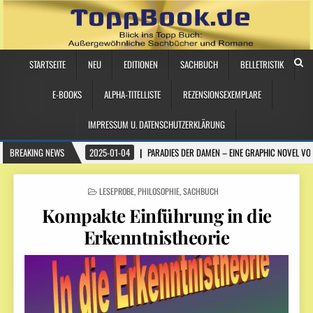
STARTSEITE
NEU
EDITIONEN
SACHBUCH
BELLETRISTIK
E-BOOKS
ALPHA-TITELLISTE
REZENSIONSEXEMPLARE
IMPRESSUM U. DATENSCHUTZERKLÄRUNG
BREAKING NEWS
2025-01-04
PARADIES DER DAMEN – EINE GRAPHIC NOVEL VO
POSTED
LESEPROBE
,
PHILOSOPHIE
,
SACHBUCH
IN
Kompakte Einführung in die
Erkenntnistheorie