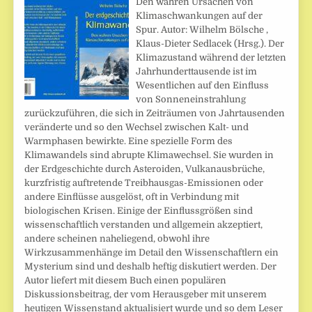
Den wahren Ursachen von
Klimaschwankungen auf der
Spur. Autor: Wilhelm Bölsche ,
Klaus-Dieter Sedlacek (Hrsg.). Der
Klimazustand während der letzten
Jahrhunderttausende ist im
Wesentlichen auf den Einfluss
von Sonneneinstrahlung
zurückzuführen, die sich in Zeiträumen von Jahrtausenden
veränderte und so den Wechsel zwischen Kalt- und
Warmphasen bewirkte. Eine spezielle Form des
Klimawandels sind abrupte Klimawechsel. Sie wurden in
der Erdgeschichte durch Asteroiden, Vulkanausbrüche,
kurzfristig auftretende Treibhausgas-Emissionen oder
andere Einflüsse ausgelöst, oft in Verbindung mit
biologischen Krisen. Einige der Einflussgrößen sind
wissenschaftlich verstanden und allgemein akzeptiert,
andere scheinen naheliegend, obwohl ihre
Wirkzusammenhänge im Detail den Wissenschaftlern ein
Mysterium sind und deshalb heftig diskutiert werden. Der
Autor liefert mit diesem Buch einen populären
Diskussionsbeitrag, der vom Herausgeber mit unserem
heutigen Wissenstand aktualisiert wurde und so dem Leser