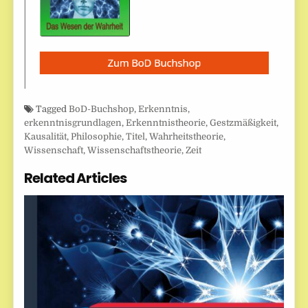
Tagged
BoD-Buchshop
,
Erkenntnis
,
erkenntnisgrundlagen
,
Erkenntnistheorie
,
Gestzmäßigkeit
,
Kausalität
,
Philosophie
,
Titel
,
Wahrheitstheorie
,
Wissenschaft
,
Wissenschaftstheorie
,
Zeit
Related Articles