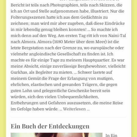
Bericht ist teils nach Photographien, teils nach Skizzen, die
ich an Ort und Stelle aufgenommen habe, illustriert. Nur die
Folterungsszenen hatte ich aus dem Gedächtnis zu
zeichnen; man wird mir aber zugeben, daß diese Eindrücke
in mir lebendig genug bleiben konnten! ... So machte ich
mich denn auf den Weg. Am ersten Tag ritt ich von Naini-Tal
nach Almora. Almora (1680 Meter über dem Meer) ist die
letzte Bergstation nach der Grenze zu, wo europäische oder
vielmehr angloindische Gesellschaft zu finden ist. Ich
machte es für einige Tage zu meinem Hauptquartier. Es war
meine Absicht, einige zuverlässige Bergbewohner, vielleicht
Gurkhas, als Begleiter zu mieten. ... Schwer lastete auf
meinem Gemüt die Frage der Erlangung von mutigen,
ehrlichen, elastischen und gesunden Trägern, die gegen
guten Lohn und gelegentliche Geschenke bereit sein
würden, sich den vielen Unbequemlichkeiten,
Entbehrungen und Gefahren auszusetzen, die meine Reise
im Gefolge haben würde. ...
Weiterlesen …
Ein Buch der Entdeckungen
In Ein