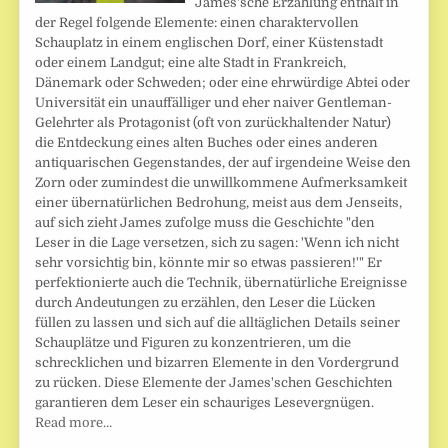
James'sche Erzählung enthält in
der Regel folgende Elemente: einen charaktervollen
Schauplatz in einem englischen Dorf, einer Küstenstadt
oder einem Landgut; eine alte Stadt in Frankreich,
Dänemark oder Schweden; oder eine ehrwürdige Abtei oder
Universität ein unauffälliger und eher naiver Gentleman-
Gelehrter als Protagonist (oft von zurückhaltender Natur)
die Entdeckung eines alten Buches oder eines anderen
antiquarischen Gegenstandes, der auf irgendeine Weise den
Zorn oder zumindest die unwillkommene Aufmerksamkeit
einer übernatürlichen Bedrohung, meist aus dem Jenseits,
auf sich zieht James zufolge muss die Geschichte "den
Leser in die Lage versetzen, sich zu sagen: 'Wenn ich nicht
sehr vorsichtig bin, könnte mir so etwas passieren!'" Er
perfektionierte auch die Technik, übernatürliche Ereignisse
durch Andeutungen zu erzählen, den Leser die Lücken
füllen zu lassen und sich auf die alltäglichen Details seiner
Schauplätze und Figuren zu konzentrieren, um die
schrecklichen und bizarren Elemente in den Vordergrund
zu rücken. Diese Elemente der James'schen Geschichten
garantieren dem Leser ein schauriges Lesevergnügen.
Read more…