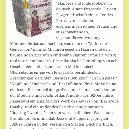
"Flappers and Philosophers" in
deutsch. Autor: Fitzgerald, F. Scott.
Fitzgerald schafft ein treffendes
Porträt von schönen,
eigensinnigen jungen Frauen und
ausschweifenden,
vagabundierenden jungen
Männer, die das ausmachten, was man die "Verlorene
Generation" nannte. Mit ihren gegelten Haaren und den
baumelnden Zigaretten sind seine Figuren raffiniert, witzig
und vor allem modern. Diese ikonische Sammlung von acht
Geschichten enthält zum ersten Mal in deutscher
Übersetzung einige von Fitzgeralds berühmtesten
Erzählungen, darunter "Bernices Bubikopf", "Der Eispalast",
"Kopf und Schultern" und "Der Offshore-Pirat". Sie ist heute
ein fester Bestandteil der großen amerikanischen Literatur
der Moderne und zeichnet das Amerika der 1920er Jahre.
Insgesamt ein einzigartiges Werk des Autors von "Der große
Gatsby" und ein treffendes Porträt der sogenannten
"Roaring Twenties", den von wirtschaftlichem Wachstum,
Prohibition, Kriminalität, Jazz und Flappern geprägten
1920er Jahren in den Vereinigten Staaten. Blick ins Buch: