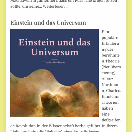
Machiavelli argumentiert, dass ein Fürst alle Mittel nutzen
sollte, um seine…
Weiterlesen …
Einstein und das Universum
Eine
populäre
Erläuteru
ng der
berühmte
n Theorie
(Neuübers
etzung).
Autor:
Nordman
n, Charles.
Einsteins
Theorien
haben
eine
tiefgreifen
de Revolution in der Wissenschaft herbeigeführt. In ihrem
Licht erscheint die Welt einfacher, koordinierter,