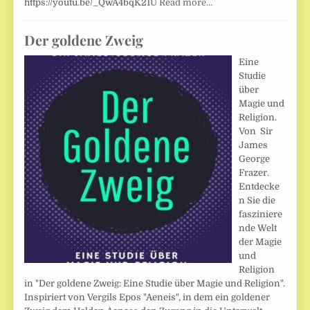
https://youtu.be/_QwA4bqK21U
Read more…
Der goldene Zweig
Eine
Studie
über
Magie und
Religion.
Von Sir
James
George
Frazer.
Entdecke
n Sie die
fasziniere
nde Welt
der Magie
und
Religion
in "Der goldene Zweig: Eine Studie über Magie und Religion".
Inspiriert von Vergils Epos "Aeneis", in dem ein goldener