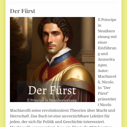
Der Fürst
Il Principe
in
Neuübers
etzung mit
einer
Einführun
g und
Anmerku
ngen.
Autor:
Machiavel
li, Nicolo.
In "Der
Fürst"
präsentier
t Nicolo
Machiavelli seine revolutionären Theorien über Macht und
Herrschaft. Das Buch ist eine unverzichtbare Lektüre für
jeden, der sich für Politik und Geschichte interessiert.