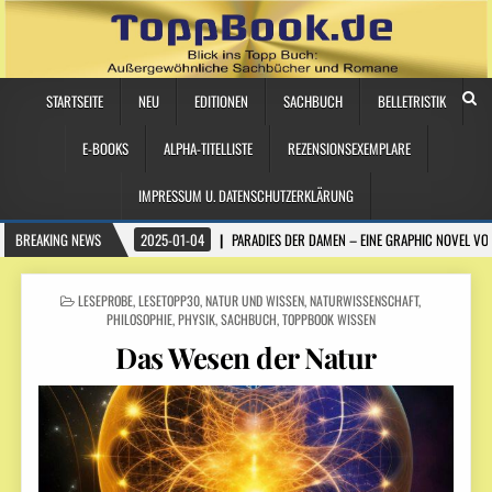
STARTSEITE
NEU
EDITIONEN
SACHBUCH
BELLETRISTIK
E-BOOKS
ALPHA-TITELLISTE
REZENSIONSEXEMPLARE
IMPRESSUM U. DATENSCHUTZERKLÄRUNG
BREAKING NEWS
2025-01-04
PARADIES DER DAMEN – EINE GRAPHIC NOVEL VO
POSTED
LESEPROBE
,
LESETOPP30
,
NATUR UND WISSEN
,
NATURWISSENSCHAFT
,
IN
PHILOSOPHIE
,
PHYSIK
,
SACHBUCH
,
TOPPBOOK WISSEN
Das Wesen der Natur