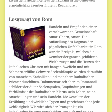
Zweig dem Helden Aeneas den Zugang in die Unterwelt
ermöglicht, präsentiert Ihnen…
Read more…
Losgesagt von Rom
Handeln und Empfinden einer
verschworenen Gemeinschaft.
Autor: Ohorn, Anton. Die
Aufstellung des Dogmas der
päpstlichen Unfehlbarkeit in Rom
war ein Ereignis, welches die
Gemüter der ganzen gebildeten
Welt bewegte und die Herzen der
katholischen Christen mit bangen Zweifeln und mit
Schmerz erfüllte. Schwere Seelenkämpfe wurden daraufhin
von manchem Katholiken und manchem katholischen
Priester durchlitten. Dokumentarisch aber im Romanstil
schildert der Autor Seelenqualen, Empfindungen und
Verhältnisse des katholischen Klerus, sein Leben, seine
Anschauungen und sein Handeln. Die Gestalten der
Erzählung sind wirkliche Typen und gezeichnet ohne jede
Gehässigkeit. Wie wird sich der Protagonist, ein
katholischer Priester entscheiden, um sich und seiner