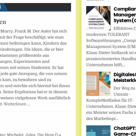
N
Complia
Managem
System (
nen
Effektives 
Murry, Frank M. Der Autor hat sich
modernen TOLERANT
mit der Frage beschäftigt, wie man
Softwarelösungen „Comp
nen beibringen kann, Kindern das
Management System (CMS
izubringen. Die Ideen, die er hier
Klaus-Dieter Sedlacek ist 
, stammen größtenteils aus
praxisorientiertes Handbu
ungen, Experimenten und
Unternehmen hilft,...
onen mit seinen Studenten. Er hat
Digitales
 jede gute Anregung, die von seinen
Meisterkl
n kam, zu bewahren und zu
n und möchte sich hiermit bei ihnen
Der Weg zu
. Seine Ergebnisse hat er in diesem
Umsatz -
sweisen vielgelesen Werk ausführlich
Komplettleitfaden für IT-
lt.
Weiterlesen …
Unternehmen. Klaus-Diete
ein Meister seines Fachs i
des Marketings...
ChatGPT:
Game-Ch
or: Michelet, Jules. Die Hexe (La