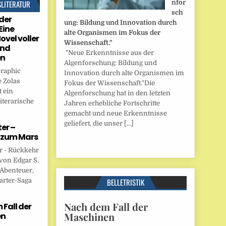
SLITERATUR
nfor
sch
der
ung: Bildung und Innovation durch
Eine
alte Organismen im Fokus der
ovel voller
Wissenschaft."
und
"Neue Erkenntnisse aus der
en
Algenforschung: Bildung und
Graphic
Innovation durch alte Organismen im
 Zolas
Fokus der Wissenschaft."Die
 ein
Algenforschung hat in den letzten
iterarische
Jahren erhebliche Fortschritte
gemacht und neue Erkenntnisse
geliefert, die unser […]
er –
 zum Mars
r - Rückkehr
von Edgar S.
 Abenteuer,
arter-Saga
BELLETRISTIK
Nach dem Fall der
Fall der
Maschinen
en