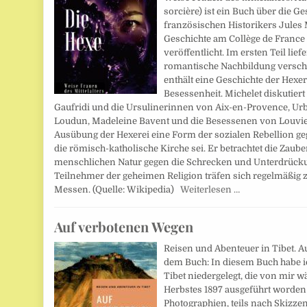
sorcière) ist ein Buch über die 
französischen Historikers Jules M
Geschichte am Collège de France 
veröffentlicht. Im ersten Teil lief
romantische Nachbildung verschi
enthält eine Geschichte der Hex
Besessenheit. Michelet diskutiert
Gaufridi und die Ursulinerinnen von Aix-en-Provence, Ur
Loudun, Madeleine Bavent und die Besessenen von Louviers
Ausübung der Hexerei eine Form der sozialen Rebellion g
die römisch-katholische Kirche sei. Er betrachtet die Zaube
menschlichen Natur gegen die Schrecken und Unterdrückun
Teilnehmer der geheimen Religion träfen sich regelmäßi
Messen. (Quelle: Wikipedia)
Weiterlesen …
Auf verbotenen Wegen
Reisen und Abenteuer in Tibet. A
dem Buch: In diesem Buch habe ic
Tibet niedergelegt, die von mir
Herbstes 1897 ausgeführt worden is
Photographien, teils nach Skizzen,