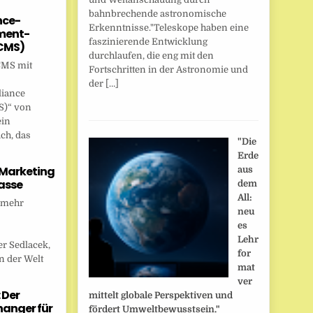
bahnbrechende astronomische
nce-
Erkenntnisse."Teleskope haben eine
ent-
faszinierende Entwicklung
CMS)
durchlaufen, die eng mit den
CMS mit
Fortschritten in der Astronomie und
der […]
liance
)“ von
ein
ch, das
"Die
Erde
 Marketing
aus
asse
dem
All:
 mehr
neu
es
Lehr
r Sedlacek,
for
n der Welt
mat
ver
 Der
mittelt globale Perspektiven und
anger für
fördert Umweltbewusstsein."