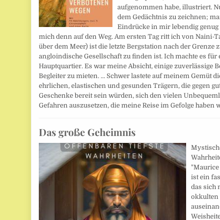
aufgenommen habe, illustriert. N
dem Gedächtnis zu zeichnen; man
Eindrücke in mir lebendig genug 
mich denn auf den Weg. Am ersten Tag ritt ich von Naini-
über dem Meer) ist die letzte Bergstation nach der Grenze
angloindische Gesellschaft zu finden ist. Ich machte es fü
Hauptquartier. Es war meine Absicht, einige zuverlässige B
Begleiter zu mieten. ... Schwer lastete auf meinem Gemüt d
ehrlichen, elastischen und gesunden Trägern, die gegen gu
Geschenke bereit sein würden, sich den vielen Unbequem
Gefahren auszusetzen, die meine Reise im Gefolge haben wü
Das große Geheimnis
Mystische
Wahrheite
"Maurice
ist ein f
das sich
okkulten
auseinand
Weisheite