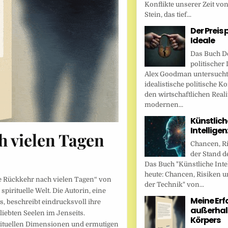
Konflikte unserer Zeit vo
Stein, das tief...
Der Preis 
Ideale
Das Buch De
politischer 
Alex Goodman untersucht
idealistische politische K
den wirtschaftlichen Reali
modernen...
Künstlich
Intellige
 vielen Tagen
Chancen, R
der Stand d
Das Buch "Künstliche Inte
heute: Chancen, Risiken u
 Rückkehr nach vielen Tagen“ von
der Technik" von...
spirituelle Welt. Die Autorin, eine
Meine Er
, beschreibt eindrucksvoll ihre
außerhal
iebten Seelen im Jenseits.
Körpers
irituellen Dimensionen und ermutigen