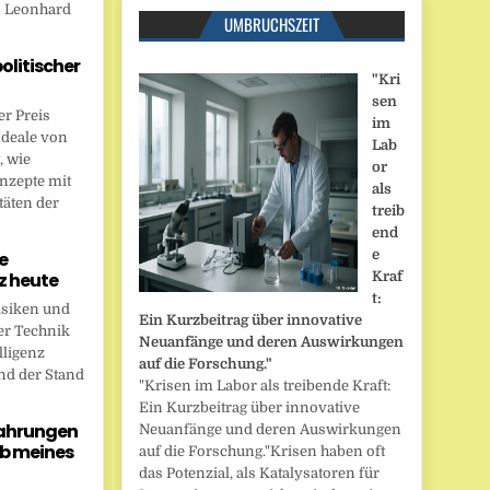
n Leonhard
UMBRUCHSZEIT
politischer
"Kri
sen
r Preis
im
Ideale von
Lab
, wie
or
onzepte mit
als
täten der
treib
end
e
e
nz heute
Kraf
t:
isiken und
Ein Kurzbeitrag über innovative
er Technik
Neuanfänge und deren Auswirkungen
lligenz
auf die Forschung."
nd der Stand
"Krisen im Labor als treibende Kraft:
Ein Kurzbeitrag über innovative
fahrungen
Neuanfänge und deren Auswirkungen
b meines
auf die Forschung."Krisen haben oft
das Potenzial, als Katalysatoren für