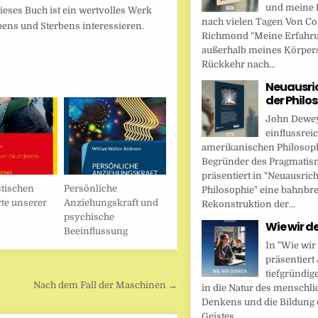
und meine 
eses Buch ist ein wertvolles Werk
nach vielen Tagen Von Cor
Lebens und Sterbens interessieren.
Richmond "Meine Erfahr
außerhalb meines Körper
Rückkehr nach...
Neuausri
der Philo
John Dewey,
einflussrei
amerikanischen Philosop
Begründer des Pragmatis
präsentiert in "Neuausric
stischen
Persönliche
Philosophie" eine bahnbr
te unserer
Anziehungskraft und
Rekonstruktion der...
psychische
Wie wir d
Beeinflussung
In "Wie wir
präsentier
tiefgründig
Nach dem Fall der Maschinen →
in die Natur des menschl
Denkens und die Bildung 
Geistes....