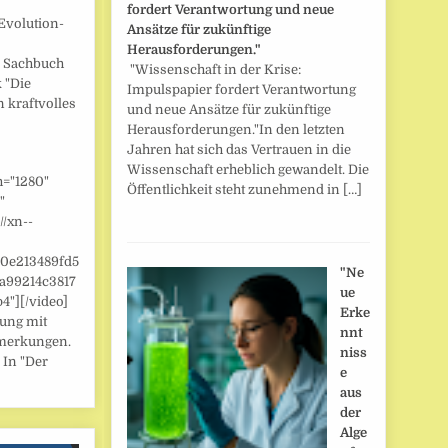
fordert Verantwortung und neue
Evolution-
Ansätze für zukünftige
Herausforderungen."
] Sachbuch
"Wissenschaft in der Krise:
 "Die
Impulspapier fordert Verantwortung
n kraftvolles
und neue Ansätze für zukünftige
Herausforderungen."In den letzten
Jahren hat sich das Vertrauen in die
Wissenschaft erheblich gewandelt. Die
h="1280"
Öffentlichkeit steht zunehmend in […]
"
//xn--
/0e213489fd5
"Ne
a99214c3817
ue
"][/video]
Erke
zung mit
nnt
merkungen.
niss
 In "Der
e
aus
der
Alge