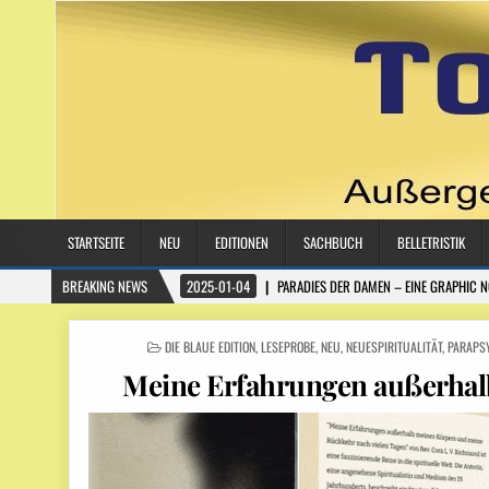
STARTSEITE
NEU
EDITIONEN
SACHBUCH
BELLETRISTIK
BREAKING NEWS
2025-01-04
PARADIES DER DAMEN – EINE GRAPHIC 
POSTED
DIE BLAUE EDITION
,
LESEPROBE
,
NEU
,
NEUESPIRITUALITÄT
,
PARAPS
IN
Meine Erfahrungen außerhal