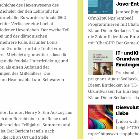
Java-Ent
Geschichte des Hexenwesens des
ichelet, der den Lehrstuhl für
[embed]http
innehatte. Es wurde erstmals 1862
OfmXIpt6Npg[/embed]
ert der Verfasser eine höchst
Programmieren mit Chat
edener Hexenleben. Der zweite Teil
Klaus-Dieter Sedlacek Tau
erei und der dämonischen
die Zukunft der Java-Ent
 mehrere Fälle, darunter Louis
mit "ChatGPT: Der Game-Ch
ban Grandier und die Teufel von
IT- und KI
. Michelet argumentiert, dass die
Grundwis
egen die feudale Unterdrückung und
Einsteige
rei als einen Aufstand der
Praxisnah, 
gen des Mittelalters. Die
prägnant. Autor: Sedlacek,
g zum Hexensabbat und Schwarzen
Dieter. Entdecken Sie "IT-
Grundwissen für Einsteig
Klaus-Dieter Sedlacek - das
Die Evolut
Liebe
utor: Landor, Henry S. Ein Auszug aus
h den Bericht über eine Reise nach
[video widt
 während des Frühjahrs, Sommers und
height="720
t. Der Bericht ist teils nach
mp4="https://xn--toppbche
 die ich an Ort und Stelle