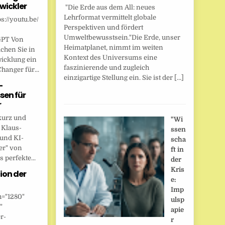
wickler
"Die Erde aus dem All: neues
Lehrformat vermittelt globale
s://youtu.be/
Perspektiven und fördert
Umweltbewusstsein."Die Erde, unser
GPT Von
Heimatplanet, nimmt im weiten
chen Sie in
Kontext des Universums eine
wicklung ein
faszinierende und zugleich
anger für...
einzigartige Stellung ein. Sie ist der […]
-
sen für
r
kurz und
"Wi
 Klaus-
ssen
 und KI-
scha
er" von
ft in
 perfekte...
der
Kris
ion der
e:
Imp
h="1280"
ulsp
"
apie
r-
r