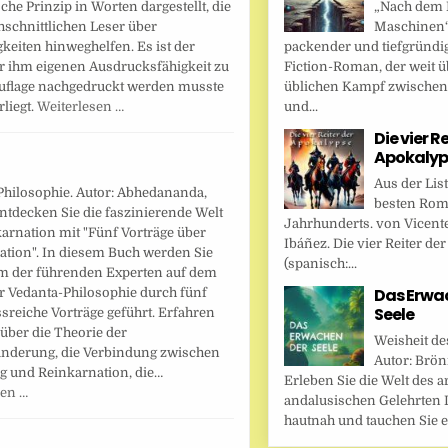
„Nach dem F
che Prinzip in Worten dargestellt, die
Maschinen“ 
hschnittlichen Leser über
packender und tiefgründi
keiten hinweghelfen. Es ist der
Fiction-Roman, der weit ü
er ihm eigenen Ausdrucksfähigkeit zu
üblichen Kampf zwische
auflage nachgedruckt werden musste
und...
liegt.
Weiterlesen …
Die vier R
Apokalyp
Aus der Lis
Philosophie. Autor: Abhedananda,
besten Rom
ntdecken Sie die faszinierende Welt
Jahrhunderts. von Vicent
arnation mit "Fünf Vorträge über
Ibáñez. Die vier Reiter de
ation". In diesem Buch werden Sie
(spanisch:...
m der führenden Experten auf dem
Das Erwa
r Vedanta-Philosophie durch fünf
Seele
sreiche Vorträge geführt. Erfahren
über die Theorie der
Weisheit de
nderung, die Verbindung zwischen
Autor: Brönn
g und Reinkarnation, die…
Erleben Sie die Welt des a
sen …
andalusischen Gelehrten I
hautnah und tauchen Sie ei