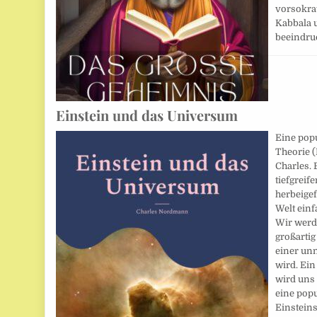
vorsokra
Kabbala u
beeindru
Einstein und das Universum
Eine pop
Theorie 
Charles. 
tiefgreif
herbeigef
Welt einf
Wir werd
großartig
einer un
wird. Ei
wird uns
eine pop
Einstein