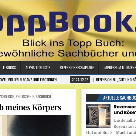
E-BOOKS
ALPHA-TITELLISTE
REZENSIONSEXEMPLARE
IMPRESSUM U. DATEN
NOVEL VOLLER ELEGANZ UND EMOTIONEN
2024-12-15
REZENSION ZU „GUT UND B
YCHOLOGIE
,
PHILOSOPHIE
,
SACHBUCH
AKTUELLE SACHBÜ
b meines Körpers
Rezension
und Böse
Die detaillie
Rezension 
Gut und Böse – Macht und