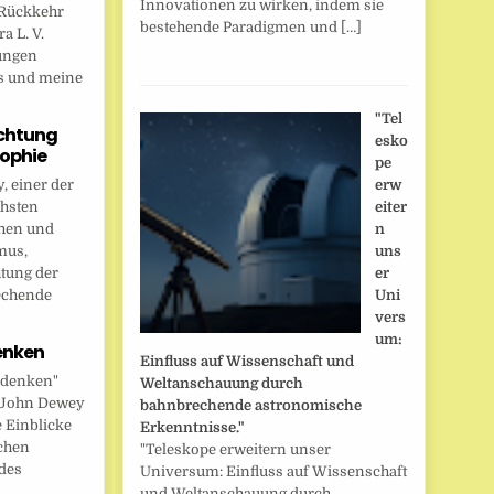
Innovationen zu wirken, indem sie
Rückkehr
bestehende Paradigmen und […]
a L. V.
ungen
s und meine
"Tel
chtung
esko
sophie
pe
 einer der
erw
chsten
eiter
hen und
n
mus,
uns
htung der
er
echende
Uni
vers
um:
enken
Einfluss auf Wissenschaft und
 denken"
Weltanschauung durch
t John Dewey
bahnbrechende astronomische
e Einblicke
Erkenntnisse."
ichen
"Teleskope erweitern unser
des
Universum: Einfluss auf Wissenschaft
und Weltanschauung durch