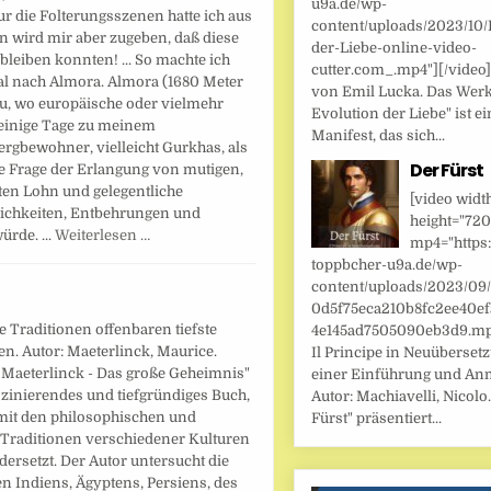
u9a.de/wp-
ur die Folterungsszenen hatte ich aus
content/uploads/2023/10/
 wird mir aber zugeben, daß diese
der-Liebe-online-video-
bleiben konnten! ... So machte ich
cutter.com_.mp4"][/video
Tal nach Almora. Almora (1680 Meter
von Emil Lucka. Das Werk
 zu, wo europäische oder vielmehr
Evolution der Liebe" ist ei
r einige Tage zu meinem
Manifest, das sich...
ergbewohner, vielleicht Gurkhas, als
Der Fürst
ie Frage der Erlangung von mutigen,
ten Lohn und gelegentliche
[video widt
lichkeiten, Entbehrungen und
height="720
rde. ...
Weiterlesen …
mp4="https:
toppbcher-u9a.de/wp-
content/uploads/2023/09
0d5f75eca210b8fc2ee40ef
 Traditionen offenbaren tiefste
4e145ad7505090eb3d9.mp4
n. Autor: Maeterlinck, Maurice.
Il Principe in Neuüberset
 Maeterlinck - Das große Geheimnis"
einer Einführung und An
aszinierendes und tiefgründiges Buch,
Autor: Machiavelli, Nicolo.
 mit den philosophischen und
Fürst" präsentiert...
 Traditionen verschiedener Kulturen
ersetzt. Der Autor untersucht die
n Indiens, Ägyptens, Persiens, des