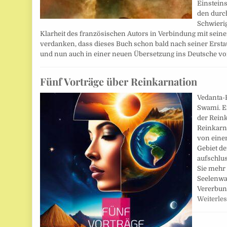
Einsteins
den durc
Schwierig
Klarheit des französischen Autors in Verbindung mit sein
verdanken, dass dieses Buch schon bald nach seiner Erst
und nun auch in einer neuen Übersetzung ins Deutsche vor
Fünf Vorträge über Reinkarnation
Vedanta-
Swami. E
der Reink
Reinkarn
von eine
Gebiet de
aufschlus
Sie mehr 
Seelenwa
Vererbun
Weiterle