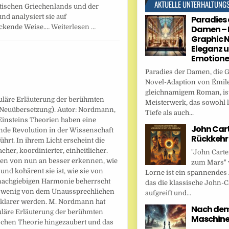
AKTUELLE UNTERHALTUNG
tischen Griechenlands und der
nd analysiert sie auf
Paradies 
ckende Weise.…
Weiterlesen …
Damen – 
Graphic N
Eleganz 
Emotion
Paradies der Damen, die 
Novel-Adaption von Émile
gleichnamigem Roman, ist
uläre Erläuterung der berühmten
Meisterwerk, das sowohl l
(Neuübersetzung). Autor: Nordmann,
Tiefe als auch...
Einsteins Theorien haben eine
John Cart
ende Revolution in der Wissenschaft
Rückkehr
ührt. In ihrem Licht erscheint die
acher, koordinierter, einheitlicher.
"John Carte
en von nun an besser erkennen, wie
zum Mars" 
 und kohärent sie ist, wie sie von
Lorne ist ein spannendes
nachgiebigen Harmonie beherrscht
das die klassische John-C
n wenig von dem Unaussprechlichen
aufgreift und...
 klarer werden. M. Nordmann hat
Nach dem 
uläre Erläuterung der berühmten
Maschin
schen Theorie hingezaubert und das