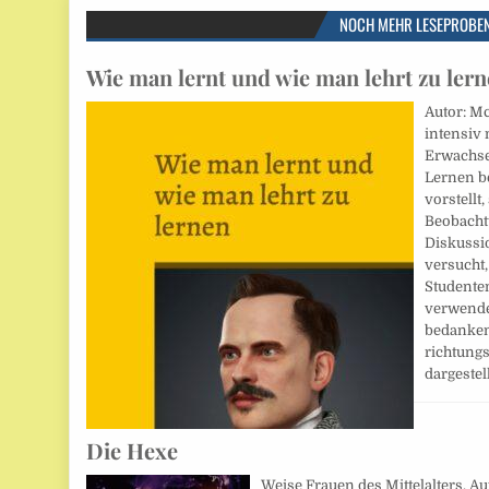
NOCH MEHR LESEPROBE
Wie man lernt und wie man lehrt zu ler
Autor: Mc
intensiv 
Erwachse
Lernen be
vorstellt
Beobacht
Diskussi
versucht,
Studente
verwende
bedanken
richtung
dargestel
Die Hexe
Weise Frauen des Mittelalters. Aut