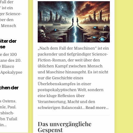
all der
ist ein
ger Science-
ber den
n Mensch
eiter der
se
„Nach dem Fall der Maschinen“ ist ein
packender und tiefgründiger Science-
te der 100
Fiction-Roman, der weit über den
ane des 20.
üblichen Kampf zwischen Mensch
e Blasco
und Maschine hinausgeht. Es ist nicht
r Apokalypse
nur die Geschichte eines
Überlebenskampfes in einer
chen der
postapokalyptischen Welt, sondern
eine kluge Reflexion über
s Ostens.
Verantwortung, Macht und den
le, Paul.
schwierigen Balanceakt…
Read more…
rabisch-
bn Tufail
Das unvergängliche
n...
Gespenst