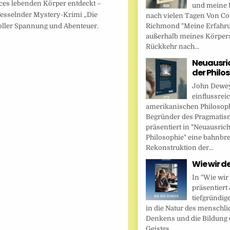
ces lebenden Körper entdeckt –
und meine 
fesselnder Mystery-Krimi „Die
nach vielen Tagen Von Cor
 voller Spannung und Abenteuer.
Richmond "Meine Erfahr
außerhalb meines Körper
Rückkehr nach...
Neuausri
der Philo
John Dewey,
einflussrei
amerikanischen Philosop
Begründer des Pragmatis
präsentiert in "Neuausric
Philosophie" eine bahnbr
Rekonstruktion der...
Wie wir d
In "Wie wir
präsentier
tiefgründig
in die Natur des menschl
Denkens und die Bildung 
Geistes....