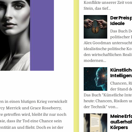
Konflikte unserer Zeit vo
Stein, das tief...
Der Preis 
Ideale
Das Buch De
politischer 
Alex Goodman untersucht
idealistische politische K
den wirtschaftlichen Reali
modernen...
Künstlich
Intellige
Chancen, R
der Stand d
Das Buch "Künstliche Inte
heute: Chancen, Risiken u
n in einen blutigen Krieg verwickelt
der Technik" von...
ercy Merrick und Grace Roseberry,
e getroffen wird, bleibt ihr nur noch
Meine Er
außerhal
sie, dass ihr Tod eine Chance sein
Körpers
ität an und flieht. Doch es ist der