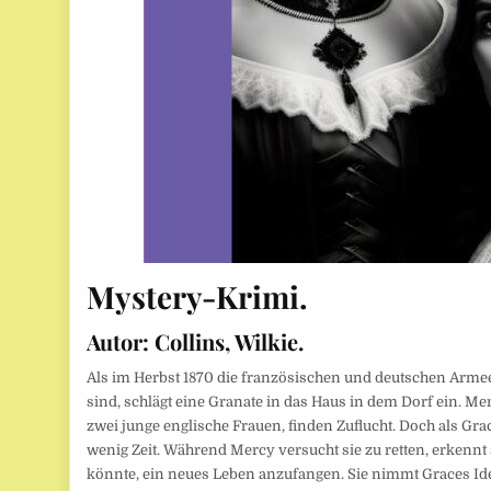
Mystery-Krimi.
Autor:
Collins, Wilkie.
Als im Herbst 1870 die französischen und deutschen Armee
sind, schlägt eine Granate in das Haus in dem Dorf ein. M
zwei junge englische Frauen, finden Zuflucht. Doch als Grac
wenig Zeit. Während Mercy versucht sie zu retten, erkennt 
könnte, ein neues Leben anzufangen. Sie nimmt Graces Ident