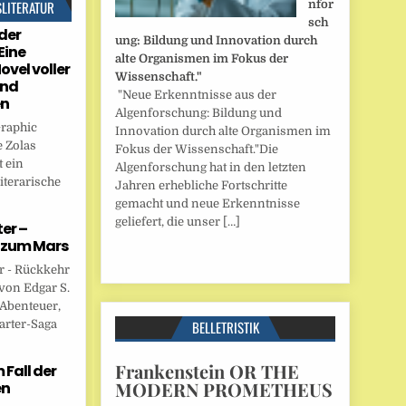
SLITERATUR
nfor
sch
der
ung: Bildung und Innovation durch
Eine
alte Organismen im Fokus der
ovel voller
Wissenschaft."
und
"Neue Erkenntnisse aus der
en
Algenforschung: Bildung und
Graphic
Innovation durch alte Organismen im
 Zolas
Fokus der Wissenschaft."Die
 ein
Algenforschung hat in den letzten
iterarische
Jahren erhebliche Fortschritte
gemacht und neue Erkenntnisse
geliefert, die unser […]
er –
 zum Mars
r - Rückkehr
von Edgar S.
 Abenteuer,
arter-Saga
BELLETRISTIK
Frankenstein OR THE
Fall der
MODERN PROMETHEUS
en