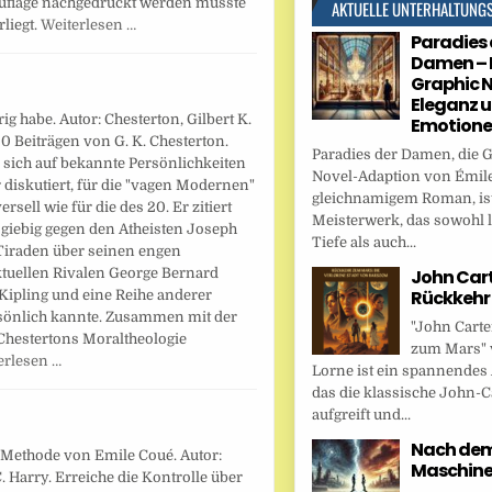
auflage nachgedruckt werden musste
AKTUELLE UNTERHALTUNG
liegt.
Weiterlesen …
Paradies 
Damen – 
Graphic N
Eleganz 
ig habe. Autor: Chesterton, Gilbert K.
Emotion
0 Beiträgen von G. K. Chesterton.
Paradies der Damen, die 
 sich auf bekannte Persönlichkeiten
Novel-Adaption von Émile
 diskutiert, für die "vagen Modernen"
gleichnamigem Roman, ist
sell wie für die des 20. Er zitiert
Meisterwerk, das sowohl l
sgiebig gegen den Atheisten Joseph
Tiefe als auch...
 Tiraden über seinen engen
John Cart
ktuellen Rivalen George Bernard
Rückkehr
 Kipling und eine Reihe anderer
persönlich kannte. Zusammen mit der
"John Carte
 Chestertons Moraltheologie
zum Mars" 
erlesen …
Lorne ist ein spannendes
das die klassische John-C
aufgreift und...
Nach dem 
 Methode von Emile Coué. Autor:
Maschin
. Harry. Erreiche die Kontrolle über