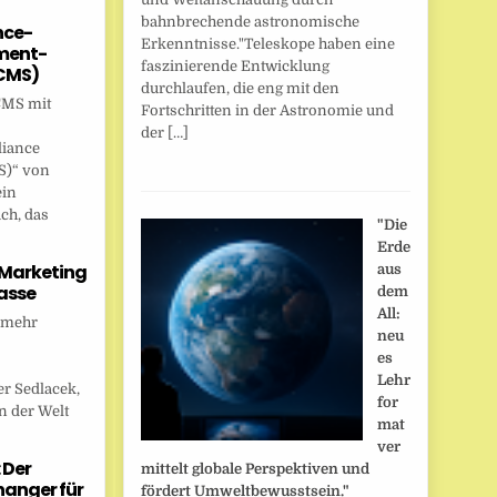
bahnbrechende astronomische
nce-
Erkenntnisse."Teleskope haben eine
ent-
faszinierende Entwicklung
CMS)
durchlaufen, die eng mit den
CMS mit
Fortschritten in der Astronomie und
der […]
liance
)“ von
ein
ch, das
"Die
Erde
 Marketing
aus
asse
dem
All:
 mehr
neu
es
Lehr
r Sedlacek,
for
n der Welt
mat
ver
 Der
mittelt globale Perspektiven und
anger für
fördert Umweltbewusstsein."