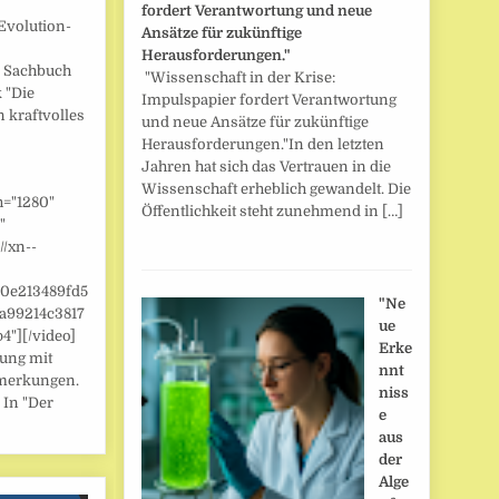
fordert Verantwortung und neue
Evolution-
Ansätze für zukünftige
Herausforderungen."
] Sachbuch
"Wissenschaft in der Krise:
 "Die
Impulspapier fordert Verantwortung
n kraftvolles
und neue Ansätze für zukünftige
Herausforderungen."In den letzten
Jahren hat sich das Vertrauen in die
Wissenschaft erheblich gewandelt. Die
h="1280"
Öffentlichkeit steht zunehmend in […]
"
//xn--
/0e213489fd5
"Ne
a99214c3817
ue
"][/video]
Erke
zung mit
nnt
merkungen.
niss
 In "Der
e
aus
der
Alge