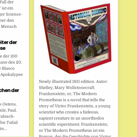
all der
ist ein
ger Science-
ber den
n Mensch
eiter der
se
te der 100
ane des 20.
e Blasco
r Apokalypse
Newly illustrated 1831 edition. Autor:
Shelley, Mary Wollstonecraft.
chen der
Frankenstein; or, The Modern
Prometheus is a novel that tells the
s Ostens.
story of Victor Frankenstein, a young
le, Paul.
scientist who creates a hideous,
rabisch-
sapient creature in an unorthodox
bn Tufail
scientific experiment. Frankenstein;
n...
or The Modern Prometheus ist ein
Roman, der die Geschichte von Victor