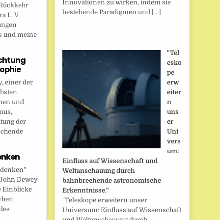
Innovationen zu wirken, indem sie
Rückkehr
bestehende Paradigmen und […]
a L. V.
ungen
s und meine
"Tel
chtung
esko
sophie
pe
 einer der
erw
chsten
eiter
hen und
n
mus,
uns
htung der
er
echende
Uni
vers
um:
enken
Einfluss auf Wissenschaft und
 denken"
Weltanschauung durch
t John Dewey
bahnbrechende astronomische
e Einblicke
Erkenntnisse."
ichen
"Teleskope erweitern unser
des
Universum: Einfluss auf Wissenschaft
und Weltanschauung durch