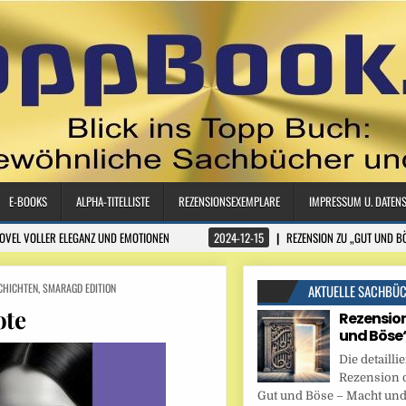
E-BOOKS
ALPHA-TITELLISTE
REZENSIONSEXEMPLARE
IMPRESSUM U. DATEN
NOVEL VOLLER ELEGANZ UND EMOTIONEN
2024-12-15
REZENSION ZU „GUT UND B
CHICHTEN
,
SMARAGD EDITION
AKTUELLE SACHBÜ
ote
Rezension
und Böse
Die detaillie
Rezension 
Gut und Böse – Macht und