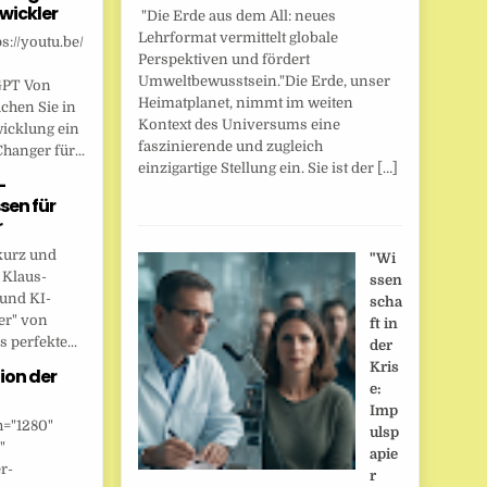
wickler
"Die Erde aus dem All: neues
Lehrformat vermittelt globale
s://youtu.be/
Perspektiven und fördert
Umweltbewusstsein."Die Erde, unser
GPT Von
Heimatplanet, nimmt im weiten
chen Sie in
Kontext des Universums eine
wicklung ein
faszinierende und zugleich
anger für...
einzigartige Stellung ein. Sie ist der […]
-
sen für
r
kurz und
"Wi
 Klaus-
ssen
 und KI-
scha
er" von
ft in
 perfekte...
der
Kris
ion der
e:
Imp
h="1280"
ulsp
"
apie
r-
r