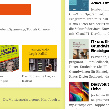
Java-Ent
[embed]http
OfmXIpt6Npg[/embed]
Programmieren mit Chat
Klaus-Dieter Sedlacek Tau
die Zukunft der Java-Ent
Leben
,
Spannung
,
Tod als Chance
mit "ChatGPT: Der Game-Ch
IT- und KI
Grundwis
Einsteige
Praxisnah, 
prägnant. Autor: Sedlacek,
Dieter. Entdecken Sie "IT-
Grundwissen für Einsteig
der
Das Boolesche Logik-
Klaus-Dieter Sedlacek - das
ungen
Kalkül
Die Evolut
Liebe
[video widt
Dr. Montessoris eigenes Handbuch →
height="720
mp4="https://xn--toppbche