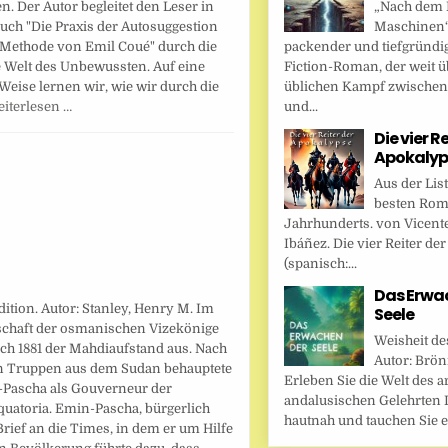
„Nach dem F
n. Der Autor begleitet den Leser in
Maschinen“ 
uch "Die Praxis der Autosuggestion
packender und tiefgründi
 Methode von Emil Coué" durch die
Fiction-Roman, der weit ü
 Welt des Unbewussten. Auf eine
üblichen Kampf zwische
Weise lernen wir, wie wir durch die
und...
iterlesen …
Die vier R
Apokalyp
Aus der Lis
besten Rom
Jahrhunderts. von Vicent
Ibáñez. Die vier Reiter de
(spanisch:...
Das Erwa
tion. Autor: Stanley, Henry M. Im
Seele
rschaft der osmanischen Vizekönige
Weisheit de
h 1881 der Mahdiaufstand aus. Nach
Autor: Brönn
n Truppen aus dem Sudan behauptete
Erleben Sie die Welt des a
-Pascha als Gouverneur der
andalusischen Gelehrten I
quatoria. Emin-Pascha, bürgerlich
hautnah und tauchen Sie ei
rief an die Times, in dem er um Hilfe