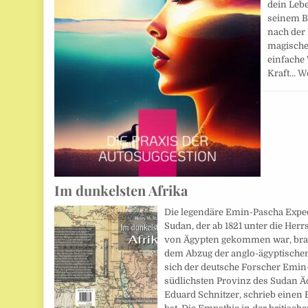
dein Lebe
seinem B
nach der
magische
einfache 
Kraft…
We
Im dunkelsten Afrika
Die legendäre Emin-Pascha Expedi
Sudan, der ab 1821 unter die Her
von Ägypten gekommen war, brac
dem Abzug der anglo-ägyptische
sich der deutsche Forscher Emin
südlichsten Provinz des Sudan Ä
Eduard Schnitzer, schrieb einen B