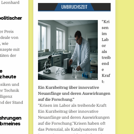
n Leonhard
UMBRUCHSZEIT
politischer
"Kri
sen
r Preis
im
Ideale von
Lab
, wie
or
onzepte mit
als
täten der
treib
end
e
e
nz heute
Kraf
t:
isiken und
Ein Kurzbeitrag über innovative
er Technik
Neuanfänge und deren Auswirkungen
lligenz
auf die Forschung."
nd der Stand
"Krisen im Labor als treibende Kraft:
Ein Kurzbeitrag über innovative
fahrungen
Neuanfänge und deren Auswirkungen
b meines
auf die Forschung."Krisen haben oft
das Potenzial, als Katalysatoren für