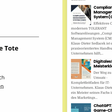
Complia
Managem
System (
Effektives 
modernen TOLERANT
Softwarelösungen „Comp
Management System (CMS
Klaus-Dieter Sedlacek ist 
praxisorientiertes Handbu
Unternehmen hilft,...
Digitales
Meisterkl
Der Weg zu
Umsatz -
Komplettleitfaden für IT-
Unternehmen. Klaus-Diete
ein Meister seines Fachs i
des Marketings...
ChatGPT:
Game-Ch