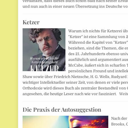
verdanken, dass dieses Buch schon bald nach seiner Erst
und nun auch in einer neuen Übersetzung ins Deutsche vor
Ketzer
Warum ich nichts für Ketzerei übr
"Ketzer" ist eine Sammlung von 2
Während die Kapitel von "Ketzer"
beziehen, sind die Themen, die er
des 21. Jahrhunderts ebenso univer
ausführlich und argumentiert au
McCabe, äußert sich in scharfen
persönlichen Freund und intelle
Shaw sowie über Friedrich Nietzsche, H. G. Wells, Rudyard
wichtiger Intellektueller seiner Zeit, von denen er viele 
Orthodoxie wird dieses Buch als zentraler Bestandteil von
angesehen, die heutige Leser nach wie vor fasziniert.
Weit
Die Praxis der Autosuggestion
Nach der
Brooks, C