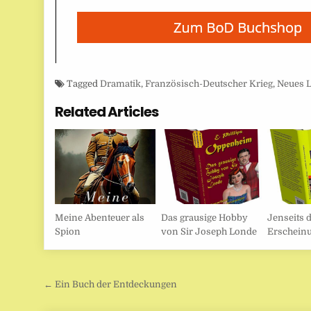
Tagged
Dramatik
,
Französisch-Deutscher Krieg
,
Neues 
Related Articles
Meine Abenteuer als
Das grausige Hobby
Jenseits 
Spion
von Sir Joseph Londe
Erschein
Beitragsnavigation
← Ein Buch der Entdeckungen