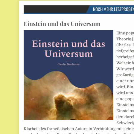
NOCH MEHR LESEPROBE
Einstein und das Universum
Eine pop
Theorie 
Charles. 
tiefgreif
herbeigef
Welt einf
Wir werd
großartig
einer un
wird. Ei
wird uns
eine pop
Einstein
Einsteins
den durc
Schwierig
Klarheit des französischen Autors in Verbindung mit sein