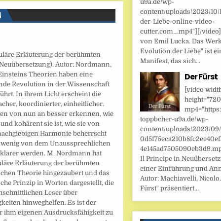
u9a.de/wp-
content/uploads/2023/10/
N
der-Liebe-online-video-
cutter.com_.mp4"][/video
von Emil Lucka. Das Werk
Evolution der Liebe" ist ei
uläre Erläuterung der berühmten
Manifest, das sich...
(Neuübersetzung). Autor: Nordmann,
Einsteins Theorien haben eine
Der Fürst
ende Revolution in der Wissenschaft
[video widt
ührt. In ihrem Licht erscheint die
height="720
acher, koordinierter, einheitlicher.
mp4="https:
en von nun an besser erkennen, wie
toppbcher-u9a.de/wp-
 und kohärent sie ist, wie sie von
content/uploads/2023/09
nachgiebigen Harmonie beherrscht
0d5f75eca210b8fc2ee40ef
n wenig von dem Unaussprechlichen
4e145ad7505090eb3d9.mp4
 klarer werden. M. Nordmann hat
Il Principe in Neuüberset
uläre Erläuterung der berühmten
einer Einführung und An
schen Theorie hingezaubert und das
Autor: Machiavelli, Nicolo.
che Prinzip in Worten dargestellt, die
Fürst" präsentiert...
hschnittlichen Leser über
keiten hinweghelfen. Es ist der
er ihm eigenen Ausdrucksfähigkeit zu