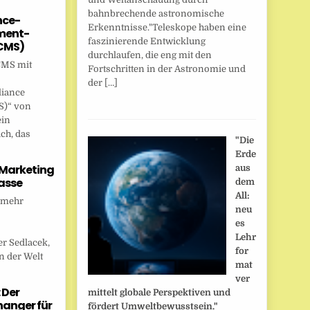
bahnbrechende astronomische
nce-
Erkenntnisse."Teleskope haben eine
ent-
faszinierende Entwicklung
CMS)
durchlaufen, die eng mit den
CMS mit
Fortschritten in der Astronomie und
der […]
liance
)“ von
ein
ch, das
"Die
Erde
 Marketing
aus
asse
dem
All:
 mehr
neu
es
Lehr
r Sedlacek,
for
n der Welt
mat
ver
 Der
mittelt globale Perspektiven und
anger für
fördert Umweltbewusstsein."