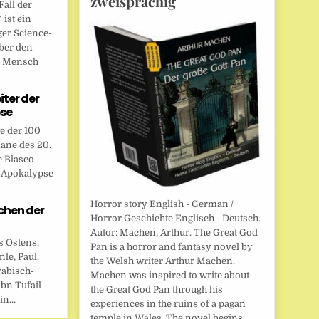
zweisprachig
all der
ist ein
ger Science-
ber den
n Mensch
eiter der
se
te der 100
ane des 20.
e Blasco
r Apokalypse
Horror story English - German /
chen der
Horror Geschichte Englisch - Deutsch.
Autor: Machen, Arthur. The Great God
s Ostens.
Pan is a horror and fantasy novel by
le, Paul.
the Welsh writer Arthur Machen.
rabisch-
Machen was inspired to write about
bn Tufail
the Great God Pan through his
n...
experiences in the ruins of a pagan
temple in Wales. The novel begins