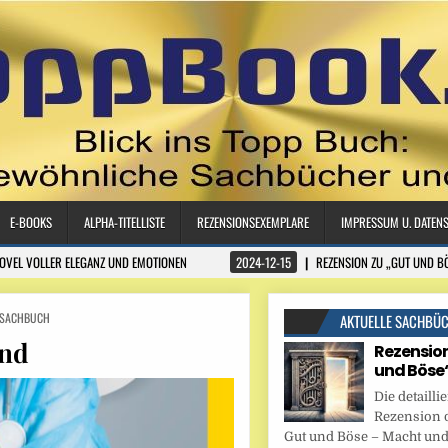
E-BOOKS
ALPHA-TITELLISTE
REZENSIONSEXEMPLARE
IMPRESSUM U. DATEN
NOVEL VOLLER ELEGANZ UND EMOTIONEN
2024-12-15
REZENSION ZU „GUT UND B
SACHBUCH
AKTUELLE SACHBÜ
und
Rezension
und Böse
Die detaillie
Rezension 
Gut und Böse – Macht und