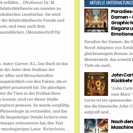
AKTUELLE UNTERHALTUNG
erfüllen ... (Professor Dr. M.
 Relativitätstheorie am meisten zu
Paradies 
sikalischen Lesebücher. Sie wird
Damen – 
er Relativitätstheorie Freude und
Graphic N
sein, und zwar auch dem
Eleganz 
auszublicken. (Monatsschrift für
Emotion
Paradies der Damen, die 
Novel-Adaption von Émile
gleichnamigem Roman, ist
Meisterwerk, das sowohl l
 Autor: Garner, R.L. Das Buch ist das
Tiefe als auch...
 die der Autor dem Studium der
John Cart
er Affen und Menschenaffen
Rückkehr
hauptsächlich von den Fakten, die er
gebiet gesammelt hat. Die günstigen
"John Carte
r die Tiere in der Freiheit ihres
zum Mars" 
 konnte, sind vor dieser Studie
Lorne ist ein spannendes
rgönnt gewesen. Es wurde sorgfältig
das die klassische John-C
e Phraseologie zu vermeiden, und das
aufgreift und...
le langwieriger Details lockern eine
Nach dem 
chtungen entnommen hat, den Text
Maschin
r wissbegierigen Leser.
Weiterlesen …