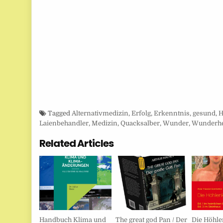
Tagged
Alternativmedizin
,
Erfolg
,
Erkenntnis
,
gesund
,
H
Laienbehandler
,
Medizin
,
Quacksalber
,
Wunder
,
Wunderhe
Related Articles
Handbuch Klima und
The great god Pan / Der
Die Höhle