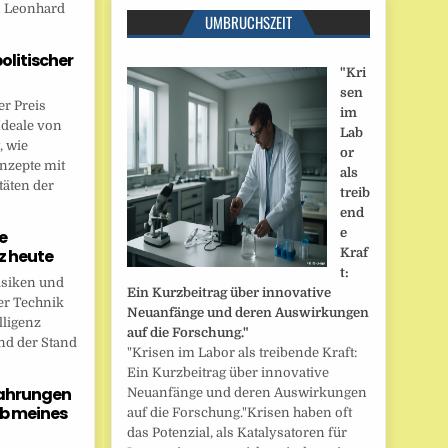
n Leonhard
UMBRUCHSZEIT
politischer
"Kri
sen
r Preis
im
Ideale von
Lab
, wie
or
onzepte mit
als
täten der
treib
end
e
e
nz heute
Kraf
t:
isiken und
Ein Kurzbeitrag über innovative
er Technik
Neuanfänge und deren Auswirkungen
lligenz
auf die Forschung."
nd der Stand
"Krisen im Labor als treibende Kraft:
Ein Kurzbeitrag über innovative
fahrungen
Neuanfänge und deren Auswirkungen
b meines
auf die Forschung."Krisen haben oft
das Potenzial, als Katalysatoren für