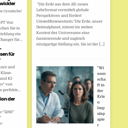
wickler
"Die Erde aus dem All: neues
Lehrformat vermittelt globale
s://youtu.be/
Perspektiven und fördert
Umweltbewusstsein."Die Erde, unser
GPT Von
Heimatplanet, nimmt im weiten
chen Sie in
Kontext des Universums eine
wicklung ein
faszinierende und zugleich
anger für...
einzigartige Stellung ein. Sie ist der […]
-
sen für
r
kurz und
"Wi
 Klaus-
ssen
 und KI-
scha
er" von
ft in
 perfekte...
der
Kris
ion der
e:
Imp
h="1280"
ulsp
"
apie
r-
r