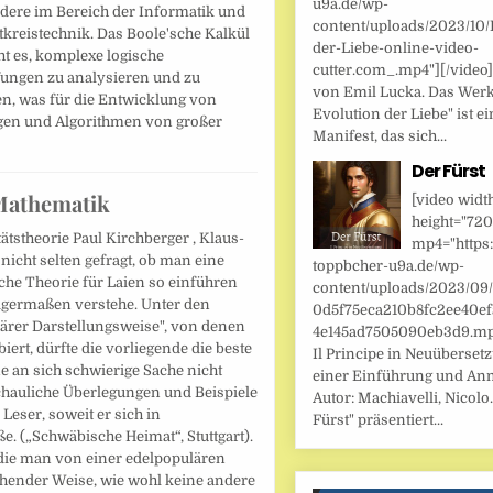
u9a.de/wp-
dere im Bereich der Informatik und
content/uploads/2023/10/
tkreistechnik. Das Boole'sche Kalkül
der-Liebe-online-video-
t es, komplexe logische
cutter.com_.mp4"][/video
ungen zu analysieren und zu
von Emil Lucka. Das Werk
en, was für die Entwicklung von
Evolution der Liebe" ist ei
gen und Algorithmen von großer
Manifest, das sich...
Der Fürst
 Mathematik
[video widt
height="720
tätstheorie Paul Kirchberger , Klaus-
mp4="https:
nicht selten gefragt, ob man eine
toppbcher-u9a.de/wp-
nsche Theorie für Laien so einführen
content/uploads/2023/09
inigermaßen verstehe. Unter den
0d5f75eca210b8fc2ee40ef
ärer Darstellungsweise", von denen
4e145ad7505090eb3d9.mp4
ert, dürfte die vorliegende die beste
Il Principe in Neuüberset
ne an sich schwierige Sache nicht
einer Einführung und An
hauliche Überlegungen und Beispiele
Autor: Machiavelli, Nicolo.
Leser, soweit er sich in
Fürst" präsentiert...
 („Schwäbische Heimat“, Stuttgart).
 die man von einer edelpopulären
ziehender Weise, wie wohl keine andere