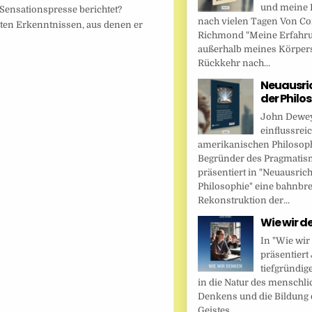
und meine 
ensationspresse berichtet?
nach vielen Tagen Von Cor
nten Erkenntnissen, aus denen er
Richmond "Meine Erfahr
außerhalb meines Körper
Rückkehr nach...
Neuausri
der Philo
John Dewey,
einflussrei
amerikanischen Philosop
Begründer des Pragmatis
präsentiert in "Neuausric
Philosophie" eine bahnbr
Rekonstruktion der...
Wie wir d
In "Wie wir
präsentier
tiefgründig
in die Natur des menschl
Denkens und die Bildung 
Geistes....