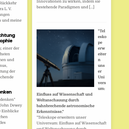
Innovationen zu wirken, indem sie
Rückkehr
bestehende Paradigmen und […]
a L. V.
ungen
s und meine
"Tel
chtung
esko
sophie
pe
 einer der
erw
chsten
eiter
hen und
n
mus,
uns
htung der
er
echende
Uni
vers
um:
enken
Einfluss auf Wissenschaft und
 denken"
Weltanschauung durch
t John Dewey
bahnbrechende astronomische
e Einblicke
Erkenntnisse."
ichen
"Teleskope erweitern unser
des
Universum: Einfluss auf Wissenschaft
und Weltanschauung durch