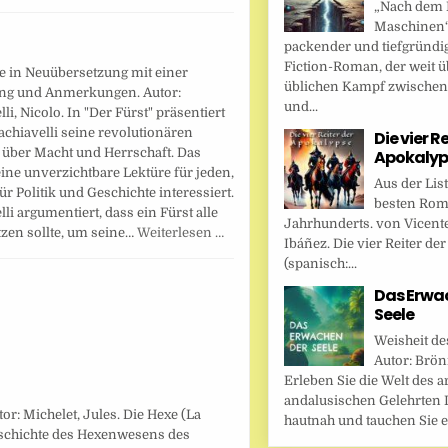
„Nach dem F
Maschinen“ 
packender und tiefgründi
Fiction-Roman, der weit ü
pe in Neuübersetzung mit einer
üblichen Kampf zwische
ng und Anmerkungen. Autor:
und...
li, Nicolo. In "Der Fürst" präsentiert
chiavelli seine revolutionären
Die vier R
 über Macht und Herrschaft. Das
Apokalyp
eine unverzichtbare Lektüre für jeden,
Aus der Lis
für Politik und Geschichte interessiert.
besten Rom
li argumentiert, dass ein Fürst alle
Jahrhunderts. von Vicent
tzen sollte, um seine…
Weiterlesen …
Ibáñez. Die vier Reiter de
(spanisch:...
Das Erwa
Seele
Weisheit de
Autor: Brönn
Erleben Sie die Welt des a
andalusischen Gelehrten I
or: Michelet, Jules. Die Hexe (La
hautnah und tauchen Sie ei
Geschichte des Hexenwesens des