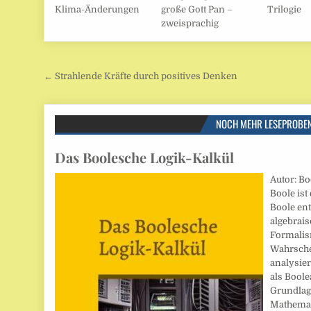
Klima-Änderungen
große Gott Pan –
Trilogie
zweisprachig
Beitragsnavigation
← Strahlende Kräfte durch positives Denken
NOCH MEHR LESEPROBE
Das Boolesche Logik-Kalkül
Autor: Bo
Boole is
Boole ent
algebrais
Formalis
Wahrsche
analysier
als Boole
Grundlag
Mathemat