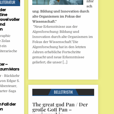
SLITERATUR
nfor
sch
der
ung: Bildung und Innovation durch
Eine
alte Organismen im Fokus der
ovel voller
Wissenschaft."
und
"Neue Erkenntnisse aus der
en
Algenforschung: Bildung und
Graphic
Innovation durch alte Organismen im
 Zolas
Fokus der Wissenschaft."Die
 ein
Algenforschung hat in den letzten
iterarische
Jahren erhebliche Fortschritte
gemacht und neue Erkenntnisse
geliefert, die unser […]
er –
 zum Mars
r - Rückkehr
von Edgar S.
 Abenteuer,
arter-Saga
BELLETRISTIK
The great god Pan / Der
Fall der
große Gott Pan –
en