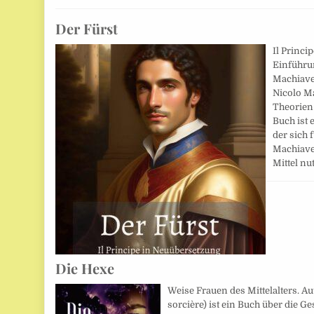
Der Fürst
Il Princi
Einführu
Machiavel
Nicolo Ma
Theorien
Buch ist 
der sich 
Machiavel
Mittel nu
Die Hexe
Weise Frauen des Mittelalters. Aut
sorcière) ist ein Buch über die 