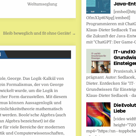
Java-Ent
Weltumseglung
[embed]http
OfmXIpt6Npg[/embed]
Programmieren mit Chat
Klaus-Dieter Sedlacek Tau
Bleib beweglich und fit ohne Geräte! →
die Zukunft der Java-Ent
mit "ChatGPT: Der Game-Ch
IT- und KI
N
Grundwis
Einsteige
Praxisnah, 
prägnant. Autor: Sedlacek,
ole, George. Das Logik-Kalkül von
Dieter. Entdecken Sie "IT-
t ein Formalismus, der von George
Grundwissen für Einsteig
wickelt wurde, um die Logik in
Klaus-Dieter Sedlacek - das
cher Form darzustellen. Mit diesem
mus können Aussagenlogik und
Die Evolut
inlichkeitstheorie mathematisch
Liebe
t werden. Boole'sche Algebra (auch
[video widt
an Algebra bezeichnet) ist die
height="720
e für viele Bereiche der modernen
mp4="https://xn--toppbche
ik und Computerwissenschaften,