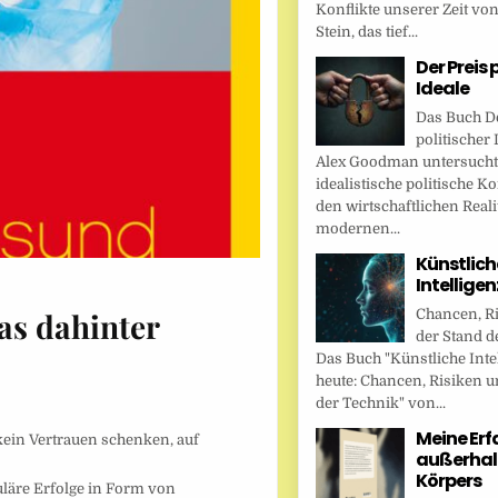
Konflikte unserer Zeit vo
Stein, das tief...
Der Preis 
Ideale
Das Buch De
politischer 
Alex Goodman untersucht
idealistische politische K
den wirtschaftlichen Reali
modernen...
Künstlich
Intellige
Chancen, R
as dahinter
der Stand d
Das Buch "Künstliche Inte
heute: Chancen, Risiken u
der Technik" von...
Meine Er
kein Vertrauen schenken, auf
außerhal
Körpers
läre Erfolge in Form von