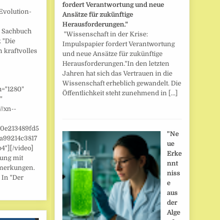
fordert Verantwortung und neue
Evolution-
Ansätze für zukünftige
Herausforderungen."
] Sachbuch
"Wissenschaft in der Krise:
 "Die
Impulspapier fordert Verantwortung
n kraftvolles
und neue Ansätze für zukünftige
Herausforderungen."In den letzten
Jahren hat sich das Vertrauen in die
Wissenschaft erheblich gewandelt. Die
h="1280"
Öffentlichkeit steht zunehmend in […]
"
//xn--
/0e213489fd5
"Ne
a99214c3817
ue
"][/video]
Erke
zung mit
nnt
merkungen.
niss
 In "Der
e
aus
der
Alge