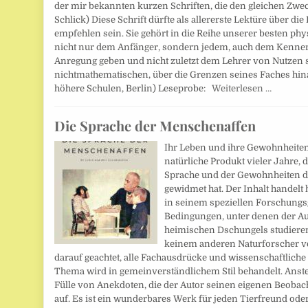
der mir bekannten kurzen Schriften, die den gleichen Zweck 
Schlick) Diese Schrift dürfte als allererste Lektüre über die
empfehlen sein. Sie gehört in die Reihe unserer besten phy
nicht nur dem Anfänger, sondern jedem, auch dem Kenner d
Anregung geben und nicht zuletzt dem Lehrer von Nutzen 
nichtmathematischen, über die Grenzen seines Faches hin
höhere Schulen, Berlin) Leseprobe:
Weiterlesen …
Die Sprache der Menschenaffen
Ihr Leben und ihre Gewohnheiten.
natürliche Produkt vieler Jahre,
Sprache und der Gewohnheiten d
gewidmet hat. Der Inhalt handelt 
in seinem speziellen Forschungs
Bedingungen, unter denen der Auto
heimischen Dschungels studieren
keinem anderen Naturforscher ve
darauf geachtet, alle Fachausdrücke und wissenschaftlich
Thema wird in gemeinverständlichem Stil behandelt. Anstel
Fülle von Anekdoten, die der Autor seinen eigenen Beoba
auf. Es ist ein wunderbares Werk für jeden Tierfreund ode