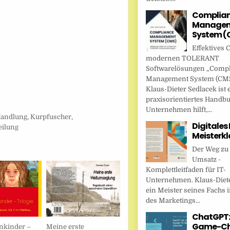
Complia
Managem
System (
Effektives 
modernen TOLERANT
Softwarelösungen „Comp
Management System (CMS
Klaus-Dieter Sedlacek ist 
praxisorientiertes Handbu
Unternehmen hilft,...
andlung
,
Kurpfuscher
,
Digitales
ilung
Meisterkl
Der Weg zu
Umsatz -
Komplettleitfaden für IT-
Unternehmen. Klaus-Diete
ein Meister seines Fachs i
des Marketings...
ChatGPT:
Game-Ch
nkinder –
Meine erste