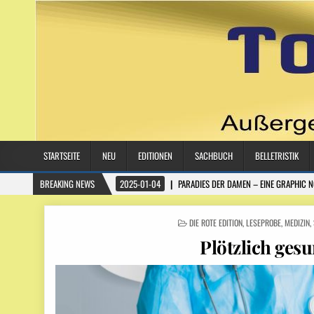
STARTSEITE
NEU
EDITIONEN
SACHBUCH
BELLETRISTIK
BREAKING NEWS
2025-01-04
PARADIES DER DAMEN – EINE GRAPHIC 
POSTED
DIE ROTE EDITION
,
LESEPROBE
,
MEDIZIN
,
IN
Plötzlich ges