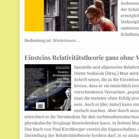
insbeson
der Schal
ermöglich
Verknüpf
optimier
Schaltun
Bedeutung ist.
Weiterlesen …
Einsteins Relativitätstheorie ganz ohne
Spezielle und allgemeine Relativi
Dieter Sedlacek (Hrsg.) Man wird 
Schrift wisse, die in die Einstei
könne, dass er sie tatsächlich e
verschiedenen Versuchen „popul
man die meisten ohne Erfolg probi
sein. Auch er (der Autor) kann ei
einfach machen. Aber durch ansc
erleichtert er ihr Verständnis für den nichtmathematischen 
physikalische Vorgänge hineindenken kann, in hohem Maße.
Das Buch von Paul Kirchberger vereint die Eigenschaften,
Darstellung der Relativitätstheorie fordern darf, in so an