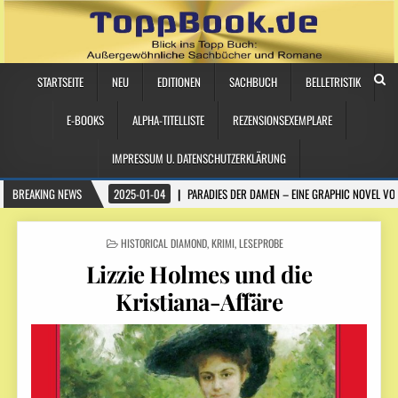
STARTSEITE
NEU
EDITIONEN
SACHBUCH
BELLETRISTIK
E-BOOKS
ALPHA-TITELLISTE
REZENSIONSEXEMPLARE
IMPRESSUM U. DATENSCHUTZERKLÄRUNG
BREAKING NEWS
2025-01-04
PARADIES DER DAMEN – EINE GRAPHIC NOVEL VO
POSTED
HISTORICAL DIAMOND
,
KRIMI
,
LESEPROBE
IN
Lizzie Holmes und die
Kristiana-Affäre