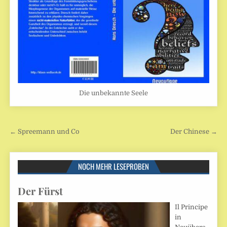
Die unbekannte Seele
Beitragsnavigation
← Spreemann und Co
Der Chinese →
NOCH MEHR LESEPROBEN
Der Fürst
Il Principe
in