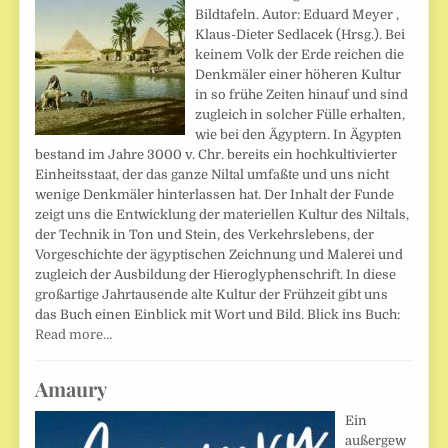
Bildtafeln. Autor: Eduard Meyer ,
Klaus-Dieter Sedlacek (Hrsg.). Bei
keinem Volk der Erde reichen die
Denkmäler einer höheren Kultur
in so frühe Zeiten hinauf und sind
zugleich in solcher Fülle erhalten,
wie bei den Ägyptern. In Ägypten
bestand im Jahre 3000 v. Chr. bereits ein hochkultivierter
Einheitsstaat, der das ganze Niltal umfaßte und uns nicht
wenige Denkmäler hinterlassen hat. Der Inhalt der Funde
zeigt uns die Entwicklung der materiellen Kultur des Niltals,
der Technik in Ton und Stein, des Verkehrslebens, der
Vorgeschichte der ägyptischen Zeichnung und Malerei und
zugleich der Ausbildung der Hieroglyphenschrift. In diese
großartige Jahrtausende alte Kultur der Frühzeit gibt uns
das Buch einen Einblick mit Wort und Bild. Blick ins Buch:
Read more…
Amaury
Ein
außergew