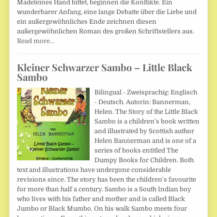
Madeleines Hand bittet, beginnen die Konflikte. Ein
wunderbarer Anfang, eine lange Debatte über die Liebe und
ein außergewöhnliches Ende zeichnen diesen
außergewöhnlichen Roman des großen Schriftstellers aus.
Read more…
Kleiner Schwarzer Sambo – Little Black
Sambo
Bilingual - Zweisprachig: Englisch
- Deutsch. Autorin: Bannerman,
Helen. The Story of the Little Black
Sambo is a children's book written
and illustrated by Scottish author
Helen Bannerman and is one of a
series of books entitled The
Dumpy Books for Children. Both
text and illustrations have undergone considerable
revisions since. The story has been the children's favourite
for more than half a century. Sambo is a South Indian boy
who lives with his father and mother and is called Black
Jumbo or Black Mumbo. On his walk Sambo meets four