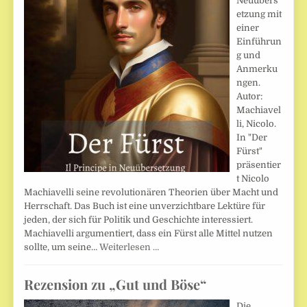
Neuübers
etzung mit
einer
Einführun
g und
Anmerku
ngen.
Autor:
Machiavel
li, Nicolo.
In "Der
Fürst"
präsentier
t Nicolo
Machiavelli seine revolutionären Theorien über Macht und
Herrschaft. Das Buch ist eine unverzichtbare Lektüre für
jeden, der sich für Politik und Geschichte interessiert.
Machiavelli argumentiert, dass ein Fürst alle Mittel nutzen
sollte, um seine…
Weiterlesen …
Rezension zu „Gut und Böse“
Die