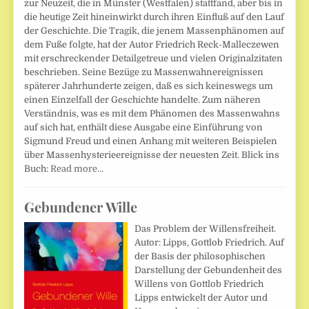
zur Neuzeit, die in Münster (Westfalen) stattfand, aber bis in
die heutige Zeit hineinwirkt durch ihren Einfluß auf den Lauf
der Geschichte. Die Tragik, die jenem Massenphänomen auf
dem Fuße folgte, hat der Autor Friedrich Reck-Malleczewen
mit erschreckender Detailgetreue und vielen Originalzitaten
beschrieben. Seine Bezüge zu Massenwahnereignissen
späterer Jahrhunderte zeigen, daß es sich keineswegs um
einen Einzelfall der Geschichte handelte. Zum näheren
Verständnis, was es mit dem Phänomen des Massenwahns
auf sich hat, enthält diese Ausgabe eine Einführung von
Sigmund Freud und einen Anhang mit weiteren Beispielen
über Massenhysterieereignisse der neuesten Zeit. Blick ins
Buch:
Read more…
Gebundener Wille
Das Problem der Willensfreiheit.
Autor: Lipps, Gottlob Friedrich. Auf
der Basis der philosophischen
Darstellung der Gebundenheit des
Willens von Gottlob Friedrich
Lipps entwickelt der Autor und