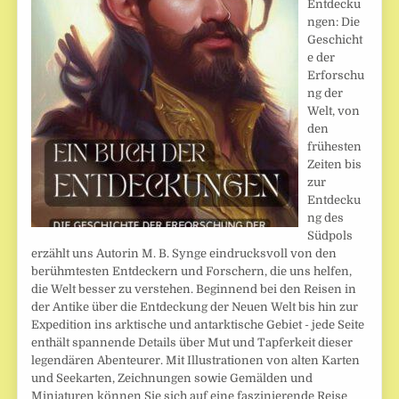
Entdecku
ngen: Die
Geschicht
e der
Erforschu
ng der
Welt, von
den
frühesten
Zeiten bis
zur
Entdecku
ng des
Südpols
erzählt uns Autorin M. B. Synge eindrucksvoll von den
berühmtesten Entdeckern und Forschern, die uns helfen,
die Welt besser zu verstehen. Beginnend bei den Reisen in
der Antike über die Entdeckung der Neuen Welt bis hin zur
Expedition ins arktische und antarktische Gebiet - jede Seite
enthält spannende Details über Mut und Tapferkeit dieser
legendären Abenteurer. Mit Illustrationen von alten Karten
und Seekarten, Zeichnungen sowie Gemälden und
Miniaturen können Sie sich auf eine faszinierende Reise