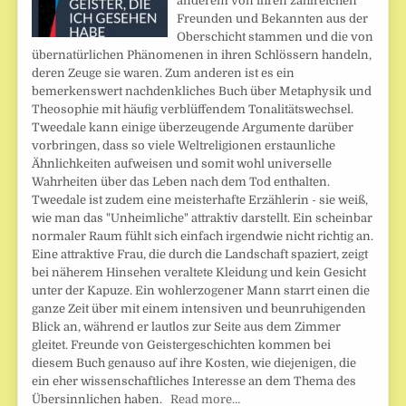
anderem von ihren zahlreichen
Freunden und Bekannten aus der
Oberschicht stammen und die von
übernatürlichen Phänomenen in ihren Schlössern handeln,
deren Zeuge sie waren. Zum anderen ist es ein
bemerkenswert nachdenkliches Buch über Metaphysik und
Theosophie mit häufig verblüffendem Tonalitätswechsel.
Tweedale kann einige überzeugende Argumente darüber
vorbringen, dass so viele Weltreligionen erstaunliche
Ähnlichkeiten aufweisen und somit wohl universelle
Wahrheiten über das Leben nach dem Tod enthalten.
Tweedale ist zudem eine meisterhafte Erzählerin - sie weiß,
wie man das "Unheimliche" attraktiv darstellt. Ein scheinbar
normaler Raum fühlt sich einfach irgendwie nicht richtig an.
Eine attraktive Frau, die durch die Landschaft spaziert, zeigt
bei näherem Hinsehen veraltete Kleidung und kein Gesicht
unter der Kapuze. Ein wohlerzogener Mann starrt einen die
ganze Zeit über mit einem intensiven und beunruhigenden
Blick an, während er lautlos zur Seite aus dem Zimmer
gleitet. Freunde von Geistergeschichten kommen bei
diesem Buch genauso auf ihre Kosten, wie diejenigen, die
ein eher wissenschaftliches Interesse an dem Thema des
Übersinnlichen haben.
Read more…