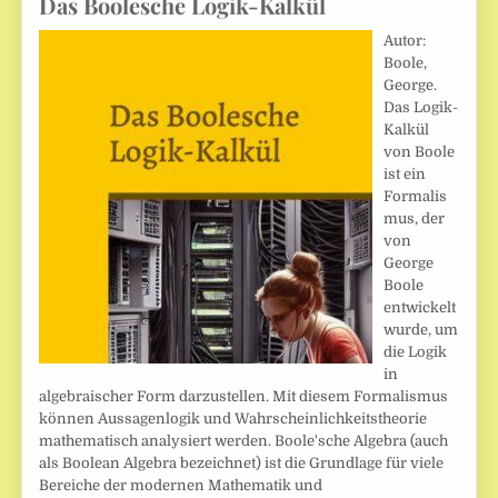
Das Boolesche Logik-Kalkül
Autor:
Boole,
George.
Das Logik-
Kalkül
von Boole
ist ein
Formalis
mus, der
von
George
Boole
entwickelt
wurde, um
die Logik
in
algebraischer Form darzustellen. Mit diesem Formalismus
können Aussagenlogik und Wahrscheinlichkeitstheorie
mathematisch analysiert werden. Boole'sche Algebra (auch
als Boolean Algebra bezeichnet) ist die Grundlage für viele
Bereiche der modernen Mathematik und