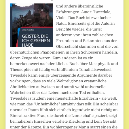
und andere übersinnliche
Erfahrungen. Autor: Tweedale,
Violet. Das Buch ist zweifacher
Natur. Einerseits gibt die Autorin
Berichte wieder, die unter
anderem von ihren zahlreichen
Freunden und Bekannten aus der
Oberschicht stammen und die von
übernatürlichen Phänomenen in ihren Schlössern handeln,
deren Zeuge sie waren. Zum anderen ist es ein
bemerkenswert nachdenkliches Buch über Metaphysik und
Theosophie mit häufig verblüffendem Tonalitätswechsel.
Tweedale kann einige überzeugende Argumente darüber
vorbringen, dass so viele Weltreligionen erstaunliche
Ähnlichkeiten aufweisen und somit wohl universelle
Wahrheiten über das Leben nach dem Tod enthalten.
Tweedale ist zudem eine meisterhafte Erzählerin - sie weiß,
wie man das "Unheimliche" attraktiv darstellt. Ein scheinbar
normaler Raum fühlt sich einfach irgendwie nicht richtig an.
Eine attraktive Frau, die durch die Landschaft spaziert, zeigt
bei näherem Hinsehen veraltete Kleidung und kein Gesicht
unter der Kapuze. Ein wohlerzogener Mann starrt einen die