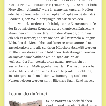
Bericht unter dem Titel "Komet
rast auf Erde zu - Forscher in großer Sorge - 200 Meter hohe
Flutwelle im Atlantik?" wert. In manchen unserer Medien
oder bei sogenannten Katastrophen-Propheten besteht das
Bedürfnis, den Weltuntergang nicht nur durch den
Klimawandel, sondern auch infolge eines Zusammenstoßes
der Erde mit einem Kometen zu proklamieren. Zahlreiche
Menschen empfinden daraufhin den Wunsch, durchaus
ethisch zu werden; andere meinen, daß nunmehr aller gute
Wein, den die Menschheit auf Reserve angesammelt hat,
ausgetrunken und alle schönen Mädchen abgeküßt werden
müßten. Für diese an sich löblichen Bestrebungen können
streng wissenschaftliche Grundlagen aus Anlaß
vorliegender Kometentheorien zurzeit noch nicht in
ausreichendem Maße gegeben werden. Das zu untersuchen
und zu klären ist der Zweck des vorliegenden Büchleins,
das übrigens auch nach dem Weltuntergang noch mit
Nutzen gelesen werden kann. Blick ins Buch:
Read more…
Leonardo da Vinci
Seine naturwissenschaftlichen
Studien und genialen Erfindungen