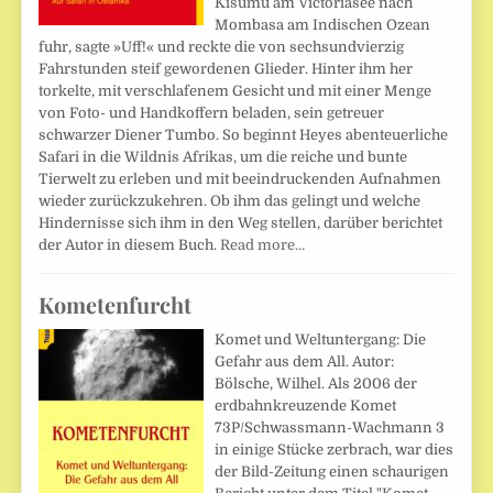
Kisumu am Victoriasee nach
Mombasa am Indischen Ozean
fuhr, sagte »Uff!« und reckte die von sechsundvierzig
Fahrstunden steif gewordenen Glieder. Hinter ihm her
torkelte, mit verschlafenem Gesicht und mit einer Menge
von Foto- und Handkoffern beladen, sein getreuer
schwarzer Diener Tumbo. So beginnt Heyes abenteuerliche
Safari in die Wildnis Afrikas, um die reiche und bunte
Tierwelt zu erleben und mit beeindruckenden Aufnahmen
wieder zurückzukehren. Ob ihm das gelingt und welche
Hindernisse sich ihm in den Weg stellen, darüber berichtet
der Autor in diesem Buch.
Read more…
Kometenfurcht
Komet und Weltuntergang: Die
Gefahr aus dem All. Autor:
Bölsche, Wilhel. Als 2006 der
erdbahnkreuzende Komet
73P/Schwassmann-Wachmann 3
in einige Stücke zerbrach, war dies
der Bild-Zeitung einen schaurigen