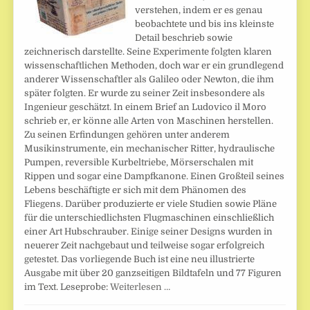
verstehen, indem er es genau
beobachtete und bis ins kleinste
Detail beschrieb sowie
zeichnerisch darstellte. Seine Experimente folgten klaren
wissenschaftlichen Methoden, doch war er ein grundlegend
anderer Wissenschaftler als Galileo oder Newton, die ihm
später folgten. Er wurde zu seiner Zeit insbesondere als
Ingenieur geschätzt. In einem Brief an Ludovico il Moro
schrieb er, er könne alle Arten von Maschinen herstellen.
Zu seinen Erfindungen gehören unter anderem
Musikinstrumente, ein mechanischer Ritter, hydraulische
Pumpen, reversible Kurbeltriebe, Mörserschalen mit
Rippen und sogar eine Dampfkanone. Einen Großteil seines
Lebens beschäftigte er sich mit dem Phänomen des
Fliegens. Darüber produzierte er viele Studien sowie Pläne
für die unterschiedlichsten Flugmaschinen einschließlich
einer Art Hubschrauber. Einige seiner Designs wurden in
neuerer Zeit nachgebaut und teilweise sogar erfolgreich
getestet. Das vorliegende Buch ist eine neu illustrierte
Ausgabe mit über 20 ganzseitigen Bildtafeln und 77 Figuren
im Text. Leseprobe:
Weiterlesen …