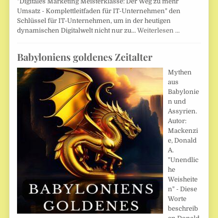
"Digitales Marketing Meisterklasse: Der Weg zu mehr
Umsatz - Komplettleitfaden für IT-Unternehmen" den
Schlüssel für IT-Unternehmen, um in der heutigen
dynamischen Digitalwelt nicht nur zu…
Weiterlesen …
Babyloniens goldenes Zeitalter
Mythen
aus
Babylonie
n und
Assyrien.
Autor:
Mackenzi
e, Donald
A.
"Unendlic
he
Weisheite
n" - Diese
Worte
beschreib