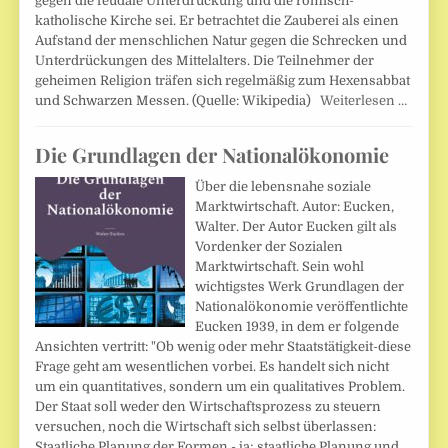
gegen die feudale Unterdrückung und die römisch-
katholische Kirche sei. Er betrachtet die Zauberei als einen
Aufstand der menschlichen Natur gegen die Schrecken und
Unterdrückungen des Mittelalters. Die Teilnehmer der
geheimen Religion träfen sich regelmäßig zum Hexensabbat
und Schwarzen Messen. (Quelle: Wikipedia)
Weiterlesen …
Die Grundlagen der Nationalökonomie
Über die lebensnahe soziale
Marktwirtschaft. Autor: Eucken,
Walter. Der Autor Eucken gilt als
Vordenker der Sozialen
Marktwirtschaft. Sein wohl
wichtigstes Werk Grundlagen der
Nationalökonomie veröffentlichte
Eucken 1939, in dem er folgende
Ansichten vertritt: "Ob wenig oder mehr Staatstätigkeit-diese
Frage geht am wesentlichen vorbei. Es handelt sich nicht
um ein quantitatives, sondern um ein qualitatives Problem.
Der Staat soll weder den Wirtschaftsprozess zu steuern
versuchen, noch die Wirtschaft sich selbst überlassen:
Staatliche Planung der Formen - ja; staatliche Planung und