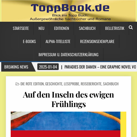
STARTSEITE
NEU
EDITIONEN
SACHBUCH
BELLETRISTIK
E-BOOKS
ALPHA-TITELLISTE
REZENSIONSEXEMPLARE
IMPRESSUM U. DATENSCHUTZERKLÄRUNG
BREAKING NEWS
2025-01-04
PARADIES DER DAMEN – EINE GRAPHIC NOVEL VO
POSTED
DIE ROTE EDITION
,
GESCHICHTE
,
LESEPROBE
,
REISEBERICHTE
,
SACHBUCH
IN
Auf den Inseln des ewigen
Frühlings