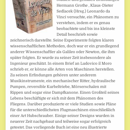
Hermann Grothe , Klaus-Dieter
Sedlacek (Hrsg.) Leonardo da
Vinci versuchte, ein Phänomen zu
verstehen, indem er es genau
beobachtete und bis ins kleinste
Detail beschrieb sowie
zeichnerisch darstellte. Seine Experimente folgten klaren
wissenschaftlichen Methoden, doch war er ein grundlegend
anderer Wissenschaftler als Galileo oder Newton, die ihm
später folgten. Er wurde zu seiner Zeit insbesondere als
Ingenieur geschätzt. In einem Brief an Ludovico il Moro
schrieb er, er könne alle Arten von Maschinen herstellen.
Zu seinen Erfindungen gehören unter anderem
Musikinstrumente, ein mechanischer Ritter, hydraulische
Pumpen, reversible Kurbeltriebe, Mörserschalen mit
Rippen und sogar eine Dampfkanone. Einen Großteil seines
Lebens beschäftigte er sich mit dem Phänomen des
Fliegens. Darüber produzierte er viele Studien sowie Pläne
für die unterschiedlichsten Flugmaschinen einschließlich
einer Art Hubschrauber. Einige seiner Designs wurden in
neuerer Zeit nachgebaut und teilweise sogar erfolgreich
getestet. Das vorliegende Buch ist eine neu illustrierte