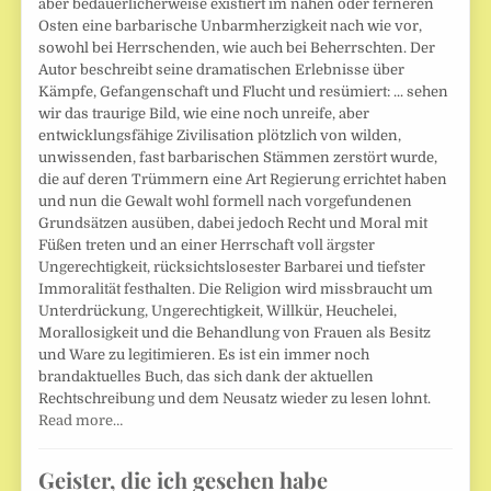
aber bedauerlicherweise existiert im nahen oder ferneren
Osten eine barbarische Unbarmherzigkeit nach wie vor,
sowohl bei Herrschenden, wie auch bei Beherrschten. Der
Autor beschreibt seine dramatischen Erlebnisse über
Kämpfe, Gefangenschaft und Flucht und resümiert: ... sehen
wir das traurige Bild, wie eine noch unreife, aber
entwicklungsfähige Zivilisation plötzlich von wilden,
unwissenden, fast barbarischen Stämmen zerstört wurde,
die auf deren Trümmern eine Art Regierung errichtet haben
und nun die Gewalt wohl formell nach vorgefundenen
Grundsätzen ausüben, dabei jedoch Recht und Moral mit
Füßen treten und an einer Herrschaft voll ärgster
Ungerechtigkeit, rücksichtslosester Barbarei und tiefster
Immoralität festhalten. Die Religion wird missbraucht um
Unterdrückung, Ungerechtigkeit, Willkür, Heuchelei,
Morallosigkeit und die Behandlung von Frauen als Besitz
und Ware zu legitimieren. Es ist ein immer noch
brandaktuelles Buch, das sich dank der aktuellen
Rechtschreibung und dem Neusatz wieder zu lesen lohnt.
Read more…
Geister, die ich gesehen habe