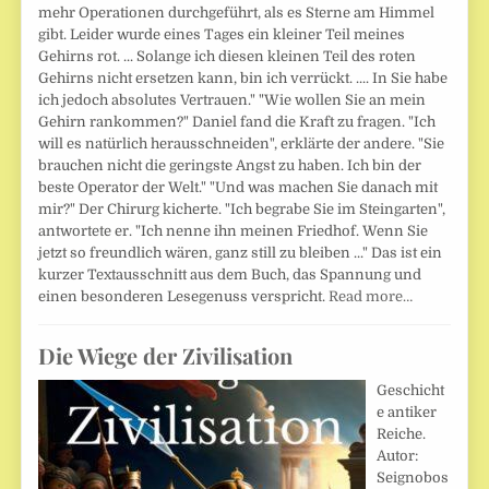
mehr Operationen durchgeführt, als es Sterne am Himmel
gibt. Leider wurde eines Tages ein kleiner Teil meines
Gehirns rot. ... Solange ich diesen kleinen Teil des roten
Gehirns nicht ersetzen kann, bin ich verrückt. .... In Sie habe
ich jedoch absolutes Vertrauen." "Wie wollen Sie an mein
Gehirn rankommen?" Daniel fand die Kraft zu fragen. "Ich
will es natürlich herausschneiden", erklärte der andere. "Sie
brauchen nicht die geringste Angst zu haben. Ich bin der
beste Operator der Welt." "Und was machen Sie danach mit
mir?" Der Chirurg kicherte. "Ich begrabe Sie im Steingarten",
antwortete er. "Ich nenne ihn meinen Friedhof. Wenn Sie
jetzt so freundlich wären, ganz still zu bleiben ..." Das ist ein
kurzer Textausschnitt aus dem Buch, das Spannung und
einen besonderen Lesegenuss verspricht.
Read more…
Die Wiege der Zivilisation
Geschicht
e antiker
Reiche.
Autor:
Seignobos