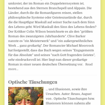
umkreist, der im Roman ein Doppelsternsystem ist,
bestehend aus den Sternen Branchspell und Alppain. Die
Länder, durch die die Romanfiguren reisen, stellen
philosophische Systeme oder Geisteszustände dar, durch
die die Hauptfigur Maskull auf seiner Suche nach dem Sinn
des Lebens geht. Wird Maskull den Sinn des Lebens finden?
Der Kritiker Colin Wilson bezeichnete es als den "größten
Roman des zwanzigsten Jahrhunderts". Clive Barker
nannte es "ein Meisterwerk" und "ein außergewöhnliches
Werk ... ganz großartig". Der Romancier Michael Moorcock
hat festgestellt, dass das Buch wegen seines "Engagements
für das Absolute" und seines "nach Gott fragenden Geistes",
sehr eindrucksvoll ist. Hier liegt nun dieser großartige
Roman in einer neuen deutschen Übersetzung vor.
Read
more…
Optische Täuschungen
... und Illusionen, sowie ihre
Ursachen. Autor: Reuss, August
von . Optische Täuschungen bzw.
Illusionen können nahezu alle