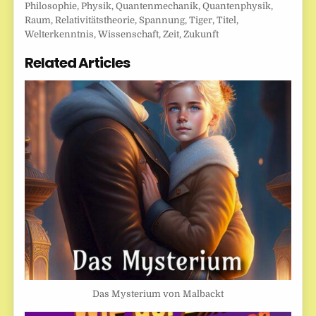
Philosophie
,
Physik
,
Quantenmechanik
,
Quantenphysik
,
Raum
,
Relativitätstheorie
,
Spannung
,
Tiger
,
Titel
,
Welterkenntnis
,
Wissenschaft
,
Zeit
,
Zukunft
Related Articles
Das Mysterium von Malbackt