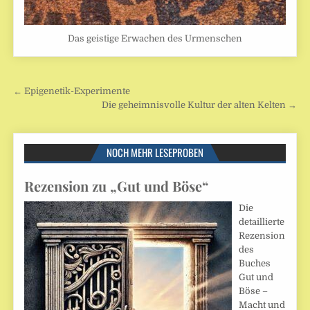
Das geistige Erwachen des Urmenschen
Beitragsnavigation
← Epigenetik-Experimente
Die geheimnisvolle Kultur der alten Kelten →
NOCH MEHR LESEPROBEN
Rezension zu „Gut und Böse“
Die
detaillierte
Rezension
des
Buches
Gut und
Böse –
Macht und