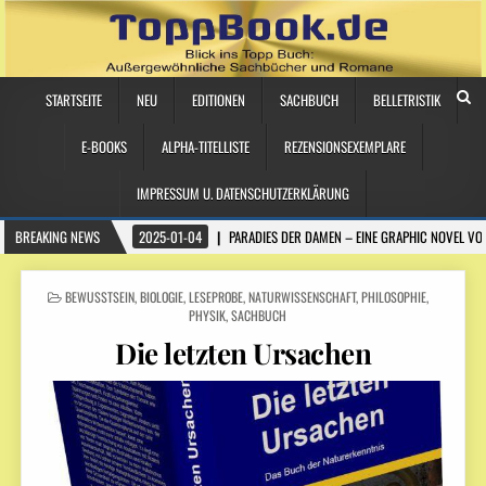
STARTSEITE
NEU
EDITIONEN
SACHBUCH
BELLETRISTIK
E-BOOKS
ALPHA-TITELLISTE
REZENSIONSEXEMPLARE
IMPRESSUM U. DATENSCHUTZERKLÄRUNG
BREAKING NEWS
2025-01-04
PARADIES DER DAMEN – EINE GRAPHIC NOVEL VO
POSTED
BEWUSSTSEIN
,
BIOLOGIE
,
LESEPROBE
,
NATURWISSENSCHAFT
,
PHILOSOPHIE
,
IN
PHYSIK
,
SACHBUCH
Die letzten Ursachen