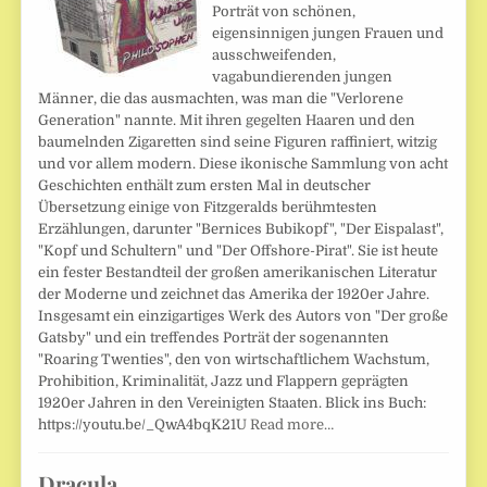
Porträt von schönen,
eigensinnigen jungen Frauen und
ausschweifenden,
vagabundierenden jungen
Männer, die das ausmachten, was man die "Verlorene
Generation" nannte. Mit ihren gegelten Haaren und den
baumelnden Zigaretten sind seine Figuren raffiniert, witzig
und vor allem modern. Diese ikonische Sammlung von acht
Geschichten enthält zum ersten Mal in deutscher
Übersetzung einige von Fitzgeralds berühmtesten
Erzählungen, darunter "Bernices Bubikopf", "Der Eispalast",
"Kopf und Schultern" und "Der Offshore-Pirat". Sie ist heute
ein fester Bestandteil der großen amerikanischen Literatur
der Moderne und zeichnet das Amerika der 1920er Jahre.
Insgesamt ein einzigartiges Werk des Autors von "Der große
Gatsby" und ein treffendes Porträt der sogenannten
"Roaring Twenties", den von wirtschaftlichem Wachstum,
Prohibition, Kriminalität, Jazz und Flappern geprägten
1920er Jahren in den Vereinigten Staaten. Blick ins Buch:
https://youtu.be/_QwA4bqK21U
Read more…
Dracula