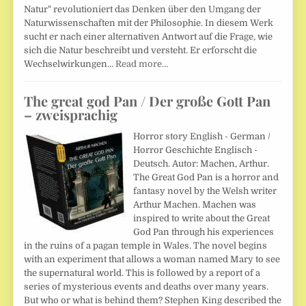
Natur" revolutioniert das Denken über den Umgang der
Naturwissenschaften mit der Philosophie. In diesem Werk
sucht er nach einer alternativen Antwort auf die Frage, wie
sich die Natur beschreibt und versteht. Er erforscht die
Wechselwirkungen…
Read more…
The great god Pan / Der große Gott Pan
– zweisprachig
Horror story English - German /
Horror Geschichte Englisch -
Deutsch. Autor: Machen, Arthur.
The Great God Pan is a horror and
fantasy novel by the Welsh writer
Arthur Machen. Machen was
inspired to write about the Great
God Pan through his experiences
in the ruins of a pagan temple in Wales. The novel begins
with an experiment that allows a woman named Mary to see
the supernatural world. This is followed by a report of a
series of mysterious events and deaths over many years.
But who or what is behind them? Stephen King described the