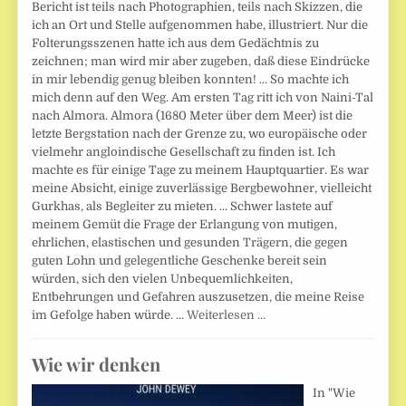
Bericht ist teils nach Photographien, teils nach Skizzen, die
ich an Ort und Stelle aufgenommen habe, illustriert. Nur die
Folterungsszenen hatte ich aus dem Gedächtnis zu
zeichnen; man wird mir aber zugeben, daß diese Eindrücke
in mir lebendig genug bleiben konnten! ... So machte ich
mich denn auf den Weg. Am ersten Tag ritt ich von Naini-Tal
nach Almora. Almora (1680 Meter über dem Meer) ist die
letzte Bergstation nach der Grenze zu, wo europäische oder
vielmehr angloindische Gesellschaft zu finden ist. Ich
machte es für einige Tage zu meinem Hauptquartier. Es war
meine Absicht, einige zuverlässige Bergbewohner, vielleicht
Gurkhas, als Begleiter zu mieten. ... Schwer lastete auf
meinem Gemüt die Frage der Erlangung von mutigen,
ehrlichen, elastischen und gesunden Trägern, die gegen
guten Lohn und gelegentliche Geschenke bereit sein
würden, sich den vielen Unbequemlichkeiten,
Entbehrungen und Gefahren auszusetzen, die meine Reise
im Gefolge haben würde. ...
Weiterlesen …
Wie wir denken
In "Wie