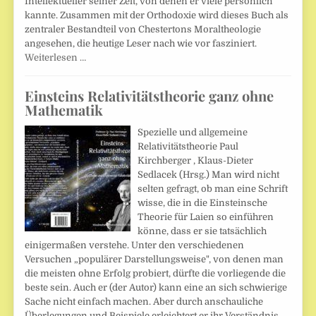
Intellektueller seiner Zeit, von denen er viele persönlich
kannte. Zusammen mit der Orthodoxie wird dieses Buch als
zentraler Bestandteil von Chestertons Moraltheologie
angesehen, die heutige Leser nach wie vor fasziniert.
Weiterlesen …
Einsteins Relativitätstheorie ganz ohne
Mathematik
Spezielle und allgemeine
Relativitätstheorie Paul
Kirchberger , Klaus-Dieter
Sedlacek (Hrsg.) Man wird nicht
selten gefragt, ob man eine Schrift
wisse, die in die Einsteinsche
Theorie für Laien so einführen
könne, dass er sie tatsächlich
einigermaßen verstehe. Unter den verschiedenen
Versuchen „populärer Darstellungsweise", von denen man
die meisten ohne Erfolg probiert, dürfte die vorliegende die
beste sein. Auch er (der Autor) kann eine an sich schwierige
Sache nicht einfach machen. Aber durch anschauliche
Überlegungen und Beispiele erleichtert er ihr Verständnis