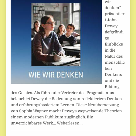
wir
denken"
präsentier
t John
Dewey
tiefgründi
ge
Einblicke
in die
Natur des
menschlic
hen
Denkens
und die
Bildung
des Geistes. Als führender Vertreter des Pragmatismus
beleuchtet Dewey die Bedeutung von reflektiertem Denken
und erfahrungsbasiertem Lernen. Diese Neuübersetzung
von Sophia Wagner macht Deweys wegweisende Theorien
einem modernen Publikum zugänglich. Ein
unverzichtbares Werk…
Weiterlesen …