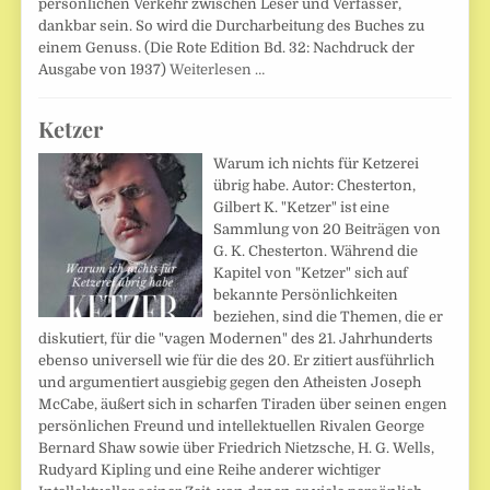
persönlichen Verkehr zwischen Leser und Verfasser,
dankbar sein. So wird die Durcharbeitung des Buches zu
einem Genuss. (Die Rote Edition Bd. 32: Nachdruck der
Ausgabe von 1937)
Weiterlesen …
Ketzer
Warum ich nichts für Ketzerei
übrig habe. Autor: Chesterton,
Gilbert K. "Ketzer" ist eine
Sammlung von 20 Beiträgen von
G. K. Chesterton. Während die
Kapitel von "Ketzer" sich auf
bekannte Persönlichkeiten
beziehen, sind die Themen, die er
diskutiert, für die "vagen Modernen" des 21. Jahrhunderts
ebenso universell wie für die des 20. Er zitiert ausführlich
und argumentiert ausgiebig gegen den Atheisten Joseph
McCabe, äußert sich in scharfen Tiraden über seinen engen
persönlichen Freund und intellektuellen Rivalen George
Bernard Shaw sowie über Friedrich Nietzsche, H. G. Wells,
Rudyard Kipling und eine Reihe anderer wichtiger