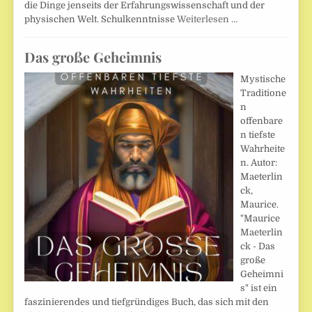
die Dinge jenseits der Erfahrungswissenschaft und der
physischen Welt. Schulkenntnisse
Weiterlesen …
Das große Geheimnis
Mystische
Traditione
n
offenbare
n tiefste
Wahrheite
n. Autor:
Maeterlin
ck,
Maurice.
"Maurice
Maeterlin
ck - Das
große
Geheimni
s" ist ein
faszinierendes und tiefgründiges Buch, das sich mit den