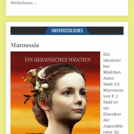
Weiterlesen …
UNVERGESSLICHES
Maroussia
Ein
ukrainisc
hes
Mädchen.
Autor:
Stahl, P.J.
Maroussia
von P. J.
Stahl ist
ein
Klassiker
der
Jugendlite
ratur. Es