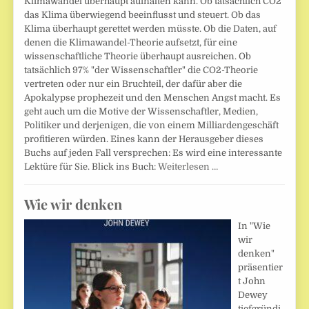
Klimawandel überhaupt aufhalten kann. Ob tatsächlich CO2
das Klima überwiegend beeinflusst und steuert. Ob das
Klima überhaupt gerettet werden müsste. Ob die Daten, auf
denen die Klimawandel-Theorie aufsetzt, für eine
wissenschaftliche Theorie überhaupt ausreichen. Ob
tatsächlich 97% "der Wissenschaftler" die CO2-Theorie
vertreten oder nur ein Bruchteil, der dafür aber die
Apokalypse prophezeit und den Menschen Angst macht. Es
geht auch um die Motive der Wissenschaftler, Medien,
Politiker und derjenigen, die von einem Milliardengeschäft
profitieren würden. Eines kann der Herausgeber dieses
Buchs auf jeden Fall versprechen: Es wird eine interessante
Lektüre für Sie. Blick ins Buch:
Weiterlesen …
Wie wir denken
In "Wie
wir
denken"
präsentier
t John
Dewey
tiefgründi