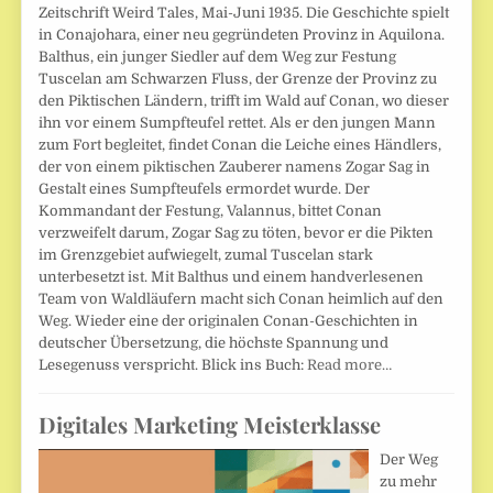
Zeitschrift Weird Tales, Mai-Juni 1935. Die Geschichte spielt
in Conajohara, einer neu gegründeten Provinz in Aquilona.
Balthus, ein junger Siedler auf dem Weg zur Festung
Tuscelan am Schwarzen Fluss, der Grenze der Provinz zu
den Piktischen Ländern, trifft im Wald auf Conan, wo dieser
ihn vor einem Sumpfteufel rettet. Als er den jungen Mann
zum Fort begleitet, findet Conan die Leiche eines Händlers,
der von einem piktischen Zauberer namens Zogar Sag in
Gestalt eines Sumpfteufels ermordet wurde. Der
Kommandant der Festung, Valannus, bittet Conan
verzweifelt darum, Zogar Sag zu töten, bevor er die Pikten
im Grenzgebiet aufwiegelt, zumal Tuscelan stark
unterbesetzt ist. Mit Balthus und einem handverlesenen
Team von Waldläufern macht sich Conan heimlich auf den
Weg. Wieder eine der originalen Conan-Geschichten in
deutscher Übersetzung, die höchste Spannung und
Lesegenuss verspricht. Blick ins Buch:
Read more…
Digitales Marketing Meisterklasse
Der Weg
zu mehr