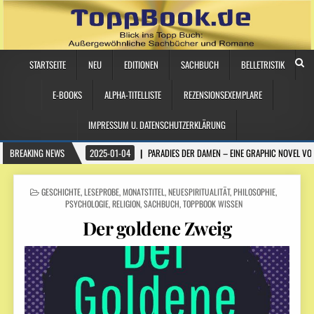
STARTSEITE
NEU
EDITIONEN
SACHBUCH
BELLETRISTIK
E-BOOKS
ALPHA-TITELLISTE
REZENSIONSEXEMPLARE
IMPRESSUM U. DATENSCHUTZERKLÄRUNG
BREAKING NEWS
2025-01-04
PARADIES DER DAMEN – EINE GRAPHIC NOVEL VO
POSTED
GESCHICHTE
,
LESEPROBE
,
MONATSTITEL
,
NEUESPIRITUALITÄT
,
PHILOSOPHIE
,
IN
PSYCHOLOGIE
,
RELIGION
,
SACHBUCH
,
TOPPBOOK WISSEN
Der goldene Zweig