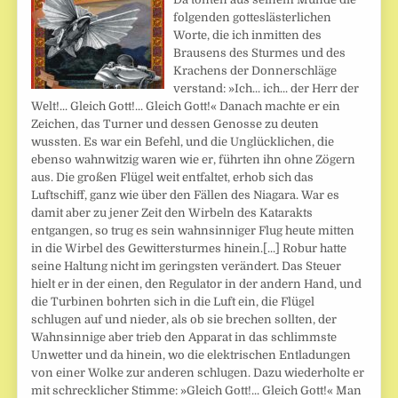
folgenden gotteslästerlichen
Worte, die ich inmitten des
Brausens des Sturmes und des
Krachens der Donnerschläge
verstand: »Ich... ich... der Herr der
Welt!... Gleich Gott!... Gleich Gott!« Danach machte er ein
Zeichen, das Turner und dessen Genosse zu deuten
wussten. Es war ein Befehl, und die Unglücklichen, die
ebenso wahnwitzig waren wie er, führten ihn ohne Zögern
aus. Die großen Flügel weit entfaltet, erhob sich das
Luftschiff, ganz wie über den Fällen des Niagara. War es
damit aber zu jener Zeit den Wirbeln des Katarakts
entgangen, so trug es sein wahnsinniger Flug heute mitten
in die Wirbel des Gewittersturmes hinein.[...] Robur hatte
seine Haltung nicht im geringsten verändert. Das Steuer
hielt er in der einen, den Regulator in der andern Hand, und
die Turbinen bohrten sich in die Luft ein, die Flügel
schlugen auf und nieder, als ob sie brechen sollten, der
Wahnsinnige aber trieb den Apparat in das schlimmste
Unwetter und da hinein, wo die elektrischen Entladungen
von einer Wolke zur anderen schlugen. Dazu wiederholte er
mit schrecklicher Stimme: »Gleich Gott!... Gleich Gott!« Man