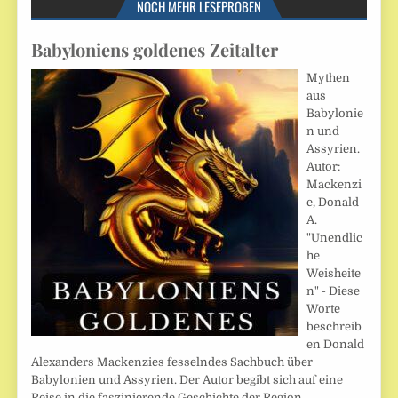
NOCH MEHR LESEPROBEN
Babyloniens goldenes Zeitalter
Mythen
aus
Babylonie
n und
Assyrien.
Autor:
Mackenzi
e, Donald
A.
"Unendlic
he
Weisheite
n" - Diese
Worte
beschreib
en Donald
Alexanders Mackenzies fesselndes Sachbuch über
Babylonien und Assyrien. Der Autor begibt sich auf eine
Reise in die faszinierende Geschichte der Region