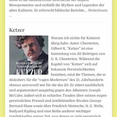
Mesopotamien und enthüllt die Mythen und Legenden der
alten Kulturen. Er erforscht biblische Berichte,…
Weiterlesen
…
Ketzer
Warum ich nichts für Ketzerei
übrig habe. Autor: Chesterton,
Gilbert K. "Ketzer" ist eine
Sammlung von 20 Beiträgen von
G. K. Chesterton. Während die
Kapitel von "Ketzer" sich auf
bekannte Persönlichkeiten
beziehen, sind die Themen, die er
diskutiert, für die "vagen Modernen" des 21. Jahrhunderts
ebenso universell wie für die des 20. Er zitiert ausführlich
und argumentiert ausgiebig gegen den Atheisten Joseph
McCabe, äußert sich in scharfen Tiraden über seinen engen
persönlichen Freund und intellektuellen Rivalen George
Bernard Shaw sowie über Friedrich Nietzsche, H. G. Wells,
Rudyard Kipling und eine Reihe anderer wichtiger
Intellektueller seiner Zeit, von denen er viele persönlich