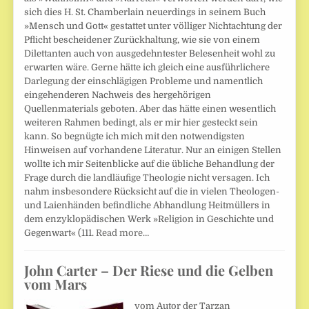
sich dies H. St. Chamberlain neuerdings in seinem Buch
»Mensch und Gott« gestattet unter völliger Nichtachtung der
Pflicht bescheidener Zurückhaltung, wie sie von einem
Dilettanten auch von ausgedehntester Belesenheit wohl zu
erwarten wäre. Gerne hätte ich gleich eine ausführlichere
Darlegung der einschlägigen Probleme und namentlich
eingehenderen Nachweis des hergehörigen
Quellenmaterials geboten. Aber das hätte einen wesentlich
weiteren Rahmen bedingt, als er mir hier gesteckt sein
kann. So begnügte ich mich mit den notwendigsten
Hinweisen auf vorhandene Literatur. Nur an einigen Stellen
wollte ich mir Seitenblicke auf die übliche Behand­lung der
Frage durch die landläufige Theologie nicht versagen. Ich
nahm insbe­sondere Rücksicht auf die in vielen Theologen-
und Laienhänden befindliche Abhand­lung Heitmüllers in
dem enzyklopädischen Werk »Religion in Geschichte und
Gegenwart« (111.
Read more…
John Carter – Der Riese und die Gelben
vom Mars
vom Autor der Tarzan