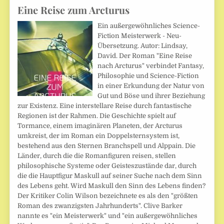
Eine Reise zum Arcturus
Ein außergewöhnliches Science-
Fiction Meisterwerk - Neu-
Übersetzung. Autor: Lindsay,
David. Der Roman "Eine Reise
nach Arcturus" verbindet Fantasy,
Philosophie und Science-Fiction
in einer Erkundung der Natur von
Gut und Böse und ihrer Beziehung
zur Existenz. Eine interstellare Reise durch fantastische
Regionen ist der Rahmen. Die Geschichte spielt auf
Tormance, einem imaginären Planeten, der Arcturus
umkreist, der im Roman ein Doppelsternsystem ist,
bestehend aus den Sternen Branchspell und Alppain. Die
Länder, durch die die Romanfiguren reisen, stellen
philosophische Systeme oder Geisteszustände dar, durch
die die Hauptfigur Maskull auf seiner Suche nach dem Sinn
des Lebens geht. Wird Maskull den Sinn des Lebens finden?
Der Kritiker Colin Wilson bezeichnete es als den "größten
Roman des zwanzigsten Jahrhunderts". Clive Barker
nannte es "ein Meisterwerk" und "ein außergewöhnliches