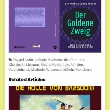
Tagged
Anthropologie
,
Evolution des Denkens
,
Klassische Literatur
,
Magie
,
Mythologie
,
Religion
,
Vergleichende Methode
,
Wissenschaftliche Forschung
Related Articles