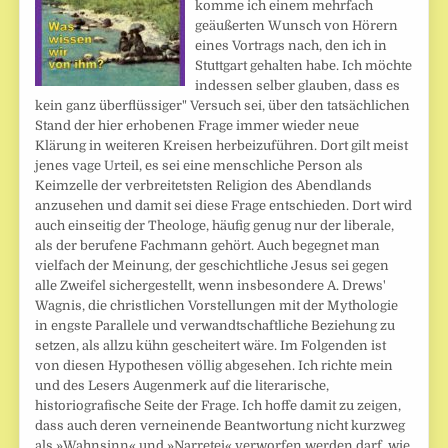
komme ich einem mehrfach
geäußerten Wunsch von Hörern
eines Vortrags nach, den ich in
Stuttgart gehalten habe. Ich möchte
indessen selber glauben, dass es
kein ganz überflüssiger" Versuch sei, über den tatsächlichen
Stand der hier erhobenen Frage immer wieder neue
Klärung in weiteren Kreisen herbeizuführen. Dort gilt meist
jenes vage Urteil, es sei eine menschliche Person als
Keimzelle der verbreitet­sten Religion des Abendlands
anzusehen und damit sei diese Frage entschieden. Dort wird
auch einseitig der Theologe, häufig genug nur der liberale,
als der berufene Fachmann gehört. Auch begegnet man
vielfach der Meinung, der geschichtliche Jesus sei gegen
alle Zweifel sichergestellt, wenn insbesondere A. Drews'
Wagnis, die christlichen Vorstellungen mit der Mythologie
in engste Parallele und verwandtschaft­liche Beziehung zu
setzen, als allzu kühn gescheitert wäre. Im Folgenden ist
von diesen Hypothesen völlig abgesehen. Ich richte mein
und des Lesers Augenmerk auf die literarische,
historiografische Seite der Frage. Ich hoffe damit zu zeigen,
dass auch deren verneinende Beantwortung nicht kurzweg
als »Wahnsinn« und »Narretei« verworfen werden darf, wie