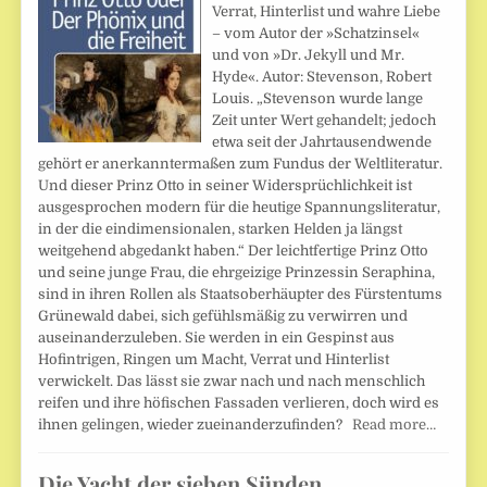
Verrat, Hinterlist und wahre Liebe
– vom Autor der »Schatzinsel«
und von »Dr. Jekyll und Mr.
Hyde«. Autor: Stevenson, Robert
Louis. „Stevenson wurde lange
Zeit unter Wert gehandelt; jedoch
etwa seit der Jahrtausendwende
gehört er anerkanntermaßen zum Fundus der Weltliteratur.
Und dieser Prinz Otto in seiner Widersprüchlichkeit ist
ausgesprochen modern für die heutige Spannungsliteratur,
in der die eindimensionalen, starken Helden ja längst
weitgehend abgedankt haben.“ Der leichtfertige Prinz Otto
und seine junge Frau, die ehrgeizige Prinzessin Seraphina,
sind in ihren Rollen als Staatsoberhäupter des Fürstentums
Grünewald dabei, sich gefühlsmäßig zu verwirren und
auseinanderzuleben. Sie werden in ein Gespinst aus
Hofintrigen, Ringen um Macht, Verrat und Hinterlist
verwickelt. Das lässt sie zwar nach und nach menschlich
reifen und ihre höfischen Fassaden verlieren, doch wird es
ihnen gelingen, wieder zueinanderzufinden?
Read more…
Die Yacht der sieben Sünden