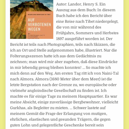
Autor: Landor, Henry S. Ein
Auszug aus dem Buch: In diesem
Buch habe ich den Bericht über
eine Reise nach Tibet niedergelegt,
die von mir während des
Frühjahrs, Sommers und Herbstes
1897 ausgeführt worden ist. Der
Bericht ist teils nach Photographien, teils nach Skizzen, die
ich an Ort und Stelle aufgenommen habe, illustriert. Nur die
Folterungsszenen hatte ich aus dem Gedächtnis zu
zeichnen; man wird mir aber zugeben, daß diese Eindrücke
in mir lebendig genug bleiben konnten! ... So machte ich
mich denn auf den Weg. Am ersten Tag ritt ich von Naini-Tal
nach Almora. Almora (1680 Meter über dem Meer) ist die
letzte Bergstation nach der Grenze zu, wo europäische oder
vielmehr angloindische Gesellschaft zu finden ist. Ich
machte es für einige Tage zu meinem Hauptquartier. Es war
meine Absicht, einige zuverlässige Bergbewohner, vielleicht
Gurkhas, als Begleiter zu mieten. ... Schwer lastete auf
meinem Gemüt die Frage der Erlangung von mutigen,
ehrlichen, elastischen und gesunden Trägern, die gegen
guten Lohn und gelegentliche Geschenke bereit sein