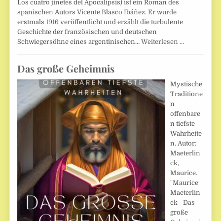
Los cuatro jinetes del Apocalipsis) ist ein Roman des
spanischen Autors Vicente Blasco Ibáñez. Er wurde
erstmals 1916 veröffentlicht und erzählt die turbulente
Geschichte der französischen und deutschen
Schwiegersöhne eines argentinischen…
Weiterlesen …
Das große Geheimnis
Mystische
Traditione
n
offenbare
n tiefste
Wahrheite
n. Autor:
Maeterlin
ck,
Maurice.
"Maurice
Maeterlin
ck - Das
große