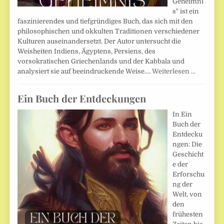
Geheimni
s" ist ein
faszinierendes und tiefgründiges Buch, das sich mit den
philosophischen und okkulten Traditionen verschiedener
Kulturen auseinandersetzt. Der Autor untersucht die
Weisheiten Indiens, Ägyptens, Persiens, des
vorsokratischen Griechenlands und der Kabbala und
analysiert sie auf beeindruckende Weise.…
Weiterlesen …
Ein Buch der Entdeckungen
In Ein
Buch der
Entdecku
ngen: Die
Geschicht
e der
Erforschu
ng der
Welt, von
den
frühesten