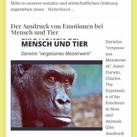
Mitte in unserer sozialen und wirtschaftlichen Ordnung
zugestehen muss.
Weiterlesen …
Der Ausdruck von Emotionen bei
Mensch und Tier
Darwins
"vergesse
nes
Meisterwe
rk". Autor:
Darwin,
Charles.
The
Expressio
n of the
Emotions
in Man
and
Animals
(Der
Ausdruck