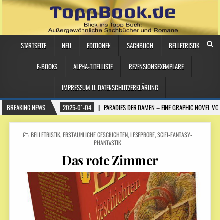
STARTSEITE
NEU
EDITIONEN
SACHBUCH
BELLETRISTIK
E-BOOKS
ALPHA-TITELLISTE
REZENSIONSEXEMPLARE
IMPRESSUM U. DATENSCHUTZERKLÄRUNG
BREAKING NEWS
2025-01-04
PARADIES DER DAMEN – EINE GRAPHIC NOVEL VO
POSTED
BELLETRISTIK
,
ERSTAUNLICHE GESCHICHTEN
,
LESEPROBE
,
SCIFI-FANTASY-
IN
PHANTASTIK
Das rote Zimmer