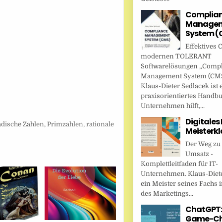
Complia
Managem
System (
Effektives 
modernen TOLERANT
Softwarelösungen „Comp
Management System (CMS
Klaus-Dieter Sedlacek ist 
praxisorientiertes Handbu
Unternehmen hilft,...
Digitales
adische Zahlen
,
Primzahlen
,
rationale
Meisterkl
Der Weg zu
Umsatz -
Komplettleitfaden für IT-
Unternehmen. Klaus-Diete
ein Meister seines Fachs i
des Marketings...
ChatGPT:
Game-Ch