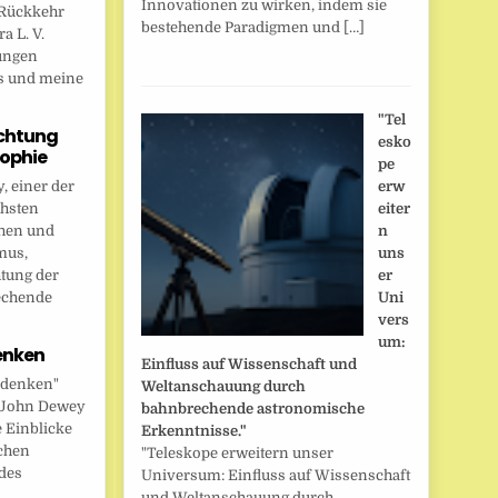
Innovationen zu wirken, indem sie
Rückkehr
bestehende Paradigmen und […]
a L. V.
ungen
s und meine
"Tel
chtung
esko
sophie
pe
 einer der
erw
chsten
eiter
hen und
n
mus,
uns
htung der
er
echende
Uni
vers
um:
enken
Einfluss auf Wissenschaft und
 denken"
Weltanschauung durch
t John Dewey
bahnbrechende astronomische
e Einblicke
Erkenntnisse."
ichen
"Teleskope erweitern unser
des
Universum: Einfluss auf Wissenschaft
und Weltanschauung durch