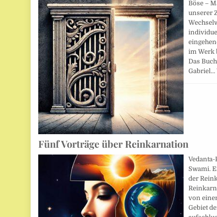
Böse – M
unserer Z
Wechselw
individue
eingehend
im Werk 
Das Buch
Gabriel…
Fünf Vorträge über Reinkarnation
Vedanta-
Swami. E
der Reink
Reinkarn
von eine
Gebiet de