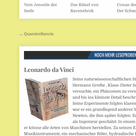
Vom Jenseits der
Das Rätsel von
Conan der
Seele
Ravensbrok
Der Schwa
Beitragsnavigation
← Quantentheorie
NOCH MEHR LESEPROBE
Leonardo da Vinci
Seine naturwissenschaftlichen S
Hermann Grothe , Klaus-Dieter S
versuchte, ein Phänomen zu vers
und bis ins kleinste Detail beschr
Seine Experimente folgten klare
war er ein grundlegend anderer W
Newton, die ihm später folgten. 
als Ingenieur geschätzt. In einem
er könne alle Arten von Maschinen herstellen. Zu seinen
Musikinstrumente, ein mechanischer Ritter, hydraulische 