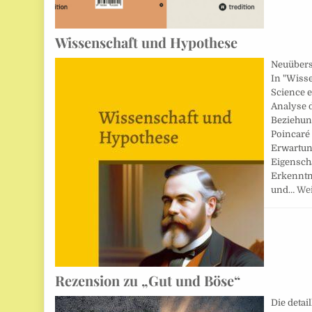
Wissenschaft und Hypothese
Neuüberse
In "Wisse
Science e
Analyse 
Beziehun
Poincaré 
Erwartun
Eigensch
Erkenntn
und…
Wei
Rezension zu „Gut und Böse“
Die detai