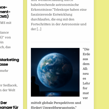
bahnbrechende astronomische
nce-
Erkenntnisse."Teleskope haben eine
ent-
faszinierende Entwicklung
CMS)
durchlaufen, die eng mit den
CMS mit
Fortschritten in der Astronomie und
der […]
liance
)“ von
ein
ch, das
"Die
Erde
 Marketing
aus
asse
dem
All:
 mehr
neu
es
Lehr
r Sedlacek,
for
n der Welt
mat
ver
 Der
mittelt globale Perspektiven und
anger für
fördert Umweltbewusstsein."