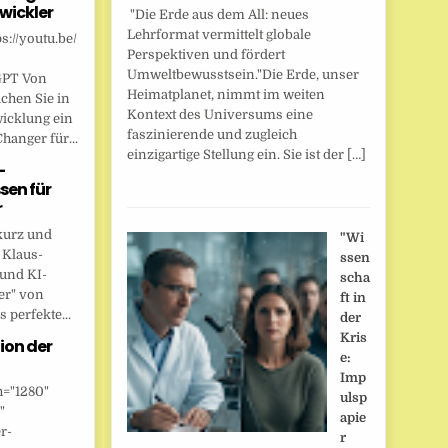
wickler
"Die Erde aus dem All: neues
Lehrformat vermittelt globale
s://youtu.be/
Perspektiven und fördert
Umweltbewusstsein."Die Erde, unser
GPT Von
Heimatplanet, nimmt im weiten
chen Sie in
Kontext des Universums eine
wicklung ein
faszinierende und zugleich
anger für...
einzigartige Stellung ein. Sie ist der […]
-
sen für
r
kurz und
"Wi
 Klaus-
ssen
 und KI-
scha
er" von
ft in
 perfekte...
der
Kris
ion der
e:
Imp
h="1280"
ulsp
"
apie
r-
r