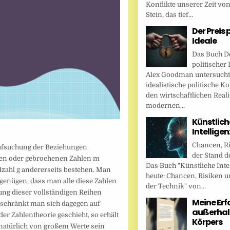
Konflikte unserer Zeit vo
Stein, das tief...
Der Preis 
Ideale
Das Buch De
politischer 
Alex Goodman untersucht
idealistische politische K
den wirtschaftlichen Reali
modernen...
Künstlich
Intellige
Chancen, R
Aufsuchung der Beziehungen
der Stand d
zen oder gebrochenen Zahlen m
Das Buch "Künstliche Inte
zahl g andererseits bestehen. Man
heute: Chancen, Risiken u
genügen, dass man alle diese Zahlen
der Technik" von...
ung dieser vollständigen Reihen
Meine Er
schränkt man sich dagegen auf
außerhal
er Zahlentheorie geschieht, so erhält
Körpers
natürlich von großem Werte sein