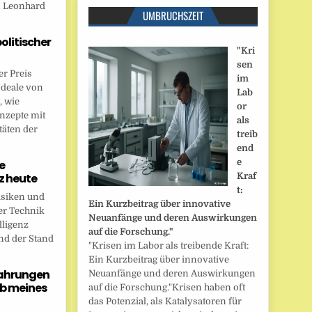
n Leonhard
UMBRUCHSZEIT
politischer
"Kri
sen
r Preis
im
Ideale von
Lab
, wie
or
onzepte mit
als
täten der
treib
end
e
e
nz heute
Kraf
t:
isiken und
Ein Kurzbeitrag über innovative
er Technik
Neuanfänge und deren Auswirkungen
lligenz
auf die Forschung."
nd der Stand
"Krisen im Labor als treibende Kraft:
Ein Kurzbeitrag über innovative
fahrungen
Neuanfänge und deren Auswirkungen
b meines
auf die Forschung."Krisen haben oft
das Potenzial, als Katalysatoren für