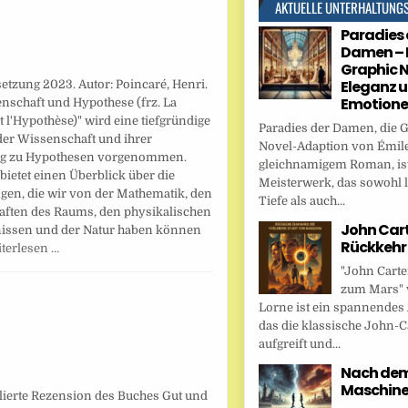
AKTUELLE UNTERHALTUNG
Paradies 
Damen – 
Graphic N
Eleganz 
tzung 2023. Autor: Poincaré, Henri.
Emotion
nschaft und Hypothese (frz. La
t l'Hypothèse)" wird eine tiefgründige
Paradies der Damen, die 
der Wissenschaft und ihrer
Novel-Adaption von Émile
g zu Hypothesen vorgenommen.
gleichnamigem Roman, ist
bietet einen Überblick über die
Meisterwerk, das sowohl l
gen, die wir von der Mathematik, den
Tiefe als auch...
aften des Raums, den physikalischen
John Cart
issen und der Natur haben können
Rückkehr
terlesen …
"John Carte
zum Mars" 
Lorne ist ein spannendes
das die klassische John-C
aufgreift und...
Nach dem 
Maschin
llierte Rezension des Buches Gut und