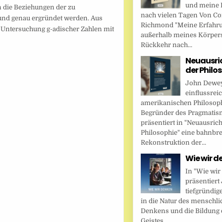
und meine 
 die Beziehungen der zu
nach vielen Tagen Von Cor
und genau ergründet werden. Aus
Richmond "Meine Erfahr
 Untersuchung g-adischer Zahlen mit
außerhalb meines Körper
Rückkehr nach...
Neuausri
der Philo
John Dewey,
einflussrei
amerikanischen Philosop
Begründer des Pragmatis
präsentiert in "Neuausric
Philosophie" eine bahnbr
Rekonstruktion der...
Wie wir d
In "Wie wir
präsentier
tiefgründig
in die Natur des menschl
Denkens und die Bildung 
Geistes....