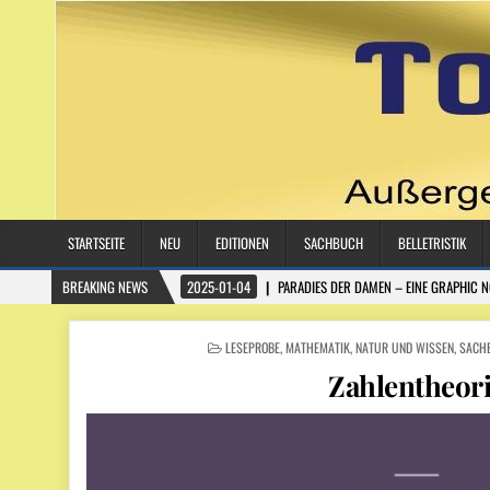
STARTSEITE
NEU
EDITIONEN
SACHBUCH
BELLETRISTIK
BREAKING NEWS
2025-01-04
PARADIES DER DAMEN – EINE GRAPHIC 
POSTED
LESEPROBE
,
MATHEMATIK
,
NATUR UND WISSEN
,
SACH
IN
Zahlentheor