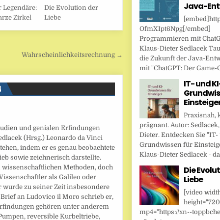
Java-Ent
 Legendäre:
Die Evolution der
rze Zirkel
Liebe
[embed]http
OfmXIpt6Npg[/embed]
Programmieren mit Chat
Klaus-Dieter Sedlacek Tau
Wahrscheinlichkeitsrechnung →
die Zukunft der Java-Ent
mit "ChatGPT: Der Game-Ch
IT- und KI
N
Grundwis
Einsteige
Praxisnah, 
prägnant. Autor: Sedlacek,
tudien und genialen Erfindungen
Dieter. Entdecken Sie "IT-
edlacek (Hrsg.) Leonardo da Vinci
Grundwissen für Einsteig
tehen, indem er es genau beobachtete
Klaus-Dieter Sedlacek - das
ieb sowie zeichnerisch darstellte.
n wissenschaftlichen Methoden, doch
Die Evolut
issenschaftler als Galileo oder
Liebe
Er wurde zu seiner Zeit insbesondere
[video widt
 Brief an Ludovico il Moro schrieb er,
height="720
 Erfindungen gehören unter anderem
mp4="https://xn--toppbche
Pumpen, reversible Kurbeltriebe,