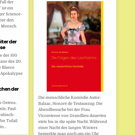
all der
ist ein
ger Science-
ber den
n Mensch
eiter der
se
te der 100
ane des 20.
e Blasco
r Apokalypse
chen der
Die menschliche Komödie Autor:
s Ostens.
Balzac, Honoré de Textauszug: Die
le, Paul.
Abendbesuche bei der Frau
rabisch-
Vicomtesse von Grandlieu dauerten
bn Tufail
stets bis in die späte Nacht. Während
n...
einer Nacht des langen Winters
bemerkte man noch um ein Uhr