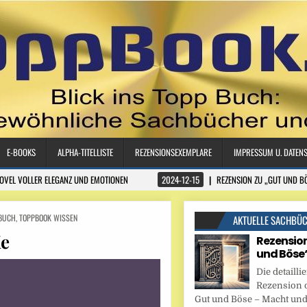
E-BOOKS
ALPHA-TITELLISTE
REZENSIONSEXEMPLARE
IMPRESSUM U. DATEN
NOVEL VOLLER ELEGANZ UND EMOTIONEN
2024-12-15
REZENSION ZU „GUT UND B
BUCH
,
TOPPBOOK WISSEN
AKTUELLE SACHBÜ
ie
Rezension
und Böse
Die detaillie
Rezension 
Gut und Böse – Macht und