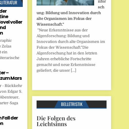
SLITERATUR
nfor
sch
der
ung: Bildung und Innovation durch
Eine
alte Organismen im Fokus der
ovel voller
Wissenschaft."
und
"Neue Erkenntnisse aus der
en
Algenforschung: Bildung und
Graphic
Innovation durch alte Organismen im
 Zolas
Fokus der Wissenschaft."Die
 ein
Algenforschung hat in den letzten
iterarische
Jahren erhebliche Fortschritte
gemacht und neue Erkenntnisse
geliefert, die unser […]
er –
 zum Mars
r - Rückkehr
von Edgar S.
 Abenteuer,
arter-Saga
BELLETRISTIK
Die Folgen des
Fall der
Leichtsinns
en