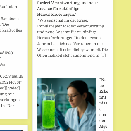
fordert Verantwortung und neue
Evolution-
Ansätze für zukünftige
Herausforderungen."
] Sachbuch
"Wissenschaft in der Krise:
 "Die
Impulspapier fordert Verantwortung
n kraftvolles
und neue Ansätze für zukünftige
Herausforderungen."In den letzten
Jahren hat sich das Vertrauen in die
Wissenschaft erheblich gewandelt. Die
h="1280"
Öffentlichkeit steht zunehmend in […]
"
//xn--
/0e213489fd5
"Ne
a99214c3817
ue
"][/video]
Erke
zung mit
nnt
merkungen.
niss
 In "Der
e
aus
der
Alge