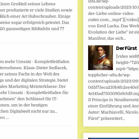
u9a.de/wp-
inen Großteil seines Lebens
content/uploads/2023/10/
er produzierte er viele Studien sowie
der-Liebe-online-video-
ßlich einer Art Hubschrauber. Einige
cutter.com_.mp4"][/video
eise sogar erfolgreich getestet. Das
von Emil Lucka. Das Werk
 20 ganzseitigen Bildtafeln und 77
Evolution der Liebe" ist ei
Manifest, das sich...
Der Fürst
[video widt
zu mehr Umsatz - Komplettleitfaden
height="720
nternehmen. Klaus-Dieter Sedlacek,
mp4="https:
er seines Fachs in der Welt des
toppbcher-u9a.de/wp-
s und der digitalen Strategie, bietet
content/uploads/2023/09
tales Marketing Meisterklasse: Der
0d5f75eca210b8fc2ee40ef
ehr Umsatz - Komplettleitfaden für
4e145ad7505090eb3d9.mp4
nehmen" den Schlüssel für IT-
Il Principe in Neuüberset
men, um in der heutigen
einer Einführung und An
hen Digitalwelt nicht nur zu…
Autor: Machiavelli, Nicolo.
sen …
Fürst" präsentiert...