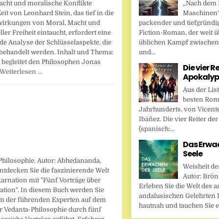
„Nach dem F
acht und moralische Konflikte
Maschinen“ 
eit von Leonhard Stein, das tief in die
packender und tiefgründi
irkungen von Moral, Macht und
Fiction-Roman, der weit ü
ller Freiheit eintaucht, erfordert eine
üblichen Kampf zwische
e Analyse der Schlüsselaspekte, die
und...
behandelt werden. Inhalt und Thema:
 begleitet den Philosophen Jonas
Die vier R
Weiterlesen …
Apokalyp
Aus der Lis
besten Rom
Jahrhunderts. von Vicent
Ibáñez. Die vier Reiter de
(spanisch:...
Das Erwa
Seele
Philosophie. Autor: Abhedananda,
Weisheit de
ntdecken Sie die faszinierende Welt
Autor: Brönn
arnation mit "Fünf Vorträge über
Erleben Sie die Welt des a
ation". In diesem Buch werden Sie
andalusischen Gelehrten I
m der führenden Experten auf dem
hautnah und tauchen Sie ei
r Vedanta-Philosophie durch fünf