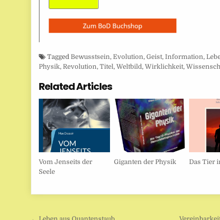
Tagged
Bewusstsein
,
Evolution
,
Geist
,
Information
,
Leb
Physik
,
Revolution
,
Titel
,
Weltbild
,
Wirklichkeit
,
Wissensch
Related Articles
Vom Jenseits der
Giganten der Physik
Das Tier 
Seele
← Leben aus Quantenstaub
Vereinbarkei