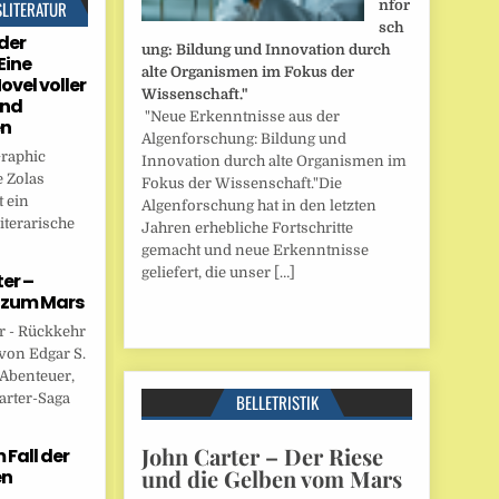
SLITERATUR
nfor
sch
der
ung: Bildung und Innovation durch
Eine
alte Organismen im Fokus der
ovel voller
Wissenschaft."
und
"Neue Erkenntnisse aus der
en
Algenforschung: Bildung und
Graphic
Innovation durch alte Organismen im
 Zolas
Fokus der Wissenschaft."Die
 ein
Algenforschung hat in den letzten
iterarische
Jahren erhebliche Fortschritte
gemacht und neue Erkenntnisse
geliefert, die unser […]
er –
 zum Mars
r - Rückkehr
von Edgar S.
 Abenteuer,
arter-Saga
BELLETRISTIK
John Carter – Der Riese
Fall der
und die Gelben vom Mars
en