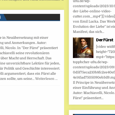
u9a.de/wp-
content/uploads/2023/10/
der-Liebe-online-video-
N
cutter.com_.mp4"][/video
von Emil Lucka. Das Werk
Evolution der Liebe" ist ei
Manifest, das sich...
pe in Neuübersetzung mit einer
Der Fürst
ng und Anmerkungen. Autor:
[video widt
li, Nicolo. In "Der Fürst" präsentiert
height="720
chiavelli seine revolutionären
mp4="https:
 über Macht und Herrschaft. Das
toppbcher-u9a.de/wp-
eine unverzichtbare Lektüre für jeden,
content/uploads/2023/09
für Politik und Geschichte interessiert.
0d5f75eca210b8fc2ee40ef
li argumentiert, dass ein Fürst alle
4e145ad7505090eb3d9.mp4
tzen sollte, um seine…
Weiterlesen …
Il Principe in Neuüberset
einer Einführung und An
Autor: Machiavelli, Nicolo.
Fürst" präsentiert...