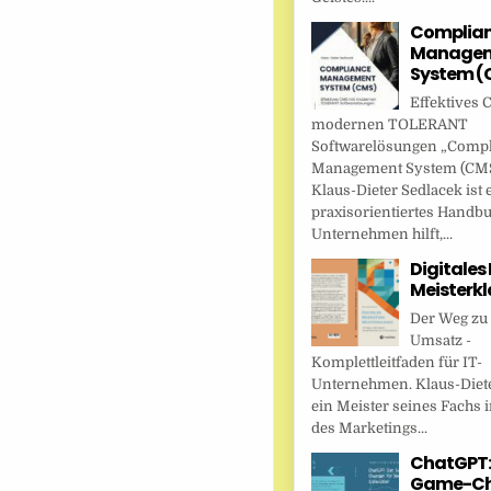
Complia
Managem
System (
Effektives 
modernen TOLERANT
Softwarelösungen „Comp
Management System (CMS
Klaus-Dieter Sedlacek ist 
praxisorientiertes Handbu
Unternehmen hilft,...
Digitales
Meisterkl
Der Weg zu
Umsatz -
Komplettleitfaden für IT-
Unternehmen. Klaus-Diete
ein Meister seines Fachs i
des Marketings...
ChatGPT:
Game-Ch