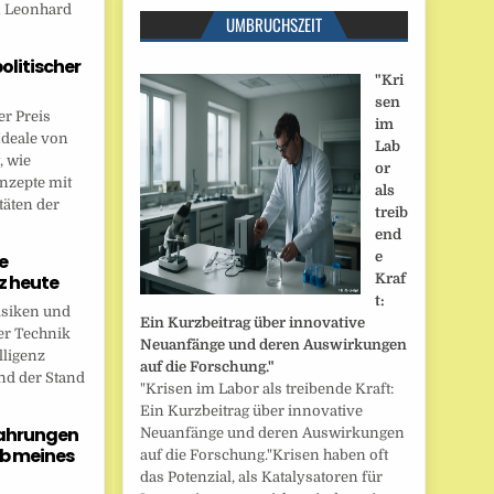
n Leonhard
UMBRUCHSZEIT
politischer
"Kri
sen
r Preis
im
Ideale von
Lab
, wie
or
onzepte mit
als
täten der
treib
end
e
e
nz heute
Kraf
t:
isiken und
Ein Kurzbeitrag über innovative
er Technik
Neuanfänge und deren Auswirkungen
lligenz
auf die Forschung."
nd der Stand
"Krisen im Labor als treibende Kraft:
Ein Kurzbeitrag über innovative
fahrungen
Neuanfänge und deren Auswirkungen
b meines
auf die Forschung."Krisen haben oft
das Potenzial, als Katalysatoren für