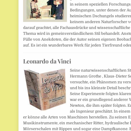
in seinem speziellen Forschungs
Bedingungen, unter denen der Auto
heimischen Dschungels studieren
keinem anderen Naturforscher ve
darauf geachtet, alle Fachausdrücke und wissenschaftlich
Thema wird in gemeinverständlichem Stil behandelt. Anstel
Fülle von Anekdoten, die der Autor seinen eigenen Beoba
auf. Es ist ein wunderbares Werk für jeden Tierfreund ode
Leonardo da Vinci
Seine naturwissenschaftlichen S
Hermann Grothe , Klaus-Dieter S
versuchte, ein Phänomen zu vers
und bis ins kleinste Detail beschr
Seine Experimente folgten klare
war er ein grundlegend anderer W
Newton, die ihm später folgten. 
als Ingenieur geschätzt. In einem
er könne alle Arten von Maschinen herstellen. Zu seinen
Musikinstrumente, ein mechanischer Ritter, hydraulische 
Mörserschalen mit Rippen und sogar eine Dampfkanone. E