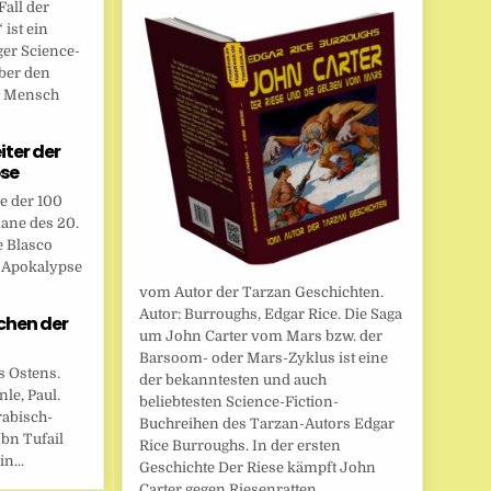
all der
ist ein
ger Science-
ber den
n Mensch
eiter der
se
te der 100
ane des 20.
e Blasco
r Apokalypse
vom Autor der Tarzan Geschichten.
Autor: Burroughs, Edgar Rice. Die Saga
chen der
um John Carter vom Mars bzw. der
Barsoom- oder Mars-Zyklus ist eine
s Ostens.
der bekanntesten und auch
le, Paul.
beliebtesten Science-Fiction-
rabisch-
Buchreihen des Tarzan-Autors Edgar
bn Tufail
Rice Burroughs. In der ersten
n...
Geschichte Der Riese kämpft John
Carter gegen Riesenratten,