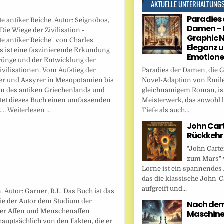
AKTUELLE UNTERHALTUNG
Paradies 
e antiker Reiche. Autor: Seignobos,
Damen – 
"Die Wiege der Zivilisation -
Graphic N
e antiker Reiche" von Charles
Eleganz 
s ist eine faszinierende Erkundung
Emotion
rünge und der Entwicklung der
ivilisationen. Vom Aufstieg der
Paradies der Damen, die 
er und Assyrer in Mesopotamien bis
Novel-Adaption von Émile
 des antiken Griechenlands und
gleichnamigem Roman, ist
tet dieses Buch einen umfassenden
Meisterwerk, das sowohl l
ck…
Weiterlesen …
Tiefe als auch...
John Cart
Rückkehr
"John Carte
zum Mars" 
Lorne ist ein spannendes
das die klassische John-C
aufgreift und...
 Autor: Garner, R.L. Das Buch ist das
 die der Autor dem Studium der
Nach dem 
er Affen und Menschenaffen
Maschin
hauptsächlich von den Fakten, die er