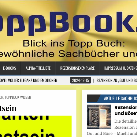
E-BOOKS
ALPHA-TITELLISTE
REZENSIONSEXEMPLARE
IMPRESSUM U. DATEN
NOVEL VOLLER ELEGANZ UND EMOTIONEN
2024-12-15
REZENSION ZU „GUT UND B
CH
,
TOPPBOOK WISSEN
AKTUELLE SACHBÜ
sein
Rezension
und Böse
Die detaillie
Rezension 
Gut und Böse – Macht und