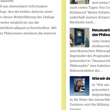
aussetzt.
und meine 
all aus elementarer Information
nach vielen Tagen Von Cor
logs, den die beiden Autoren unter
Richmond "Meine Erfahr
In dieser Weiterführung des Dialogs
außerhalb meines Körper
Rückkehr nach...
weise möglich ist, um die
ichkeit adäquat zu beschreiben. Mit
Neuausri
her Phänomene zeichnen die Autoren
der Philo
John Dewey,
einflussrei
amerikanischen Philosop
Begründer des Pragmatis
präsentiert in "Neuausric
Philosophie" eine bahnbr
Rekonstruktion der...
Wie wir d
In "Wie wir
präsentier
tiefgründig
in die Natur des menschl
Denkens und die Bildung 
Geistes....