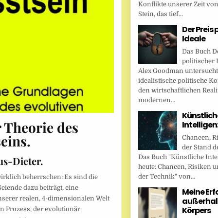
Konflikte unserer Zeit vo
Stein, das tief...
Der Preis 
Ideale
Das Buch De
politischer 
Alex Goodman untersucht
idealistische politische K
den wirtschaftlichen Reali
modernen...
Künstlich
 Theorie des
Intellige
eins.
Chancen, R
der Stand d
Das Buch "Künstliche Inte
us-Dieter.
heute: Chancen, Risiken u
der Technik" von...
irklich beherrschen: Es sind die
eiende dazu beiträgt, eine
Meine Er
nserer realen, 4-dimensionalen Welt
außerhal
Körpers
n Prozess, der evolutionär