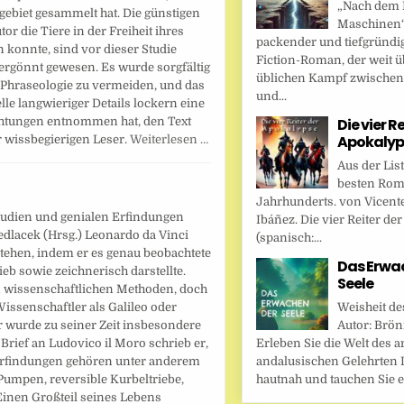
„Nach dem F
gebiet gesammelt hat. Die günstigen
Maschinen“ 
r die Tiere in der Freiheit ihres
packender und tiefgründi
 konnte, sind vor dieser Studie
Fiction-Roman, der weit ü
rgönnt gewesen. Es wurde sorgfältig
üblichen Kampf zwische
e Phraseologie zu vermeiden, und das
und...
le langwieriger Details lockern eine
chtungen entnommen hat, den Text
Die vier R
Apokalyp
r wissbegierigen Leser.
Weiterlesen …
Aus der Lis
besten Rom
Jahrhunderts. von Vicent
tudien und genialen Erfindungen
Ibáñez. Die vier Reiter de
edlacek (Hrsg.) Leonardo da Vinci
(spanisch:...
tehen, indem er es genau beobachtete
Das Erwa
ieb sowie zeichnerisch darstellte.
Seele
n wissenschaftlichen Methoden, doch
issenschaftler als Galileo oder
Weisheit de
Er wurde zu seiner Zeit insbesondere
Autor: Brönn
 Brief an Ludovico il Moro schrieb er,
Erleben Sie die Welt des a
 Erfindungen gehören unter anderem
andalusischen Gelehrten I
Pumpen, reversible Kurbeltriebe,
hautnah und tauchen Sie ei
inen Großteil seines Lebens