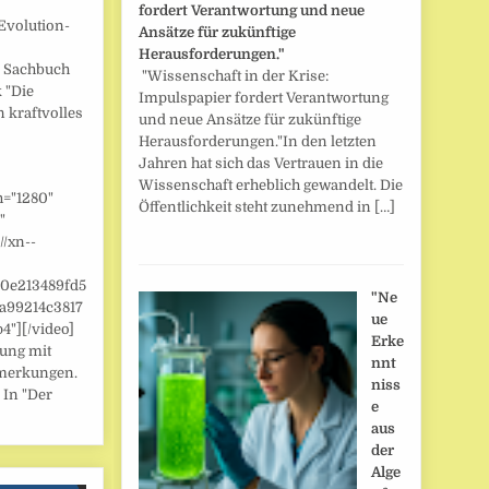
fordert Verantwortung und neue
Evolution-
Ansätze für zukünftige
Herausforderungen."
] Sachbuch
"Wissenschaft in der Krise:
 "Die
Impulspapier fordert Verantwortung
n kraftvolles
und neue Ansätze für zukünftige
Herausforderungen."In den letzten
Jahren hat sich das Vertrauen in die
Wissenschaft erheblich gewandelt. Die
h="1280"
Öffentlichkeit steht zunehmend in […]
"
//xn--
/0e213489fd5
"Ne
a99214c3817
ue
"][/video]
Erke
zung mit
nnt
merkungen.
niss
 In "Der
e
aus
der
Alge