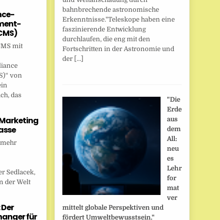
bahnbrechende astronomische
nce-
Erkenntnisse."Teleskope haben eine
ent-
faszinierende Entwicklung
CMS)
durchlaufen, die eng mit den
CMS mit
Fortschritten in der Astronomie und
der […]
liance
)“ von
ein
ch, das
"Die
Erde
 Marketing
aus
asse
dem
All:
 mehr
neu
es
Lehr
r Sedlacek,
for
n der Welt
mat
ver
 Der
mittelt globale Perspektiven und
anger für
fördert Umweltbewusstsein."