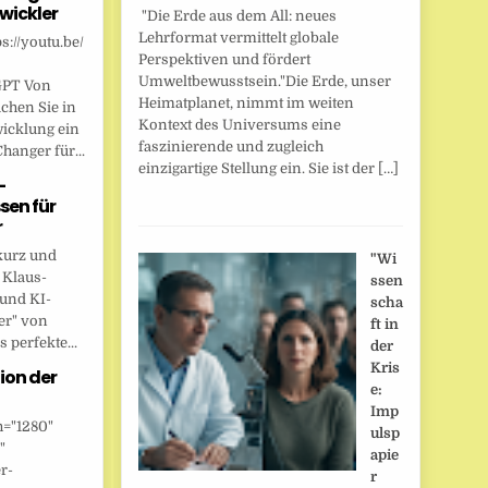
wickler
"Die Erde aus dem All: neues
Lehrformat vermittelt globale
s://youtu.be/
Perspektiven und fördert
Umweltbewusstsein."Die Erde, unser
GPT Von
Heimatplanet, nimmt im weiten
chen Sie in
Kontext des Universums eine
wicklung ein
faszinierende und zugleich
anger für...
einzigartige Stellung ein. Sie ist der […]
-
sen für
r
kurz und
"Wi
 Klaus-
ssen
 und KI-
scha
er" von
ft in
 perfekte...
der
Kris
ion der
e:
Imp
h="1280"
ulsp
"
apie
r-
r