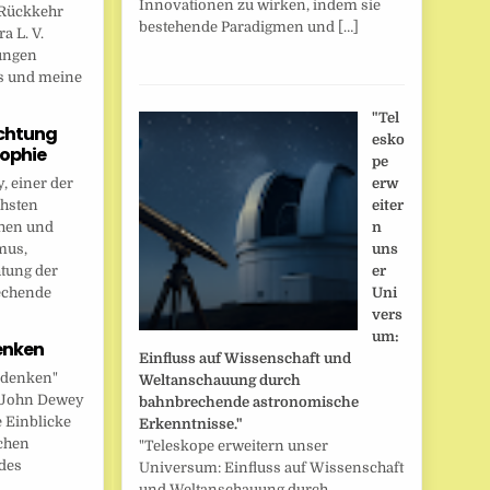
Innovationen zu wirken, indem sie
Rückkehr
bestehende Paradigmen und […]
a L. V.
ungen
s und meine
"Tel
chtung
esko
sophie
pe
 einer der
erw
chsten
eiter
hen und
n
mus,
uns
htung der
er
echende
Uni
vers
um:
enken
Einfluss auf Wissenschaft und
 denken"
Weltanschauung durch
t John Dewey
bahnbrechende astronomische
e Einblicke
Erkenntnisse."
ichen
"Teleskope erweitern unser
des
Universum: Einfluss auf Wissenschaft
und Weltanschauung durch