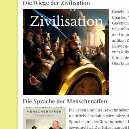
Die Wiege der Zivilisation
Geschicht
Charles. 
Geschicht
Seignobo
der Ursp
antiken Z
Babyloni
zum Ruhm
Roms bie
Überbli
Die Sprache der Menschenaffen
Ihr Leben und ihre Gewohnheiten.
natürliche Produkt vieler Jahre,
Sprache und der Gewohnheiten d
gewidmet hat. Der Inhalt handelt 