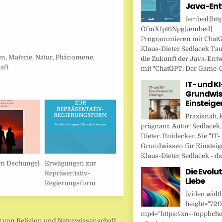
Java-Ent
[embed]http
OfmXIpt6Npg[/embed]
Programmieren mit Chat
Klaus-Dieter Sedlacek Tau
en
,
Materie
,
Natur
,
Phänomene
,
die Zukunft der Java-Ent
aft
mit "ChatGPT: Der Game-Ch
IT- und KI
Grundwis
Einsteige
Praxisnah, 
prägnant. Autor: Sedlacek,
Dieter. Entdecken Sie "IT-
Grundwissen für Einsteig
Klaus-Dieter Sedlacek - das
im Dschungel
Erwägungen zur
Die Evolut
Repräsentativ-
Liebe
Regierungsform
[video widt
height="720
mp4="https://xn--toppbche
t von Religion und Naturwissenschaft →