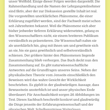
unser Weltbild. Einige dieser Folgen werden dargestellt. Die
Rahmenhandlung und die Namen der Lehrgangsteilnehmer
sind fiktiv, aber der zur Diskussion gestellte Inhalt ist real.
Die vorgestellten unerklärlichen Phänomene, die einer
Erklärung zugeführt werden, sind der Fachwelt meist schon
seit Jahrzehnten bekannt. Weil die Phänomene sich aber
bisher jedweder tieferen Erklärung widersetzten, gelang es
den Wissenschaftlern nicht, sie einem breiteren Publikum
verständlich zu präsentieren. Die Wissenschaft nahm sie
als unerklärlich hin, ging mit ihnen um und gewöhnte sich
an sie, bis sie ganz gewöhnlich und selbstverständlich
schienen. Der größere hinter den Phänomenen liegende
Zusammenhang blieb verborgen. Das Buch deckt nun den
Zusammenhang auf. Es gibt naturwissenschaftliche
Antworten auf die Grundfragen unseres Seins. Neben der
physikalischen Theorie vom Jenseits einschließlich den
Beweisen wird das wahre Gesicht der Wirklichkeit
beschrieben. Es gipfelt in der glaubwürdigen Aussage, dass
Bewusstsein unsterblich ist und unser physisches Ende
überdauert. Für Anschaulichkeit sorgen 26 Abbildungen im
Text. Dieses Sachbuch beschreibt konkret und glaubwürdig
die Dinge jenseits der Erfahrungswissenschaft und der
physischen Welt. Schulkenntnisse
Weiterlesen …