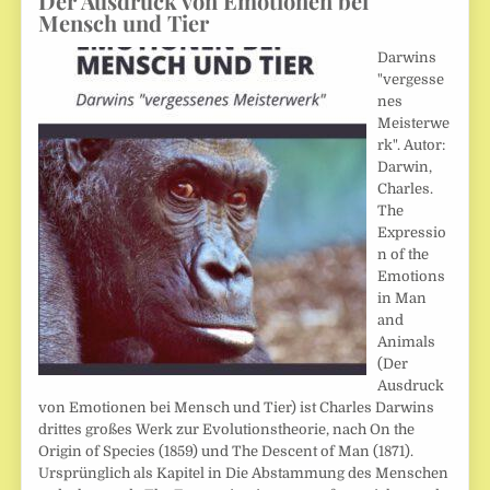
Der Ausdruck von Emotionen bei
Mensch und Tier
Darwins
"vergesse
nes
Meisterwe
rk". Autor:
Darwin,
Charles.
The
Expressio
n of the
Emotions
in Man
and
Animals
(Der
Ausdruck
von Emotionen bei Mensch und Tier) ist Charles Darwins
drittes großes Werk zur Evolutionstheorie, nach On the
Origin of Species (1859) und The Descent of Man (1871).
Ursprünglich als Kapitel in Die Abstammung des Menschen