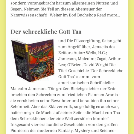
sondern vorangebracht hat zum allgemeinen Nutzen und
Segen. Nehmen Sie Teil an diesem Abenteuer der
Naturwissenschaft! Weiter im Bod Buchshop
Read more…
Der schreckliche Gott Taa
und Die Pilzvergiftung, Satan geht
zum Angriff über, Jenseits des
Zeittors Autor: Wells, H.G.;
Jameson, Malcolm; Zagat, Arthur
Leo; O'Brien, David Wright Die
Titel-Geschichte "Der Schreckliche
Gott Taa" stammt vom
amerikanischen Schriftsteller
Malcolm Jameson. "Die großen Bleichgesichter der Erde
brachten den Schrecken zum friedlichen Planeten Arania -
sie versklavten seine Bewohner und beraubten ihn seiner
Schönheit. Aber das Sklavenvolk, so geduldig es auch war,
hatte eine große Macht auf seiner Seite - die Macht von Taa
dem Schrecklichen, der eine Welt zerstören konnte!"
Insgesamt vier erstaunliche Geschichten von den großen
Pionieren der modernen Fantasy, Mystery und Science-