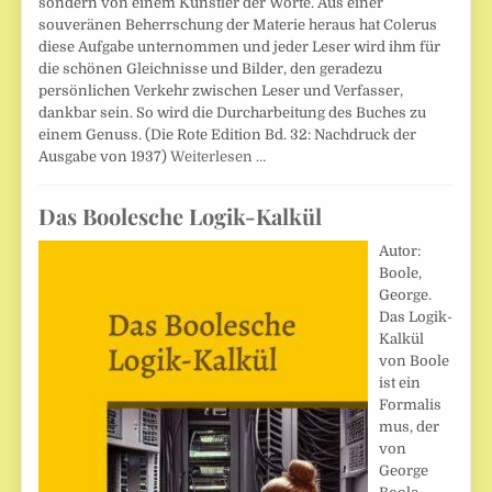
sondern von einem Künstler der Worte. Aus einer
souveränen Beherrschung der Materie heraus hat Colerus
diese Aufgabe unternommen und jeder Leser wird ihm für
die schönen Gleichnisse und Bilder, den geradezu
persönlichen Verkehr zwischen Leser und Verfasser,
dankbar sein. So wird die Durcharbeitung des Buches zu
einem Genuss. (Die Rote Edition Bd. 32: Nachdruck der
Ausgabe von 1937)
Weiterlesen …
Das Boolesche Logik-Kalkül
Autor:
Boole,
George.
Das Logik-
Kalkül
von Boole
ist ein
Formalis
mus, der
von
George