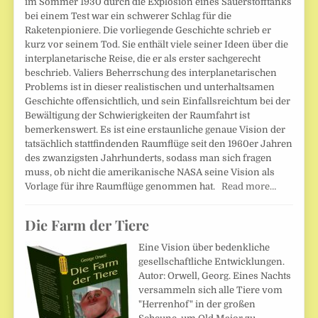
im Sommer 1930 durch die Explosion eines Sauerstofftanks
bei einem Test war ein schwerer Schlag für die
Raketenpioniere. Die vorliegende Geschichte schrieb er
kurz vor seinem Tod. Sie enthält viele seiner Ideen über die
interplanetarische Reise, die er als erster sachgerecht
beschrieb. Valiers Beherrschung des interplanetarischen
Problems ist in dieser realistischen und unterhaltsamen
Geschichte offensichtlich, und sein Einfallsreichtum bei der
Bewältigung der Schwierigkeiten der Raumfahrt ist
bemerkenswert. Es ist eine erstaunliche genaue Vision der
tatsächlich stattfindenden Raumflüge seit den 1960er Jahren
des zwanzigsten Jahrhunderts, sodass man sich fragen
muss, ob nicht die amerikanische NASA seine Vision als
Vorlage für ihre Raumflüge genommen hat.
Read more…
Die Farm der Tiere
Eine Vision über bedenkliche
gesellschaftliche Entwicklungen.
Autor: Orwell, Georg. Eines Nachts
versammeln sich alle Tiere vom
"Herrenhof" in der großen