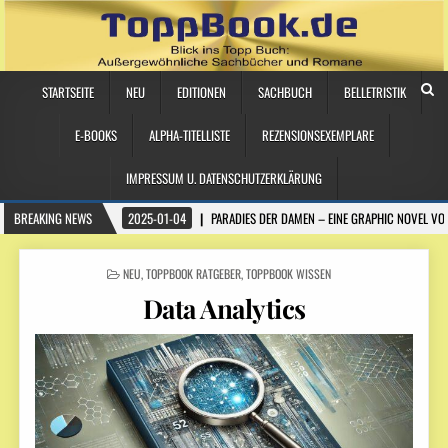
STARTSEITE
NEU
EDITIONEN
SACHBUCH
BELLETRISTIK
E-BOOKS
ALPHA-TITELLISTE
REZENSIONSEXEMPLARE
IMPRESSUM U. DATENSCHUTZERKLÄRUNG
BREAKING NEWS
2025-01-04
PARADIES DER DAMEN – EINE GRAPHIC NOVEL VO
POSTED
NEU
,
TOPPBOOK RATGEBER
,
TOPPBOOK WISSEN
IN
Data Analytics