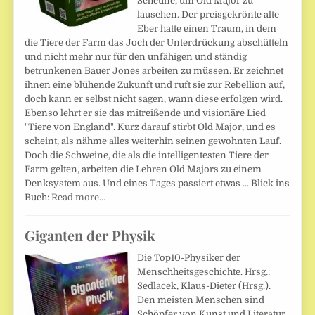
Scheune, um Old Major zu
lauschen. Der preisgekrönte alte
Eber hatte einen Traum, in dem
die Tiere der Farm das Joch der Unterdrückung abschütteln
und nicht mehr nur für den unfähigen und ständig
betrunkenen Bauer Jones arbeiten zu müssen. Er zeichnet
ihnen eine blühende Zukunft und ruft sie zur Rebellion auf,
doch kann er selbst nicht sagen, wann diese erfolgen wird.
Ebenso lehrt er sie das mitreißende und visionäre Lied
"Tiere von England". Kurz darauf stirbt Old Major, und es
scheint, als nähme alles weiterhin seinen gewohnten Lauf.
Doch die Schweine, die als die intelligentesten Tiere der
Farm gelten, arbeiten die Lehren Old Majors zu einem
Denksystem aus. Und eines Tages passiert etwas ... Blick ins
Buch:
Read more…
Giganten der Physik
Die Top10-Physiker der
Menschheitsgeschichte. Hrsg.:
Sedlacek, Klaus-Dieter (Hrsg.).
Den meisten Menschen sind
Schöpfer von Kunst und Literatur