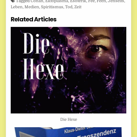
Tagged
Conan
,
Ektoplasma
,
Esoterik
,
Fee
,
Feen
,
Jenseits
,
Leben
,
Medien
,
Spiritismus
,
Tod
,
Zeit
Related Articles
Die Hexe