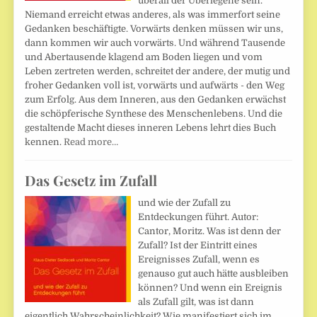
überall der Überlegene sein.
Niemand erreicht etwas anderes, als was immerfort seine
Gedanken beschäftigte. Vorwärts denken müssen wir uns,
dann kommen wir auch vorwärts. Und während Tausende
und Abertausende klagend am Boden liegen und vom
Leben zertreten werden, schreitet der andere, der mutig und
froher Gedanken voll ist, vorwärts und aufwärts - den Weg
zum Erfolg. Aus dem Inneren, aus den Gedanken erwächst
die schöpferische Synthese des Menschenlebens. Und die
gestaltende Macht dieses inneren Lebens lehrt dies Buch
kennen.
Read more…
Das Gesetz im Zufall
und wie der Zufall zu
Entdeckungen führt. Autor:
Cantor, Moritz. Was ist denn der
Zufall? Ist der Eintritt eines
Ereignisses Zufall, wenn es
genauso gut auch hätte ausbleiben
können? Und wenn ein Ereignis
als Zufall gilt, was ist dann
eigentlich Wahrscheinlichkeit? Wie manifestiert sich im