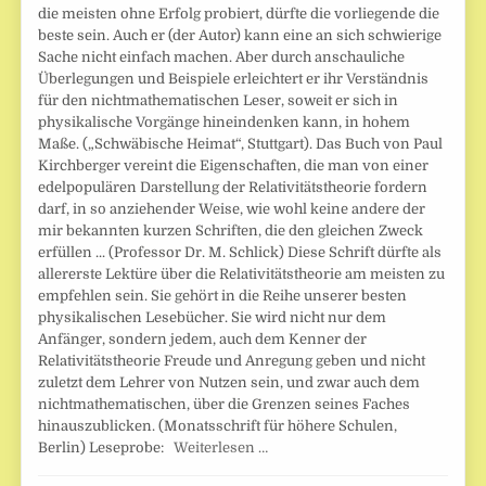
die meisten ohne Erfolg probiert, dürfte die vorliegende die
beste sein. Auch er (der Autor) kann eine an sich schwierige
Sache nicht einfach machen. Aber durch anschauliche
Überlegungen und Beispiele erleichtert er ihr Verständnis
für den nichtmathematischen Leser, soweit er sich in
physikalische Vorgänge hineindenken kann, in hohem
Maße. („Schwäbische Heimat“, Stuttgart). Das Buch von Paul
Kirchberger vereint die Eigenschaften, die man von einer
edelpopulären Darstellung der Relativitätstheorie fordern
darf, in so anziehender Weise, wie wohl keine andere der
mir bekannten kurzen Schriften, die den gleichen Zweck
erfüllen ... (Professor Dr. M. Schlick) Diese Schrift dürfte als
allererste Lektüre über die Relativitätstheorie am meisten zu
empfehlen sein. Sie gehört in die Reihe unserer besten
physikalischen Lesebücher. Sie wird nicht nur dem
Anfänger, sondern jedem, auch dem Kenner der
Relativitätstheorie Freude und Anregung geben und nicht
zuletzt dem Lehrer von Nutzen sein, und zwar auch dem
nichtmathematischen, über die Grenzen seines Faches
hinauszublicken. (Monatsschrift für höhere Schulen,
Berlin) Leseprobe:
Weiterlesen …