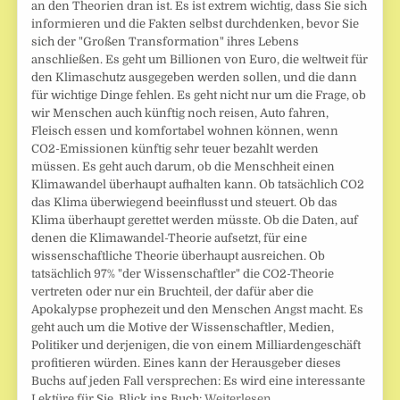
an den Theorien dran ist. Es ist extrem wichtig, dass Sie sich
informieren und die Fakten selbst durchdenken, bevor Sie
sich der "Großen Transformation" ihres Lebens
anschließen. Es geht um Billionen von Euro, die weltweit für
den Klimaschutz ausgegeben werden sollen, und die dann
für wichtige Dinge fehlen. Es geht nicht nur um die Frage, ob
wir Menschen auch künftig noch reisen, Auto fahren,
Fleisch essen und komfortabel wohnen können, wenn
CO2-Emissionen künftig sehr teuer bezahlt werden
müssen. Es geht auch darum, ob die Menschheit einen
Klimawandel überhaupt aufhalten kann. Ob tatsächlich CO2
das Klima überwiegend beeinflusst und steuert. Ob das
Klima überhaupt gerettet werden müsste. Ob die Daten, auf
denen die Klimawandel-Theorie aufsetzt, für eine
wissenschaftliche Theorie überhaupt ausreichen. Ob
tatsächlich 97% "der Wissenschaftler" die CO2-Theorie
vertreten oder nur ein Bruchteil, der dafür aber die
Apokalypse prophezeit und den Menschen Angst macht. Es
geht auch um die Motive der Wissenschaftler, Medien,
Politiker und derjenigen, die von einem Milliardengeschäft
profitieren würden. Eines kann der Herausgeber dieses
Buchs auf jeden Fall versprechen: Es wird eine interessante
Lektüre für Sie. Blick ins Buch:
Weiterlesen …