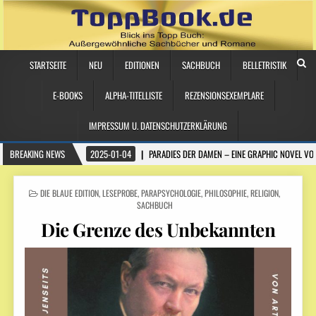
STARTSEITE
NEU
EDITIONEN
SACHBUCH
BELLETRISTIK
E-BOOKS
ALPHA-TITELLISTE
REZENSIONSEXEMPLARE
IMPRESSUM U. DATENSCHUTZERKLÄRUNG
BREAKING NEWS
2025-01-04
PARADIES DER DAMEN – EINE GRAPHIC NOVEL VO
POSTED
DIE BLAUE EDITION
,
LESEPROBE
,
PARAPSYCHOLOGIE
,
PHILOSOPHIE
,
RELIGION
,
IN
SACHBUCH
Die Grenze des Unbekannten