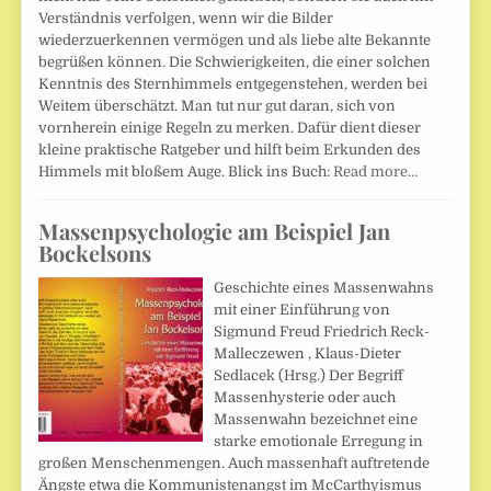
Verständnis verfolgen, wenn wir die Bilder
wiederzuerkennen vermögen und als liebe alte Bekannte
begrüßen können. Die Schwierigkeiten, die einer solchen
Kenntnis des Sternhimmels entgegenstehen, werden bei
Weitem überschätzt. Man tut nur gut daran, sich von
vornherein einige Regeln zu merken. Dafür dient dieser
kleine praktische Ratgeber und hilft beim Erkunden des
Himmels mit bloßem Auge. Blick ins Buch:
Read more…
Massenpsychologie am Beispiel Jan
Bockelsons
Geschichte eines Massenwahns
mit einer Einführung von
Sigmund Freud Friedrich Reck-
Malleczewen , Klaus-Dieter
Sedlacek (Hrsg.) Der Begriff
Massenhysterie oder auch
Massenwahn bezeichnet eine
starke emotionale Erregung in
großen Menschenmengen. Auch massenhaft auftretende
Ängste etwa die Kommunistenangst im McCarthyismus