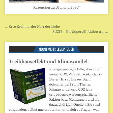
Rezension zu „Gut und Böse“
Beitragsnavigation
← Sree Krishna, der Herr der Liebe
SUZIE – Die Supergöl-Aktion u.a. →
NOCH MEHR LESEPROBEN
Treibhauseffekt und Klimawandel
Energiewende, ja bitte, aber nicht
wegen CO2. Von Sedlacek, Klaus-
Dieter (Hrsg.) Dieses Buch
dokumentiert zum Thema
Klimawandel und CO2 teils
unbequeme wissenschaftliche
Fakten bzw. Meldungen und die
dazugehörigen Quellen. Sie sind
eingeladen, selbst nachzudenken und sich zu fragen, was