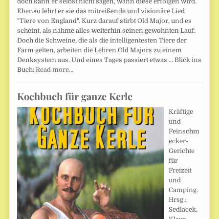
doch kann er selbst nicht sagen, wann diese erfolgen wird.
Ebenso lehrt er sie das mitreißende und visionäre Lied
"Tiere von England". Kurz darauf stirbt Old Major, und es
scheint, als nähme alles weiterhin seinen gewohnten Lauf.
Doch die Schweine, die als die intelligentesten Tiere der
Farm gelten, arbeiten die Lehren Old Majors zu einem
Denksystem aus. Und eines Tages passiert etwas ... Blick ins
Buch:
Read more…
Kochbuch für ganze Kerle
Kräftige
und
Feinschm
ecker-
Gerichte
für
Freizeit
und
Camping.
Hrsg.:
Sedlacek,