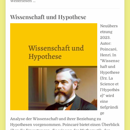
Weiterlesen …
Wissenschaft und Hypothese
Neuübers
etzung
2023.
Autor:
Poincaré,
Henri. In
"Wissensc
haft und
Hypothese
(frz. La
Science et
l'Hypothès
e)" wird
eine
tiefgründi
ge
Analyse der Wissenschaft und ihrer Beziehung zu
Hypothesen vorgenommen. Poincaré bietet einen Überblick