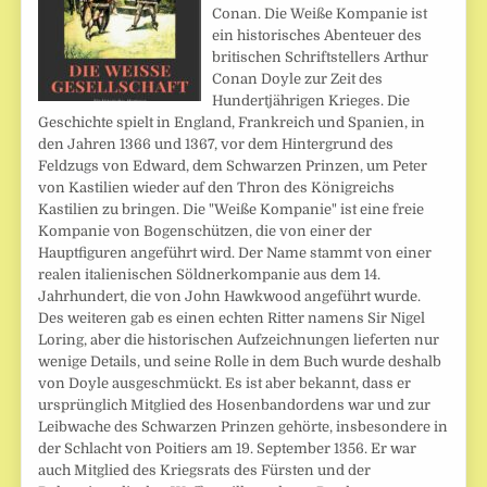
Conan. Die Weiße Kompanie ist
ein historisches Abenteuer des
britischen Schriftstellers Arthur
Conan Doyle zur Zeit des
Hundertjährigen Krieges. Die
Geschichte spielt in England, Frankreich und Spanien, in
den Jahren 1366 und 1367, vor dem Hintergrund des
Feldzugs von Edward, dem Schwarzen Prinzen, um Peter
von Kastilien wieder auf den Thron des Königreichs
Kastilien zu bringen. Die "Weiße Kompanie" ist eine freie
Kompanie von Bogenschützen, die von einer der
Hauptfiguren angeführt wird. Der Name stammt von einer
realen italienischen Söldnerkompanie aus dem 14.
Jahrhundert, die von John Hawkwood angeführt wurde.
Des weiteren gab es einen echten Ritter namens Sir Nigel
Loring, aber die historischen Aufzeichnungen lieferten nur
wenige Details, und seine Rolle in dem Buch wurde deshalb
von Doyle ausgeschmückt. Es ist aber bekannt, dass er
ursprünglich Mitglied des Hosenbandordens war und zur
Leibwache des Schwarzen Prinzen gehörte, insbesondere in
der Schlacht von Poitiers am 19. September 1356. Er war
auch Mitglied des Kriegsrats des Fürsten und der