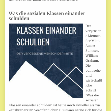
Was die sozialen Klassen einander
schulden
Der
vergessen
e Mensch
der Mitte.
Autor:
Sumner,
William
Graham.
Die
politische
und
wirtschaftl
iche
Schrift
"Was die
sozialen
Klassen einander schulden" ist heute noch aktueller als zur
Zeit ihrer ersten Veröffentlichung. Sumner setzte sich für die