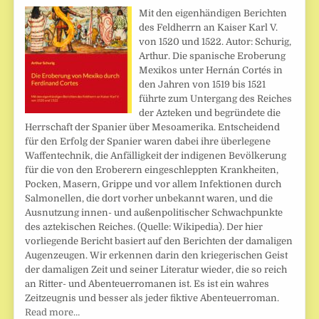
Mit den eigenhändigen Berichten
des Feldherrn an Kaiser Karl V.
von 1520 und 1522. Autor: Schurig,
Arthur. Die spanische Eroberung
Mexikos unter Hernán Cortés in
den Jahren von 1519 bis 1521
führte zum Untergang des Reiches
der Azteken und begründete die
Herrschaft der Spanier über Mesoamerika. Entscheidend
für den Erfolg der Spanier waren dabei ihre überlegene
Waffentechnik, die Anfälligkeit der indigenen Bevölkerung
für die von den Eroberern eingeschleppten Krankheiten,
Pocken, Masern, Grippe und vor allem Infektionen durch
Salmonellen, die dort vorher unbekannt waren, und die
Ausnutzung innen- und außenpolitischer Schwachpunkte
des aztekischen Reiches. (Quelle: Wikipedia). Der hier
vorliegende Bericht basiert auf den Berichten der damaligen
Augenzeugen. Wir erkennen darin den kriegerischen Geist
der damaligen Zeit und seiner Literatur wieder, die so reich
an Ritter- und Abenteuerromanen ist. Es ist ein wahres
Zeitzeugnis und besser als jeder fiktive Abenteuerroman.
Read more…