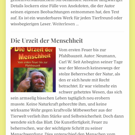
Details lockern eine Fülle von Anekdoten, die der Autor
seinen eigenen Beobachtungen entnommen hat, den Text
auf. Es ist ein wunderbares Werk für jeden Tierfreund oder
wissbegierigen Leser.
Weiterlesen …
Die Urzeit der Menschheit
Vom ersten Feuer bis zur
Pfahlbauzeit. Autor: Neumann,
Carl W. Seit Anbeginn seiner Tage
war der Mensch keineswegs der
stolze Beherrscher der Natur, als
den er sich heute mit Recht
betrachtet. Er war vielmehr ein
schwer gehetztes Wesen, das sich
sein armselig bisschen Leben tagtäglich neu erobern
musste. Keine Naturkraft gehorchte ihm, und keine
wirksame Wehr gegen kraftvolle Mitbewerber aus der
Tierwelt verlieh ihm Stärke und Selbstsicherheit. Doch dann
wendete sich das Blatt. Die Kunstfertigkeit, Feuer zu
beherrschen, war der wichtigste Schritt zu seiner
Menschwerdung. Dies unterschied den Menschen vom