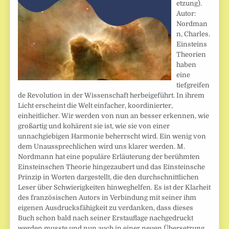
etzung).
Autor:
Nordman
n, Charles.
Einsteins
Theorien
haben
eine
tiefgreifen
de Revolution in der Wissenschaft herbeigeführt. In ihrem
Licht erscheint die Welt einfacher, koordinierter,
einheitlicher. Wir werden von nun an besser erkennen, wie
großartig und kohärent sie ist, wie sie von einer
unnachgiebigen Harmonie beherrscht wird. Ein wenig von
dem Unaussprechlichen wird uns klarer werden. M.
Nordmann hat eine populäre Erläuterung der berühmten
Einsteinschen Theorie hingezaubert und das Einsteinsche
Prinzip in Worten dargestellt, die den durchschnittlichen
Leser über Schwierigkeiten hinweghelfen. Es ist der Klarheit
des französischen Autors in Verbindung mit seiner ihm
eigenen Ausdrucksfähigkeit zu verdanken, dass dieses
Buch schon bald nach seiner Erstauflage nachgedruckt
werden musste und nun auch in einer neuen Übersetzung