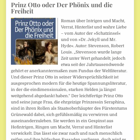
Prinz Otto oder Der Phönix und die
Freiheit
Roman über Intrigen und Macht,
Verrat, Hinterlist und wahre Liebe
– vom Autor der »Schatzinsel«
und von »Dr. Jekyll und Mr.
Hyde«. Autor: Stevenson, Robert
Louis. „Stevenson wurde lange
Zeit unter Wert gehandelt; jedoch
etwa seit der Jahrtausendwende
gehört er anerkanntermaßen zum Fundus der Weltliteratur.
Und dieser Prinz Otto in seiner Widersprüchlichkeit ist
ausgesprochen modern für die heutige Spannungsliteratur,
in der die eindimensionalen, starken Helden ja längst
weitgehend abgedankt haben.“ Der leichtfertige Prinz Otto
und seine junge Frau, die ehrgeizige Prinzessin Seraphina,
sind in ihren Rollen als Staatsoberhäupter des Fürstentums
Grünewald dabei, sich gefühlsmäßig zu verwirren und
auseinanderzuleben. Sie werden in ein Gespinst aus
Hofintrigen, Ringen um Macht, Verrat und Hinterlist
verwickelt. Das lässt sie zwar nach und nach menschlich
reifen und ihre höfischen Fassaden verlieren, doch wird es