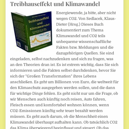
Treibhauseffekt und Klimawandel
Energiewende, ja bitte, aber nicht
wegen CO2. Von Sedlacek, Klaus-
Dieter (Hrsg.) Dieses Buch
dokumentiert zum Thema
Klimawandel und CO2 teils
unbequeme wissenschaftliche
Fakten bzw. Meldungen und die
dazugehörigen Quellen. Sie sind
eingeladen, selbst nachzudenken und sich zu fragen, was
an den Theorien dran ist. Es ist extrem wichtig, dass Sie sich
informieren und die Fakten selbst durchdenken, bevor Sie
sich der "Großen Transformation" ihres Lebens
anschließen. Es geht um Billionen von Euro, die weltweit für
den Klimaschutz ausgegeben werden sollen, und die dann
für wichtige Dinge fehlen. Es geht nicht nur um die Frage, ob
wir Menschen auch künftig noch reisen, Auto fahren,
Fleisch essen und komfortabel wohnen können, wenn
CO2-Emissionen künftig sehr teuer bezahlt werden
müssen. Es geht auch darum, ob die Menschheit einen
Klimawandel überhaupt aufhalten kann. Ob tatsächlich CO2
das Klima überwiegend beeinflusst und steuert. Ob das