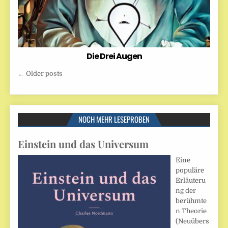
Die Drei Augen
Beitragsnavigation
← Older posts
NOCH MEHR LESEPROBEN
Einstein und das Universum
Eine
populäre
Erläuteru
ng der
berühmte
n Theorie
(Neuübers