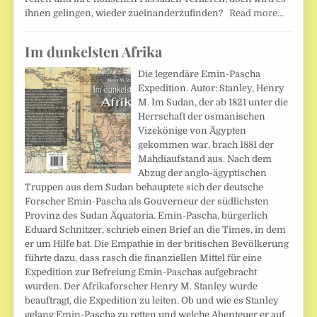
ihnen gelingen, wieder zueinanderzufinden?
Read more…
Im dunkelsten Afrika
Die legendäre Emin-Pascha
Expedition. Autor: Stanley, Henry
M. Im Sudan, der ab 1821 unter die
Herrschaft der osmanischen
Vizekönige von Ägypten
gekommen war, brach 1881 der
Mahdiaufstand aus. Nach dem
Abzug der anglo-ägyptischen
Truppen aus dem Sudan behauptete sich der deutsche
Forscher Emin-Pascha als Gouverneur der südlichsten
Provinz des Sudan Äquatoria. Emin-Pascha, bürgerlich
Eduard Schnitzer, schrieb einen Brief an die Times, in dem
er um Hilfe bat. Die Empathie in der britischen Bevölkerung
führte dazu, dass rasch die finanziellen Mittel für eine
Expedition zur Befreiung Emin-Paschas aufgebracht
wurden. Der Afrikaforscher Henry M. Stanley wurde
beauftragt, die Expedition zu leiten. Ob und wie es Stanley
gelang Emin-Pascha zu retten und welche Abenteuer er auf