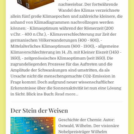
nachweisbar. Der fortwährende
Wandel des Klimas verzeichnete
allein fünf große Klimaepochen und zahlreiche kleinere, die
anhand von Klimadiagrammen nachvollzogen werden
können: - Klimaoptimum während der Römerzeit (200
v.Chr. - 400 n.Chr.), - Klimaverschlechterung zur Zeit der
germanischen Völkerwanderungen (400 - 800), -
Mittelalterliches Klimaoptimum (800 - 1300), - allgemeine
Klimaverschlechterung im 14. Jh. mit Kleiner Eiszeit (1450 -
1850), - zeitgenössisches Klimaoptimum (seit 1850). Die
zugrundeliegenden Prozesse für das Auftreten und die
Amplitude der Schwankungen sind umstritten, da als
Ursache nicht die menschengemachte CO2-Emission in
Frage kommt. Doch aufgrund neuer wissenschaftlicher
Erkenntnisse über die Sonnenaktivität ist nun eine Lösung
in Sicht. Blick ins Buch:
Read more…
Der Stein der Weisen
Geschichte der Chemie. Autor:
Ostwald, Wilhelm. Der visionäre
Nobelpreisträger Wilhelm