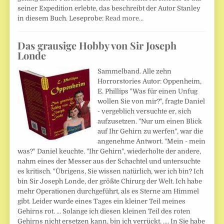
seiner Expedition erlebte, das beschreibt der Autor Stanley
in diesem Buch. Leseprobe:
Read more…
Das grausige Hobby von Sir Joseph
Londe
Sammelband. Alle zehn
Horrorstories Autor: Oppenheim,
E. Phillips "Was für einen Unfug
wollen Sie von mir?", fragte Daniel
- vergeblich versuchte er, sich
aufzusetzen. "Nur um einen Blick
auf Ihr Gehirn zu werfen", war die
angenehme Antwort. "Mein - mein
was?" Daniel keuchte. "Ihr Gehirn", wiederholte der andere,
nahm eines der Messer aus der Schachtel und untersuchte
es kritisch. "Übrigens, Sie wissen natürlich, wer ich bin? Ich
bin Sir Joseph Londe, der größte Chirurg der Welt. Ich habe
mehr Operationen durchgeführt, als es Sterne am Himmel
gibt. Leider wurde eines Tages ein kleiner Teil meines
Gehirns rot. ... Solange ich diesen kleinen Teil des roten
Gehirns nicht ersetzen kann, bin ich verrückt. .... In Sie habe