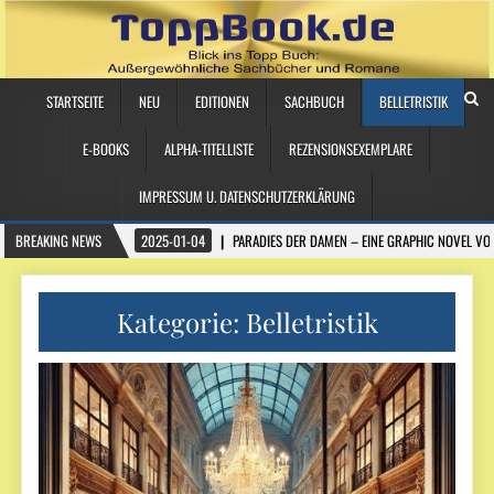
STARTSEITE
NEU
EDITIONEN
SACHBUCH
BELLETRISTIK
E-BOOKS
ALPHA-TITELLISTE
REZENSIONSEXEMPLARE
IMPRESSUM U. DATENSCHUTZERKLÄRUNG
BREAKING NEWS
2025-01-04
PARADIES DER DAMEN – EINE GRAPHIC NOVEL VO
Kategorie:
Belletristik