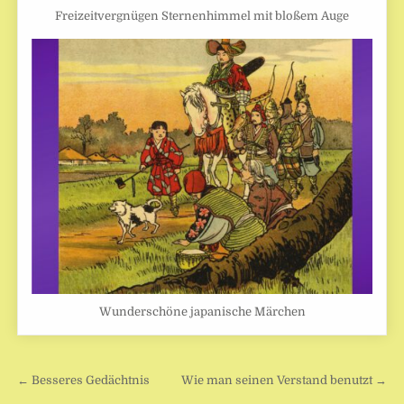
Freizeitvergnügen Sternenhimmel mit bloßem Auge
Wunderschöne japanische Märchen
Beitragsnavigation
← Besseres Gedächtnis
Wie man seinen Verstand benutzt →