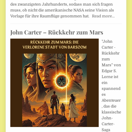
des zwanzigsten Jahrhunderts, sodass man sich fragen
muss, ob nicht die amerikanische NASA seine Vision als
Vorlage für ihre Raumflüge genommen hat.
Read more…
John Carter – Rückkehr zum Mars
"John
Carter -
Rückkehr
zum
Mars" von
Edgar S.
Lorne ist
ein
spannend
es
Abenteuer
, das die
klassische
John-
Carter-
Saga