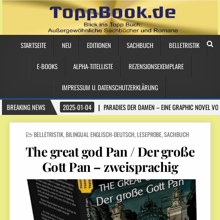
STARTSEITE
NEU
EDITIONEN
SACHBUCH
BELLETRISTIK
E-BOOKS
ALPHA-TITELLISTE
REZENSIONSEXEMPLARE
IMPRESSUM U. DATENSCHUTZERKLÄRUNG
BREAKING NEWS
2025-01-04
PARADIES DER DAMEN – EINE GRAPHIC NOVEL VO
POSTED
BELLETRISTIK
,
BILINGUAL ENGLISCH-DEUTSCH
,
LESEPROBE
,
SACHBUCH
IN
The great god Pan / Der große
Gott Pan – zweisprachig