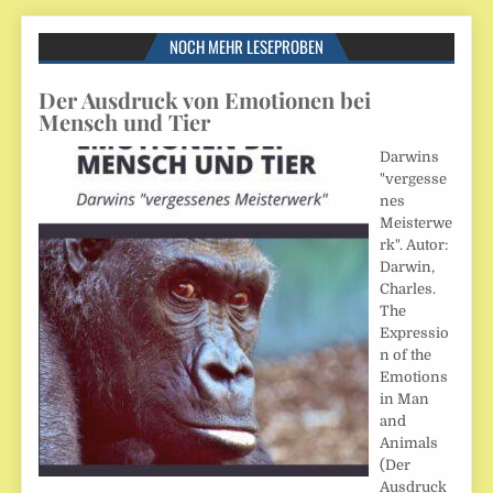
NOCH MEHR LESEPROBEN
Der Ausdruck von Emotionen bei
Mensch und Tier
Darwins
"vergesse
nes
Meisterwe
rk". Autor:
Darwin,
Charles.
The
Expressio
n of the
Emotions
in Man
and
Animals
(Der
Ausdruck