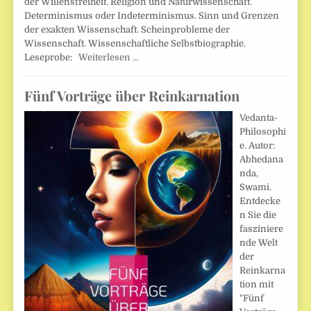
der Willensfreiheit. Religion und Naturwissenschaft.
Determinismus oder Indeterminismus. Sinn und Grenzen
der exakten Wissenschaft. Scheinprobleme der
Wissenschaft. Wissenschaftliche Selbstbiographie.
Leseprobe:
Weiterlesen …
Fünf Vorträge über Reinkarnation
Vedanta-
Philosophi
e. Autor:
Abhedana
nda,
Swami.
Entdecke
n Sie die
fasziniere
nde Welt
der
Reinkarna
tion mit
"Fünf