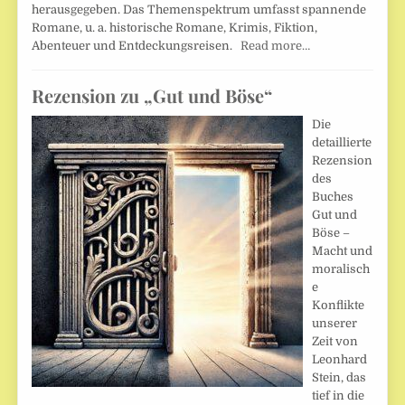
herausgegeben. Das Themenspektrum umfasst spannende
Romane, u. a. historische Romane, Krimis, Fiktion,
Abenteuer und Entdeckungsreisen.
Read more…
Rezension zu „Gut und Böse“
Die
detaillierte
Rezension
des
Buches
Gut und
Böse –
Macht und
moralisch
e
Konflikte
unserer
Zeit von
Leonhard
Stein, das
tief in die