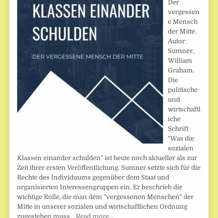
Der
vergessen
e Mensch
der Mitte.
Autor:
Sumner,
William
Graham.
Die
politische
und
wirtschaftl
iche
Schrift
"Was die
sozialen
Klassen einander schulden" ist heute noch aktueller als zur
Zeit ihrer ersten Veröffentlichung. Sumner setzte sich für die
Rechte des Individuums gegenüber dem Staat und
organisierten Interessengruppen ein. Er beschrieb die
wichtige Rolle, die man dem "vergessenen Menschen" der
Mitte in unserer sozialen und wirtschaftlichen Ordnung
zugestehen muss.
Read more…