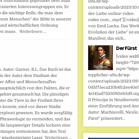
es Individuums gegenüber dem Staat
u9a.de/wp-
nisierten Interessengruppen ein. Er
content/uploads/2023/10/
 die wichtige Rolle, die man dem
der-Liebe-online-video-
enen Menschen" der Mitte in unserer
cutter.com_.mp4"][/video
 und wirtschaftlichen Ordnung
von Emil Lucka. Das Werk
hen muss.
Weiterlesen …
Evolution der Liebe" ist ei
Manifest, das sich...
Der Fürst
[video widt
height="720
mp4="https:
 Autor: Garner, R.L. Das Buch ist das
toppbcher-u9a.de/wp-
 die der Autor dem Studium der
content/uploads/2023/09
er Affen und Menschenaffen
0d5f75eca210b8fc2ee40ef
hauptsächlich von den Fakten, die er
4e145ad7505090eb3d9.mp4
gebiet gesammelt hat. Die günstigen
Il Principe in Neuüberset
r die Tiere in der Freiheit ihres
einer Einführung und An
 konnte, sind vor dieser Studie
Autor: Machiavelli, Nicolo.
rgönnt gewesen. Es wurde sorgfältig
Fürst" präsentiert...
e Phraseologie zu vermeiden, und das
le langwieriger Details lockern eine
chtungen entnommen hat, den Text
r wissbegierigen Leser.
Weiterlesen …