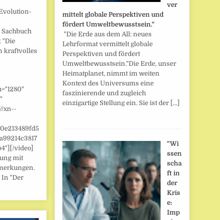
ver
Evolution-
mittelt globale Perspektiven und
fördert Umweltbewusstsein."
] Sachbuch
"Die Erde aus dem All: neues
 "Die
Lehrformat vermittelt globale
n kraftvolles
Perspektiven und fördert
Umweltbewusstsein."Die Erde, unser
Heimatplanet, nimmt im weiten
Kontext des Universums eine
h="1280"
faszinierende und zugleich
"
einzigartige Stellung ein. Sie ist der […]
//xn--
/0e213489fd5
a99214c3817
"Wi
"][/video]
ssen
zung mit
scha
merkungen.
ft in
 In "Der
der
Kris
e:
Imp