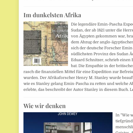
Im dunkelsten Afrika
Die legendäre Emin-Pascha Expedi
Sudan, der ab 1821 unter die Her
von Ägypten gekommen war, brac
dem Abzug der anglo-ägyptische
sich der deutsche Forscher Emin
südlichsten Provinz des Sudan Ä
Eduard Schnitzer, schrieb einen B
bat. Die Empathie in der britisch
rasch die finanziellen Mittel für eine Expedition zur Befr
wurden. Der Afrikaforscher Henry M. Stanley wurde beauftr
wie es Stanley gelang Emin-Pascha zu retten und welche Ab
erlebte, das beschreibt der Autor Stanley in diesem Buch. 
Wie wir denken
In "Wie 
tiefgründ
menschli
Geistes. 