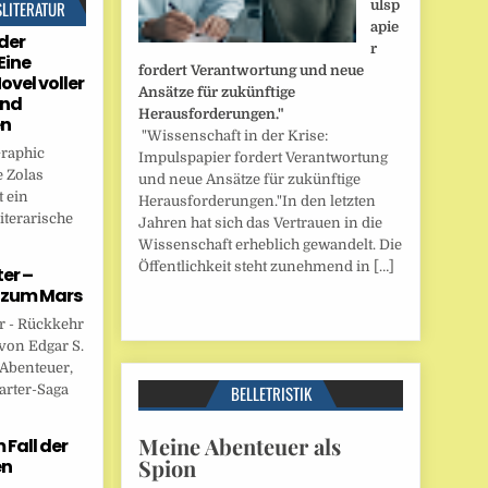
SLITERATUR
ulsp
apie
der
r
Eine
fordert Verantwortung und neue
ovel voller
Ansätze für zukünftige
und
Herausforderungen."
en
"Wissenschaft in der Krise:
Graphic
Impulspapier fordert Verantwortung
 Zolas
und neue Ansätze für zukünftige
 ein
Herausforderungen."In den letzten
iterarische
Jahren hat sich das Vertrauen in die
Wissenschaft erheblich gewandelt. Die
Öffentlichkeit steht zunehmend in […]
er –
 zum Mars
r - Rückkehr
von Edgar S.
 Abenteuer,
arter-Saga
BELLETRISTIK
Meine Abenteuer als
Fall der
Spion
en