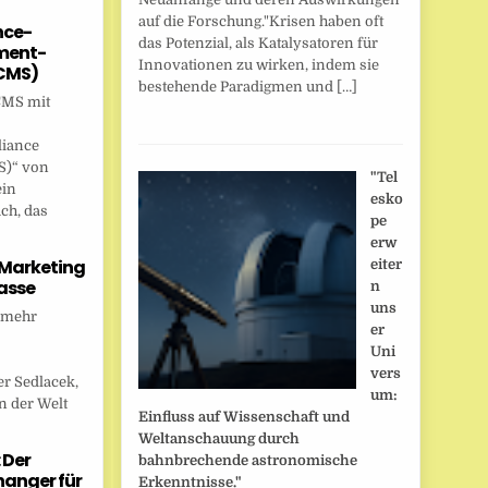
auf die Forschung."Krisen haben oft
nce-
das Potenzial, als Katalysatoren für
ent-
Innovationen zu wirken, indem sie
CMS)
bestehende Paradigmen und […]
CMS mit
liance
)“ von
"Tel
ein
esko
ch, das
pe
erw
 Marketing
eiter
asse
n
uns
 mehr
er
Uni
vers
r Sedlacek,
um:
n der Welt
Einfluss auf Wissenschaft und
Weltanschauung durch
 Der
bahnbrechende astronomische
anger für
Erkenntnisse."