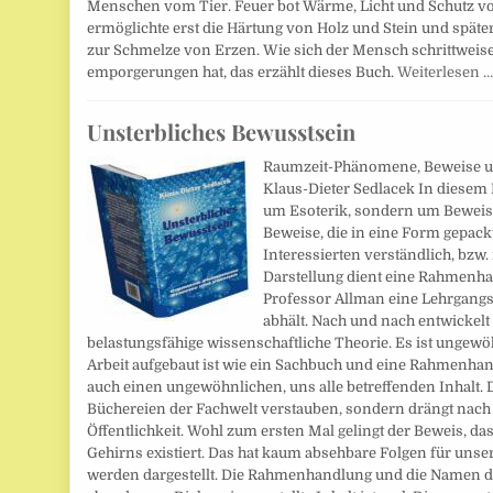
Menschen vom Tier. Feuer bot Wärme, Licht und Schutz vo
ermöglichte erst die Härtung von Holz und Stein und spä
zur Schmelze von Erzen. Wie sich der Mensch schrittweis
emporgerungen hat, das erzählt dieses Buch.
Weiterlesen 
Unsterbliches Bewusstsein
Raumzeit-Phänomene, Beweise u
Klaus-Dieter Sedlacek In diesem
um Esoterik, sondern um Beweise
Beweise, die in eine Form gepackt
Interessierten verständlich, bzw.
Darstellung dient eine Rahmenhan
Professor Allman eine Lehrgangs
abhält. Nach und nach entwickelt
belastungsfähige wissenschaftliche Theorie. Es ist ungewö
Arbeit aufgebaut ist wie ein Sachbuch und eine Rahmenhand
auch einen ungewöhnlichen, uns alle betreffenden Inhalt. D
Büchereien der Fachwelt verstauben, sondern drängt nach
Öffentlichkeit. Wohl zum ersten Mal gelingt der Beweis, d
Gehirns existiert. Das hat kaum absehbare Folgen für unser
werden dargestellt. Die Rahmenhandlung und die Namen de