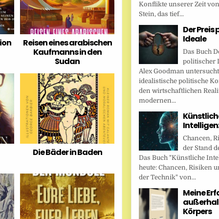
Konflikte unserer Zeit vo
Stein, das tief...
Der Preis 
Ideale
ion
Reisen eines arabischen
Kaufmanns in den
Das Buch De
Sudan
politischer 
Alex Goodman untersucht
idealistische politische K
den wirtschaftlichen Reali
modernen...
Künstlich
Intellige
Chancen, R
der Stand d
Die Bäder in Baden
Das Buch "Künstliche Inte
heute: Chancen, Risiken u
der Technik" von...
Meine Er
außerhal
Körpers