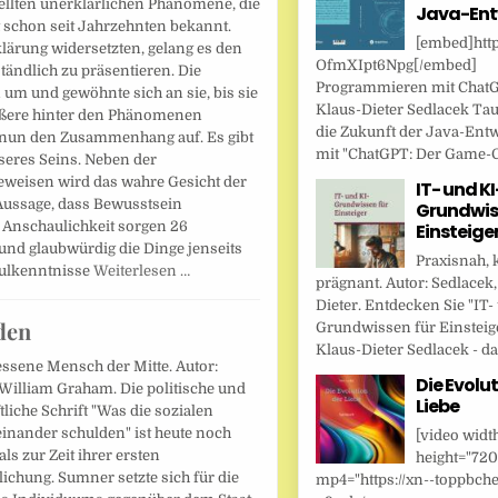
estellten unerklärlichen Phänomene, die
Java-Ent
t schon seit Jahrzehnten bekannt.
[embed]http
lärung widersetzten, gelang es den
OfmXIpt6Npg[/embed]
tändlich zu präsentieren. Die
Programmieren mit Chat
 um und gewöhnte sich an sie, bis sie
Klaus-Dieter Sedlacek Tau
rößere hinter den Phänomenen
die Zukunft der Java-Ent
 nun den Zusammenhang auf. Es gibt
mit "ChatGPT: Der Game-Ch
seres Seins. Neben der
eweisen wird das wahre Gesicht der
IT- und KI
 Aussage, dass Bewusstsein
Grundwis
r Anschaulichkeit sorgen 26
Einsteige
und glaubwürdig die Dinge jenseits
Praxisnah, 
hulkenntnisse
Weiterlesen …
prägnant. Autor: Sedlacek,
Dieter. Entdecken Sie "IT-
den
Grundwissen für Einsteig
Klaus-Dieter Sedlacek - das
essene Mensch der Mitte. Autor:
Die Evolut
William Graham. Die politische und
Liebe
tliche Schrift "Was die sozialen
inander schulden" ist heute noch
[video widt
als zur Zeit ihrer ersten
height="720
lichung. Sumner setzte sich für die
mp4="https://xn--toppbche