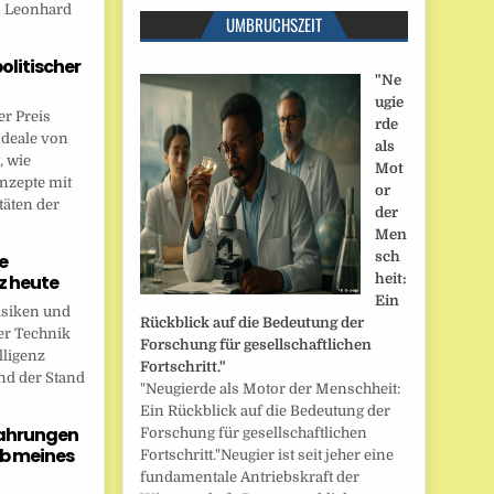
n Leonhard
UMBRUCHSZEIT
politischer
"Ne
ugie
r Preis
rde
Ideale von
als
, wie
Mot
onzepte mit
or
täten der
der
Men
sch
e
nz heute
heit:
Ein
isiken und
Rückblick auf die Bedeutung der
er Technik
Forschung für gesellschaftlichen
lligenz
Fortschritt."
nd der Stand
"Neugierde als Motor der Menschheit:
Ein Rückblick auf die Bedeutung der
fahrungen
Forschung für gesellschaftlichen
b meines
Fortschritt."Neugier ist seit jeher eine
fundamentale Antriebskraft der