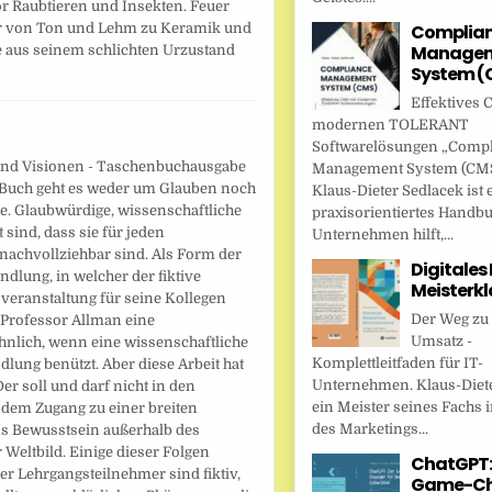
r Raubtieren und Insekten. Feuer
Complia
ter von Ton und Lehm zu Keramik und
Managem
e aus seinem schlichten Urzustand
System (
…
Effektives 
modernen TOLERANT
Softwarelösungen „Comp
nd Visionen - Taschenbuchausgabe
Management System (CMS
 Buch geht es weder um Glauben noch
Klaus-Dieter Sedlacek ist 
. Glaubwürdige, wissenschaftliche
praxisorientiertes Handbu
 sind, dass sie für jeden
Unternehmen hilft,...
 nachvollziehbar sind. Als Form der
Digitales
dlung, in welcher der fiktive
Meisterkl
veranstaltung für seine Kollegen
Der Weg zu
 Professor Allman eine
Umsatz -
hnlich, wenn eine wissenschaftliche
Komplettleitfaden für IT-
lung benützt. Aber diese Arbeit hat
Unternehmen. Klaus-Diete
er soll und darf nicht in den
ein Meister seines Fachs i
 dem Zugang zu einer breiten
des Marketings...
ass Bewusstsein außerhalb des
 Weltbild. Einige dieser Folgen
ChatGPT:
r Lehrgangsteilnehmer sind fiktiv,
Game-Ch