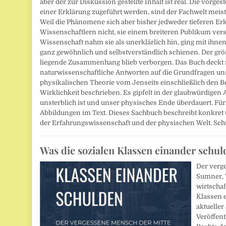
aber der zur Diskussion gestellte Inhalt ist real. Die vorg
einer Erklärung zugeführt werden, sind der Fachwelt meis
Weil die Phänomene sich aber bisher jedweder tieferen Erk
Wissenschaftlern nicht, sie einem breiteren Publikum vers
Wissenschaft nahm sie als unerklärlich hin, ging mit ihnen
ganz gewöhnlich und selbstverständlich schienen. Der g
liegende Zusammenhang blieb verborgen. Das Buch deckt
naturwissenschaftliche Antworten auf die Grundfragen un
physikalischen Theorie vom Jenseits einschließlich den B
Wirklichkeit beschrieben. Es gipfelt in der glaubwürdigen
unsterblich ist und unser physisches Ende überdauert. Fü
Abbildungen im Text. Dieses Sachbuch beschreibt konkret 
der Erfahrungswissenschaft und der physischen Welt. Sc
Was die sozialen Klassen einander schul
Der verg
Sumner, 
wirtschaf
Klassen e
aktueller 
Veröffent