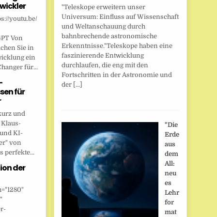
wickler
"Teleskope erweitern unser
Universum: Einfluss auf Wissenschaft
s://youtu.be/
und Weltanschauung durch
bahnbrechende astronomische
GPT Von
Erkenntnisse."Teleskope haben eine
chen Sie in
faszinierende Entwicklung
wicklung ein
durchlaufen, die eng mit den
anger für...
Fortschritten in der Astronomie und
-
der […]
sen für
r
kurz und
 Klaus-
"Die
 und KI-
Erde
er" von
aus
 perfekte...
dem
All:
ion der
neu
es
h="1280"
Lehr
"
for
r-
mat