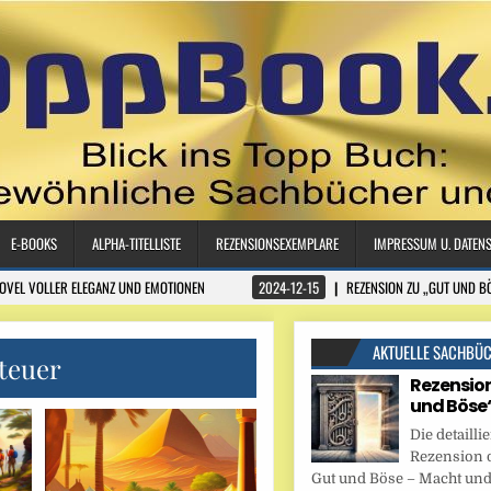
E-BOOKS
ALPHA-TITELLISTE
REZENSIONSEXEMPLARE
IMPRESSUM U. DATEN
NOVEL VOLLER ELEGANZ UND EMOTIONEN
2024-12-15
REZENSION ZU „GUT UND B
AKTUELLE SACHBÜ
teuer
Rezension
und Böse
Die detaillie
Rezension 
Gut und Böse – Macht und