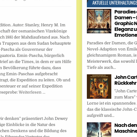
AKTUELLE UNTERHALTUNG
Paradies 
Damen – 
Graphic N
tion. Autor: Stanley, Henry M. Im
Eleganz 
rschaft der osmanischen Vizekönige
Emotion
h 1881 der Mahdiaufstand aus. Nach
Paradies der Damen, die 
n Truppen aus dem Sudan behauptete
Novel-Adaption von Émile
-Pascha als Gouverneur der
gleichnamigem Roman, ist
quatoria. Emin-Pascha, bürgerlich
Meisterwerk, das sowohl l
rief an die Times, in dem er um Hilfe
Tiefe als auch...
en Bevölkerung führte dazu, dass
eiung Emin-Paschas aufgebracht
John Cart
agt, die Expedition zu leiten. Ob und
Rückkehr
enteuer er auf seiner Expedition
"John Carte
Leseprobe:
Weiterlesen …
zum Mars" 
Lorne ist ein spannendes
das die klassische John-C
aufgreift und...
wir denken" präsentiert John Dewey
Nach dem 
ige Einblicke in die Natur des
Maschin
chen Denkens und die Bildung des
Als führender Vertreter des