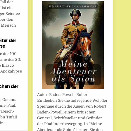
all der
ist ein
ger Science-
ber den
n Mensch
eiter der
se
te der 100
ane des 20.
e Blasco
r Apokalypse
chen der
Autor: Baden-Powell, Robert.
s Ostens.
Entdecken Sie die aufregende Welt der
le, Paul.
Spionage durch die Augen von Robert
rabisch-
Baden-Powell, einem britischen
bn Tufail
General, Schriftsteller und Gründer
n...
der Pfadfinderbewegung. In "Meine
Abenteuer als Spion" lernen Sie den