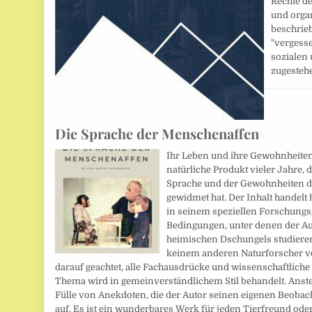
Rechte d
und orga
beschrieb
"vergess
sozialen
zugeste
Die Sprache der Menschenaffen
Ihr Leben und ihre Gewohnheiten.
natürliche Produkt vieler Jahre,
Sprache und der Gewohnheiten d
gewidmet hat. Der Inhalt handelt 
in seinem speziellen Forschungs
Bedingungen, unter denen der Auto
heimischen Dschungels studieren
keinem anderen Naturforscher ve
darauf geachtet, alle Fachausdrücke und wissenschaftlich
Thema wird in gemeinverständlichem Stil behandelt. Anstel
Fülle von Anekdoten, die der Autor seinen eigenen Beoba
auf. Es ist ein wunderbares Werk für jeden Tierfreund ode