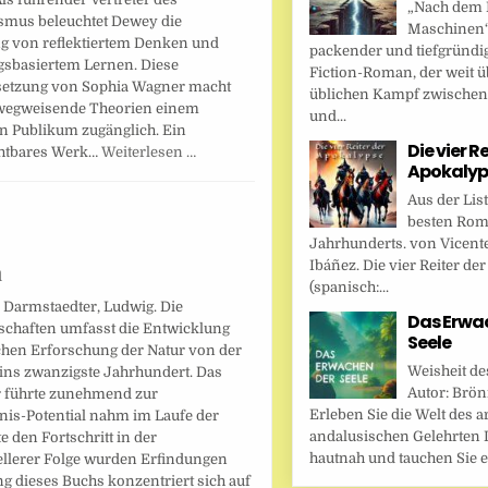
„Nach dem F
smus beleuchtet Dewey die
Maschinen“ 
g von reflektiertem Denken und
packender und tiefgründi
gsbasiertem Lernen. Diese
Fiction-Roman, der weit ü
etzung von Sophia Wagner macht
üblichen Kampf zwische
egweisende Theorien einem
und...
 Publikum zugänglich. Ein
Die vier R
htbares Werk…
Weiterlesen …
Apokalyp
Aus der Lis
besten Rom
Jahrhunderts. von Vicent
Ibáñez. Die vier Reiter de
n
(spanisch:...
: Darmstaedter, Ludwig. Die
Das Erwa
schaften umfasst die Entwicklung
Seele
chen Erforschung der Natur von der
Weisheit de
ins zwanzigste Jahrhundert. Das
Autor: Brönn
 führte zunehmend zur
Erleben Sie die Welt des a
is-Potential nahm im Laufe der
andalusischen Gelehrten I
e den Fortschritt in der
hautnah und tauchen Sie ei
ellerer Folge wurden Erfindungen
 dieses Buchs konzentriert sich auf