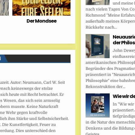
und meine 
nach vielen Tagen Von Cor
Richmond "Meine Erfahr
Der Mondsee
außerhalb meines Körper
Rückkehr nach...
Neuausri
der Philo
John Dewey,
einflussrei
N
amerikanischen Philosop
Begründer des Pragmatis
präsentiert in "Neuausric
Philosophie" eine bahnbr
uzeit. Autor: Neumann, Carl W. Seit
Rekonstruktion der...
ensch keineswegs der stolze
sich heute mit Recht betrachtet. Er
Wie wir d
s Wesen, das sich sein armselig
In "Wie wir
obern musste. Keine Naturkraft
präsentier
me Wehr gegen kraftvolle
tiefgründig
lieh ihm Stärke und Selbstsicherheit.
in die Natur des menschl
 Die Kunstfertigkeit, Feuer zu
Denkens und die Bildung 
werdung. Dies unterschied den
Geistes....