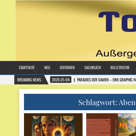
STARTSEITE
NEU
EDITIONEN
SACHBUCH
BELLETRISTIK
BREAKING NEWS
2025-01-04
PARADIES DER DAMEN – EINE GRAPHIC 
Schlagwort:
Aben