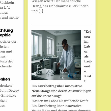
Wissenschaft. Der menschliche
Rückkehr
Drang, das Unbekannte zu erkunden
a L. V.
und […]
ungen
s und meine
chtung
"Kri
sophie
sen
 einer der
im
chsten
Lab
hen und
or
mus,
als
htung der
treib
echende
end
e
Kraf
enken
t:
 denken"
Ein Kurzbeitrag über innovative
t John Dewey
Neuanfänge und deren Auswirkungen
e Einblicke
auf die Forschung."
ichen
"Krisen im Labor als treibende Kraft:
des
Ein Kurzbeitrag über innovative
Neuanfänge und deren Auswirkungen