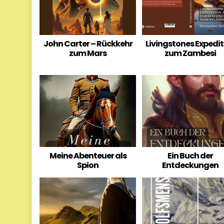
John Carter – Rückkehr
Livingstones Expedit
zum Mars
zum Zambesi
Meine Abenteuer als
Ein Buch der
Spion
Entdeckungen