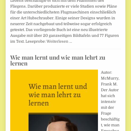
Lebens beschäftigte er sich mit dem Phänomen des
Fliegens. Darüber produzierte er viele Studien sowie Pläne
für die unterschiedlichsten Flugmaschinen einschließlich
einer Art Hubschrauber. Einige seiner Designs wurden in
neuerer Zeit nachgebaut und teilweise sogar erfolgreich
getestet. Das vorliegende Buch ist eine neu illustrierte
Ausgabe mit über 20 ganzseitigen Bildtafeln und 77 Figuren
im Text. Leseprobe:
Weiterlesen …
Wie man lernt und wie man lehrt zu
lernen
Autor:
McMurry,
Frank M.
Der Autor
hat sich
intensiv
mit der
Frage
beschäftig
t, wie man
Erwachse