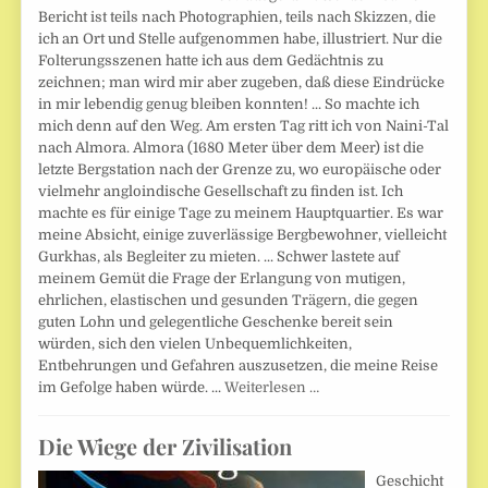
Bericht ist teils nach Photographien, teils nach Skizzen, die
ich an Ort und Stelle aufgenommen habe, illustriert. Nur die
Folterungsszenen hatte ich aus dem Gedächtnis zu
zeichnen; man wird mir aber zugeben, daß diese Eindrücke
in mir lebendig genug bleiben konnten! ... So machte ich
mich denn auf den Weg. Am ersten Tag ritt ich von Naini-Tal
nach Almora. Almora (1680 Meter über dem Meer) ist die
letzte Bergstation nach der Grenze zu, wo europäische oder
vielmehr angloindische Gesellschaft zu finden ist. Ich
machte es für einige Tage zu meinem Hauptquartier. Es war
meine Absicht, einige zuverlässige Bergbewohner, vielleicht
Gurkhas, als Begleiter zu mieten. ... Schwer lastete auf
meinem Gemüt die Frage der Erlangung von mutigen,
ehrlichen, elastischen und gesunden Trägern, die gegen
guten Lohn und gelegentliche Geschenke bereit sein
würden, sich den vielen Unbequemlichkeiten,
Entbehrungen und Gefahren auszusetzen, die meine Reise
im Gefolge haben würde. ...
Weiterlesen …
Die Wiege der Zivilisation
Geschicht