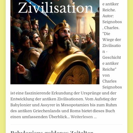
e antiker
Reiche.
Autor:
Seignobos
, Charles.
"Die
Wiege der
Zivilisatio
n -
Geschicht
e antiker
Reiche"
von
Charles
Seignobos
ist eine faszinierende Erkundung der Ursprünge und der
Entwicklung der antiken Zivilisationen. Vom Aufstieg der
Babylonier und Assyrer in Mesopotamien bis zum Ruhm
des antiken Griechenlands und Roms bietet dieses Buch
einen umfassenden Überblick…
Weiterlesen …
Babyloniens goldenes Zeitalter