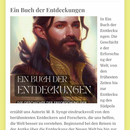
Ein Buch der Entdeckungen
In Ein
Buch der
Entdecku
ngen: Die
Geschicht
e der
Erforschu
ng der
Welt, von
den
frühesten
Zeiten bis
zur
Entdecku
ng des
Südpols
erzählt uns Autorin M. B. Synge eindrucksvoll von den
berühmtesten Entdeckern und Forschern, die uns helfen,
die Welt besser zu verstehen. Beginnend bei den Reisen in
der Antike über die Entdeckung der Neuen Welt bis hin zur