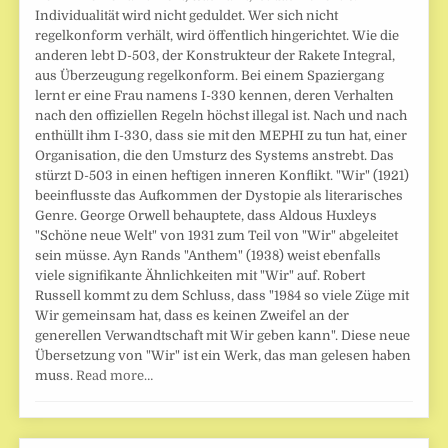
Individualität wird nicht geduldet. Wer sich nicht
regelkonform verhält, wird öffentlich hingerichtet. Wie die
anderen lebt D-503, der Konstrukteur der Rakete Integral,
aus Überzeugung regelkonform. Bei einem Spaziergang
lernt er eine Frau namens I-330 kennen, deren Verhalten
nach den offiziellen Regeln höchst illegal ist. Nach und nach
enthüllt ihm I-330, dass sie mit den MEPHI zu tun hat, einer
Organisation, die den Umsturz des Systems anstrebt. Das
stürzt D-503 in einen heftigen inneren Konflikt. "Wir" (1921)
beeinflusste das Aufkommen der Dystopie als literarisches
Genre. George Orwell behauptete, dass Aldous Huxleys
"Schöne neue Welt" von 1931 zum Teil von "Wir" abgeleitet
sein müsse. Ayn Rands "Anthem" (1938) weist ebenfalls
viele signifikante Ähnlichkeiten mit "Wir" auf. Robert
Russell kommt zu dem Schluss, dass "1984 so viele Züge mit
Wir gemeinsam hat, dass es keinen Zweifel an der
generellen Verwandtschaft mit Wir geben kann". Diese neue
Übersetzung von "Wir" ist ein Werk, das man gelesen haben
muss.
Read more…