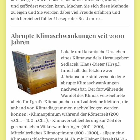
und gefördert werden kann. Machen Sie sich diese Methode
zu eigen und Sie werden dabei viel Freude erfahren und
sich bereichert fühlen! Leseprobe:
Read more…
Abrupte Klimaschwankungen seit 2000
Jahren
Lokale und kosmische Ursachen
eines Klimawandels. Herausgeber:
Sedlacek, Klaus-Dieter (Hrsg.).
Innerhalb der letzten zwei
Jahrtausende sind verschiedene
abrupte Klimaschwankungen
nachweisbar. Der fortwährende
Wandel des Klimas verzeichnete
allein fünf große Klimaepochen und zahlreiche kleinere, die
anhand von Klimadiagrammen nachvollzogen werden
können: - Klimaoptimum während der Römerzeit (200
v.Chr. - 400 n.Chr.), - Klimaverschlechterung zur Zeit der
germanischen Völkerwanderungen (400 - 800), -
Mittelalterliches Klimaoptimum (800 - 1300), - allgemeine
Klimaverschlechterung im 14. Jh. mit Kleiner Eiszeit (1450 -