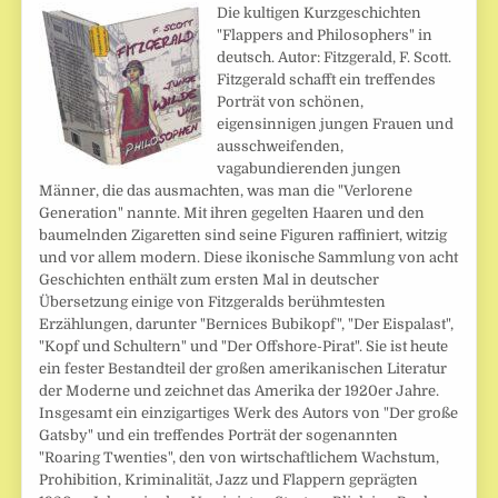
Die kultigen Kurzgeschichten
"Flappers and Philosophers" in
deutsch. Autor: Fitzgerald, F. Scott.
Fitzgerald schafft ein treffendes
Porträt von schönen,
eigensinnigen jungen Frauen und
ausschweifenden,
vagabundierenden jungen
Männer, die das ausmachten, was man die "Verlorene
Generation" nannte. Mit ihren gegelten Haaren und den
baumelnden Zigaretten sind seine Figuren raffiniert, witzig
und vor allem modern. Diese ikonische Sammlung von acht
Geschichten enthält zum ersten Mal in deutscher
Übersetzung einige von Fitzgeralds berühmtesten
Erzählungen, darunter "Bernices Bubikopf", "Der Eispalast",
"Kopf und Schultern" und "Der Offshore-Pirat". Sie ist heute
ein fester Bestandteil der großen amerikanischen Literatur
der Moderne und zeichnet das Amerika der 1920er Jahre.
Insgesamt ein einzigartiges Werk des Autors von "Der große
Gatsby" und ein treffendes Porträt der sogenannten
"Roaring Twenties", den von wirtschaftlichem Wachstum,
Prohibition, Kriminalität, Jazz und Flappern geprägten