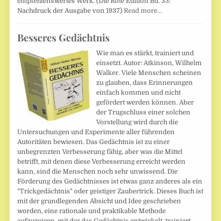
empfehlenswertes Werk. (Die Rote Edition Bd. 33:
Nachdruck der Ausgabe von 1937)
Read more…
Besseres Gedächtnis
Wie man es stärkt, trainiert und
einsetzt. Autor: Atkinson, Wilhelm
Walker. Viele Menschen scheinen
zu glauben, dass Erinnerungen
einfach kommen und nicht
gefördert werden können. Aber
der Trugschluss einer solchen
Vorstellung wird durch die
Untersuchungen und Experimente aller führenden
Autoritäten bewiesen. Das Gedächtnis ist zu einer
unbegrenzten Verbesserung fähig, aber was die Mittel
betrifft, mit denen diese Verbesserung erreicht werden
kann, sind die Menschen noch sehr unwissend. Die
Förderung des Gedächtnisses ist etwas ganz anderes als ein
"Trickgedächtnis" oder geistiger Zaubertrick. Dieses Buch ist
mit der grundlegenden Absicht und Idee geschrieben
worden, eine rationale und praktikable Methode
aufzuzeigen, mit der das Gedächtnis entwickelt, trainiert