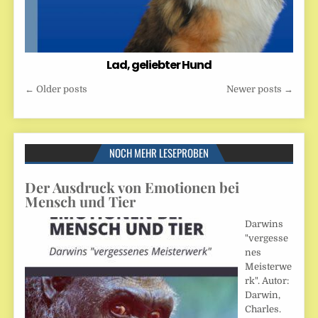
Lad, geliebter Hund
Beitragsnavigation
← Older posts
Newer posts →
NOCH MEHR LESEPROBEN
Der Ausdruck von Emotionen bei
Mensch und Tier
Darwins
"vergesse
nes
Meisterwe
rk". Autor:
Darwin,
Charles.